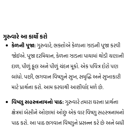
ગુરુવારે આ કાર્યો કરો
કેળની પૂજા:
ગુરુવારે, ભક્તોએ કેળાના ઝાડની પૂજા કરવી
જોઈએ. પૂજા દરમિયાન, કેળના ઝાડના પાયામાં થોડી ચણાની
દાળ, પીળું ફૂલ અને પીળું ચંદન મૂકો. એક પવિત્ર દોરો પણ
બાંધો. પછી, ભગવાન વિષ્ણુને સુખ, સમૃદ્ધિ અને સુખાકારી
માટે પ્રાર્થના કરો. આમ કરવાથી આશીર્વાદ મળે છે.
વિષ્ણુ સહસ્ત્રનામનો પાઠ:
ગુરુવારે તમારા ઘરના પ્રાર્થના
ક્ષેત્રમાં બેસીને ઓછામાં ઓછું એક વાર વિષ્ણુ સહસ્ત્રનામનો
પાઠ કરો. આ પાઠ ભગવાન વિષ્ણુને પ્રસન્ન કરે છે અને બધી