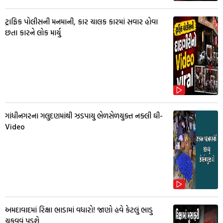
ટ્રાફિક પોલીસની મનમાની, કાર ચાલક કારમાં સવાર હોવા
છતા કારને લોક માર્યુ
ગાંધીનગરના ગલુદણમાંથી ઝડપાયુ ભેળસેળયુક્ત નક્લી ઘી-
Video
અમદાવાદમાં રિક્ષા ભાડામાં વધારો! જાણો હવે કેટલું ભાડુ
ચૂકવવું પડશે