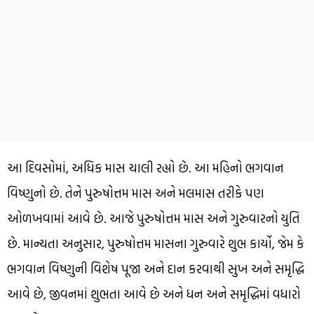
આ દિવસોમાં, અધિક માસ ચાલી રહ્યો છે. આ મહિનો ભગવાન
વિષ્ણુનો છે. તેને પુરુષોત્તમ માસ અને મલમાસ તરીકે પણ
ઓળખવામાં આવે છે. આજે પુરુષોત્તમ માસ અને ગુરુવારનો યુતિ
છે. માન્યતા અનુસાર, પુરુષોત્તમ માસના ગુરુવારે શુભ કાર્યો, જેમ કે
ભગવાન વિષ્ણુની વિશેષ પૂજા અને દાન કરવાથી સુખ અને સમૃદ્ધિ
આવે છે, જીવનમાં શુભતા આવે છે અને ધન અને સમૃદ્ધિમાં વધારો