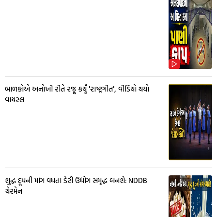
બાળકોએ અનોખી રીતે રજૂ કર્યું 'રાષ્ટ્રગીત', વીડિયો થયો
વાયરલ
શુદ્ધ દૂધની માંગ વધતા ડેરી ઉદ્યોગ સમૃદ્ધ બનશે: NDDB
ચેરમેન