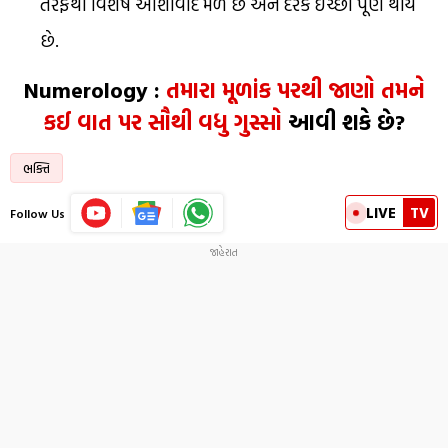
તરફથી વિશેષ આશીર્વાદ મળે છે અને દરેક ઇચ્છા પૂર્ણ થાય
છે.
Numerology :
તમારા મૂળાંક પરથી જાણો તમને
કઈ વાત પર સૌથી વધુ ગુસ્સો
આવી શકે છે?
ભક્તિ
LIVE
TV
Follow Us