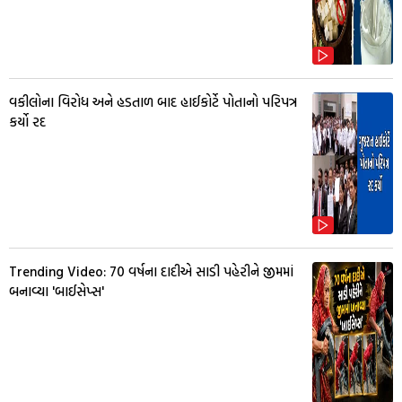
વકીલોના વિરોધ અને હડતાળ બાદ હાઈકોર્ટે પોતાનો પરિપત્ર
કર્યો રદ
Trending Video: 70 વર્ષના દાદીએ સાડી પહેરીને જીમમાં
બનાવ્યા 'બાઈસેપ્સ'