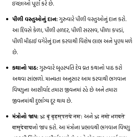
ઇચ્છાઓ પૂર્ણ કરે છે.
પીળી વસ્તુઓનું દાન:
ગુરુવારે પીળી વસ્તુઓનું દાન કરો.
આ દિવસે કેળા, પીળી હળદર, પીળી સરસવ, પીળા કપડાં,
પીળી મીઠાઈ વગેરેનું દાન કરવાથી વિશેષ લાભ અને પુણ્ય મળે
છે.
કથાનો પાઠ:
ગુરુવારે બૃહસ્પતિ દેવ વ્રત કથાનો પાઠ કરો
અથવા સાંભળો. માન્યતા અનુસાર આમ કરવાથી ભગવાન
વિષ્ણુના આશીર્વાદ તમારા જીવનમાં રહે છે અને તમારા
જીવનમાંથી દુર્ભાગ્ય દૂર થાય છે.
મંત્રોનો જાપ:
ॐ बृं बृहस्पतये नमः અને ॐ नमो भगवते
वासुदेवायનો જાપ કરો. આ મંત્રોના પ્રભાવથી ભગવાન વિષ્ણુ