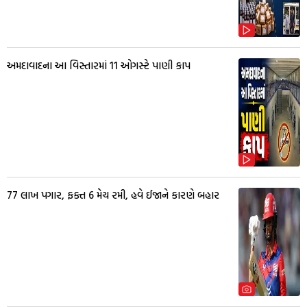
અમદાવાદના આ વિસ્તારમાં 11 ઓગસ્ટે પાણી કાપ
77 લાખ પગાર, ફક્ત 6 મેચ રમી, હવે ઈજાને કારણે બહાર