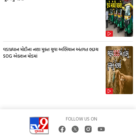
વડાપ્રધાન મોદીના નશા મુક્ત યુવા અભિયાન અંતગત ભરૂચ
SOG એક્શન મોડમાં
FOLLOW US ON