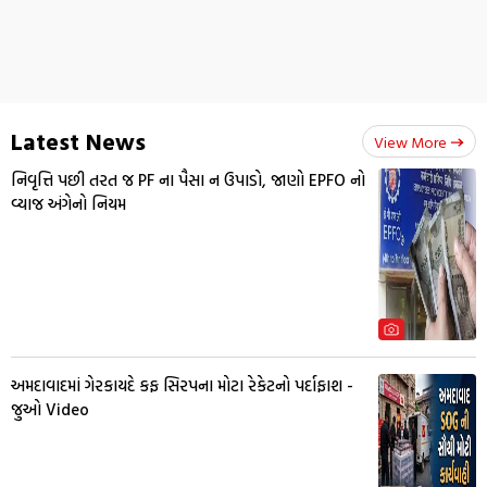
Latest News
View More
નિવૃત્તિ પછી તરત જ PF ના પૈસા ન ઉપાડો, જાણો EPFO નો
વ્યાજ અંગેનો નિયમ
અમદાવાદમાં ગેરકાયદે કફ સિરપના મોટા રેકેટનો પર્દાફાશ -
જુઓ Video