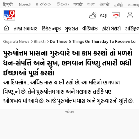
हिन्दी 
News9
ಕನ್ನಡ
తెలుగు
मराठी
বাংলা
ਪੰਜਾਬੀ
தமிழ்
മലയാ
AQI
તાજા સમાચાર
ક્રિકેટ ન્યૂઝ
ગુજરાત
વીડિયોઝ
ફોટો ગેલેરી
રાશિફ
Gujarati News
Bhakti
Do These 5 Things On Thursday To Receive Lord 
પુરુષોત્તમ માસના ગુરુવારે આ કામ કરશો તો મળશે
ધન-સંપત્તિ અને સુખ, ભગવાન વિષ્ણુ તમારી બધી
ઈચ્છાઓ પૂર્ણ કરશે!
આ દિવસોમાં, અધિક માસ ચાલી રહ્યો છે. આ મહિનો ભગવાન
વિષ્ણુનો છે. તેને પુરુષોત્તમ માસ અને મલમાસ તરીકે પણ
ઓળખવામાં આવે છે. આજે પુરુષોત્તમ માસ અને ગુરુવારનો યુતિ છે.