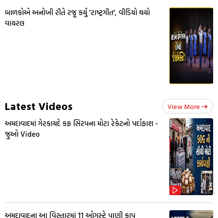
બાળકોએ અનોખી રીતે રજૂ કર્યું 'રાષ્ટ્રગીત', વીડિયો થયો
વાયરલ
Latest Videos
View More
અમદાવાદમાં ગેરકાયદે કફ સિરપના મોટા રેકેટનો પર્દાફાશ -
જુઓ Video
અમદાવાદના આ વિસ્તારમાં 11 ઓગસ્ટે પાણી કાપ