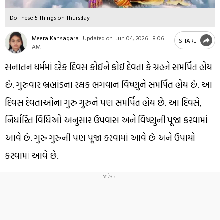
Do These 5 Things on Thursday
Meera Kansagara
|
Updated on:
Jun 04, 2026 | 8:06
SHARE
AM
સનાતન ધર્મમાં દરેક દિવસ કોઈને કોઈ દેવતા કે ગ્રહને સમર્પિત હોય
છે. ગુરુવાર બ્રહ્માંડના રક્ષક ભગવાન વિષ્ણુને સમર્પિત હોય છે. આ
દિવસ દેવતાઓના ગુરુ ગુરુને પણ સમર્પિત હોય છે. આ દિવસે,
નિર્ધારિત વિધિઓ અનુસાર ઉપવાસ અને વિષ્ણુની પૂજા કરવામાં
આવે છે. ગુરુ ગુરુની પણ પૂજા કરવામાં આવે છે અને ઉપાયો
કરવામાં આવે છે.