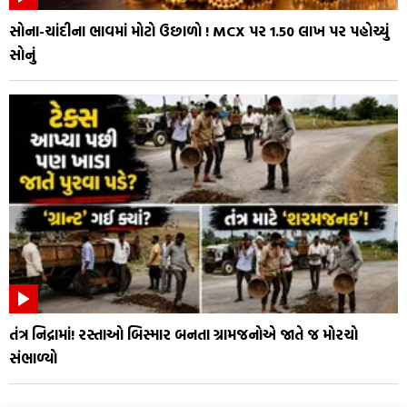
સોના-ચાંદીના ભાવમાં મોટો ઉછાળો ! MCX પર ₹1.50 લાખ પર પહોચ્યું
સોનું
તંત્ર નિદ્રામાં! રસ્તાઓ બિસ્માર બનતા ગ્રામજનોએ જાતે જ મોરચો
સંભાળ્યો