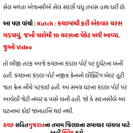
સેલ મળતા એજન્સીએ સેલ સંદર્ભે વધુ તપાસ હાથ ધરી છે.
આ પણ વાંચો :
Kutch : કચ્છમાંથી ફરી એકવાર ચરસ
ઝડપાયું, જખૌ પાસેથી 10 ચરસના પેકેટ મળી આવ્યા,
જુઓ Video
તો બીજી તરફ આજે કચ્છના કંડલા પોર્ટ પર દુર્ઘટના બની
હતી. કચ્છના કંડલા પોર્ટ નજીક ક્રેનનો લીફ્ટિંગ બેલ્ટ તૂટી
જતા ક્રેન નીચે પટકાઈ હતી. આ સમગ્ર ઘટના કંડલા પોર્ટ પર
આવેલી જેટી નંબર 6 પાસે બની હતી. જો કે સદનસીબે આ
ઘટનામાં કોઈ જાનહાનિ થઈ નથી.
કચ્છ
સહિત
ગુજરાત
ના તમામ જિલ્લાના સમાચાર વાંચવા માટે
અહીં
ક્લિક
કરો