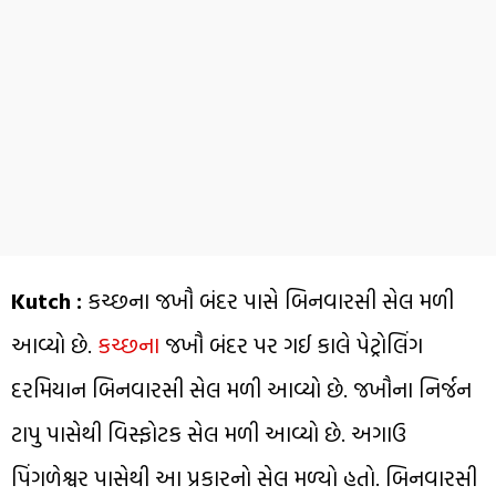
Kutch :
કચ્છના જખૌ બંદર પાસે બિનવારસી સેલ મળી
આવ્યો છે.
કચ્છના
જખૌ બંદર પર ગઈ કાલે પેટ્રોલિંગ
દરમિયાન બિનવારસી સેલ મળી આવ્યો છે. જખૌના નિર્જન
ટાપુ પાસેથી વિસ્ફોટક સેલ મળી આવ્યો છે. અગાઉ
પિંગળેશ્વર પાસેથી આ પ્રકારનો સેલ મળ્યો હતો. બિનવારસી