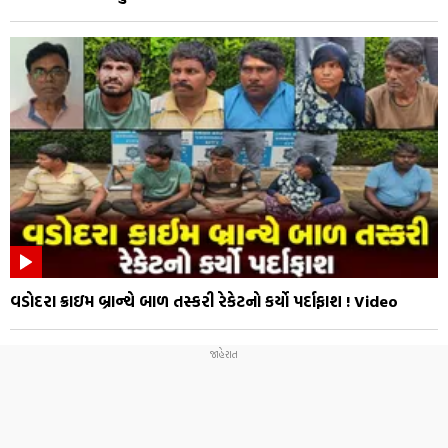
વડોદરા ક્રાઇમ બ્રાન્ચે બાળ તસ્કરી રેકેટનો કર્યો પર્દાફાશ ! Video