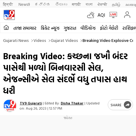
हिन्दी 
News9
ಕನ್ನಡ
తెలుగు
मराठी
বাংলা
ਪੰਜਾਬੀ
தமிழ்
മലയാ
AQI
તાજા સમાચાર
ક્રિકેટ ન્યૂઝ
ગુજરાત
વીડિયોઝ
ફોટો ગેલેરી
રાશિફ
Gujarati News
Videos
Gujarat Videos
Breaking Video Explosive Cel
Breaking Video: કચ્છના જખૌ બંદર
પાસેથી મળ્યો બિનવારસી સેલ,
એજન્સીએ સેલ સંદર્ભે વધુ તપાસ હાથ
ધરી
TV9 Gujarati
|
Edited By:
Disha Thakar
|
Updated
SHARE
on:
Aug 26, 2023 | 12:57 PM