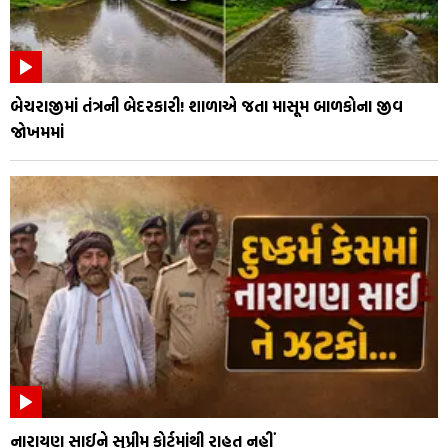
બેચરાજીમાં તંત્રની બેદરકારી! શાળાએ જતા માસૂમ બાળકોના જીવ
જોખમમાં
નારાયણ સાઈને સુપ્રીમ કોર્ટમાંથી રાહત નહીં