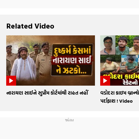
Related Video
નારાયણ સાઈને સુપ્રીમ કોર્ટમાંથી રાહત નહીં
વડોદરા ક્રાઇમ બ્રાન્ચ
પર્દાફાશ ! Video