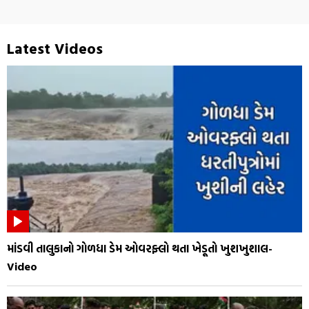
Latest Videos
માંડવી તાલુકાનો ગોળધા ડેમ ઓવરફ્લો થતા ખેડૂતો ખુશખુશાલ-
Video