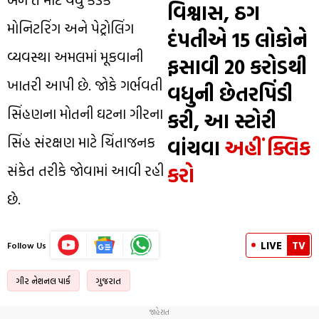
વિશ્વાસ, ઠગ
મોનિટરિંગ અને પેટ્રોલિંગ
દંપતીએ 15 લોકોને
વ્યવસ્થા અમલમાં મૂકવાની
ફસાવી ₹20 કરોડથી
ખાતરી આપી છે. જોકે ગર્ભવતી
વધુની છેતરપિંડી
સિંહણના મોતની ઘટના ગીરના
કરી, આ સ્ટોરી
સિંહ સંરક્ષણ માટે ચિંતાજનક
વાંચવા
અહીં ક્લિક
કરો
સંકેત તરીકે જોવામાં આવી રહી
છે.
LIVE
TV
Follow Us
ગીર નેશનલ પાર્ક
ગુજરાત