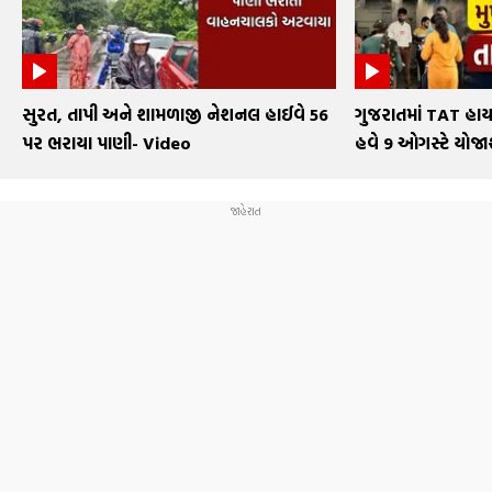
સુરત, તાપી અને શામળાજી નેશનલ હાઈવે 56
ગુજરાતમાં TAT હાયર 
પર ભરાયા પાણી- Video
હવે 9 ઓગસ્ટે યોજા