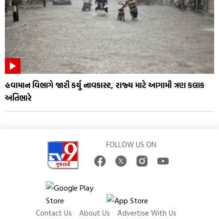
હવામાન વિભાગે જારી કર્યુ નાવકાસ્ટ, રાજ્ય માટે આગામી ત્રણ કલાક
અતિભારે
FOLLOW US ON
Contact Us
About Us
Advertise With Us