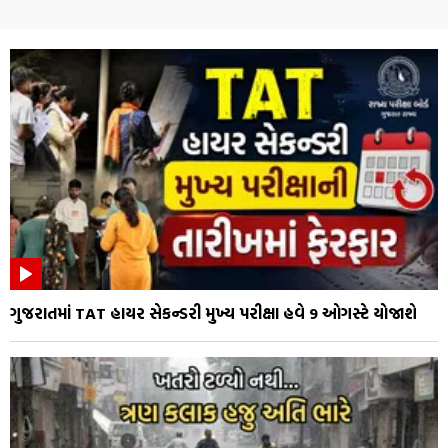
ગુજરાતમાં TAT હાયર સેકન્ડરી મુખ્ય પરીક્ષા હવે 9 ઓગસ્ટે યોજાશે