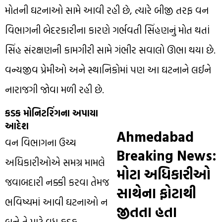
મોતની ઘટનાઓ સામે આવી રહી છે, ત્યારે બીજી તરફ વન
વિભાગની બેદરકારીના કારણે ગર્ભવતી સિંહણનું મોત થતાં
સિંહ સંરક્ષણની કામગીરી સામે ગંભીર સવાલો ઊભા થયા છે.
વન્યજીવ પ્રેમીઓ અને સ્થાનિકોમાં પણ આ ઘટનાને લઈને
નારાજગી જોવા મળી રહી છે.
કડક મોનિટરિંગના અપાયા
આદેશ
Ahmedabad
વન વિભાગના ઉચ્ચ
Breaking News:
અધિકારીઓએ સમગ્ર મામલે
મોટા અધિકારીઓ
જવાબદારી નક્કી કરવા તેમજ
સાથેના ફોટાથી
ભવિષ્યમાં આવી ઘટનાઓ ન
જીતતા હતા
બને તે માટે વધુ કડક