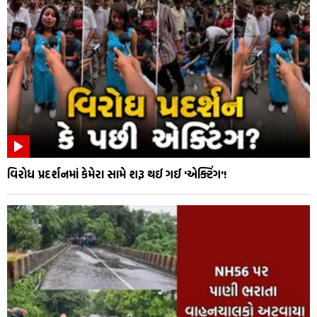
વિરોધ પ્રદર્શનમાં કેમેરા સામે શરૂ થઈ ગઈ 'એક્ટિંગ'!