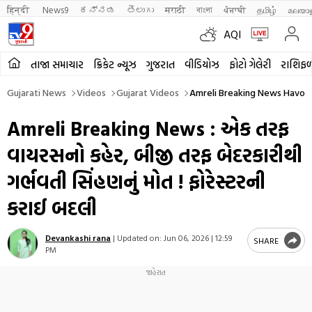
हिन्दी 
News9
ಕನ್ನಡ
తెలుగు
मराठी
বাংলা
ਪੰਜਾਬੀ
தமிழ்
മലയാ
AQI
તાજા સમાચાર
ક્રિકેટ ન્યૂઝ
ગુજરાત
વીડિયોઝ
ફોટો ગેલેરી
રાશિફ
Gujarati News
Videos
Gujarat Videos
Amreli Breaking News Havoc 
Amreli Breaking News : એક તરફ
વાયરસનો કહેર, બીજી તરફ બેદરકારીથી
ગર્ભવતી સિંહણનું મોત ! ફોરેસ્ટરની
કરાઈ બદલી
Devankashi rana
|
Updated on:
Jun 06, 2026 | 12:59
SHARE
PM