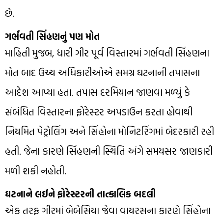
છે.
ગર્ભવતી સિંહણનું પણ મોત
માહિતી મુજબ, ધારી ગીર પૂર્વ વિસ્તારમાં ગર્ભવતી સિંહણના
મોત બાદ ઉચ્ચ અધિકારીઓએ સમગ્ર ઘટનાની તપાસના
આદેશ આપ્યા હતા. તપાસ દરમિયાન જાણવા મળ્યું કે
સંબંધિત વિસ્તારના ફોરેસ્ટર અપડાઉન કરતા હોવાથી
નિયમિત પેટ્રોલિંગ અને સિંહોના મોનિટરિંગમાં બેદરકારી રહી
હતી. જેના કારણે સિંહણની સ્થિતિ અંગે સમયસર જાણકારી
મળી શકી નહોતી.
ઘટનાને લઈને ફોરેસ્ટરની તાત્કાલિક બદલી
એક તરફ ગીરમાં બેબેસિયા જેવા વાયરસના કારણે સિંહોના