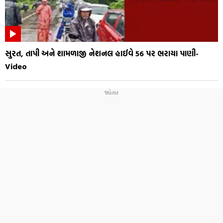
સુરત, તાપી અને શામળાજી નેશનલ હાઈવે 56 પર ભરાયા પાણી-
Video