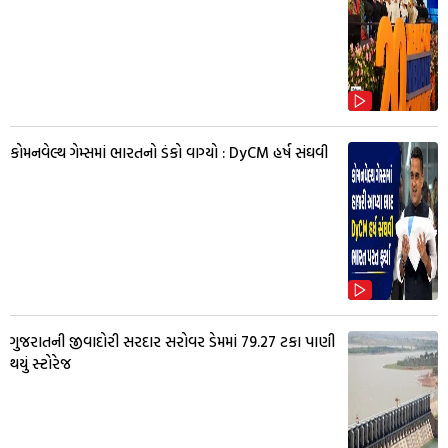
કોમનવેલ્થ ગેમ્સમાં ભારતનો ડંકો વાગ્યો : DyCM હર્ષ સંઘવી
ગુજરાતની જીવાદોરી સરદાર સરોવર ડેમમાં 79.27 ટકા પાણી
થયું સ્ટોરેજ