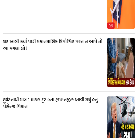
ઘર ખાલી કર્યા પછી મકાનમાલિક ડિપોઝિટ પરત ન આપે તો
આ પગલાં લો !
દુર્ઘટનાથી માત્ર 1 માઇલ દૂર હતા ટ્રમ્પ!નજીક આવી ગયું હતુ
પેસેન્જ વિમાન