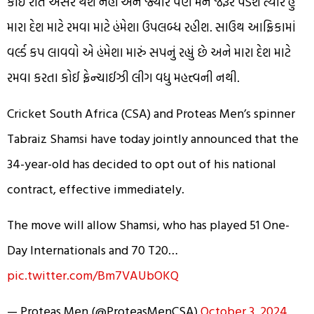
કોઈ રીતે અસર થશે નહીં અને જ્યારે પણ મને જરૂર પડશે ત્યારે હું
મારા દેશ માટે રમવા માટે હંમેશા ઉપલબ્ધ રહીશ. સાઉથ આફ્રિકામાં
વર્લ્ડ કપ લાવવો એ હંમેશા મારું સપનું રહ્યું છે અને મારા દેશ માટે
રમવા કરતા કોઈ ફ્રેન્ચાઈઝી લીગ વધુ મહત્ત્વની નથી.
Cricket South Africa (CSA) and Proteas Men’s spinner
Tabraiz Shamsi have today jointly announced that the
34-year-old has decided to opt out of his national
contract, effective immediately.
The move will allow Shamsi, who has played 51 One-
Day Internationals and 70 T20…
pic.twitter.com/Bm7VAUbOKQ
— Proteas Men (@ProteasMenCSA)
October 3, 2024