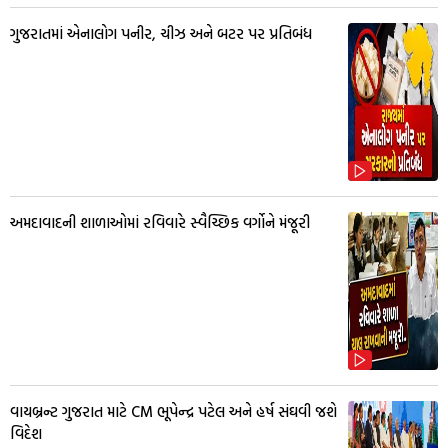
ગુજરાતમાં એનાલોગ પનીર, ચીઝ અને બટર પર પ્રતિબંધ
અમદાવાદની શાળાઓમાં રવિવારે સ્વૈચ્છિક વર્ગોને મંજૂરી
વાયબ્રન્ટ ગુજરાત માટે CM ભૂપેન્દ્ર પટેલ અને હર્ષ સંઘવી જશે
વિદેશ