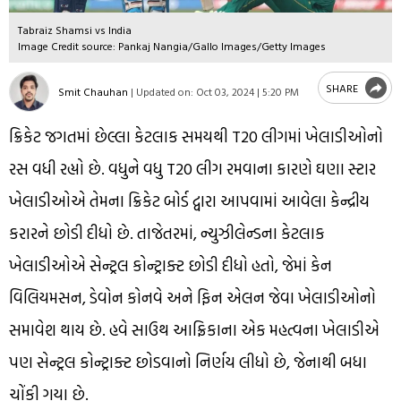
Tabraiz Shamsi vs India
Image Credit source: Pankaj Nangia/Gallo Images/Getty Images
SHARE
Smit Chauhan
|
Updated on:
Oct 03, 2024 | 5:20 PM
ક્રિકેટ જગતમાં છેલ્લા કેટલાક સમયથી T20 લીગમાં ખેલાડીઓનો
રસ વધી રહ્યો છે. વધુને વધુ T20 લીગ રમવાના કારણે ઘણા સ્ટાર
ખેલાડીઓએ તેમના ક્રિકેટ બોર્ડ દ્વારા આપવામાં આવેલા કેન્દ્રીય
કરારને છોડી દીધો છે. તાજેતરમાં, ન્યુઝીલેન્ડના કેટલાક
ખેલાડીઓએ સેન્ટ્રલ કોન્ટ્રાક્ટ છોડી દીધો હતો, જેમાં કેન
વિલિયમસન, ડેવોન કોનવે અને ફિન એલન જેવા ખેલાડીઓનો
સમાવેશ થાય છે. હવે સાઉથ આફ્રિકાના એક મહત્વના ખેલાડીએ
પણ સેન્ટ્રલ કોન્ટ્રાક્ટ છોડવાનો નિર્ણય લીધો છે, જેનાથી બધા
ચોંકી ગયા છે.