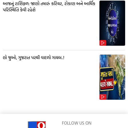
આજનું રાશિફળ: જાણો તમારું કરિયર, રોકાણ અને આર્થિક
પરિસ્થિતિ કેવી રહેશે
લો જુઓ, ગુજરાત પરથી વાદળો ગાયબ..!
FOLLOW US ON