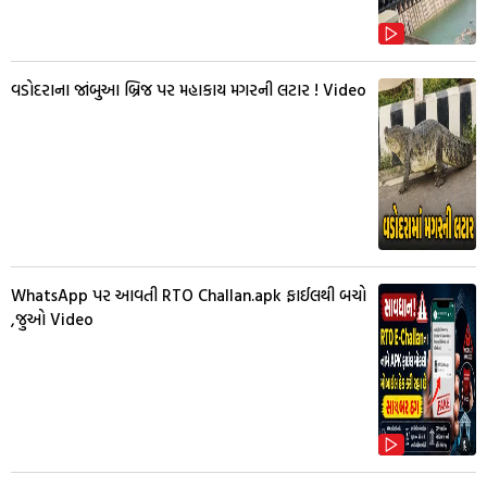
વડોદરાના જાંબુઆ બ્રિજ પર મહાકાય મગરની લટાર ! Video
WhatsApp પર આવતી RTO Challan.apk ફાઈલથી બચો
,જુઓ Video