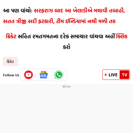
આ પણ વાંચો:
સરફરાઝ બાદ આ ખેલાડીએ મચાવી તબાહી,
સતત ત્રીજી સદી ફટકારી, ટીમ ઈન્ડિયામાં નથી મળી તક
ક્રિકેટ
સહિત રમતગમતના દરેક સમાચાર વાંચવા અહીં
ક્લિક
કરો
ક્રિકેટ
LIVE
TV
Follow Us