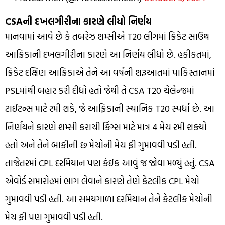
CSAની દખલગીરીના કારણે લીધો નિર્ણય
માનવામાં આવે છે કે તબરેઝ શમ્સીએ T20 લીગમાં ક્રિકેટ સાઉથ
આફ્રિકાની દખલગીરીના કારણે આ નિર્ણય લીધો છે. હકીકતમાં,
ક્રિકેટ દક્ષિણ આફ્રિકાએ તેને આ વર્ષની શરૂઆતમાં પાકિસ્તાનમાં
PSLમાંથી બહાર કરી દીધો હતો જેથી તે CSA T20 ચેલેન્જમાં
ટાઈટન્સ માટે રમી શકે, જે આફ્રિકાની સ્થાનિક T20 સ્પર્ધા છે. આ
નિર્ણયને કારણે શમ્સી કરાચી કિંગ્સ માટે માત્ર 4 મેચ રમી શક્યો
હતો અને તેને બાકીની છ મેચોની મેચ ફી ગુમાવવી પડી હતી.
તાજેતરમાં CPL દરમિયાન પણ કંઈક આવું જ જોવા મળ્યું હતું. CSA
એવોર્ડ સમારોહમાં ભાગ લેવાને કારણે તેણે કેટલીક CPL મેચો
ગુમાવવી પડી હતી. આ સમયગાળા દરમિયાન તેને કેટલીક મેચોની
મેચ ફી પણ ગુમાવવી પડી હતી.