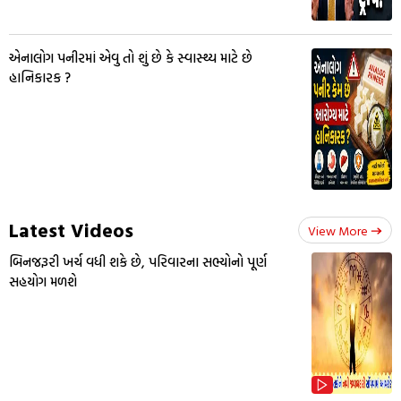
એનાલોગ પનીરમાં એવુ તો શું છે કે સ્વાસ્થ્ય માટે છે
હાનિકારક ?
Latest Videos
View More
બિનજરૂરી ખર્ચ વધી શકે છે, પરિવારના સભ્યોનો પૂર્ણ
સહયોગ મળશે