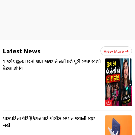
Latest News
View More
₹1 કરોડ જીત્યા છતાં શ્રેયા કાલરાને નહીં મળે પૂરી રકમ! જાણો
કેટલા રૂપિય
પાસપોર્ટના વેરિફિકેશન માટે પોલીસ સ્ટેશન જવાની જરૂર
નહી