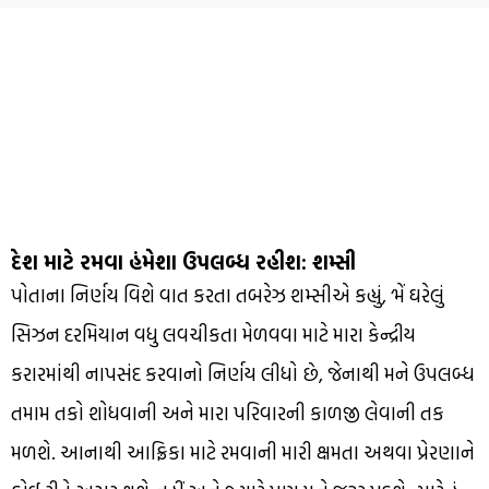
દેશ માટે રમવા હંમેશા ઉપલબ્ધ રહીશ: શમ્સી
પોતાના નિર્ણય વિશે વાત કરતા તબરેઝ શમ્સીએ કહ્યું, ‘મેં ઘરેલું
સિઝન દરમિયાન વધુ લવચીકતા મેળવવા માટે મારા કેન્દ્રીય
કરારમાંથી નાપસંદ કરવાનો નિર્ણય લીધો છે, જેનાથી મને ઉપલબ્ધ
તમામ તકો શોધવાની અને મારા પરિવારની કાળજી લેવાની તક
મળશે. આનાથી આફ્રિકા માટે રમવાની મારી ક્ષમતા અથવા પ્રેરણાને