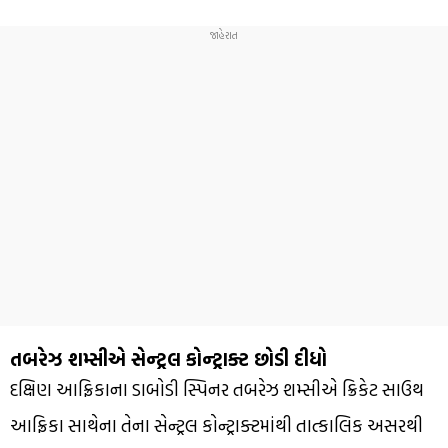
તબરેઝ શમ્સીએ સેન્ટ્રલ કોન્ટ્રાક્ટ છોડી દીધો
દક્ષિણ આફ્રિકાના ડાબોડી સ્પિનર ​​તબરેઝ શમ્સીએ ક્રિકેટ સાઉથ
આફ્રિકા સાથેના તેના સેન્ટ્રલ કોન્ટ્રાક્ટમાંથી તાત્કાલિક અસરથી