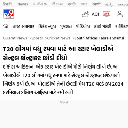
हिन्दी 
News9
ಕನ್ನಡ
తెలుగు
मराठी
বাংলা
ਪੰਜਾਬੀ
தமிழ்
മലയാ
AQI
તાજા સમાચાર
ક્રિકેટ ન્યૂઝ
ગુજરાત
વીડિયોઝ
ફોટો ગેલેરી
રાશિફ
Gujarati News
Sports
Cricket News
South Africas Tabraiz Shamsi Q
T20 લીગમાં વધુ રમવા માટે આ સ્ટાર ખેલાડીએ
સેન્ટ્રલ કોન્ટ્રાક્ટ છોડી દીધો
દક્ષિણ આફ્રિકાના એક સ્ટાર ખેલાડીએ મોટો નિર્ણય લીધો છે. આ
ખેલાડીએ T20 લીગમાં વધુ રમવા માટે સેન્ટ્રલ કોન્ટ્રાક્ટ છોડવાનો
નિર્ણય કર્યો છે. આ ખેલાડીએ તેની છેલ્લી મેચ T20 વર્લ્ડ કપ 2024
દરમિયાન દક્ષિણ આફ્રિકા માટે રમી હતી.