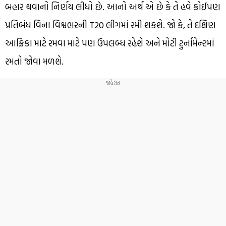
બહાર થવાનો નિર્ણય લીધો છે. આનો અર્થ એ છે કે તે હવે કોઈપણ
પ્રતિબંધ વિના વિશ્વભરની T20 લીગમાં રમી શકશે. જો કે, તે દક્ષિણ
આફ્રિકા માટે રમવા માટે પણ ઉપલબ્ધ રહેશે અને મોટી ટુર્નામેન્ટમાં
રમતો જોવા મળશે.