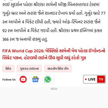
સાઈ સુદર્શન પહેલા શ્રીલંકા સામેની બીજી બિનસત્તાવાર ટેસ્ટમાં
ગુર્નુર બ્રાર અને સરાંશ જૈને શાનદાર દેખાવ કર્યો હતો. ગુર્નુર બ્રારે 77
રન આપીને 4 વિકેટ લીધી હતી, જ્યારે ઓફ-સ્પિનર ​​સરાંશ જૈને
92 રન આપીને 4 વિકેટ ઝડપી હતી. શ્રીલંકા પ્રથમ ઈનિંગમાં ફક્ત
366 રન જ બનાવી શક્યું હતું.
FIFA World Cup 2026: મેક્સિકો સામેની મેચ પહેલા ઈંગ્લેન્ડનો
સિક્રેટ પ્લાન, હોટલથી લઈને ઊંઘ સુધી બધું રહેશે ગુપ્ત
ક્રિકેટ
ગુજરાત ટાઈટન્સ
ભારતીય ક્રિકેટ ટીમ
LIVE
TV
Follow Us