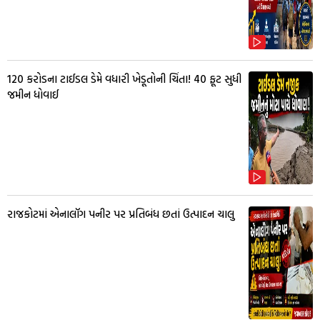
₹120 કરોડના ટાઈડલ ડેમે વધારી ખેડૂતોની ચિંતા! 40 ફૂટ સુધી
જમીન ધોવાઈ
રાજકોટમાં એનાલૉગ પનીર પર પ્રતિબંધ છતાં ઉત્પાદન ચાલુ