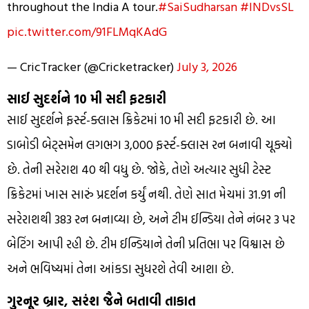
throughout the India A tour.
#SaiSudharsan
#INDvsSL
pic.twitter.com/91FLMqKAdG
— CricTracker (@Cricketracker)
July 3, 2026
સાઈ સુદર્શને 10 મી સદી ફટકારી
સાઈ સુદર્શને ફર્સ્ટ-ક્લાસ ક્રિકેટમાં 10 મી સદી ફટકારી છે. આ
ડાબોડી બેટ્સમેન લગભગ 3,000 ફર્સ્ટ-ક્લાસ રન બનાવી ચૂક્યો
છે. તેની સરેરાશ 40 થી વધુ છે. જોકે, તેણે અત્યાર સુધી ટેસ્ટ
ક્રિકેટમાં ખાસ સારું પ્રદર્શન કર્યું નથી. તેણે સાત મેચમાં 31.91 ની
સરેરાશથી 383 રન બનાવ્યા છે, અને ટીમ ઈન્ડિયા તેને નંબર 3 પર
બેટિંગ આપી રહી છે. ટીમ ઈન્ડિયાને તેની પ્રતિભા પર વિશ્વાસ છે
અને ભવિષ્યમાં તેના આંકડા સુધરશે તેવી આશા છે.
ગુરનૂર બ્રાર, સરંશ જૈને બતાવી તાકાત