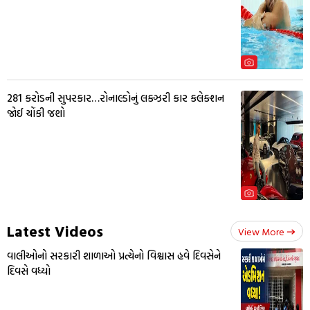
281 કરોડની સુપરકાર…રોનાલ્ડોનું લક્ઝરી કાર કલેક્શન
જોઈ ચોંકી જશો
Latest Videos
View More
વાલીઓનો સરકારી શાળાઓ પ્રત્યેનો વિશ્વાસ હવે દિવસેને
દિવસે વધ્યો