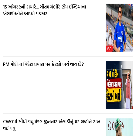
15 ઓગસ્ટની સવારે... ગૌતમ ગંભીરે ટીમ ઈન્ડિયાના
ખેલાડીઓને આપ્યો પડકાર
PM મોદીના વિદેશ પ્રવાસ પર કેટલો ખર્ચ થાય છે?
CWGમાં સૌથી વધુ મેડલ જીતનાર ખેલાડીનું ઘર બળીને રાખ
થઈ ગયું