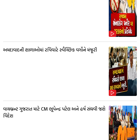
અમદાવાદની શાળાઓમાં રવિવારે સ્વૈચ્છિક વર્ગોને મંજૂરી
વાયબ્રન્ટ ગુજરાત માટે CM ભૂપેન્દ્ર પટેલ અને હર્ષ સંઘવી જશે
વિદેશ