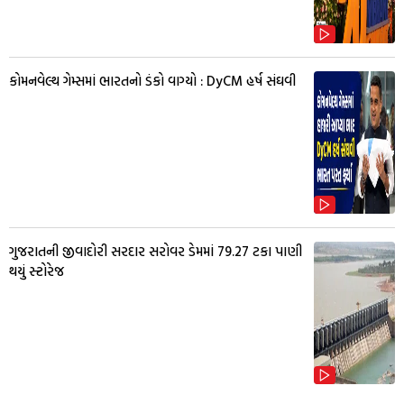
કોમનવેલ્થ ગેમ્સમાં ભારતનો ડંકો વાગ્યો : DyCM હર્ષ સંઘવી
ગુજરાતની જીવાદોરી સરદાર સરોવર ડેમમાં 79.27 ટકા પાણી
થયું સ્ટોરેજ