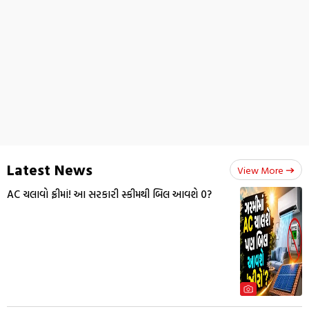
Latest News
View More
AC ચલાવો ફ્રીમાં! આ સરકારી સ્કીમથી બિલ આવશે ₹0?