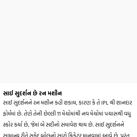
સાઈ સુદર્શન છે રન મશીન
સાઈ સુદર્શનને રન મશીન કહી શકાય, કારણ કે તે IPL થી શાનદાર
ફોર્મમાં છે. તેણે તેની છેલ્લી 11 મેચોમાંથી નવ મેચોમાં પચાસથી વધુ
સ્કોર કર્યા છે, જેમાં બે સદીનો સમાવેશ થાય છે. સાઈ સુદર્શનને
સામાન્ય રીતે સફેદ બોલનો સારો ક્રિકેટર માનવામાં આવે છે, પરંતુ