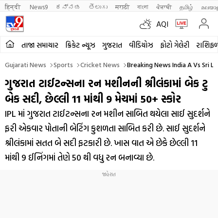
हिन्दी 
News9
ಕನ್ನಡ
తెలుగు
मराठी
বাংলা
ਪੰਜਾਬੀ
தமிழ்
മലയാ
AQI
તાજા સમાચાર
ક્રિકેટ ન્યૂઝ
ગુજરાત
વીડિયોઝ
ફોટો ગેલેરી
રાશિફ
Gujarati News
Sports
Cricket News
Breaking News India A Vs Sri L
ગુજરાત ટાઈટન્સના રન મશીનની શ્રીલંકામાં બેક ટુ
બેક સદી, છેલ્લી 11 માંથી 9 મેચમાં 50+ સ્કોર
IPL માં ગુજરાત ટાઈટન્સના રન મશીન સાબિત થયેલા સાઈ સુદર્શને
ફરી એકવાર પોતાની બેટિંગ કુશળતા સાબિત કરી છે. સાઈ સુદર્શને
શ્રીલંકામાં સતત બે સદી ફટકારી છે. ખાસ વાત એ છેકે છેલ્લી 11
માંથી 9 ઈનિંગમાં તેણે 50 થી વધુ રન બનાવ્યા છે.