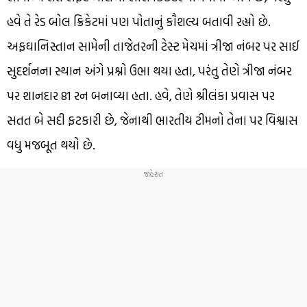
હવે તે રેડ બોલ ક્રિકેટમાં પણ પોતાનું કૌશલ્ય બતાવી રહ્યો છે.
અફઘાનિસ્તાન સામેની તાજેતરની ટેસ્ટ મેચમાં ત્રીજા નંબર પર સાઈ
સુદર્શનના સ્થાન અંગે પ્રશ્નો ઉભા થયા હતા, પરંતુ તેણે ત્રીજા નંબર
પર શાનદાર 81 રન બનાવ્યા હતા. હવે, તેણે શ્રીલંકા પ્રવાસ પર
સતત બે સદી ફટકારી છે, જેનાથી ભારતીય ટીમનો તેના પર વિશ્વાસ
વધુ મજબૂત થયો છે.