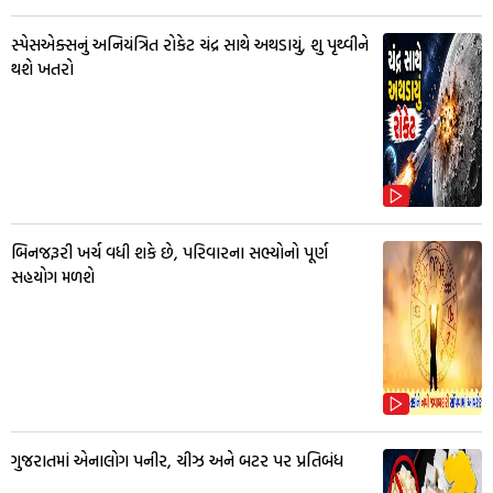
સ્પેસએક્સનું અનિયંત્રિત રોકેટ ચંદ્ર સાથે અથડાયું, શુ પૃથ્વીને
થશે ખતરો
બિનજરૂરી ખર્ચ વધી શકે છે, પરિવારના સભ્યોનો પૂર્ણ
સહયોગ મળશે
ગુજરાતમાં એનાલોગ પનીર, ચીઝ અને બટર પર પ્રતિબંધ