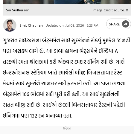
Sai Sudharsan
Image Credit source: X
SHARE
Smit Chauhan
|
Updated on:
Jul 03, 2026 | 6:23 PM
ગુજરાત ટાઈટન્સના બેટ્સમેન સાઈ સુદર્શનને રોકવું મુશ્કેલ જ નહીં
પણ અશક્ય લાગે છે. આ ડાબા હાથના બેટ્સમેને ઈન્ડિયા A
તરફથી રમતા શ્રીલંકામાં ફરી એકવાર દમદાર ઈનિંગ રમી છે. ગાલે
ઈન્ટરનેશનલ સ્ટેડિયમ ખાતે રમાયેલી બીજી બિનસત્તાવાર ટેસ્ટ
મેચમાં સાઈ સુદર્શને શાનદાર સદી ફટકારી હતી. આ ડાબા હાથના
બેટ્સમેને 166 બોલમાં સદી પૂરી કરી હતી. આ સાઈ સુદર્શનની
સતત બીજી સદી છે. સાઈએ છેલ્લી બિનસત્તાવાર ટેસ્ટની પહેલી
ઈનિંગમાં પણ 132 રન બનાવ્યા હતા.