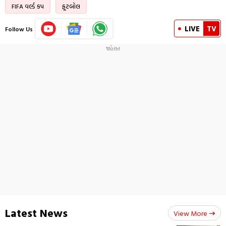
FIFA વર્લ્ડ કપ
ફૂટબોલ
LIVE
TV
Follow Us
Latest News
View More