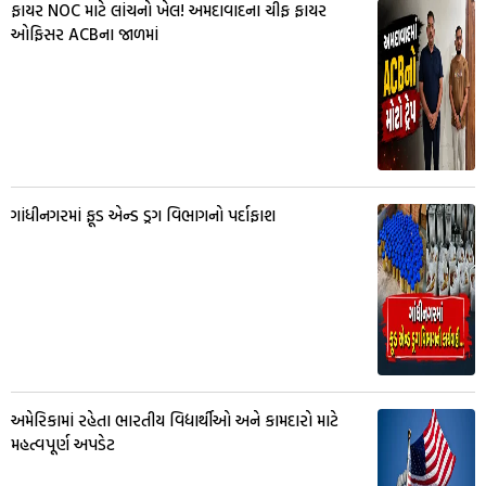
ફાયર NOC માટે લાંચનો ખેલ! અમદાવાદના ચીફ ફાયર
ઓફિસર ACBના જાળમાં
ગાંધીનગરમાં ફૂડ એન્ડ ડ્રગ વિભાગનો પર્દાફાશ
અમેરિકામાં રહેતા ભારતીય વિદ્યાર્થીઓ અને કામદારો માટે
મહત્વપૂર્ણ અપડેટ