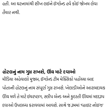
હતી. આ ઘટનામાંથી શીખ લઈને ઈંગ્લેન્ડ હવે કોઈ જોખમ લેવા
તૈયાર નથી.
હોટલનું નામ ગુપ્ત રાખશે, ઊંઘ માટે દવાઓ
મીડિયા અહેવાલો મુજબ, ઈંગ્લેન્ડ ટીમ મેક્સિકો પહોંચ્યા બાદ
પોતાની હોટલનું નામ સંપૂર્ણ ગુપ્ત રાખશે. ખેલાડીઓને આરામદાયક
ઊંઘ મળે તે માટે ઈયરપ્લગ, સ્લીપ બેન્ડ અને કુદરતી ઊંઘમાં મદદરૂપ
દવાઓ ઉપલબ્ધ કરાવવામાં આવશે. સાથે જ રૂમમાં ‘વ્હાઇટ નોઇઝ’