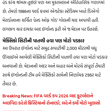
હેડ કોચ થોમસ તુશેલે પણ આ મુકાબલાને ઐતિહાસિક ગણાવ્યો
છે. તેમણે 1986ના વર્લ્ડ કપમાં એઝટેકા સ્ટેડિયમ ખાતે ડિએગો
મેરાડોનાના ચર્ચિત ‘હેન્ડ ઓફ ગોડ’ ગોલની યાદ અપાવી હતી.
લગભગ ચાર દાયકા બાદ ઇંગ્લેન્ડ ફરી એ જ મેદાન પર ઉતરશે.
મેક્સિકો સિટીની પાતળી હવા પણ મોટો પડકાર
આ ઉપરાંત ઇંગ્લેન્ડ માટે સમુદ્ર સપાટીથી 2,000 મીટરથી વધુ
ઊંચાઈએ આવેલી મેક્સિકો સિટીની પાતળી હવા પણ મોટો પડકાર
બનવાની છે. મેદાનની અંદર અને બહાર બંને મોરચે સંપૂર્ણ તૈયારી
સાથે ઇંગ્લેન્ડની ટીમ હવે મેક્સિકો સામેની નિર્ણાયક ટક્કર માટે
તૈયાર છે.
Breaking News: FIFA વર્લ્ડ કપ 2026 બાદ ફૂટબોલને
અલવિદા કહેશે ક્રિસ્ટિયાનો રોનાલ્ડો, બહેને કર્યો મોટો ખુલાસો