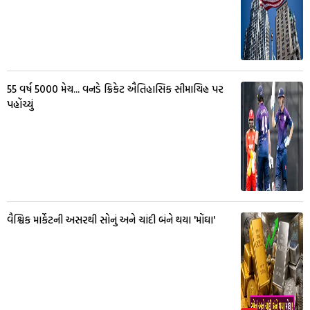
55 વર્ષ 5000 મેચ... વનડે ક્રિકેટ ઐતિહાસિક સીમાચિહ્ન પર
પહોંચ્યું
વૈશ્વિક માર્કેટની અસરથી સોનું અને ચાંદી બંને થયા 'મોંઘા'