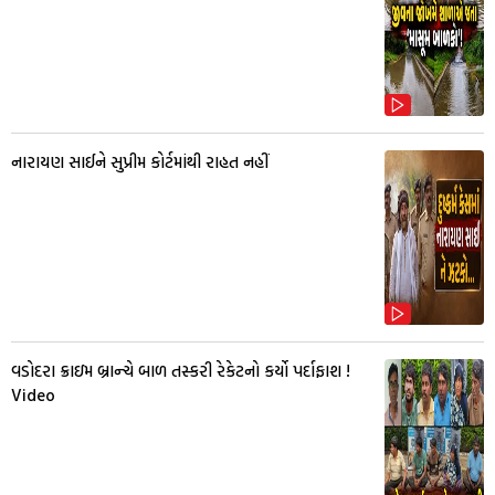
નારાયણ સાઈને સુપ્રીમ કોર્ટમાંથી રાહત નહીં
વડોદરા ક્રાઇમ બ્રાન્ચે બાળ તસ્કરી રેકેટનો કર્યો પર્દાફાશ !
Video