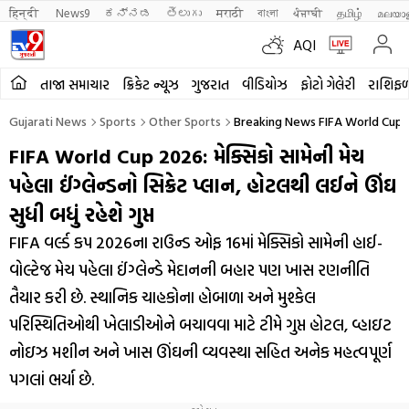
हिन्दी 
News9
ಕನ್ನಡ
తెలుగు
मराठी
বাংলা
ਪੰਜਾਬੀ
தமிழ்
മലയാ
AQI
તાજા સમાચાર
ક્રિકેટ ન્યૂઝ
ગુજરાત
વીડિયોઝ
ફોટો ગેલેરી
રાશિફ
Gujarati News
Sports
Other Sports
Breaking News FIFA World Cup 
FIFA World Cup 2026: મેક્સિકો સામેની મેચ
પહેલા ઈંગ્લેન્ડનો સિક્રેટ પ્લાન, હોટલથી લઈને ઊંઘ
સુધી બધું રહેશે ગુપ્ત
FIFA વર્લ્ડ કપ 2026ના રાઉન્ડ ઓફ 16માં મેક્સિકો સામેની હાઈ-
વોલ્ટેજ મેચ પહેલા ઈંગ્લેન્ડે મેદાનની બહાર પણ ખાસ રણનીતિ
તૈયાર કરી છે. સ્થાનિક ચાહકોના હોબાળા અને મુશ્કેલ
પરિસ્થિતિઓથી ખેલાડીઓને બચાવવા માટે ટીમે ગુપ્ત હોટલ, વ્હાઇટ
નોઇઝ મશીન અને ખાસ ઊંઘની વ્યવસ્થા સહિત અનેક મહત્વપૂર્ણ
પગલાં ભર્યા છે.