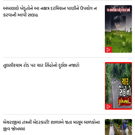
અંબાલાલે ખેડૂતોને આ નક્ષત્ર દરમિયાન પાણીને ઉપયોગ ન
કરવાની આપી સલાહ
તુલસીશ્યામ રોડ પર ચાર સિંહોનો દુર્લભ નજારો
બેચરાજીમાં તંત્રની બેદરકારી! શાળાએ જતા માસૂમ બાળકોના
જીવ જોખમમાં