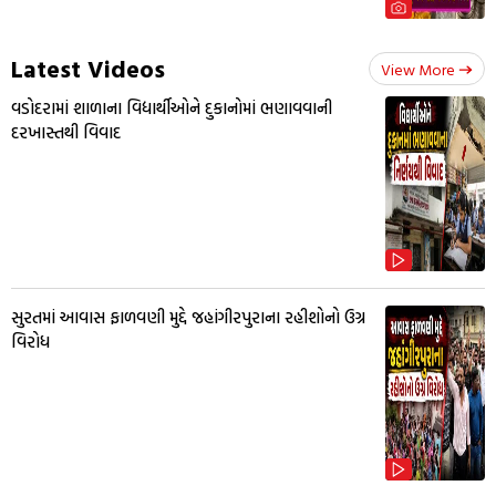
Latest Videos
View More
વડોદરામાં શાળાના વિદ્યાર્થીઓને દુકાનોમાં ભણાવવાની
દરખાસ્તથી વિવાદ
સુરતમાં આવાસ ફાળવણી મુદ્દે જહાંગીરપુરાના રહીશોનો ઉગ્ર
વિરોધ