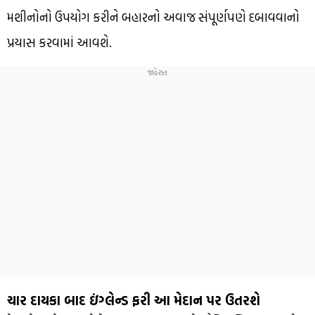
મશીનોનો ઉપયોગ કરીને બહારનો અવાજ સંપૂર્ણપણે દબાવવાનો
પ્રયાસ કરવામાં આવશે.
ચાર દાયકા બાદ ઇંગ્લેન્ડ ફરી આ મેદાન પર ઉતરશે