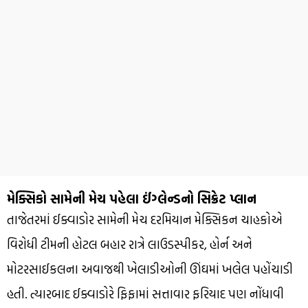
મેક્સિકો સામેની મેચ પહેલા ઈંગ્લેન્ડનો સિક્રેટ પ્લાન
તાજેતરમાં ઈક્વાડોર સામેની મેચ દરમિયાન મેક્સિકન ચાહકોએ
વિરોધી ટીમની હોટલ બહાર રાત્રે લાઉડસ્પીકર, હોર્ન અને
મોટરસાઈકલના અવાજથી ખેલાડીઓની ઊંઘમાં ખલેલ પહોંચાડી
હતી. ત્યારબાદ ઈક્વાડોરે ફિફામાં સત્તાવાર ફરિયાદ પણ નોંધાવી