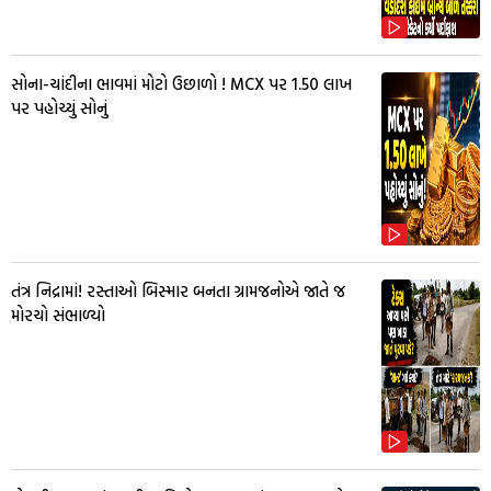
સોના-ચાંદીના ભાવમાં મોટો ઉછાળો ! MCX પર ₹1.50 લાખ
પર પહોચ્યું સોનું
તંત્ર નિદ્રામાં! રસ્તાઓ બિસ્માર બનતા ગ્રામજનોએ જાતે જ
મોરચો સંભાળ્યો