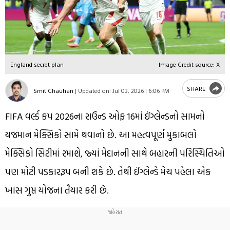
England secret plan
Image Credit source: X
SHARE
Smit Chauhan
|
Updated on:
Jul 03, 2026 | 6:06 PM
FIFA વર્લ્ડ કપ 2026ના રાઉન્ડ ઓફ 16માં ઈંગ્લેન્ડનો સામનો
યજમાન મેક્સિકો સામે થવાનો છે. આ મહત્વપૂર્ણ મુકાબલો
મેક્સિકો સિટીમાં રમાશે, જ્યાં મેદાનની સાથે બહારની પરિસ્થિતિઓ
પણ મોટી પડકારરૂપ બની શકે છે. તેથી ઈંગ્લેન્ડે મેચ પહેલા એક
ખાસ ગુપ્ત યોજના તૈયાર કરી છે.