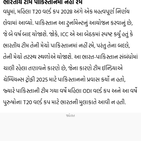
ભારતીય ટીમ પાકિસ્તાનમાં નહીં રમે
વધુમાં, મહિલા T20 વર્લ્ડ કપ 2028 અંગે એક મહત્વપૂર્ણ નિર્ણય
લેવામાં આવ્યો. પાકિસ્તાન આ ટુર્નામેન્ટનું આયોજન કરવાનું છે,
જે બે વર્ષ બાદ યોજાશે. જોકે, ICC એ આ બેઠકમાં સ્પષ્ટ કર્યું હતું કે
ભારતીય ટીમ તેની મેચો પાકિસ્તાનમાં નહીં રમે, પરંતુ તેના બદલે,
તેની મેચો તટસ્થ સ્થળોએ યોજાશે. આ ભારત-પાકિસ્તાન સંબંધોમાં
ચાલી રહેલા તણાવને કારણે છે, જેના કારણે ટીમ ઈન્ડિયાએ
ચેમ્પિયન્સ ટ્રોફી 2025 માટે પાકિસ્તાનનો પ્રવાસ કર્યો ન હતો,
જ્યારે પાકિસ્તાની ટીમ ગયા વર્ષે મહિલા ODI વર્લ્ડ કપ અને આ વર્ષે
પુરુષોના T20 વર્લ્ડ કપ માટે ભારતની મુલાકાતે આવી ન હતી.