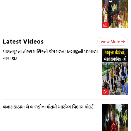
Latest Videos
View More
પાલનપુરના હોટલ માલિકનો ડોગ મળતાં અંબાજીની પગપાળા
યાત્રા શરૂ
બનાસકાંઠામાં બે બાળકોના મોતથી આરોગ્ય વિભાગ એલર્ટ