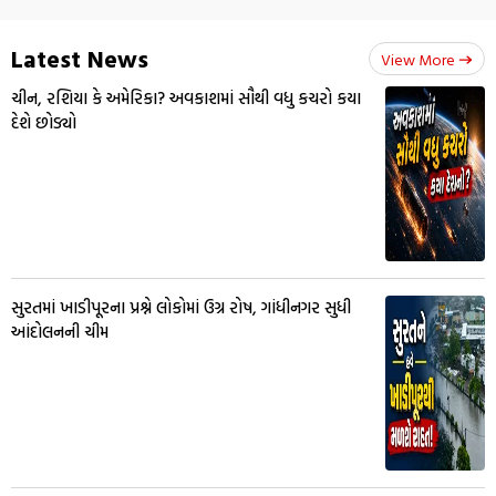
Latest News
View More
ચીન, રશિયા કે અમેરિકા? અવકાશમાં સૌથી વધુ કચરો કયા
દેશે છોડ્યો
સુરતમાં ખાડીપૂરના પ્રશ્ને લોકોમાં ઉગ્ર રોષ, ગાંધીનગર સુધી
આંદોલનની ચીમ