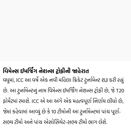
વિમેન્સ ઈમર્જિંગ નેશન્સ ટ્રોફીની જાહેરાત
વધુમાં, ICC આ વર્ષે એક નવી મહિલા ક્રિકેટ ટુર્નામેન્ટ શરૂ કરી રહ્યું
છે. આ ટુર્નામેન્ટનું નામ વિમેન્સ ઈમર્જિંગ નેશન્સ ટ્રોફી છે, જે T20
ફોર્મેટમાં રમાશે. ICC એ આ અંગે એક મહત્વપૂર્ણ નિર્ણય લીધો છે,
જેમાં કહેવામાં આવ્યું છે કે 10 ટીમોની આ ટુર્નામેન્ટમાં પાંચ પૂર્ણ-
સભ્ય ટીમો અને પાંચ એસોસિયેટ-સભ્ય ટીમો ભાગ લેશે.