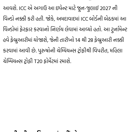
આવશે. ICC એ અગાઉ આ ઇવેન્ટ માટે જૂન-જુલાઈ 2027 ની
વિન્ડો નક્કી કરી હતી. જોકે, અમદાવાદમાં ICC બોર્ડની બેઠકમાં આ
વિન્ડોમાં ફેરફાર કરવાનો નિર્ણય લેવામાં આવ્યો હતો. આ ટુર્નામેન્ટ
હવે ફેબ્રુઆરીમાં યોજાશે, જેની તારીખો 14 થી 28 ફેબ્રુઆરી નક્કી
કરવામાં આવી છે. પુરુષોની ચેમ્પિયન્સ ટ્રોફીથી વિપરીત, મહિલા
ચેમ્પિયન્સ ટ્રોફી T20 ફોર્મેટમાં રમાશે.