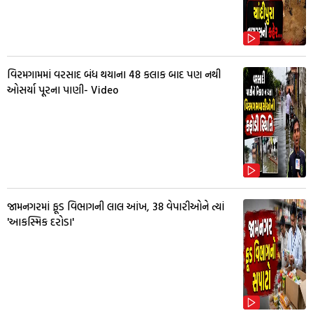
વિરમગામમાં વરસાદ બંધ થયાના 48 કલાક બાદ પણ નથી
ઓસર્યા પૂરના પાણી- Video
જામનગરમાં ફૂડ વિભાગની લાલ આંખ, 38 વેપારીઓને ત્યાં
'આકસ્મિક દરોડા'