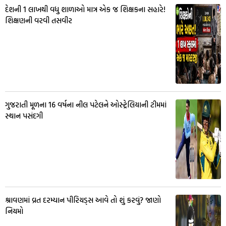
દેશની 1 લાખથી વધુ શાળાઓ માત્ર એક જ શિક્ષકના સહારે!
શિક્ષણની વરવી તસવીર
ગુજરાતી મૂળના 16 વર્ષના નીલ પટેલને ઓસ્ટ્રેલિયાની ટીમમાં
સ્થાન પસંદગી
શ્રાવણમાં વ્રત દરમ્યાન પીરિયડ્સ આવે તો શું કરવું? જાણો
નિયમો