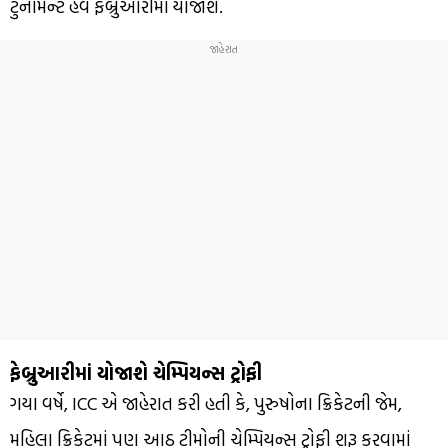
ટુર્નામેન્ટ હવે ફેબ્રુઆરીમાં યોજાશે.
ફેબ્રુઆરીમાં યોજાશે ચેમ્પિયન્સ ટ્રોફી
ગયા વર્ષે, ICC એ જાહેરાત કરી હતી કે, પુરુષોના ક્રિકેટની જેમ,
મહિલા ક્રિકેટમાં પણ આઠ ટીમોની ચેમ્પિયન્સ ટ્રોફી શરૂ કરવામાં