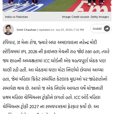
India vs Pakistan
Image Credit source: Getty Images
SHARE
Smit Chauhan
|
Updated on:
Jun 01, 2026 | 7:32 PM
રવિવાર, 31 મેના રોજ, જ્યારે બધા અમદાવાદના નરેન્દ્ર મોદી
સ્ટેડિયમમાં IPL 2026 ની ફાઇનલ મેચની રાહ જોઈ રહ્યા હતા, ત્યારે
જય શાહની અધ્યક્ષતામાં ICC બોર્ડની એક મહત્વપૂર્ણ બેઠક પણ
ચાલી રહી હતી. આ બેઠકમાં ઘણા મોટા નિર્ણયો લેવામાં આવ્યા
હતા, જેમાં મહિલા ક્રિકેટ સંબંધિત કેટલાક મુદ્દાઓ પર જાહેરાતોનો
સમાવેશ થાય છે. આવો જ એક નિર્ણય આવતા વર્ષે યોજાનારી
પ્રથમ મહિલા ચેમ્પિયન્સ ટ્રોફીને લગતો હતો. ICC બોર્ડે મહિલા
ચેમ્પિયન્સ ટ્રોફી 2027 ના સમયપત્રકમાં ફેરફાર કર્યો છે. આ