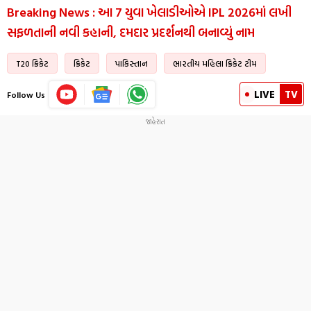
Breaking News : આ 7 યુવા ખેલાડીઓએ IPL 2026માં લખી
સફળતાની નવી કહાની, દમદાર પ્રદર્શનથી બનાવ્યું નામ
T20 ક્રિકેટ
ક્રિકેટ
પાકિસ્તાન
ભારતીય મહિલા ક્રિકેટ ટીમ
LIVE
TV
Follow Us