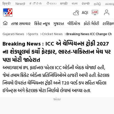
हिन्दी 
News9
ಕನ್ನಡ
తెలుగు
मराठी
বাংলা
ਪੰਜਾਬੀ
தமிழ்
മലയാ
AQI
તાજા સમાચાર
ક્રિકેટ ન્યૂઝ
ગુજરાત
વીડિયોઝ
ફોટો ગેલેરી
રાશિફ
Gujarati News
Sports
Cricket News
Breaking News ICC Change Cha
Breaking News : ICC એ ચેમ્પિયન્સ ટ્રોફી 2027
ના શેડ્યૂલમાં કર્યો ફેરફાર, ભારત-પાકિસ્તાન મેચ પર
પણ મોટી જાહેરાત
અમદાવાદમાં IPL ફાઈનલ પહેલા ICC બોર્ડની બેઠક યોજાઈ હતી,
જેમાં તમામ ક્રિકેટ બોર્ડના પ્રતિનિધિઓએ હાજરી આપી હતી. કેટલાક
નિયમો ઉપરાંત ચેમ્પિયન્સ ટ્રોફી અને T20 વર્લ્ડ કપ સહિત મહિલા
ઈવેન્ટ્સ અંગે કેટલાક મોટા નિર્ણયો લેવામાં આવ્યા હતા.