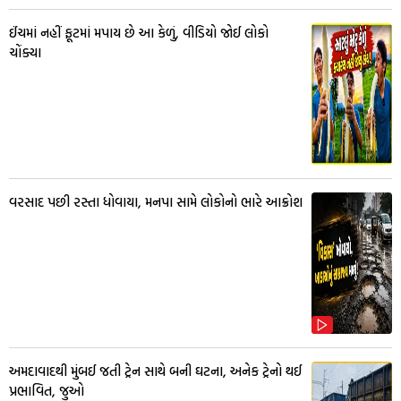
ઈંચમાં નહીં ફૂટમાં મપાય છે આ કેળું, વીડિયો જોઈ લોકો
ચોંક્યા
વરસાદ પછી રસ્તા ધોવાયા, મનપા સામે લોકોનો ભારે આક્રોશ
અમદાવાદથી મુંબઈ જતી ટ્રેન સાથે બની ઘટના, અનેક ટ્રેનો થઈ
પ્રભાવિત, જુઓ