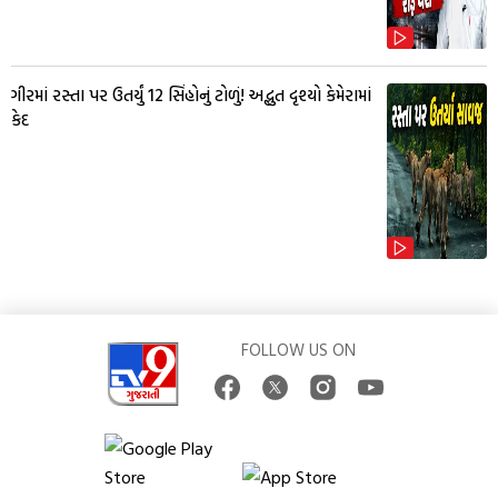
ગીરમાં રસ્તા પર ઉતર્યું 12 સિંહોનું ટોળું! અદ્ભુત દૃશ્યો કેમેરામાં
કેદ
FOLLOW US ON