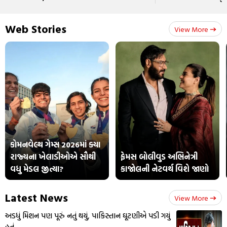
Web Stories
View More
કોમનવેલ્થ ગેમ્સ 2026માં ક્યા
રાજ્યના ખેલાડીઓએ સૌથી
ફેમસ બોલીવુડ અભિનેત્રી
વધુ મેડલ જીત્યા?
કાજોલની નેટવર્થ વિશે જાણો
Latest News
View More
અડધું મિશન પણ પૂરું નતું થયું, પાકિસ્તાન ઘૂટણીએ પડી ગયું
હતું...