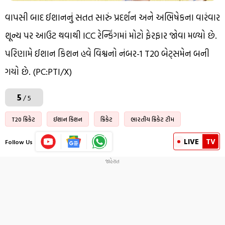
વાપસી બાદ ઈશાનનું સતત સારું પ્રદર્શન અને અભિષેકના વારંવાર
શૂન્ય પર આઉટ થવાથી ICC રેન્કિંગમાં મોટો ફેરફાર જોવા મળ્યો છે.
પરિણામે ઈશાન કિશન હવે વિશ્વનો નંબર-1 T20 બેટ્સમેન બની
ગયો છે. (PC:PTI/X)
5
/ 5
T20 ક્રિકેટ
ઈશાન કિશન
ક્રિકેટ
ભારતીય ક્રિકેટ ટીમ
LIVE
TV
Follow Us