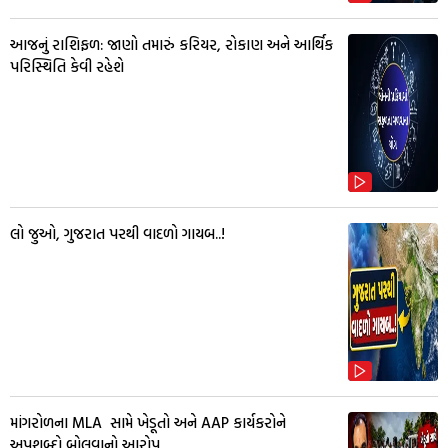
આજનું રાશિફળ: જાણો તમારું કરિયર, રોકાણ અને આર્થિક
પરિસ્થિતિ કેવી રહેશે
લો જુઓ, ગુજરાત પરથી વાદળો ગાયબ..!
માંગરોળના MLA સામે ખેડૂતો અને AAP કાર્યકરોને
અપશબ્દો બોલવાનો આરોપ