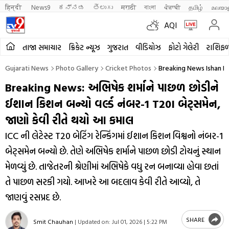
हिन्दी 
News9
ಕನ್ನಡ
తెలుగు
मराठी
বাংলা
ਪੰਜਾਬੀ
தமிழ்
മലയാ
AQI
તાજા સમાચાર
ક્રિકેટ ન્યૂઝ
ગુજરાત
વીડિયોઝ
ફોટો ગેલેરી
રાશિફ
Gujarati News
Photo Gallery
Cricket Photos
Breaking News Ishan 
Breaking News: અભિષેક શર્માને પાછળ છોડીને
ઈશાન કિશન બન્યો વર્લ્ડ નંબર-1 T20I બેટ્સમેન,
જાણો કેવી રીતે થયો આ કમાલ
ICC ની લેટેસ્ટ T20 બેટિંગ રેન્કિંગમાં ઈશાન કિશન વિશ્વનો નંબર-1
બેટ્સમેન બન્યો છે. તેણે અભિષેક શર્માને પાછળ છોડી ટોચનું સ્થાન
મેળવ્યું છે. તાજેતરની શ્રેણીમાં અભિષેકે વધુ રન બનાવ્યા હોવા છતાં
તે પાછળ સરકી ગયો. આખરે આ બદલાવ કેવી રીતે આવ્યો, તે
જાણવું રસપ્રદ છે.
SHARE
Smit Chauhan
|
Updated on:
Jul 01, 2026 | 5:22 PM