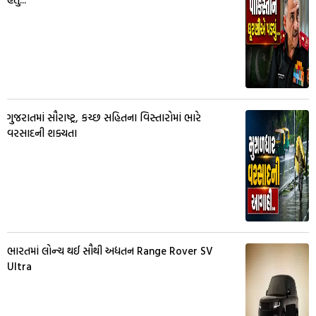
ગુજરાતમાં સૌરાષ્ટ્ર, કચ્છ સહિતના વિસ્તારોમાં ભારે
વરસાદની શક્યતા
ભારતમાં લોન્ચ થઈ સૌથી અદ્યતન Range Rover SV
Ultra