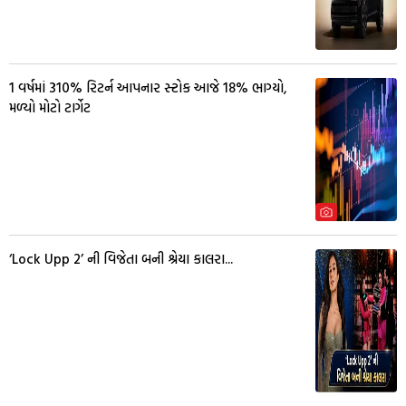
1 વર્ષમાં 310% રિટર્ન આપનાર સ્ટોક આજે 18% ભાગ્યો,
મળ્યો મોટો ટાર્ગેટ
‘Lock Upp 2’ ની વિજેતા બની શ્રેયા કાલરા...