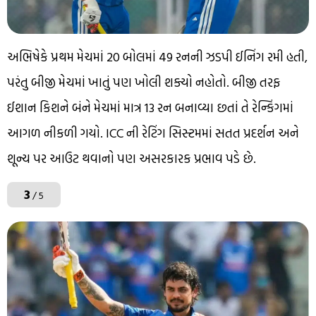
અભિષેકે પ્રથમ મેચમાં 20 બોલમાં 49 રનની ઝડપી ઈનિંગ રમી હતી,
પરંતુ બીજી મેચમાં ખાતું પણ ખોલી શક્યો નહોતો. બીજી તરફ
ઈશાન કિશને બંને મેચમાં માત્ર 13 રન બનાવ્યા છતાં તે રેન્કિંગમાં
આગળ નીકળી ગયો. ICC ની રેટિંગ સિસ્ટમમાં સતત પ્રદર્શન અને
શૂન્ય પર આઉટ થવાનો પણ અસરકારક પ્રભાવ પડે છે.
3
/ 5