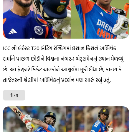
ICC ની લેટેસ્ટ T20 બેટિંગ રેન્કિંગમાં ઈશાન કિશને અભિષેક
શર્માને પાછળ છોડીને વિશ્વના નંબર-1 બેટ્સમેનનું સ્થાન મેળવ્યું
છે. આ ફેરફારે ક્રિકેટ ચાહકોને આશ્ચર્યમાં મૂકી દીધા છે, કારણ કે
તાજેતરની શ્રેણીમાં અભિષેકનું પ્રદર્શન પણ સારું રહ્યું હતું.
1
/ 5