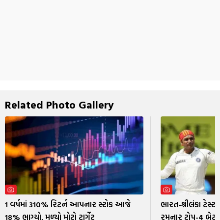
Related Photo Gallery
1 વર્ષમાં 310% રિટર્ન આપનાર સ્ટોક આજે
ભારત-શ્રીલંકા ટેસ્ટ
18% ભાગ્યો, મળ્યો મોટો ટાર્ગેટ
રમનાર ટોપ-4 બેટ્