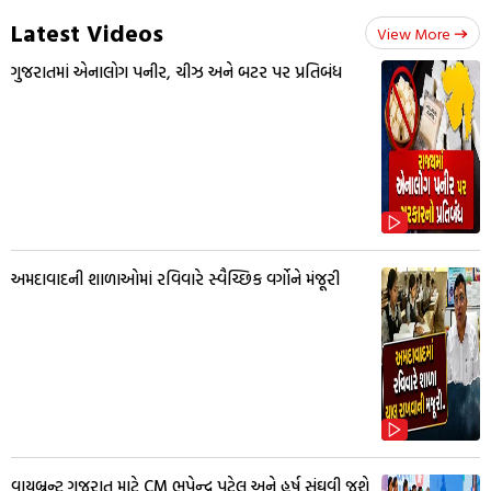
Latest Videos
View More
ગુજરાતમાં એનાલોગ પનીર, ચીઝ અને બટર પર પ્રતિબંધ
અમદાવાદની શાળાઓમાં રવિવારે સ્વૈચ્છિક વર્ગોને મંજૂરી
વાયબ્રન્ટ ગુજરાત માટે CM ભૂપેન્દ્ર પટેલ અને હર્ષ સંઘવી જશે