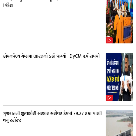
વિદેશ
કોમનવેલ્થ ગેમ્સમાં ભારતનો ડંકો વાગ્યો : DyCM હર્ષ સંઘવી
ગુજરાતની જીવાદોરી સરદાર સરોવર ડેમમાં 79.27 ટકા પાણી
થયું સ્ટોરેજ