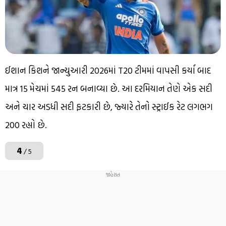
ઈશાન કિશને જાન્યુઆરી 2026માં T20 ટીમમાં વાપસી કર્યા બાદ
માત્ર 15 મેચમાં 545 રન બનાવ્યા છે. આ દરમિયાન તેણે એક સદી
અને ચાર અડધી સદી ફટકારી છે, જ્યારે તેનો સ્ટ્રાઈક રેટ લગભગ
200 રહ્યો છે.
4
/ 5