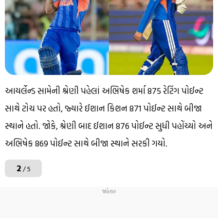
આયર્લેન્ડ સામેની શ્રેણી પહેલાં અભિષેક શર્મા 875 રેટિંગ પોઈન્ટ
સાથે ટોચ પર હતો, જ્યારે ઈશાન કિશન 871 પોઈન્ટ સાથે બીજા
સ્થાને હતો. જોકે, શ્રેણી બાદ ઈશાન 876 પોઈન્ટ સુધી પહોંચ્યો અને
અભિષેક 869 પોઈન્ટ સાથે બીજા સ્થાને સરકી ગયો.
2
/ 5