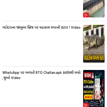
વડોદરાના જાંબુઆ બ્રિજ પર મહાકાય મગરની લટાર ! Video
WhatsApp પર આવતી RTO Challan.apk ફાઈલથી બચો
,જુઓ Video