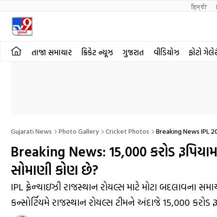
हिन्दी 
તાજા સમાચાર
ક્રિકેટ ન્યૂઝ
ગુજરાત
વીડિયોઝ
ફોટો ગેલે
Gujarati News
Photo Gallery
Cricket Photos
Breaking News IPL 2
Breaking News: 15,000 કરોડ રૂપિયામ
સોમાણી કોણ છે?
IPL ફ્રેન્ચાઇઝી રાજસ્થાન રોયલ્સ માટે મોટા બદલાવના સમાચ
કન્સોર્ટિયમે રાજસ્થાન રોયલ્સ ટીમને અંદાજે 15,000 કરોડ