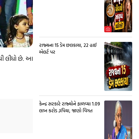
રાજ્યના 15 ડેમ છલકાયા, 22 હાઈ
એલર્ટ પર
ળવી લીધો છે. આ
કેન્દ્ર સરકારે રાજ્યોને ફાળવ્યા 1.09
લાખ કરોડ રૂપિયા, જાણો વિગત