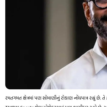
રમતગમત ક્ષેત્રમાં પણ સોમાણીનું રોકાણ નોંધપાત્ર રહ્યું