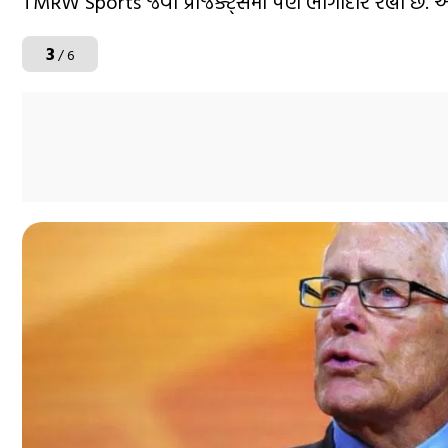
TMRW Sports જેવા પ્રોજેક્ટ્સમાં પણ ભાગીદાર રહ્યો છે. આથી
3
/ 6