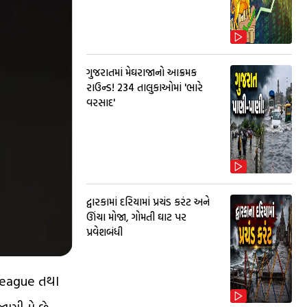
ગુજરાતમાં મેઘરાજાનો આક્રમક
રાઉન્ડ! 234 તાલુકાઓમાં 'ભારે
વરસાદ'
દ્વારકામાં દરિયામાં પ્રચંડ કરંટ અને
ઊંચા મોજા, ગોમતી ઘાટ પર
પ્રવેશબંધી
 League તથા