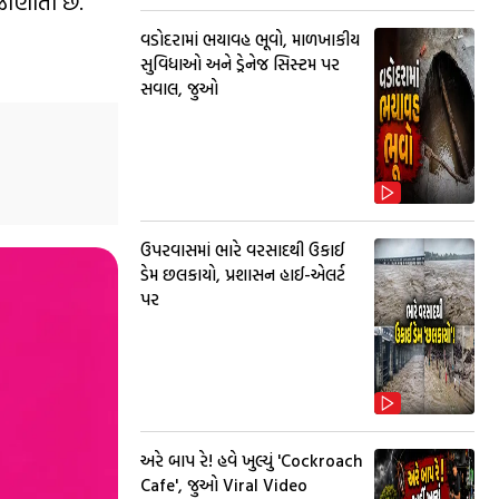
જાણીતો છે.
વડોદરામાં ભયાવહ ભૂવો, માળખાકીય
સુવિધાઓ અને ડ્રેનેજ સિસ્ટમ પર
સવાલ, જુઓ
ઉપરવાસમાં ભારે વરસાદથી ઉકાઈ
ડેમ છલકાયો, પ્રશાસન હાઈ-એલર્ટ
પર
અરે બાપ રે! હવે ખુલ્યું 'Cockroach
Cafe', જુઓ Viral Video