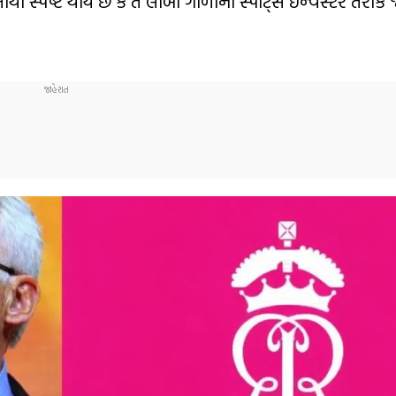
 સ્પષ્ટ થાય છે કે તે લાંબા ગાળાના સ્પોર્ટ્સ ઈન્વેસ્ટર તરીકે 