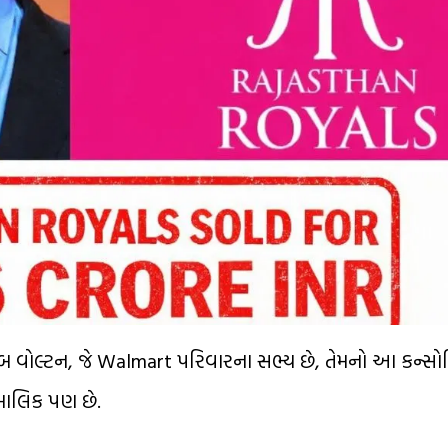
રોબ વોલ્ટન, જે Walmart પરિવારના સભ્ય છે, તેમનો આ કન્સોર્
માલિક પણ છે.