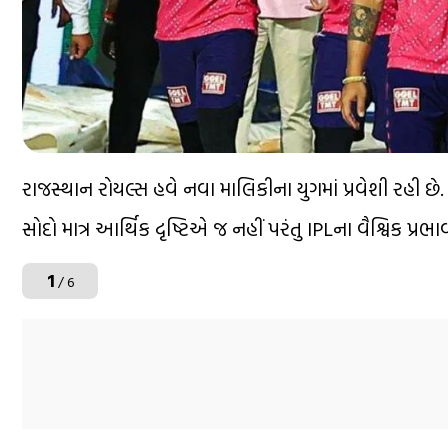
રાજસ્થાન રોયલ્સ હવે નવા માલિકીના યુગમાં પ્રવેશી રહી છે.
સોદો માત્ર આર્થિક દૃષ્ટિએ જ નહીં પરંતુ IPLના વૈશ્વિક પ્રભ
1
/ 6