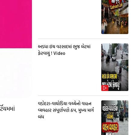
અડધા ઇંચ વરસાદમાં ભુજ બેટમાં
ફેરવાયું ! Video
વડોદરા-વાઘોડિયા વચ્ચેનો વાહન
ટિયમમાં
વ્યવહાર સંપૂર્ણપણે ઠપ, મુખ્ય માર્ગ
બંધ