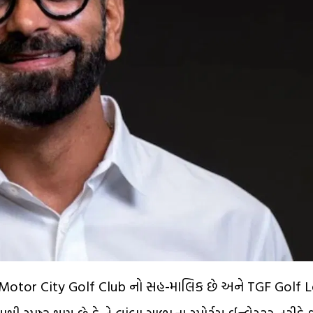
 છે. તે Motor City Golf Club નો સહ-માલિક છે અને TGF Golf