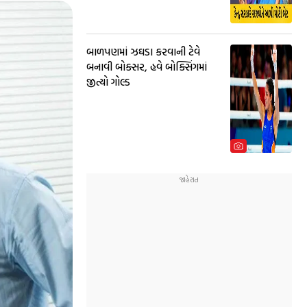
બાળપણમાં ઝઘડા કરવાની ટેવે
બનાવી બોક્સર, હવે બોક્સિંગમાં
જીત્યો ગોલ્ડ