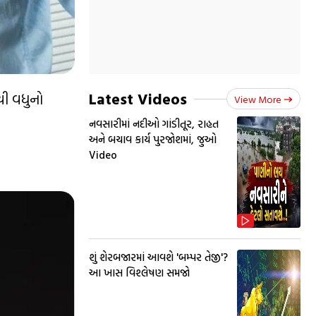
Latest Videos
ષથી વધુનો
View More
નવસારીમાં નદીઓ ગાંડીતૂર, રાહત
અને બચાવ કાર્ય પુરજોશમાં, જુઓ
Video
શું શેરબજારમાં આવશે 'બમ્પર તેજી'?
આ ખાસ વિશ્લેષણ સમજો