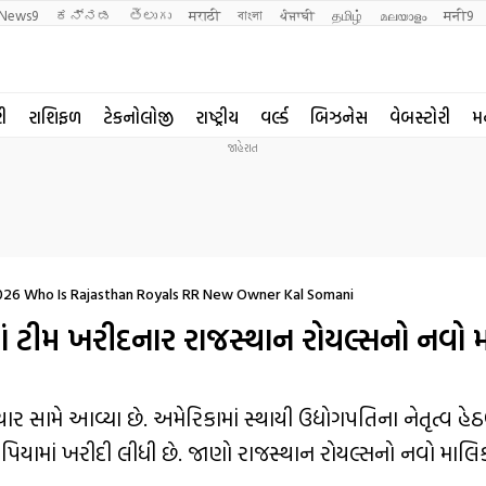
News9
ಕನ್ನಡ
తెలుగు
मराठी
বাংলা
ਪੰਜਾਬੀ
தமிழ்
മലയാളം
मनी9
રી
રાશિફળ
ટેકનોલોજી
રાષ્ટ્રીય
વર્લ્ડ
બિઝનેસ
વેબસ્ટોરી
મ
026 Who Is Rajasthan Royals RR New Owner Kal Somani
ાં ટીમ ખરીદનાર રાજસ્થાન રોયલ્સનો નવો 
ાર સામે આવ્યા છે. અમેરિકામાં સ્થાયી ઉદ્યોગપતિના નેતૃત્વ હ
 રૂપિયામાં ખરીદી લીધી છે. જાણો રાજસ્થાન રોયલ્સનો નવો માલ