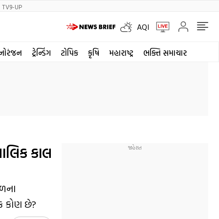
TV9-UP
AQI
નોરંજન
ટ્રેન્ડિંગ
ટોપિક
કૃષિ
મહારાષ્ટ્ર
ભક્તિ સમાચાર
માલિક કાલ
ેઠળના
િક કોણ છે?