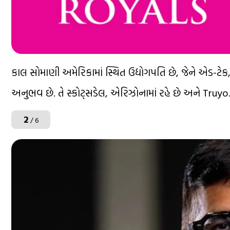
કાલ સોમાણી અમેરિકામાં સ્થિત ઉદ્યોગપતિ છે, જેને એડ-ટેક, આ
અનુભવ છે. તે સ્કોટ્સડેલ, એરિઝોનામાં રહે છે અને Truyo.A
2
/ 6