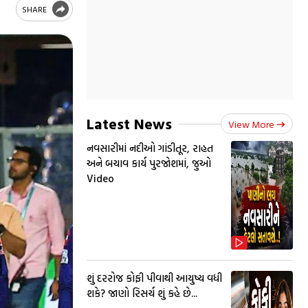
SHARE
Latest News
View More
નવસારીમાં નદીઓ ગાંડીતૂર, રાહત
અને બચાવ કાર્ય પુરજોશમાં, જુઓ
Video
શું દરરોજ કોફી પીવાથી આયુષ્ય વધી
શકે? જાણો રિસર્ચ શું કહે છે...