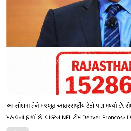
આ સોદામાં તેને મજબૂત આંતરરાષ્ટ્રીય ટેકો પણ મળ્યો છે. 
મહત્વનો ફાળો છે. વોલ્ટન NFL ટીમ Denver Broncosના 