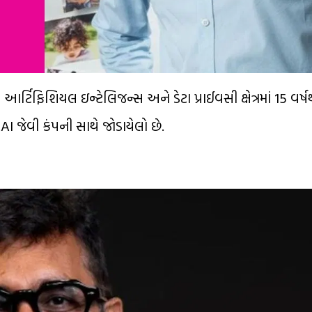
ર્ટિફિશિયલ ઇન્ટેલિજન્સ અને ડેટા પ્રાઈવસી ક્ષેત્રમાં 15 વર્
I જેવી કંપની સાથે જોડાયેલો છે.