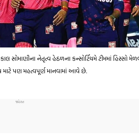
 કાલ સોમાણીના નેતૃત્વ હેઠળના કન્સોર્ટિયમે ટીમમાં હિસ્સો મે
ાવ માટે પણ મહત્વપૂર્ણ માનવામાં આવે છે.