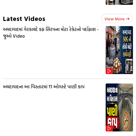
Latest Videos
View More
અમદાવાદમાં ગેરકાયદે કફ સિરપના મોટા રેકેટનો પર્દાફાશ -
જુઓ Video
અમદાવાદના આ વિસ્તારમાં 11 ઓગસ્ટે પાણી કાપ