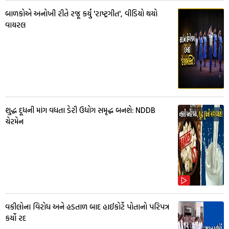
બાળકોએ અનોખી રીતે રજૂ કર્યું 'રાષ્ટ્રગીત', વીડિયો થયો
વાયરલ
શુદ્ધ દૂધની માંગ વધતા ડેરી ઉદ્યોગ સમૃદ્ધ બનશે: NDDB
ચેરમેન
વકીલોના વિરોધ અને હડતાળ બાદ હાઈકોર્ટે પોતાનો પરિપત્ર
કર્યો રદ