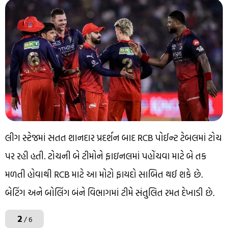
લીગ સ્ટેજમાં સતત શાનદાર પ્રદર્શન બાદ RCB પોઈન્ટ ટેબલમાં ટોચ
પર રહી હતી. ટોચની બે ટીમોને ફાઇનલમાં પહોંચવા માટે બે તક
મળતી હોવાથી RCB માટે આ મોટો ફાયદો સાબિત થઈ શકે છે.
બેટિંગ અને બોલિંગ બંને વિભાગમાં ટીમે સંતુલિત રમત દેખાડી છે.
2
/ 6