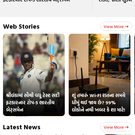
Web Stories
View More
શ્રીલંકામાં સૌથી વધુ ટેસ્ટ સદી
શું તમારું Wi-Fi રાતના સમયે
ફટકારનાર ટોપ-5 ભારતીય
ધીમું થઈ જાય છે? 99%
બેટ્સમેન
લોકોને નથી ખબર કે શા માટે!
Latest News
View More