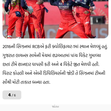
2016ની સિઝનમાં RCBએ ફરી ક્વોલિફાયર-1માં સ્થાન મેળવ્યું હતું.
ગુજરાત લાયન્સ સામેની મેચમાં શરૂઆતમાં પાંચ વિકેટ ગુમાવ્યા
છતાં ટીમે શાનદાર વાપસી કરી અને 4 વિકેટે જીત મેળવી હતી.
વિરાટ કોહલી અને એબી ડિવિલિયર્સની જોડી તે સિઝનમાં ટીમની
સૌથી મોટી તાકાત બન્યા હતા.
4
/ 6