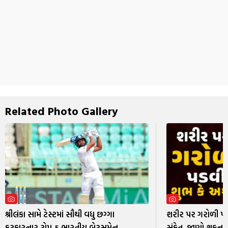
Related Photo Gallery
શ્રીલંકા સામે ટેસ્ટમાં સૌથી વધુ છગ્ગા
શરીર પર ગરોળી પ
ફટકારનાર ટોપ-5 ભારતીય બેટ્સમેન
સંકેત, જાણો શુકન શ