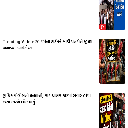
Trending Video: 70 વર્ષના દાદીએ સાડી પહેરીને જીમમાં
બનાવ્યા 'બાઈસેપ્સ'
ટ્રાફિક પોલીસની મનમાની, કાર ચાલક કારમાં સવાર હોવા
છતા કારને લોક માર્યુ