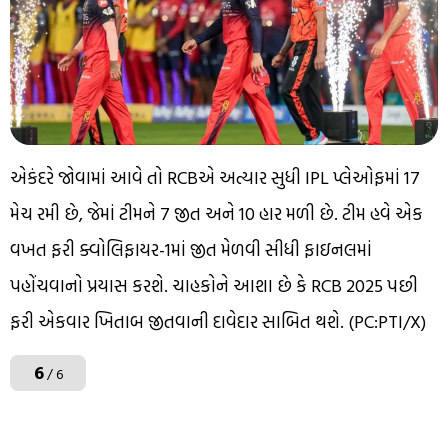
એકંદરે જોવામાં આવે તો RCBએ અત્યાર સુધી IPL પ્લેઓફમાં 17
મેચ રમી છે, જેમાં ટીમને 7 જીત અને 10 હાર મળી છે. ટીમ હવે એક
વખત ફરી ક્વોલિફાયર-1માં જીત મેળવી સીધી ફાઇનલમાં
પહોંચવાનો પ્રયાસ કરશે. ચાહકોને આશા છે કે RCB 2025 પછી
ફરી એકવાર ખિતાબ જીતવાની દાવેદાર સાબિત થશે. (PC:PTI/X)
6
/ 6