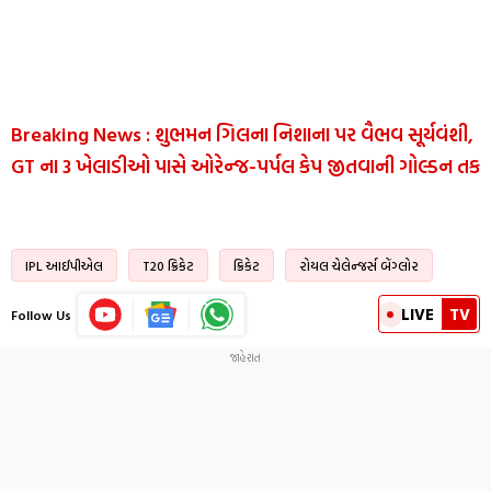
Breaking News : શુભમન ગિલના નિશાના પર વૈભવ સૂર્યવંશી,
GT ના 3 ખેલાડીઓ પાસે ઓરેન્જ-પર્પલ કેપ જીતવાની ગોલ્ડન તક
IPL આઈપીએલ
T20 ક્રિકેટ
ક્રિકેટ
રોયલ ચેલેન્જર્સ બેંગ્લોર
LIVE
TV
Follow Us