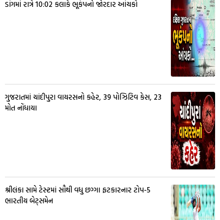
ડાંગમાં રાત્રે 10:02 કલાકે ભૂકંપનો જોરદાર આંચકો
ગુજરાતમાં ચાંદીપુરા વાયરસનો કહેર, 39 પોઝિટિવ કેસ, 23
મોત નોંધાયા
શ્રીલંકા સામે ટેસ્ટમાં સૌથી વધુ છગ્ગા ફટકારનાર ટોપ-5
ભારતીય બેટ્સમેન