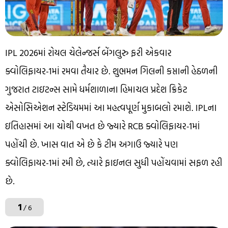
IPL 2026માં રોયલ ચેલેન્જર્સ બેંગલુરુ ફરી એકવાર
ક્વોલિફાયર-1માં રમવા તૈયાર છે. શુભમન ગિલની કપ્તાની હેઠળની
ગુજરાત ટાઇટન્સ સામે ધર્મશાળાના હિમાચલ પ્રદેશ ક્રિકેટ
એસોસિએશન સ્ટેડિયમમાં આ મહત્વપૂર્ણ મુકાબલો રમાશે. IPLના
ઇતિહાસમાં આ ચોથી વખત છે જ્યારે RCB ક્વોલિફાયર-1માં
પહોંચી છે. ખાસ વાત એ છે કે ટીમ અગાઉ જ્યારે પણ
ક્વોલિફાયર-1માં રમી છે, ત્યારે ફાઇનલ સુધી પહોંચવામાં સફળ રહી
છે.
1
/ 6