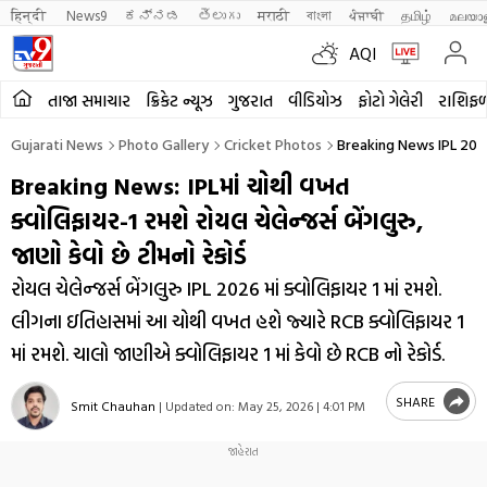
हिन्दी 
News9
ಕನ್ನಡ
తెలుగు
मराठी
বাংলা
ਪੰਜਾਬੀ
தமிழ்
മലയാ
AQI
તાજા સમાચાર
ક્રિકેટ ન્યૂઝ
ગુજરાત
વીડિયોઝ
ફોટો ગેલેરી
રાશિફ
Gujarati News
Photo Gallery
Cricket Photos
Breaking News IPL 2026
Breaking News: IPLમાં ચોથી વખત
ક્વોલિફાયર-1 રમશે રોયલ ચેલેન્જર્સ બેંગલુરુ,
જાણો કેવો છે ટીમનો રેકોર્ડ
રોયલ ચેલેન્જર્સ બેંગલુરુ IPL 2026 માં ક્વોલિફાયર 1 માં રમશે.
લીગના ઇતિહાસમાં આ ચોથી વખત હશે જ્યારે RCB ક્વોલિફાયર 1
માં રમશે. ચાલો જાણીએ ક્વોલિફાયર 1 માં કેવો છે RCB નો રેકોર્ડ.
SHARE
Smit Chauhan
|
Updated on:
May 25, 2026 | 4:01 PM