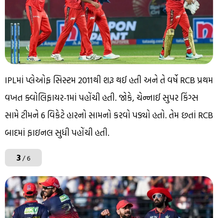
IPLમાં પ્લેઓફ સિસ્ટમ 2011થી શરૂ થઈ હતી અને તે વર્ષે RCB પ્રથમ
વખત ક્વોલિફાયર-1માં પહોંચી હતી. જોકે, ચેન્નાઈ સુપર કિંગ્સ
સામે ટીમને 6 વિકેટે હારનો સામનો કરવો પડ્યો હતો. તેમ છતાં RCB
બાદમાં ફાઇનલ સુધી પહોંચી હતી.
3
/ 6