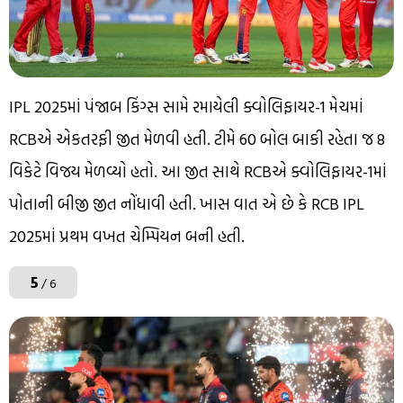
IPL 2025માં પંજાબ કિંગ્સ સામે રમાયેલી ક્વોલિફાયર-1 મેચમાં
RCBએ એકતરફી જીત મેળવી હતી. ટીમે 60 બોલ બાકી રહેતા જ 8
વિકેટે વિજય મેળવ્યો હતો. આ જીત સાથે RCBએ ક્વોલિફાયર-1માં
પોતાની બીજી જીત નોંધાવી હતી. ખાસ વાત એ છે કે RCB IPL
2025માં પ્રથમ વખત ચેમ્પિયન બની હતી.
5
/ 6