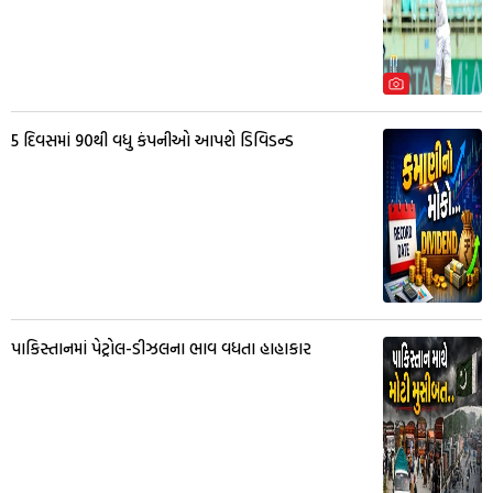
5 દિવસમાં 90થી વધુ કંપનીઓ આપશે ડિવિડન્ડ
પાકિસ્તાનમાં પેટ્રોલ-ડીઝલના ભાવ વધતા હાહાકાર