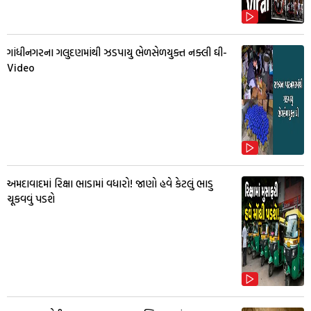
ગાંધીનગરના ગલુદણમાંથી ઝડપાયુ ભેળસેળયુક્ત નક્લી ઘી-
Video
અમદાવાદમાં રિક્ષા ભાડામાં વધારો! જાણો હવે કેટલું ભાડુ
ચૂકવવું પડશે