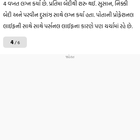
4 વખત લગ્ન કર્યા છે. પ્રતિમા બેદીથી શરુ થઈ. સુસાન, નિક્કી
બેદી અને પરવીન દુસાંઝ સાથે લગ્ન કર્યા હતા. પોતાની પ્રોફેશનલ
લાઈફની સાથે સાથે પર્સનલ લાઈફના કારણે પણ ચર્ચામાં રહે છે.
4
/ 6