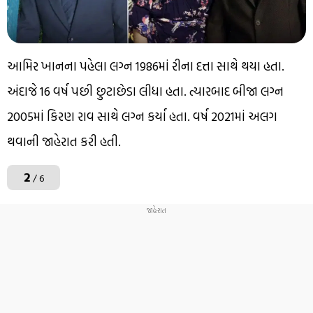
આમિર ખાનના પહેલા લગ્ન 1986માં રીના દત્તા સાથે થયા હતા.
અંદાજે 16 વર્ષ પછી છુટાછેડા લીધા હતા. ત્યારબાદ બીજા લગ્ન
2005માં કિરણ રાવ સાથે લગ્ન કર્યા હતા. વર્ષ 2021માં અલગ
થવાની જાહેરાત કરી હતી.
2
/ 6