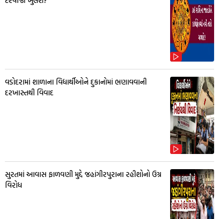
દરવાજા ખુલશે?
વડોદરામાં શાળાના વિદ્યાર્થીઓને દુકાનોમાં ભણાવવાની
દરખાસ્તથી વિવાદ
સુરતમાં આવાસ ફાળવણી મુદ્દે જહાંગીરપુરાના રહીશોનો ઉગ્ર
વિરોધ