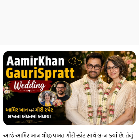
આજે આમિર ખાન ત્રીજી વખત ગૌરી સ્પ્રેટ સાથે લગ્ન કર્યા છે. તેનું