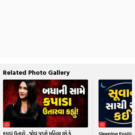
Related Photo Gallery
કપડાં ઉતારો...જોવું પડશે મહિલા છો કે
Sleeping Position