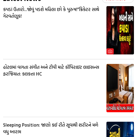
કપડાં ઉતારો...જોવું પડશે મહિલા છો કે પુરુષ!”ક્રિકેટર સાથે
ગેરવર્તણૂક!
હોટલમાં વાગતા સંગીત અને ટીવી માટે કૉપિરાઇટ લાઇસન્સ
ફરજિયાત: કલકત્તા HC
Sleeping Position: જાણો કઈ રીતે સૂવાથી શરીરને મળે
વધુ આરામ