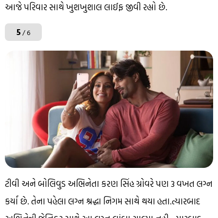
આજે પરિવાર સાથે ખુશખુશાલ લાઈફ જીવી રહ્યો છે.
5
/ 6
ટીવી અને બોલિવુડ અભિનેતા કરણ સિંહ ગ્રોવરે પણ 3 વખત લગ્ન
કર્યા છે. તેના પહેલા લગ્ન શ્રદ્ધા નિગમ સાથે થયા હતા.ત્યારબાદ