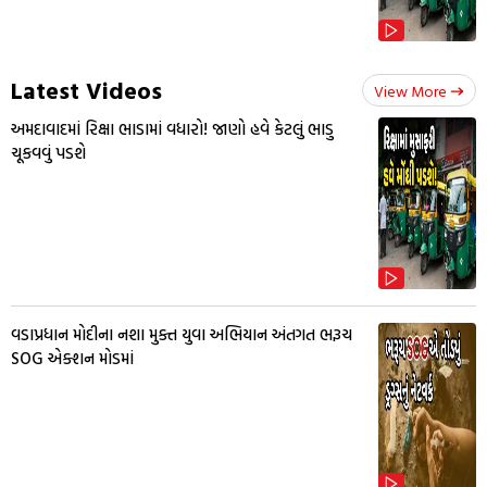
Latest Videos
View More
અમદાવાદમાં રિક્ષા ભાડામાં વધારો! જાણો હવે કેટલું ભાડુ
ચૂકવવું પડશે
વડાપ્રધાન મોદીના નશા મુક્ત યુવા અભિયાન અંતગત ભરૂચ
SOG એક્શન મોડમાં