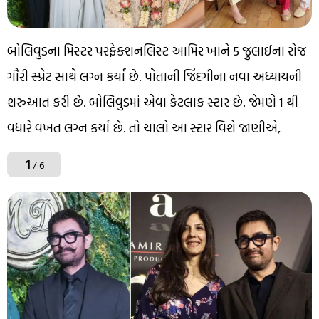
બોલિવુડના મિસ્ટર પરફેક્શનલિસ્ટ આમિર ખાને 5 જુલાઈના રોજ
ગૌરી સ્પ્રેટ સાથે લગ્ન કર્યા છે. પોતાની જિંદગીના નવા અધ્યાયની
શરુઆત કરી છે. બોલિવુડમાં એવા કેટલાક સ્ટાર છે. જેમણે 1 થી
વધારે વખત લગ્ન કર્યા છે. તો ચાલો આ સ્ટાર વિશે જાણીએ,
1
/ 6