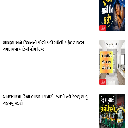
બાથરૂમ અને કિચનની પીળી પડી ગયેલી સફેદ ટાઇલ્સ
ચમકાવવા માટેની હોમ ટિપ્સ!
અમદાવાદમાં રિક્ષા ભાડામાં વધારો! જાણો હવે કેટલું ભાડુ
ચૂકવવું પડશે