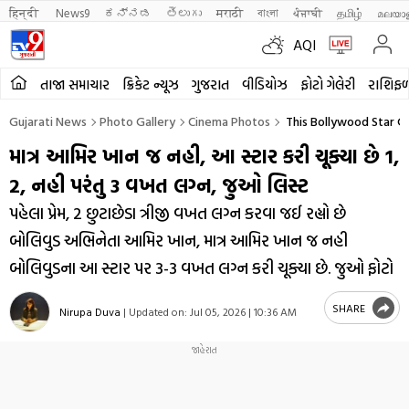
हिन्दी 
News9
ಕನ್ನಡ
తెలుగు
मराठी
বাংলা
ਪੰਜਾਬੀ
தமிழ்
മലയാ
AQI
તાજા સમાચાર
ક્રિકેટ ન્યૂઝ
ગુજરાત
વીડિયોઝ
ફોટો ગેલેરી
રાશિફ
Gujarati News
Photo Gallery
Cinema Photos
This Bollywood Star G
માત્ર આમિર ખાન જ નહી, આ સ્ટાર કરી ચૂક્યા છે 1,
2, નહી પરંતુ 3 વખત લગ્ન, જુઓ લિસ્ટ
પહેલા પ્રેમ, 2 છુટાછેડા ત્રીજી વખત લગ્ન કરવા જઈ રહ્યો છે
બોલિવુડ અભિનેતા આમિર ખાન, માત્ર આમિર ખાન જ નહી
બોલિવુડના આ સ્ટાર પર 3-3 વખત લગ્ન કરી ચૂક્યા છે. જુઓ ફોટો
SHARE
Nirupa Duva
|
Updated on:
Jul 05, 2026 | 10:36 AM