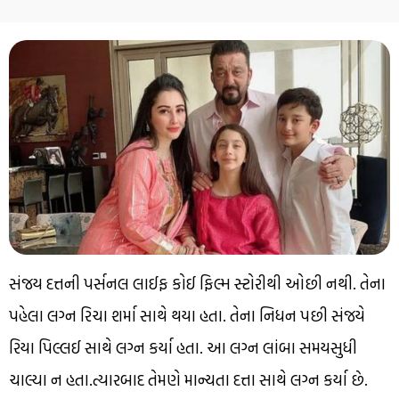
સંજય દત્તની પર્સનલ લાઈફ કોઈ ફિલ્મ સ્ટોરીથી ઓછી નથી. તેના
પહેલા લગ્ન રિચા શર્મા સાથે થયા હતા. તેના નિધન પછી સંજયે
રિયા પિલ્લઈ સાથે લગ્ન કર્યા હતા. આ લગ્ન લાંબા સમયસુધી
ચાલ્યા ન હતા.ત્યારબાદ તેમણે માન્યતા દત્તા સાથે લગ્ન કર્યા છે.