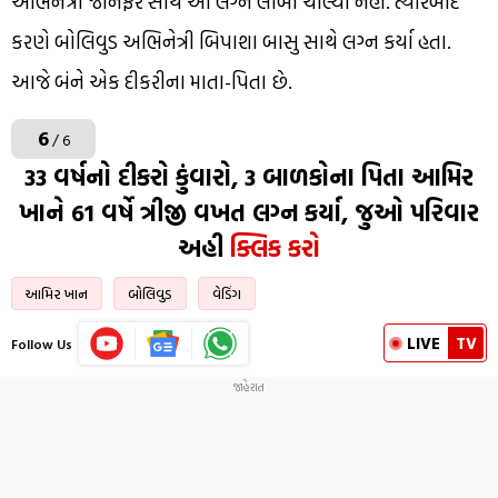
અભિનેત્રી જેનિફર સાથે આ લગ્ન લાંબા ચાલ્યા નહી. ત્યારબાદ
કરણે બોલિવુડ અભિનેત્રી બિપાશા બાસુ સાથે લગ્ન કર્યા હતા.
આજે બંને એક દીકરીના માતા-પિતા છે.
6
/ 6
33 વર્ષનો દીકરો કુંવારો, 3 બાળકોના પિતા આમિર
ખાને 61 વર્ષે ત્રીજી વખત લગ્ન કર્યા, જુઓ પરિવાર
અહી
ક્લિક કરો
આમિર ખાન
બોલિવુડ
વેડિંગ
LIVE
TV
Follow Us