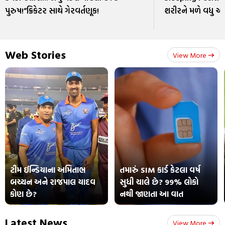
પુરુષ!”ક્રિકેટર સાથે ગેરવર્તણૂક!
શરીરને મળે વધુ 
Web Stories
View More
ટીમ ઈન્ડિયાના અમિતાભ
તમારું SIM કાર્ડ કેટલા વર્ષ
બચ્ચન અને રાજપાલ યાદવ
સુધી ચાલે છે? 99% લોકો
કોણ છે?
નથી જાણતા આ વાત
Latest News
View More