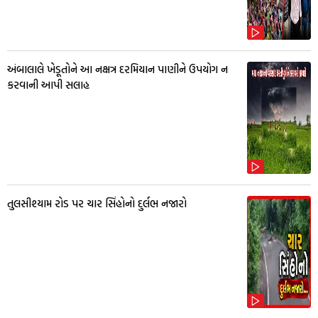
અંબાલાલે ખેડૂતોને આ નક્ષત્ર દરમિયાન પાણીને ઉપયોગ ન
કરવાની આપી સલાહ
તુલસીશ્યામ રોડ પર ચાર સિંહોનો દુર્લભ નજારો