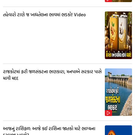
તહેવારો ટાણે જ ખાદ્યતેલના ભાવમાં ભડકો! Video
રાજકોટમાં ફરી જળસંકટના ભણકારા, મનપાએ સરકાર પાસે
માગી મદદ
આજનું રાશિફળ: આજે કઈ રાશિના જાતકો માટે ભાગ્યના