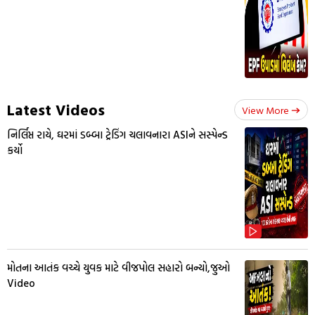
Latest Videos
View More
નિર્લિપ્ત રાયે, ઘરમાં ડબ્બા ટ્રેડિંગ ચલાવનારા ASIને સસ્પેન્ડ
કર્યો
મોતના આતંક વચ્ચે યુવક માટે વીજપોલ સહારો બન્યો,જુઓ
Video