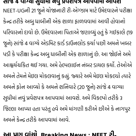
સાંજે 4 વાગ્યા સુધીમાં નવું પ્રવેશપત્ર આપવામાં આવશે
NEET-UGની 21 જૂને યોજાનારી રી-એગ્ઝામ માટે ઉમેદવારને પરીક્ષા
કેન્દ્ર તરીકે અબુ ધાબીની એક શાળા ફાળવવામાં આવી હોવાનો
પરિવારનો દાવો છે. ઉમેદવારના પિતાએ જણાવ્યું હતું કે ગઈકાલે (19
જૂને) સાંજે 4 વાગ્યે એડમિટ કાર્ડ ડાઉનલોડ કર્યા પછી અમને ખબર
પડી કે પરીક્ષા કેન્દ્ર અબુ ધાબીની એક શાળાનું છે. આ જોઈને અમે
આશ્ચર્યચકિત થઈ ગયા. અમે હેલ્પલાઈન નંબર ડાયલ કર્યો. તેઓએ
અમને તેમને મેઇલ મોકલવાનું કહ્યું. જ્યારે અમે મેઇલ મોકલ્યો ત્યારે
અમને ફોન આવ્યો કે અમને શનિવારે (20 જૂને) સાંજે 4 વાગ્યા
સુધીમાં નવું પ્રવેશપત્ર આપવામાં આવશે. અમે વિકલ્પો તરીકે 3
જિલ્લા આપ્યા હતા પરંતુ હવે અમે માંગણી કરીએ છીએ કે નાગપુર
અમને કેન્દ્ર તરીકે આપવામાં આવે.
આ પણ વાંચો, Breaking News : NEET રી-