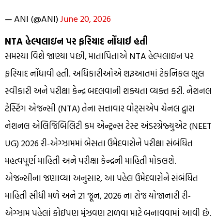
— ANI (@ANI)
June 20, 2026
NTA હેલ્પલાઇન પર ફરિયાદ નોંધાઈ હતી
સમસ્યા વિશે જાણ્યા પછી, માતાપિતાએ NTA હેલ્પલાઇન પર
ફરિયાદ નોંધાવી હતી. અધિકારીઓએ શરૂઆતમાં ટેકનિકલ ભૂલ
સ્વીકારી અને પરીક્ષા કેન્દ્ર બદલવાની શક્યતા વ્યક્ત કરી. નેશનલ
ટેસ્ટિંગ એજન્સી (NTA) તેના સત્તાવાર વોટ્સએપ ચેનલ દ્વારા
નેશનલ એલિજિબિલિટી કમ એન્ટ્રન્સ ટેસ્ટ અંડરગ્રેજ્યુએટ (NEET
UG) 2026 રી-એગ્ઝામમાં બેસતા ઉમેદવારોને પરીક્ષા સંબંધિત
મહત્વપૂર્ણ માહિતી અને પરીક્ષા કેન્દ્રની માહિતી મોકલશે.
એજન્સીના જણાવ્યા અનુસાર, આ પહેલ ઉમેદવારોને સંબંધિત
માહિતી સીધી મળે અને 21 જૂન, 2026 ના રોજ યોજાનારી રી-
એગ્ઝામ પહેલાં કોઈપણ મૂંઝવણ ટાળવા માટે બનાવવામાં આવી છે.