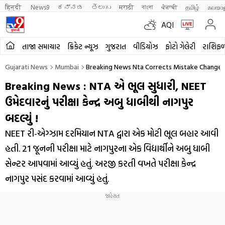
हिन्दी 
News9
ಕನ್ನಡ
తెలుగు
मराठी
বাংলা
ਪੰਜਾਬੀ
தமிழ்
മലയാ
AQI
તાજા સમાચાર
ક્રિકેટ ન્યૂઝ
ગુજરાત
વીડિયોઝ
ફોટો ગેલેરી
રાશિફ
Gujarati News
Mumbai
Breaking News Nta Corrects Mistake Change
Breaking News : NTA એ ભૂલ સુધારી, NEET
ઉમેદવારનું પરીક્ષા કેન્દ્ર અબુ ધાબીથી નાગપુર
બદલ્યું !
NEET રી-એગ્ઝામ દરમિયાન NTA દ્વારા એક મોટી ભૂલ બહાર આવી
હતી. 21 જૂનની પરીક્ષા માટે નાગપુરના એક વિદ્યાર્થીને અબુ ધાબી
સેન્ટર આપવામાં આવ્યું હતું. અરજી કરતી વખતે પરીક્ષા કેન્દ્ર
નાગપુર પસંદ કરવામાં આવ્યું હતું.