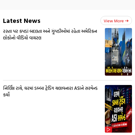
Latest News
View More
રસ્તા પર કપડાં બદલતા અને ઝૂંપડીઓમાં રહેતા અમેરિકન
લોકોનો વીડિયો વાયરલ
નિર્લિપ્ત રાયે, ઘરમાં ડબ્બા ટ્રેડિંગ ચલાવનારા ASIને સસ્પેન્ડ
કર્યો