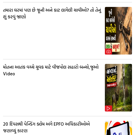
તમારા ઘરમાં પણ છે જૂની અને કાટ લાગેલી ચાવીઓ? તો તેનું
શું કરવું જાણો
મોતના આતંક વચ્ચે યુવક માટે વીજપોલ સહારો બન્યો,જુઓ
Video
20 દિવસથી પેન્ડિંગ ક્લેમ અંગે EPFO અધિકારીઓએ
જણાવ્યું કારણ