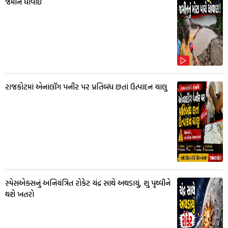
જમીન ધોવાઈ
રાજકોટમાં એનાલૉગ પનીર પર પ્રતિબંધ છતાં ઉત્પાદન ચાલુ
સ્પેસએક્સનું અનિયંત્રિત રોકેટ ચંદ્ર સાથે અથડાયું, શુ પૃથ્વીને
થશે ખતરો