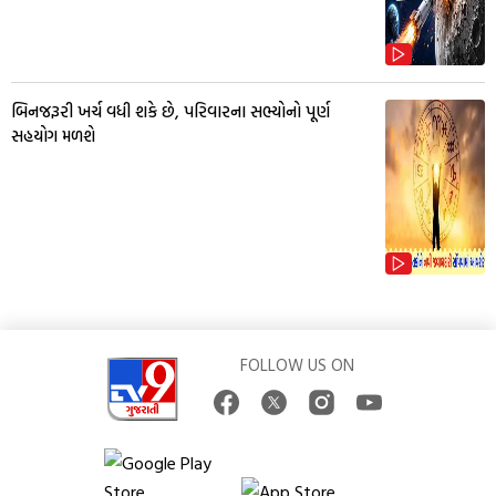
બિનજરૂરી ખર્ચ વધી શકે છે, પરિવારના સભ્યોનો પૂર્ણ
સહયોગ મળશે
FOLLOW US ON