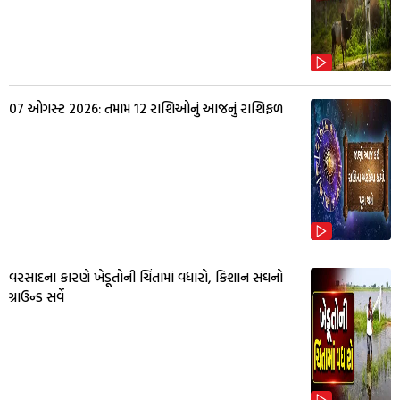
07 ઓગસ્ટ 2026: તમામ 12 રાશિઓનું આજનું રાશિફળ
વરસાદના કારણે ખેડૂતોની ચિંતામાં વધારો, કિશાન સંઘનો
ગ્રાઉન્ડ સર્વે