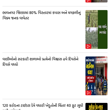
ભાવનગર જિલ્લામાં 80% વિસ્તારમાં કપાસ અને મગફળીનું
વિક્રમ જનક વાવેતર
વાલીઓનો સરકારી શાળાઓ પ્રત્યેનો વિશ્વાસ હવે દિવસેને
દિવસે વધ્યો
₹120 કરોડના ટાઈડલ ડેમે વધારી ખેડૂતોની ચિંતા! 40 ફૂટ સુધી