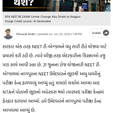
NTA NEET RE EXAM Centre Change Abu Dhabi to Nagpur
Image Credit source: AI Generated
SHARE
Dhruval Shah
|
Updated on:
Jun 20, 2026 | 1:49 PM
સરકાર એક તરફ NEET રી-એગ્ઝામને વધુ સારી રીતે યોજવા માટે
પ્રયાસો કરી રહી છે. ત્યારે બીજી તરફ બેદરકારીના કિસ્સાઓ હજુ
પણ સામે આવી રહ્યા છે. 21 જૂનના રોજ યોજાનારી NEET રી-
એગ્ઝામમાં નાગપુરના NEET ઉમેદવારને ભૂલથી અબુ ધાબીનું
પરીક્ષા કેન્દ્ર ફાળવાયું આવ્યું હતું. મામલો ચર્ચામાં આવ્યા બાદ
NTAને પોતાની ભૂલનો અહેસાસ થયો ત્યારબાદ પરીક્ષા કેન્દ્રમાં
ફેરફાર કરવામાં આવ્યો. હવે ઉમેદવારને નાગપુરમાં પરીક્ષા કેન્દ્ર
આપવામાં આવ્યું છે.