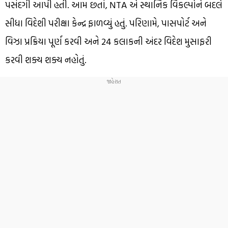
પસંદગી આપી હતી. આમ છતાં, NTA એ સ્થાનિક વિકલ્પોને બદલે
સીધા વિદેશી પરીક્ષા કેન્દ્ર ફાળવ્યું હતું. પરિણામે, પાસપોર્ટ અને
વિઝા પ્રક્રિયા પૂર્ણ કરવી અને 24 કલાકની અંદર વિદેશ મુસાફરી
કરવી શક્ય શક્ય નહોતું.