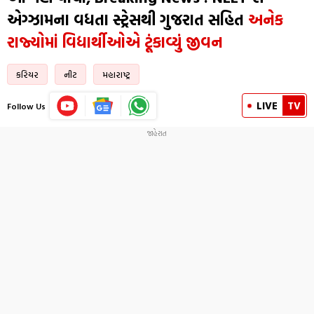
એગ્ઝામના વધતા સ્ટ્રેસથી ગુજરાત સહિત
અનેક
રાજ્યોમાં વિદ્યાર્થીઓએ ટૂંકાવ્યું જીવન
કરિયર
નીટ
મહારાષ્ટ્ર
LIVE
TV
Follow Us