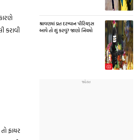
કારણે
શ્રાવણમાં વ્રત દરમ્યાન પીરિયડ્સ
લી કરાવી
આવે તો શું કરવું? જાણો નિયમો
ન તો ફાયર