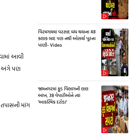
વિરમગામમાં વરસાદ બંધ થયાના 48
કલાક બાદ પણ નથી ઓસર્યા પૂરના
પાણી- Video
લેવામાં આવી
ે અંગે પણ
જામનગરમાં ફૂડ વિભાગની લાલ
આંખ, 38 વેપારીઓને ત્યાં
'આકસ્મિક દરોડા'
ય તપાસની માંગ