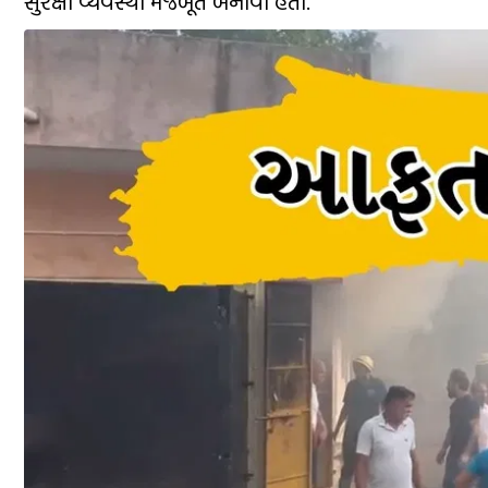
સુરક્ષા વ્યવસ્થા મજબૂત બનાવી હતી.