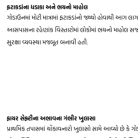
ફટાકડાંના ધડાકા અને ભયનો માહોલ
ગોડાઉનમાં મોટી માત્રામાં ફટાકડાંનો જથ્થો હોવાથી આગ
આસપાસના રહેણાંક વિસ્તારોમાં લોકોમાં ભયનો માહોલ સર્
સુરક્ષા વ્યવસ્થા મજબૂત બનાવી હતી.
ફાયર સેફ્ટીના અભાવના ગંભીર ખુલાસા
પ્રાથમિક તપાસમાં ચોંકાવનારો ખુલાસો સામે આવ્યો છે કે ગ