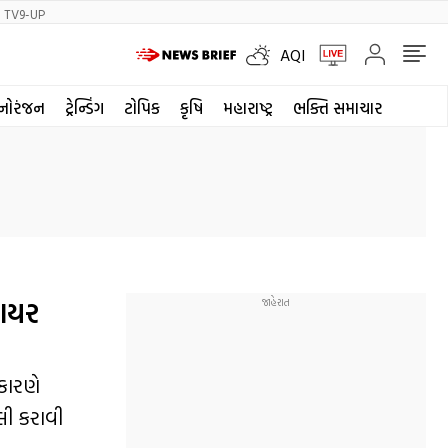
TV9-UP
AQI
નોરંજન
ટ્રેન્ડિંગ
ટોપિક
કૃષિ
મહારાષ્ટ્ર
ભક્તિ સમાચાર
ફાયર
કારણે
લી કરાવી