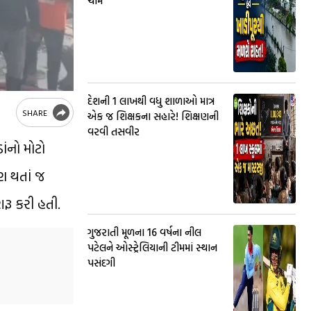
ચીમ
દેશની 1 લાખથી વધુ શાળાઓ માત્ર
SHARE
એક જ શિક્ષકના સહારે! શિક્ષણની
વરવી તસવીર
ંનો મોટો
ણ થતાં જ
રૂ કરી હતી.
ગુજરાતી મૂળના 16 વર્ષના નીલ
પટેલને ઓસ્ટ્રેલિયાની ટીમમાં સ્થાન
પસંદગી