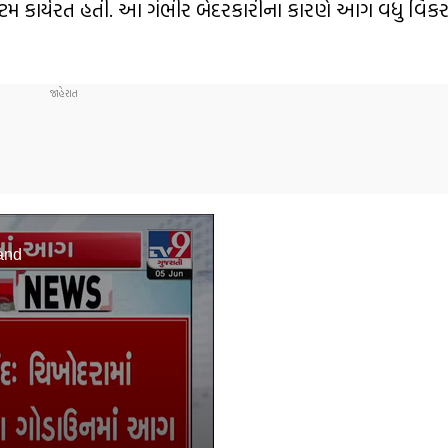
સ્ટમ કાર્યરત હતી. આ ગંભીર બેદરકારીના કારણે આગ વધુ વિ
and