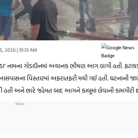
5, 2026 | 10:33 AM
ડા’ નામના ગોડાઉનમાં અચાનક ભીષણ આગ લાગી હતી. ફટાકડા
 આસપાસના વિસ્તારમાં અફરાતફરી મચી ગઈ હતી. ઘટનાની જા
ચી હતી અને ભારે જહેમત બાદ આગને કાબૂમાં લેવાની કામગીરી શ