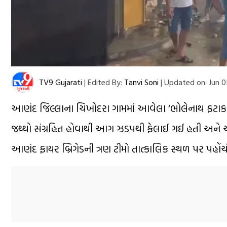
TV9 Gujarati
|
Edited By:
Tanvi Soni
|
Updated on:
Jun 0
આણંદ જિલ્લાના ચિખોદરા ગામમાં આવેલા ‘ભોલેનાથ ફટાક
જથ્થો સંગ્રહિત હોવાથી આગ ઝડપથી ફેલાઈ ગઈ હતી અને
આણંદ ફાયર બ્રિગેડની ત્રણ ટીમો તાત્કાલિક સ્થળ પર પહોં