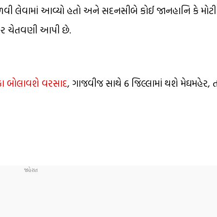
ી લેવામાં આવ્યો હતો અને સદનસીબે કોઈ જાનહાનિ કે મોટી
ીર ચેતવણી આપી છે.
કા બોલાવશે વરસાદ
, ગાજવીજ સાથે 6 જિલ્લામાં થશે મેઘમહેર,