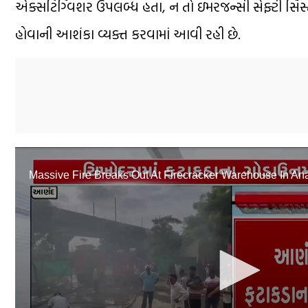
એક્સટિંગ્વિશર ઉપલબ્ધ હતા, ન તો ઇમરજન્સી સેફ્ટી સિ
હોવાની આશંકા વ્યક્ત કરવામાં આવી રહી છે.
0
seconds
of
Massive Fire Breaks Out At Firecracker Warehouse In An
1
minute,
12
seconds
Volume
90%