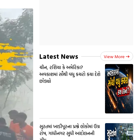
Latest News
View More
ચીન, રશિયા કે અમેરિકા?
અવકાશમાં સૌથી વધુ કચરો કયા દેશે
છોડ્યો
સુરતમાં ખાડીપૂરના પ્રશ્ને લોકોમાં ઉગ્ર
રોષ, ગાંધીનગર સુધી આંદોલનની