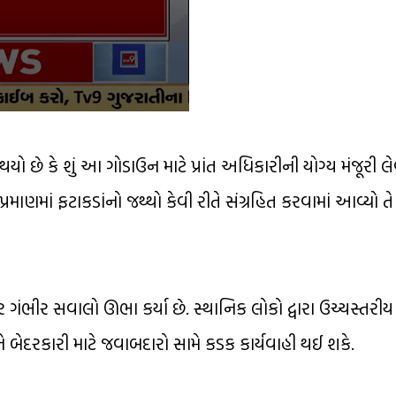
યો છે કે શું આ ગોડાઉન માટે પ્રાંત અધિકારીની યોગ્ય મંજૂરી 
ાં ફટાકડાંનો જથ્થો કેવી રીતે સંગ્રહિત કરવામાં આવ્યો ત
ંભીર સવાલો ઊભા કર્યા છે. સ્થાનિક લોકો દ્વારા ઉચ્ચસ્તરી
 બેદરકારી માટે જવાબદારો સામે કડક કાર્યવાહી થઈ શકે.