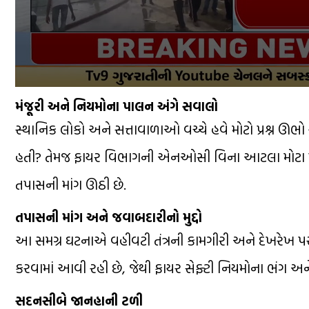
મંજૂરી અને નિયમોના પાલન અંગે સવાલો
સ્થાનિક લોકો અને સત્તાવાળાઓ વચ્ચે હવે મોટો પ્રશ્ન ઊભો થ
હતી? તેમજ ફાયર વિભાગની એનઓસી વિના આટલા મોટા પ્રમાણમ
તપાસની માંગ ઊઠી છે.
તપાસની માંગ અને જવાબદારીનો મુદ્દો
આ સમગ્ર ઘટનાએ વહીવટી તંત્રની કામગીરી અને દેખરેખ પર ગ
કરવામાં આવી રહી છે, જેથી ફાયર સેફ્ટી નિયમોના ભંગ અને
સદનસીબે જાનહાની ટળી