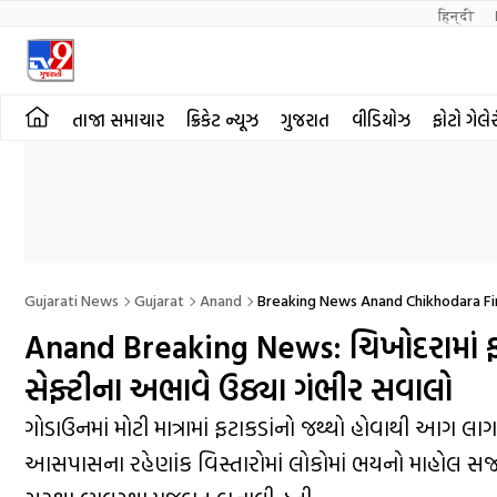
हिन्दी 
તાજા સમાચાર
ક્રિકેટ ન્યૂઝ
ગુજરાત
વીડિયોઝ
ફોટો ગેલે
Gujarati News
Gujarat
Anand
Breaking News Anand Chikhodara Fir
Anand Breaking News: ચિખોદરામાં ફ
સેફ્ટીના અભાવે ઉઠ્યા ગંભીર સવાલો
ગોડાઉનમાં મોટી માત્રામાં ફટાકડાંનો જથ્થો હોવાથી આગ
આસપાસના રહેણાંક વિસ્તારોમાં લોકોમાં ભયનો માહોલ સર્