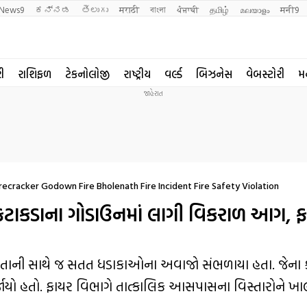
News9
ಕನ್ನಡ
తెలుగు
मराठी
বাংলা
ਪੰਜਾਬੀ
தமிழ்
മലയാളം
मनी9
રી
રાશિફળ
ટેકનોલોજી
રાષ્ટ્રીય
વર્લ્ડ
બિઝનેસ
વેબસ્ટોરી
મ
ecracker Godown Fire Bholenath Fire Incident Fire Safety Violation
ટાકડાના ગોડાઉનમાં લાગી વિકરાળ આગ, 
 લાગતાની સાથે જ સતત ધડાકાઓના અવાજો સંભળાયા હતા. જેના 
જાયો હતો. ફાયર વિભાગે તાત્કાલિક આસપાસના વિસ્તારોને ખા