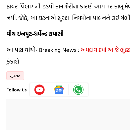
ફાયર વિભાગની ઝડપી કામગીરીના કારણે આગ પર કાબૂ મેળવ
નથી. જોકે, આ ઘટનાએ સુરક્ષા નિયમોના પાલનને લઈ ગંભ
વીથ ઇનપુટ-ધર્મેન્દ્ર કપાસી
આ પણ વાંચો- Breaking News :
અમદાવાદમાં આજે ભુક્
ફુંકાશે
ગુજરાત
Follow Us