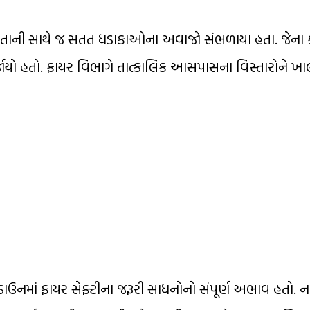
 લાગતાની સાથે જ સતત ધડાકાઓના અવાજો સંભળાયા હતા. જેના 
જાયો હતો. ફાયર વિભાગે તાત્કાલિક આસપાસના વિસ્તારોને ખા
ોડાઉનમાં ફાયર સેફ્ટીના જરૂરી સાધનોનો સંપૂર્ણ અભાવ હતો. 