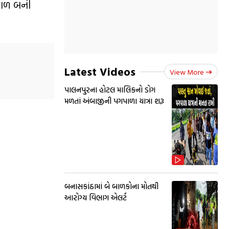
કરાળ બની
Latest Videos
View More
પાલનપુરના હોટલ માલિકનો ડોગ
મળતાં અંબાજીની પગપાળા યાત્રા શરૂ
બનાસકાંઠામાં બે બાળકોના મોતથી
આરોગ્ય વિભાગ એલર્ટ