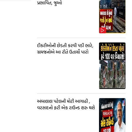
પ્રભાવિત, જુઓ
દીકરીઓની છેડતી કરવી પડી ભારે,
ગ્રામજનોએ આ રીતે ઉતાર્યો પારો
અંબાલાલ પટેલની મોટી આગાહી ,
વરસાદનો ફરી એક રાઉન્ડ શરુ થશે