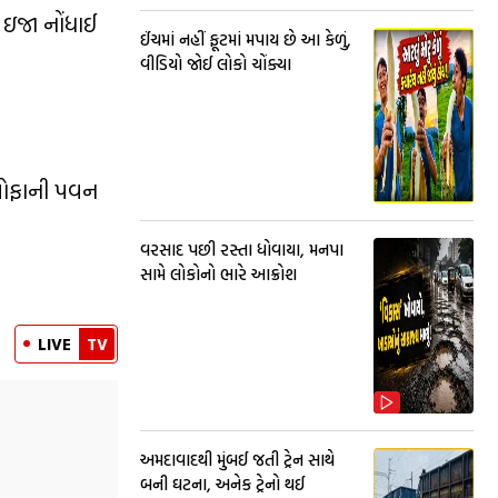
 ઇજા નોંધાઈ
ઈંચમાં નહીં ફૂટમાં મપાય છે આ કેળું,
વીડિયો જોઈ લોકો ચોંક્યા
 તોફાની પવન
વરસાદ પછી રસ્તા ધોવાયા, મનપા
સામે લોકોનો ભારે આક્રોશ
LIVE
TV
અમદાવાદથી મુંબઈ જતી ટ્રેન સાથે
બની ઘટના, અનેક ટ્રેનો થઈ