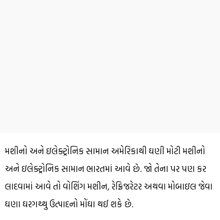
મશીનો અને ઇલેક્ટ્રોનિક સામાન અમેરિકાથી ઘણી મોટી મશીનો
અને ઇલેક્ટ્રોનિક સામાન ભારતમાં આવે છે. જો તેના પર પણ કર
લાદવામાં આવે તો વોશિંગ મશીન, રેફ્રિજરેટર અથવા મોબાઇલ જેવા
ઘણા ઘરગથ્થુ ઉત્પાદનો મોંઘા થઈ શકે છે.