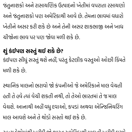
જંતુનાશકો અને રાસાયણિક ઉત્પાદનો ખેતીમાં વપરાતા રસાયણો
અને જંતુનાશકો પણ અમેરિકાથી આવે છે. તેમના ભાવમાં વધારો
ખેતીને અસર કરી શકે છે અને તેની અસર શાકભાજી અને ખાદ્ય
ચીજોના ભાવ પર પણ જોવા મળી શકે છે.
શું કંઈપણ સસ્તું થઈ શકે છે?
કંઈપણ સીધું સસ્તું થશે નહીં, પરંતુ કેટલીક વસ્તુઓ ઓછી કિંમતે
મળી શકે છે.
સ્થાનિક માલનો ભરાવો જો કંપનીઓ જે અમેરિકાને માલ વેચતી
હતી તે હવે ત્યાં વેચી શકતી નથી, તો તેઓ ભારતમાં તે જ માલ
વેચશે. આનાથી અહીં વધુ દવાઓ, કપડાં અથવા એન્જિનિયરિંગ
માલ આવશે અને તે થોડો સસ્તો થઈ શકે છે.