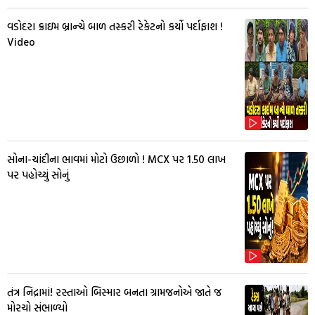
વડોદરા ક્રાઇમ બ્રાન્ચે બાળ તસ્કરી રેકેટનો કર્યો પર્દાફાશ !
Video
સોના-ચાંદીના ભાવમાં મોટો ઉછાળો ! MCX પર ₹1.50 લાખ
પર પહોચ્યું સોનું
તંત્ર નિદ્રામાં! રસ્તાઓ બિસ્માર બનતા ગ્રામજનોએ જાતે જ
મોરચો સંભાળ્યો