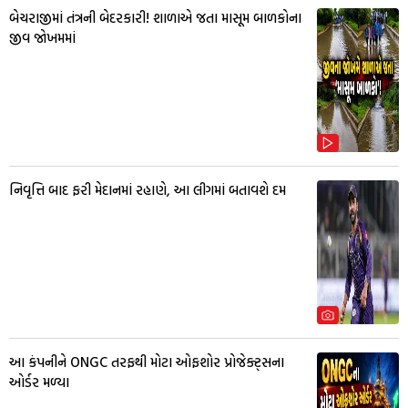
બેચરાજીમાં તંત્રની બેદરકારી! શાળાએ જતા માસૂમ બાળકોના
જીવ જોખમમાં
નિવૃત્તિ બાદ ફરી મેદાનમાં રહાણે, આ લીગમાં બતાવશે દમ
આ કંપનીને ONGC તરફથી મોટા ઓફશોર પ્રોજેક્ટ્સના
ઓર્ડર મળ્યા