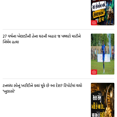
27 વર્ષના ખેલાડીની તેના ઘરની બહાર જ પથ્થરો મારીને
નિર્મમ હત્યા
ટનબંધ સોનું ખરીદીને ક્યાં મૂકે છે આ દેશ? રિપોર્ટમાં થયો
'ખુલાસો'