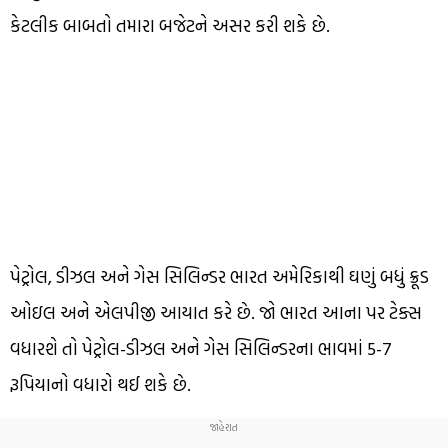
કેટલીક બાબતો તમારા બજેટને અસર કરી શકે છે.
પેટ્રોલ, ડીઝલ અને ગેસ સિલિન્ડર ભારત અમેરિકાથી ઘણું બધું ક્રૂડ
ઓઇલ અને એલપીજી આયાત કરે છે. જો ભારત આના પર ટેક્સ
વધારશે તો પેટ્રોલ-ડીઝલ અને ગેસ સિલિન્ડરના ભાવમાં 5-7
રૂપિયાનો વધારો થઈ શકે છે.