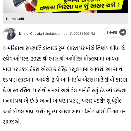
Trump tariff
SHARE
Dhinal Chavda
|
Updated on:
Jul 31, 2025 | 1:09 PM
અમેરિકાના રાષ્ટ્રપતિ ડોનાલ્ડ ટ્રમ્પે ભારત પર મોટો નિર્ણય લીધો છે.
હવે 1 ઓગસ્ટ, 2025 થી ભારતથી અમેરિકા મોકલવામાં આવતા
માલ પર 25% ટેક્સ એટલે કે ટેરિફ વસૂલવામાં આવશે. આ સાથે
દંડ પણ લાદવામાં આવશે. ટ્રમ્પે આ નિર્ણય એટલા માટે લીધો કારણ
કે ભારત રશિયા પાસેથી શસ્ત્રો અને તેલ ખરીદી રહ્યું છે. હવે દરેકના
મનમાં પ્રશ્ન એ છે કે આની આપણા પર શું અસર પડશે? શું પેટ્રોલ
અને ડીઝલ મોંઘા થશે? શું દવાઓના ભાવ વધશે? ચાલો વિગતવાર
સમજીએ.