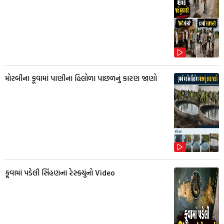
મોરબીના કૂવામાં પાણીના હિલોળા પાછળનું કારણ જાણો
કૂવામાં પડેલી સિંહણના રેસ્ક્યુંનો Video