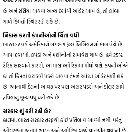
અન્ય દેશોમાંથી ખરીદી જો ભારત અમેરિકાથી માલની ખરીદી ઘટાડે
છે અને રશિયા અથવા અન્ય દેશોથી ઓર્ડર આપે છે, તો લાંબા
ગાળે કિંમતો સ્થિર રહી શકે છે.
નિકાસ કરતી કંપનીઓની ચિંતા વધી
ભારત દર વર્ષે અમેરિકાને લગભગ $83 બિલિયનનો માલ વેચે છે.
આમાં દવાઓ, કપડાં અને મશીનોનો સમાવેશ થાય છે. હવે 25%
ટેરિફ લાદવાને કારણે, આ માલ અમેરિકામાં મોંઘો થશે. કંપનીઓએ
કાં તો કિંમતો ઘટાડવી પડશે અથવા તેમને ઓછા ઓર્ડર મળી શકે
છે. આનાથી દેશની આવક પર પણ અસર પડશે અને ડોલર સામે
રૂપિયાનું મૂલ્ય વધુ ઘટી શકે છે.
સરકાર શું કરી રહી છે?
હાલમાં, ભારત સરકાર તરફથી કોઈ પ્રતિભાવ આવ્યો નથી. પરંતુ
ઓગસ્ટના અંતમાં ભારત અને અમેરિકા વચ્ચે વાતચીત થવાની છે.