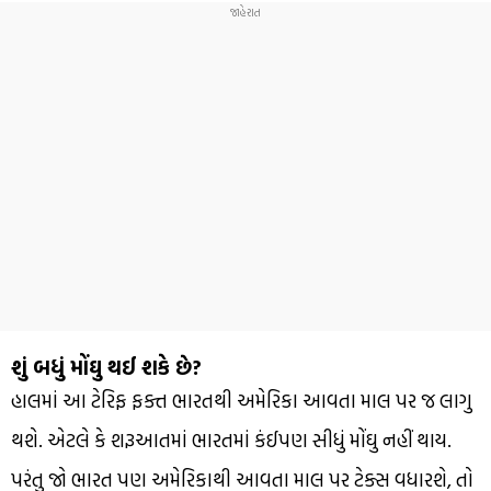
શું બધું મોંઘુ થઈ શકે છે?
હાલમાં આ ટેરિફ ફક્ત ભારતથી અમેરિકા આવતા માલ પર જ લાગુ
થશે. એટલે કે શરૂઆતમાં ભારતમાં કંઈપણ સીધું મોંઘુ નહીં થાય.
પરંતુ જો ભારત પણ અમેરિકાથી આવતા માલ પર ટેક્સ વધારશે, તો