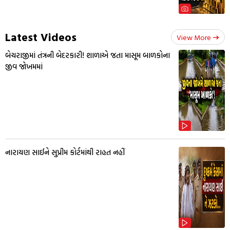
Latest Videos
View More
બેચરાજીમાં તંત્રની બેદરકારી! શાળાએ જતા માસૂમ બાળકોના
જીવ જોખમમાં
નારાયણ સાઈને સુપ્રીમ કોર્ટમાંથી રાહત નહીં