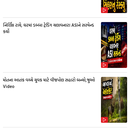
નિર્લિપ્ત રાયે, ઘરમાં ડબ્બા ટ્રેડિંગ ચલાવનારા ASIને સસ્પેન્ડ
કર્યો
મોતના આતંક વચ્ચે યુવક માટે વીજપોલ સહારો બન્યો,જુઓ
Video