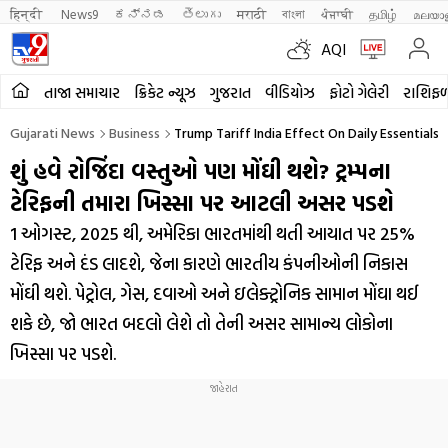
हिन्दी 
News9
ಕನ್ನಡ
తెలుగు
मराठी
বাংলা
ਪੰਜਾਬੀ
தமிழ்
മലയാ
AQI
તાજા સમાચાર
ક્રિકેટ ન્યૂઝ
ગુજરાત
વીડિયોઝ
ફોટો ગેલેરી
રાશિફ
Gujarati News
Business
Trump Tariff India Effect On Daily Essentials
શું હવે રોજિંદા વસ્તુઓ પણ મોંઘી થશે? ટ્રમ્પના
ટેરિફની તમારા ખિસ્સા પર આટલી અસર પડશે
1 ઓગસ્ટ, 2025 થી, અમેરિકા ભારતમાંથી થતી આયાત પર 25%
ટેરિફ અને દંડ લાદશે, જેના કારણે ભારતીય કંપનીઓની નિકાસ
મોંઘી થશે. પેટ્રોલ, ગેસ, દવાઓ અને ઇલેક્ટ્રોનિક સામાન મોંઘા થઈ
શકે છે, જો ભારત બદલો લેશે તો તેની અસર સામાન્ય લોકોના
ખિસ્સા પર પડશે.