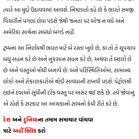
ત્યારે આ મુદ્દો ઉઠાવવામાં આવશે. નિષ્ણાતો કહે છે કે ભારતે સમજી
વિચારીને પગલાં લેવા પડશે જેથી જનતા પર બોજ ન વધે અને
અમેરિકા સાથેના સંબંધો બગડે નહીં.
ટ્રમ્પના આ નિર્ણયથી ભારત માટે બે રસ્તા ખુલે છે, કાં તો તે ચૂપચાપ
બધું સહન કરે છે અને નુકસાન સહન કરે છે, અથવા તે બદલો લે
છે અને વસ્તુઓ મોંઘી બનાવે છે. બંને પરિસ્થિતિઓમાં, સામાન્ય
લોકો અને રોકાણકારોએ થોડી સાવધાની રાખવી પડશે. પેટ્રોલથી
લઈને દવાઓ સુધીની દરેક વસ્તુ પર અસર થઈ શકે છે. હવે જોવાનું
એ રહેશે કે સરકાર આ આંચકાનો સામનો કેવી રીતે કરે છે.
દેશ
અને
દુનિયા
ના તમામ સમાચાર વાંચવા
માટે
અહીં
ક્લિક
કરો