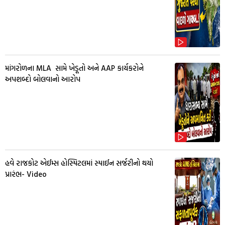
માંગરોળના MLA સામે ખેડૂતો અને AAP કાર્યકરોને
અપશબ્દો બોલવાનો આરોપ
હવે રાજકોટ એઈમ્સ હોસ્પિટલમાં સ્પાઈન સર્જરીનો થયો
પ્રારંભ- Video