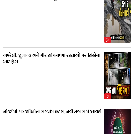
અમરેલી, જૂનાગઢ અને ગીર સોમનાથમાં રસ્તાઓ પર સિંહોના
આંટાફેરા
નોકરીમાં સહકર્મીઓનો સહયોગ મળશે, નવી તકો સામે આવશે