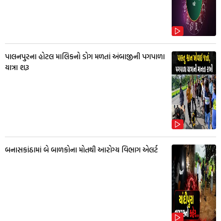
પાલનપુરના હોટલ માલિકનો ડોગ મળતાં અંબાજીની પગપાળા
યાત્રા શરૂ
બનાસકાંઠામાં બે બાળકોના મોતથી આરોગ્ય વિભાગ એલર્ટ