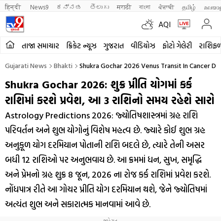
हिन्दी 
News9
ಕನ್ನಡ
తెలుగు
मराठी
বাংলা
ਪੰਜਾਬੀ
தமிழ்
മലയാ
AQI
તાજા સમાચાર
ક્રિકેટ ન્યૂઝ
ગુજરાત
વીડિયોઝ
ફોટો ગેલેરી
રાશિફ
Gujarati News
Bhakti
Shukra Gochar 2026 Venus Transit In Cancer Dur
Shukra Gochar 2026: શુક્ર પ્રીતિ યોગમાં કર્ક
રાશિમાં કરશે પ્રવેશ, આ 3 રાશિનો સમય રહેશે સારો
Astrology Predictions 2026: જ્યોતિષશાસ્ત્રમાં ગ્રહ રાશિ
પરિવર્તન અને શુભ યોગોનું વિશેષ મહત્વ છે. જ્યારે કોઈ શુભ ગ્રહ
અનુકૂળ યોગ દરમિયાન પોતાની રાશિ બદલે છે, ત્યારે તેની અસર
બધી 12 રાશિઓ પર અનુભવાય છે. આ ક્રમમાં ધન, સુખ, સમૃદ્ધિ
અને પ્રેમનો ગ્રહ શુક્ર 8 જૂન, 2026 ના રોજ કર્ક રાશિમાં પ્રવેશ કરશે.
નોંધપાત્ર રીતે આ ગોચર પ્રીતિ યોગ દરમિયાન થશે, જેને જ્યોતિષમાં
અત્યંત શુભ અને સકારાત્મક માનવામાં આવે છે.