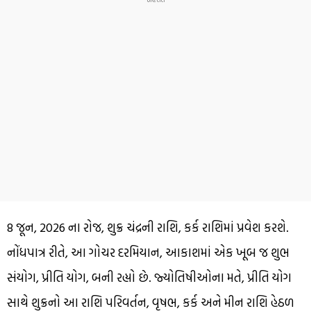
8 જૂન, 2026 ના રોજ, શુક્ર ચંદ્રની રાશિ, કર્ક રાશિમાં પ્રવેશ કરશે.
નોંધપાત્ર રીતે, આ ગોચર દરમિયાન, આકાશમાં એક ખૂબ જ શુભ
સંયોગ, પ્રીતિ યોગ, બની રહ્યો છે. જ્યોતિષીઓના મતે, પ્રીતિ યોગ
સાથે શુક્રનો આ રાશિ પરિવર્તન, વૃષભ, કર્ક અને મીન રાશિ હેઠળ