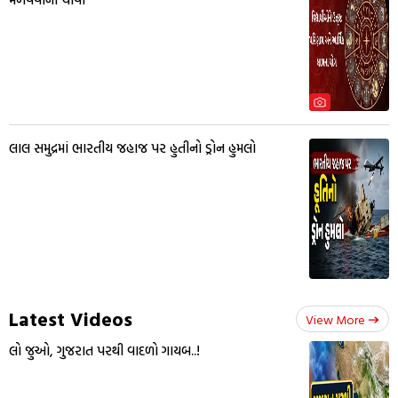
લાલ સમુદ્રમાં ભારતીય જહાજ પર હુતીનો ડ્રોન હુમલો
Latest Videos
View More
લો જુઓ, ગુજરાત પરથી વાદળો ગાયબ..!