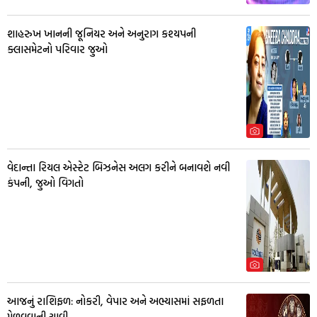
શાહરુખ ખાનની જૂનિયર અને અનુરાગ કશ્યપની
ક્લાસમેટનો પરિવાર જુઓ
વેદાન્તા રિયલ એસ્ટેટ બિઝનેસ અલગ કરીને બનાવશે નવી
કંપની, જુઓ વિગતો
આજનું રાશિફળ: નોકરી, વેપાર અને અભ્યાસમાં સફળતા
મેળવવાની ચાવી