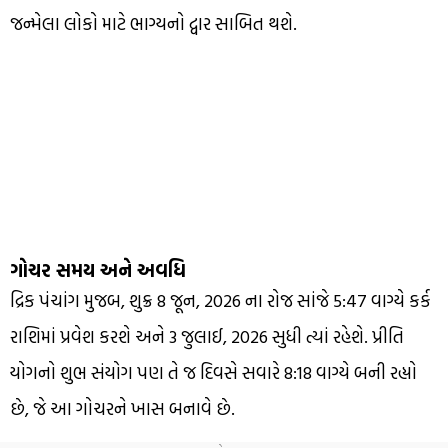
જન્મેલા લોકો માટે ભાગ્યનો દ્વાર સાબિત થશે.
ગોચર સમય અને અવધિ
દ્રિક પંચાંગ મુજબ, શુક્ર 8 જૂન, 2026 ના રોજ સાંજે 5:47 વાગ્યે કર્ક
રાશિમાં પ્રવેશ કરશે અને 3 જુલાઈ, 2026 સુધી ત્યાં રહેશે. પ્રીતિ
યોગનો શુભ સંયોગ પણ તે જ દિવસે સવારે 8:18 વાગ્યે બની રહ્યો
છે, જે આ ગોચરને ખાસ બનાવે છે.