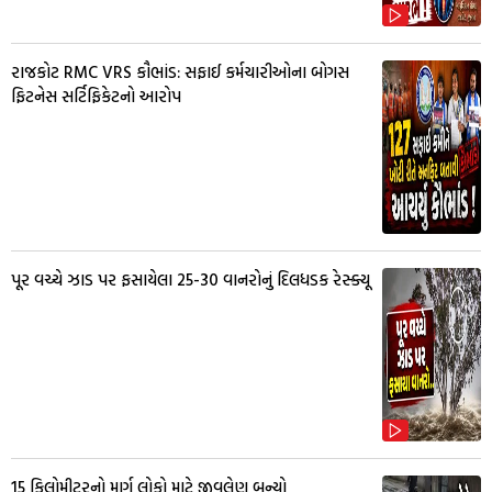
રાજકોટ RMC VRS કૌભાંડ: સફાઈ કર્મચારીઓના બોગસ
ફિટનેસ સર્ટિફિકેટનો આરોપ
પૂર વચ્ચે ઝાડ પર ફસાયેલા 25-30 વાનરોનું દિલધડક રેસ્ક્યૂ
15 કિલોમીટરનો માર્ગ લોકો માટે જીવલેણ બન્યો