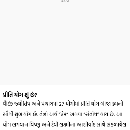
પ્રીતિ યોગ શું છે?
વૈદિક જ્યોતિષ અને પંચાંગમાં 27 યોગોમાં પ્રીતિ યોગ બીજા ક્રમનો
સૌથી શુભ યોગ છે. તેનો અર્થ “પ્રેમ” અથવા “સંતોષ” થાય છે. આ
યોગ ભગવાન વિષ્ણુ અને દેવી લક્ષ્મીના આશીર્વાદ સાથે સંકળાયેલ