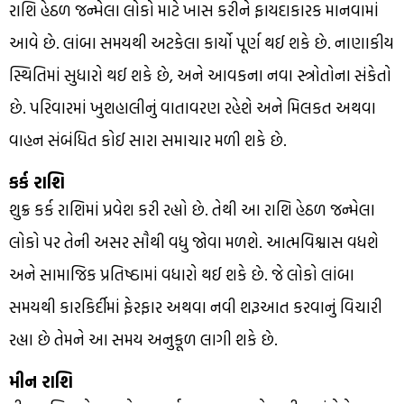
રાશિ હેઠળ જન્મેલા લોકો માટે ખાસ કરીને ફાયદાકારક માનવામાં
આવે છે. લાંબા સમયથી અટકેલા કાર્યો પૂર્ણ થઈ શકે છે. નાણાકીય
સ્થિતિમાં સુધારો થઈ શકે છે, અને આવકના નવા સ્ત્રોતોના સંકેતો
છે. પરિવારમાં ખુશહાલીનું વાતાવરણ રહેશે અને મિલકત અથવા
વાહન સંબંધિત કોઈ સારા સમાચાર મળી શકે છે.
કર્ક રાશિ
શુક્ર કર્ક રાશિમાં પ્રવેશ કરી રહ્યો છે. તેથી આ રાશિ હેઠળ જન્મેલા
લોકો પર તેની અસર સૌથી વધુ જોવા મળશે. આત્મવિશ્વાસ વધશે
અને સામાજિક પ્રતિષ્ઠામાં વધારો થઈ શકે છે. જે લોકો લાંબા
સમયથી કારકિર્દીમાં ફેરફાર અથવા નવી શરૂઆત કરવાનું વિચારી
રહ્યા છે તેમને આ સમય અનુકૂળ લાગી શકે છે.
મીન રાશિ