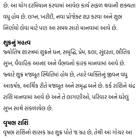
છે. આ યોગ દરમિયાન કરવામાં આવેલ કાર્ય સફળ થવાની શક્યતા
વધુ હોય છે. લગ્ન, ખરીદી, નવા પ્રોજેક્ટ શરૂ કરવા અને શુભ
નિર્ણયો લેવા માટે પણ આ સમય સારો માનવામાં આવે છે.
શુક્રનું મહત્વ
જ્યોતિષ શાસ્ત્રમાં શુક્રને ધન, સમૃદ્ધિ, પ્રેમ, કલા, સુંદરતા, ભૌતિક
સુખ, વૈવાહિક આનંદ અને વૈભવનો કારક માનવામાં આવે છે.
જ્યારે શુક્ર મજબૂત સ્થિતિમાં હોય છે, ત્યારે વ્યક્તિનું જીવન વધુ
આકર્ષક, આર્થિક રીતે મજબૂત અને સમૃદ્ધ બને છે. કર્ક રાશિને ચંદ્ર
રાશિ માનવામાં આવે છે અને તે લાગણીઓ, પરિવાર અને ઘરેલું
સુખ સાથે સંકળાયેલ છે.
વૃષભ રાશિ
વૃષભ રાશિનો શાસક ગ્રહ શુક્ર પોતે જ ગ્રહ છે, તેથી આ ગોચર આ