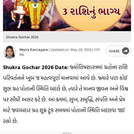
Shukra Gochar 2026
Meera Kansagara
|
Updated on:
May 28, 2026 | 1:01
SHARE
PM
Shukra Gochar 2026 Date:
જ્યોતિષશાસ્ત્રમાં ગ્રહોના રાશિ
પરિવર્તનને ખૂબ જ મહત્વપૂર્ણ માનવામાં આવે છે. જ્યારે પણ કોઈ
શુભ ગ્રહ પોતાની સ્થિતિ બદલે છે, ત્યારે તે માનવ જીવન અને વિશ્વ
પર સીધી અસર કરે છે. આ ક્રમમાં, સુખ, સમૃદ્ધિ, સંપત્તિ અને પ્રેમ
માટે જવાબદાર ગ્રહ શુક્ર ટૂંક સમયમાં પોતાની સ્થિતિ બદલવા જઈ
રહ્યો છે.