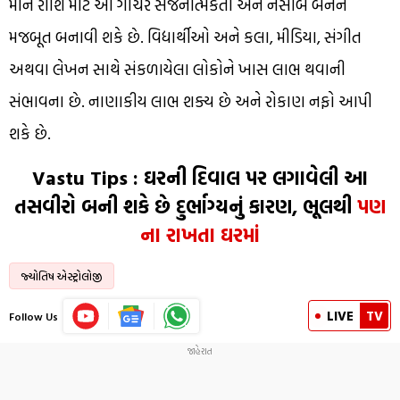
મીન રાશિ માટે આ ગોચર સર્જનાત્મકતા અને નસીબ બંનેને
મજબૂત બનાવી શકે છે. વિદ્યાર્થીઓ અને કલા, મીડિયા, સંગીત
અથવા લેખન સાથે સંકળાયેલા લોકોને ખાસ લાભ થવાની
સંભાવના છે. નાણાકીય લાભ શક્ય છે અને રોકાણ નફો આપી
શકે છે.
Vastu Tips : ઘરની દિવાલ પર લગાવેલી આ
તસવીરો બની શકે છે દુર્ભાગ્યનું કારણ, ભૂલથી
પણ
ના રાખતા ઘરમાં
જ્યોતિષ એસ્ટ્રોલોજી
LIVE
TV
Follow Us