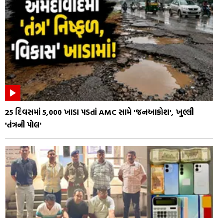
25 દિવસમાં 5,000 ખાડા પડતાં AMC સામે 'જનઆક્રોશ', ખુલ્લી
'તંત્રની પોલ'