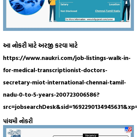
આ નોકરી માટે અરજી કરવા માટે
https://www.naukri.com/job-listings-walk-in-
for-medical-transcriptionist-doctors-
secretary-miot-international-chennai-tamil-
nadu-0-to-5-years-200723006586?
src=jobsearchDesk&sid=1692290134945631&x
પાંચમી નોકરી