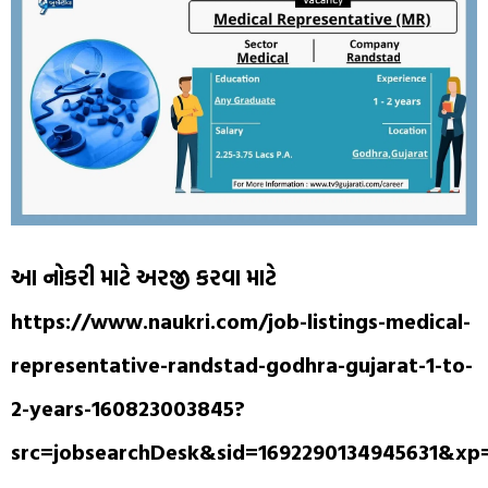
આ નોકરી માટે અરજી કરવા માટે
https://www.naukri.com/job-listings-medical-
representative-randstad-godhra-gujarat-1-to-
2-years-160823003845?
src=jobsearchDesk&sid=1692290134945631&x