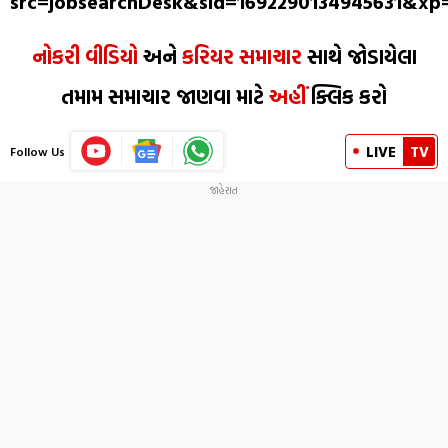
src=jobsearchDesk&sid=1692290134945631&x
નોકરી વીડિયો
અને
કરિયર સમાચાર
સાથે જોડાયેલા
તમામ સમાચાર જાણવા માટે
અહીં
ક્લિક કરો
LIVE
TV
Follow Us