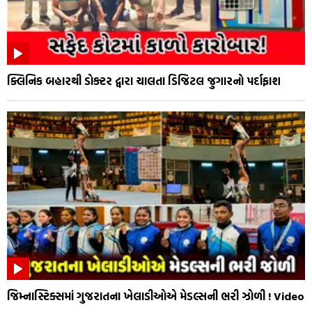
ક્લિનિક બહારથી ડોક્ટર દ્વારા ચાલતા ડિજિટલ જુગારનો પર્દાફાશ
જિમ્નાસ્ટિક્સમાં ગુજરાતના ખેલાડીઓએ મેડલ્સની ભરી ઝોળી ! Video