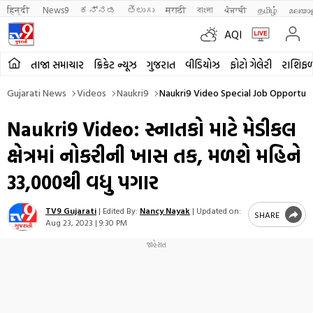
हिन्दी 
News9
ಕನ್ನಡ
తెలుగు
मराठी
বাংলা
ਪੰਜਾਬੀ
தமிழ்
മലയാ
AQI
તાજા સમાચાર
ક્રિકેટ ન્યૂઝ
ગુજરાત
વીડિયોઝ
ફોટો ગેલેરી
રાશિફ
Gujarati News
Videos
Naukri9
Naukri9 Video Special Job Opportuni
Naukri9 Video: સ્નાતકો માટે મેડીકલ
ક્ષેત્રમાં નોકરીની ખાસ તક, મળશે મહિને
33,000થી વધુ પગાર
TV9 Gujarati
|
Edited By:
Nancy Nayak
|
Updated on:
SHARE
Aug 23, 2023 | 9:30 PM