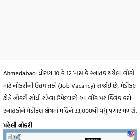
Ahmedabad: ધોરણ 10 કે 12 પાસ કે સ્નાતક થયેલા લોકો
માટે નોકરીની ઉતમ તકો (Job Vacancy) સર્જાઈ છે, મેડીકલ
ક્ષેત્રે નોકરી શોધી રહેલા ઉમેદવારો આ લીંક પર ક્લિક કરો.
સ્નાતકોને મેડીકલ ક્ષેત્રમાં મહિને 33,000થી વધુ પગાર મળશે.
પહેલી નોકરી