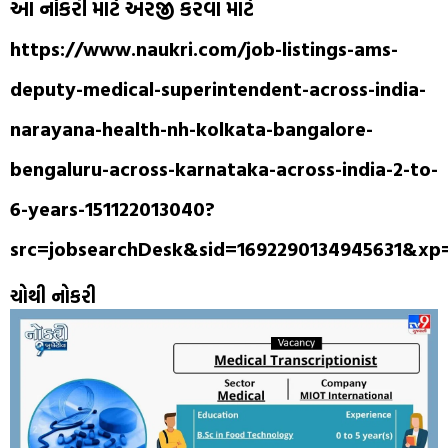
આ નોકરી માટે અરજી કરવા માટે
https://www.naukri.com/job-listings-ams-
deputy-medical-superintendent-across-india-
narayana-health-nh-kolkata-bangalore-
bengaluru-across-karnataka-across-india-2-to-
6-years-151122013040?
src=jobsearchDesk&sid=1692290134945631&x
ચોથી નોકરી