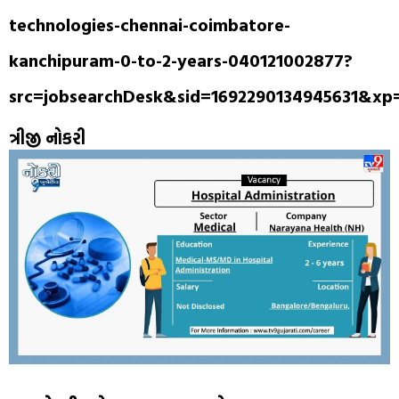
technologies-chennai-coimbatore-
kanchipuram-0-to-2-years-040121002877?
src=jobsearchDesk&sid=1692290134945631&x
ત્રીજી નોકરી