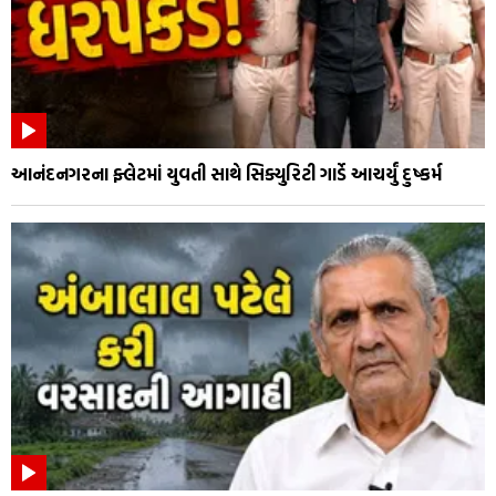
આનંદનગરના ફ્લેટમાં યુવતી સાથે સિક્યુરિટી ગાર્ડે આચર્યું દુષ્કર્મ