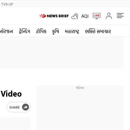
TV9-UP
AQI
નોરંજન
ટ્રેન્ડિંગ
ટોપિક
કૃષિ
મહારાષ્ટ્ર
ભક્તિ સમાચાર
- Video
SHARE