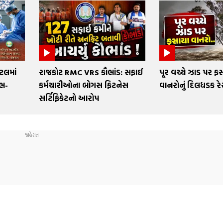
ટલમાં
રાજકોટ RMC VRS કૌભાંડ: સફાઈ
પૂર વચ્ચે ઝાડ પર ફ
ંભ-
કર્મચારીઓના બોગસ ફિટનેસ
વાનરોનું દિલધડક રેસ્
સર્ટિફિકેટનો આરોપ