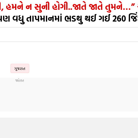
હમને ન સુની હોગી..જાતે જાતે તુમને…” 
 પણ વધુ તાપમાનમાં ભડથુ થઈ ગઈ 260 જિ
ગુજરાત