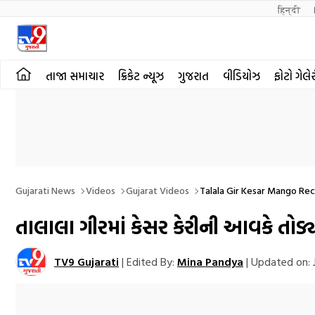
हिन्दी 
તાજા સમાચાર
ક્રિકેટ ન્યૂઝ
ગુજરાત
વીડિયોઝ
ફોટો ગેલે
Gujarati News
Videos
Gujarat Videos
Talala Gir Kesar Mango Rec
તાલાલા ગીરમાં કેસર કેરીની આવકે તોડ્ય
TV9 Gujarati
|
Edited By:
Mina Pandya
|
Updated on:
J