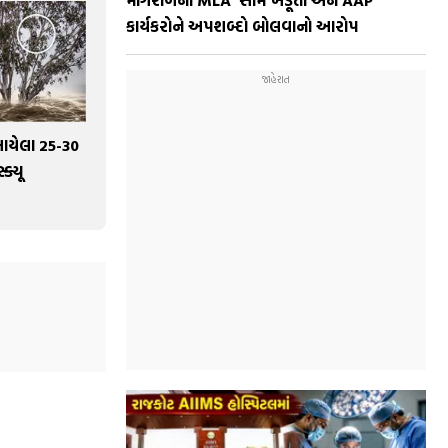
કાર્યકરોને અપશબ્દો બોલવાનો આરોપ
સાયેલા 25-30
ક્યૂ