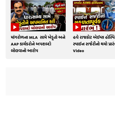
માંગરોળના MLA સામે ખેડૂતો અને
હવે રાજકોટ એઈમ્સ હોસ્પિ
AAP કાર્યકરોને અપશબ્દો
સ્પાઈન સર્જરીનો થયો પ્રાર
બોલવાનો આરોપ
Video