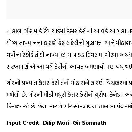
તાલાલા ગીર માર્કેટિંગ યાર્ડમાં કેસર કેરીની આવકે આગલા તમા
યોગ્ય તાપમાનના કારણે કેસર કેરીની ગુણવત્તા અને મીઠાશ
વર્ષોના રેકોર્ડ તોડી નાખ્યા છે. માત્ર 55 દિવસમાં ગીરમાં અધધ
સરખામણીએ આ વર્ષે કેરીની આવક બમણાથી પણ વધુ થઈ છે. જ
ગીરની પ્રખ્યાત કેસર કેરી તેની મીઠાશને કારણે વિશ્વભરમાં
મળેલો છે. ગીરની મીઠી મધુરી કેસર કેરીની યુરોપ, કેનેડા, અ
ડિમાન્ડ રહે છે. જેના કારણે ગીર સોમનાથના તાલાલા પંથક
Input Credit- Dilip Mori- Gir Somnath