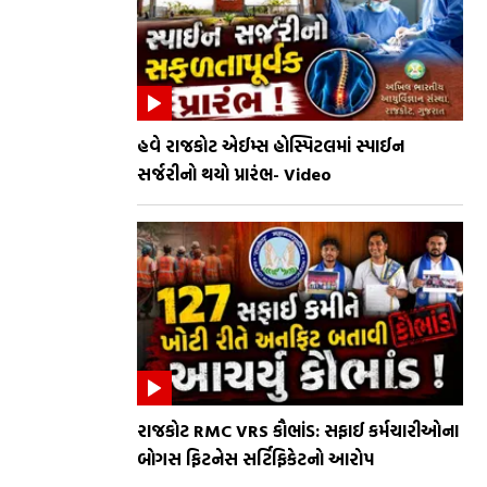
હવે રાજકોટ એઈમ્સ હોસ્પિટલમાં સ્પાઈન
સર્જરીનો થયો પ્રારંભ- Video
રાજકોટ RMC VRS કૌભાંડ: સફાઈ કર્મચારીઓના
બોગસ ફિટનેસ સર્ટિફિકેટનો આરોપ