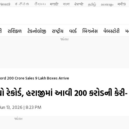
News9
ಕನ್ನಡ
తెలుగు
मराठी
বাংলা
ਪੰਜਾਬੀ
தமிழ்
മലയാളം
मनी9
રી
રાશિફળ
ટેકનોલોજી
રાષ્ટ્રીય
વર્લ્ડ
બિઝનેસ
વેબસ્ટોરી
મ
ord 200 Crore Sales 9 Lakh Boxes Arrive
ો રેકોર્ડ, હરાજીમાં આવી 200 કરોડની કેરી
un 13, 2026 | 8:23 PM