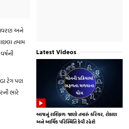
વાતાવરણ અને
 પાછલા તમામ
Latest Videos
 વર્ષની
ે GI ટેગ પણ
સરની ભારે
આજનું રાશિફળ: જાણો તમારું કરિયર, રોકાણ
અને આર્થિક પરિસ્થિતિ કેવી રહેશે