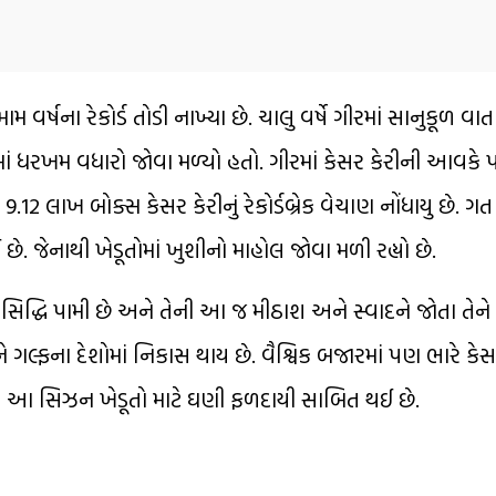
મ વર્ષના રેકોર્ડ તોડી નાખ્યા છે. ચાલુ વર્ષે ગીરમાં સાનુકૂળ 
માં ધરખમ વધારો જોવા મળ્યો હતો. ગીરમાં કેસર કેરીની આવકે
 9.12 લાખ બોક્સ કેસર કેરીનું રેકોર્ડબ્રેક વેચાણ નોંધાયુ છે. ગત
ેનાથી ખેડૂતોમાં ખુશીનો માહોલ જોવા મળી રહ્યો છે.
 પ્રસિદ્ધિ પામી છે અને તેની આ જ મીઠાશ અને સ્વાદને જોતા તેન
ને ગલ્ફના દેશોમાં નિકાસ થાય છે. વૈશ્વિક બજારમાં પણ ભારે કે
માં આ સિઝન ખેડૂતો માટે ઘણી ફળદાયી સાબિત થઈ છે.