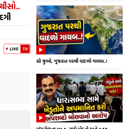
ચીસો..
ંદગી
LIVE
TV
લો જુઓ, ગુજરાત પરથી વાદળો ગાયબ..!
માંગરોળના MLA સામે ખેડૂતો અને AAP