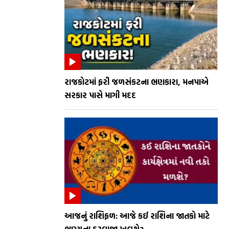
રાજકોટમાં ફરી જળસંકટના ભણકારા, મનપાએ
સરકાર પાસે માગી મદદ
આજનું રાશિફળ: આજે કઈ રાશિના જાતકો માટે