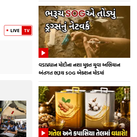
LIVE
TV
વડાપ્રધાન મોદીના નશા મુક્ત યુવા અભિયાન
અંતગત ભરૂચ SOG એક્શન મોડમાં