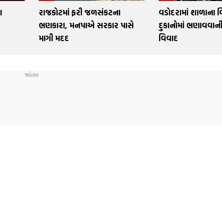
ા
રાજકોટમાં ફરી જળસંકટના
વડોદરામાં શાળાના વિ
ભણકારા, મનપાએ સરકાર પાસે
દુકાનોમાં ભણાવવાન
માગી મદદ
વિવાદ