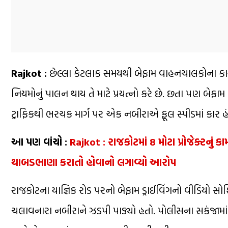
Rajkot :
છેલ્લા કેટલાક સમયથી બેફામ વાહનચાલકોના કાર
નિયમોનું પાલન થાય તે માટે પ્રયત્નો કરે છે. છતા પણ બેફા
ટ્રાફિકથી ભરચક માર્ગ પર એક નબીરાએ ફૂલ સ્પીડમાં કાર 
આ પણ વાંચો :
Rajkot : રાજકોટમાં 8 મોટા પ્રોજેક્ટનું કા
થાબડભાણા કરાતો હોવાનો લગાવ્યો આરોપ
રાજકોટના યાજ્ઞિક રોડ પરનો બેફામ ડ્રાઈવિંગનો વીડિયો 
ચલાવનારા નબીરાને ઝડપી પાડ્યો હતો. પોલીસના સકંજામાં