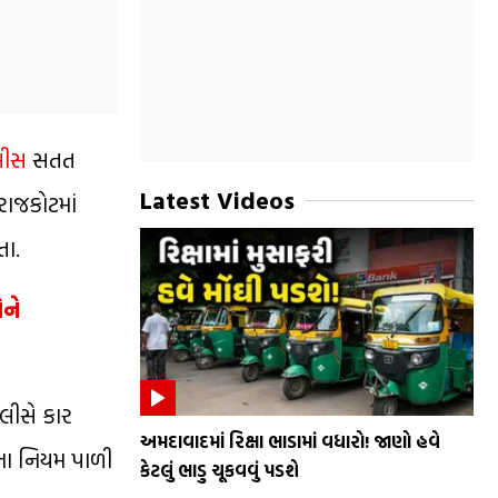
લીસ
સતત
Latest Videos
રાજકોટમાં
તા.
ોને
લીસે કાર
અમદાવાદમાં રિક્ષા ભાડામાં વધારો! જાણો હવે
કના નિયમ પાળી
કેટલું ભાડુ ચૂકવવું પડશે