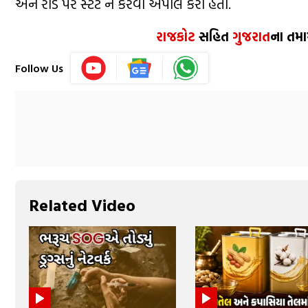
અને રોડ પર સ્ટંટ ન કરવા અપીલ કરી હતી.
રાજકોટ
સહિત
ગુજરાત
ના તમા
Follow Us
Related Video