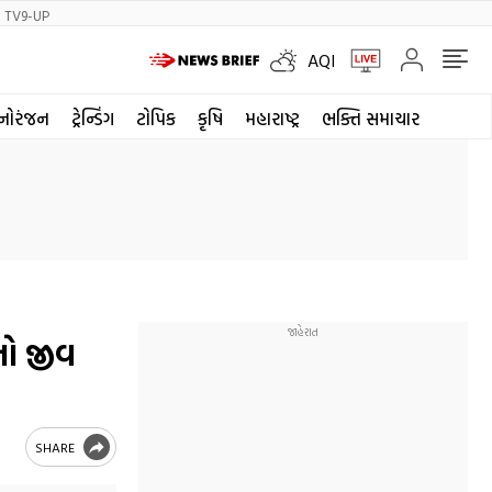
TV9-UP
AQI
નોરંજન
ટ્રેન્ડિંગ
ટોપિક
કૃષિ
મહારાષ્ટ્ર
ભક્તિ સમાચાર
નો જીવ
SHARE