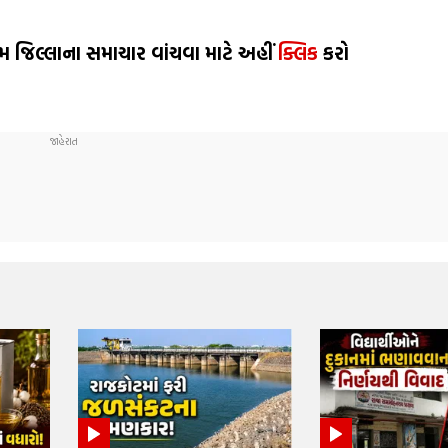
મ જિલ્લાના સમાચાર વાંચવા માટે અહીં
ક્લિક
કરો