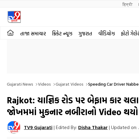
हिन्दी 
તાજા સમાચાર
ક્રિકેટ ન્યૂઝ
ગુજરાત
વીડિયોઝ
ફોટો ગેલે
Gujarati News
Videos
Gujarat Videos
Speeding Car Driver Nabbe
Rajkot: યાજ્ઞિક રોડ પર બેફામ કાર 
જોખમમાં મુકનાર નબીરાનો Video થય
TV9 Gujarati
|
Edited By:
Disha Thakar
|
Updated on: