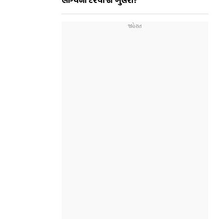
ભાગ્યના દરવાજા ખુલશે?