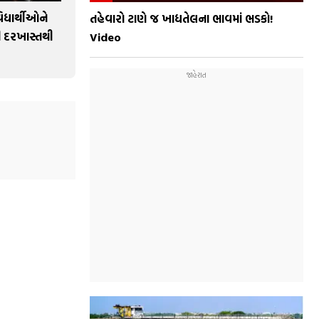
દ્યાર્થીઓને
તહેવારો ટાણે જ ખાદ્યતેલના ભાવમાં ભડકો!
ી દરખાસ્તથી
Video