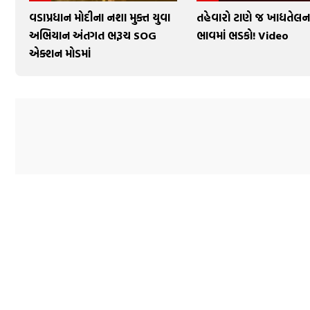
વડાપ્રધાન મોદીના નશા મુક્ત યુવા
તહેવારો ટાણે જ ખાદ્યતેલન
અભિયાન અંતગત ભરૂચ SOG
ભાવમાં ભડકો! Video
એક્શન મોડમાં