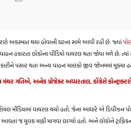
ણે અકસ્માત થયા હોવાની ઘટના સામે આવી રહી છે. જ્યાં
પો
મ વાહન હંકારતા લોકોના વીડિયો વાયરલ થતા જોવા મળે છે. ત્યાં 
હંકારીને પસાર થતા અન્ય વાહન ચાલકો જીવ જોખમમાં મૂક્યા હ
મ મંથર ગતિએ, અનેક પ્રોજેક્ટ અધ્ધરતાલ, કોંગ્રેસે કોન્ટ્રાક્ટર
સોશિયલ મીડિયામાં વાયરલ થયો હતો. જેના આધારે એ ડિવીઝન પો
 આવતા જ યુવક માફી માગવા લાગ્યો હતો. અને લોકોને ટ્રાફિ