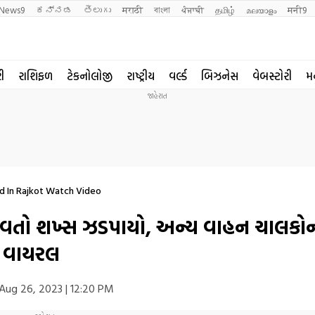
News9
ಕನ್ನಡ
తెలుగు
मराठी
বাংলা
ਪੰਜਾਬੀ
தமிழ்
മലയാളം
मनी9
રી
રાશિફળ
ટેકનોલોજી
રાષ્ટ્રીય
વર્લ્ડ
બિઝનેસ
વેબસ્ટોરી
મ
d In Rajkot Watch Video
ચલાવતો શખ્સ ઝડપાયો, અન્ય વાહન ચાલકો
ો વાયરલ
Aug 26, 2023 | 12:20 PM