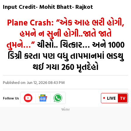
Input Credit- Mohit Bhatt- Rajkot
Plane Crash: “એક આહ ભરી હોગી,
હમને ન સુની હોગી..જાતે જાતે
તુમને…”
ચીસો.. ચિત્કાર… અને 1000
ડિગ્રી કરતા પણ વધુ તાપમાનમાં ભડથુ
થઈ ગયા 260 મૃતદેહો
Published on: Jun 12, 2026 08:43 PM
LIVE
TV
Follow Us