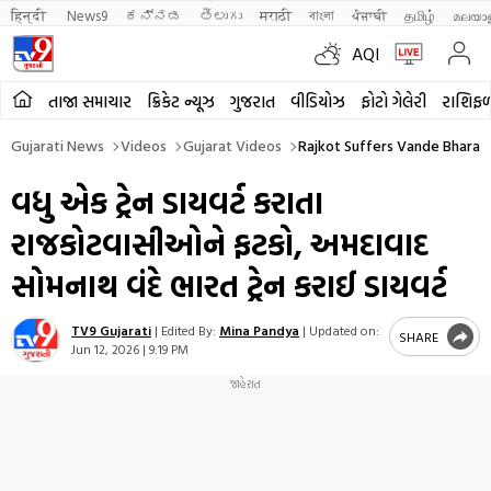
हिन्दी 
News9
ಕನ್ನಡ
తెలుగు
मराठी
বাংলা
ਪੰਜਾਬੀ
தமிழ்
മലയാ
AQI
તાજા સમાચાર
ક્રિકેટ ન્યૂઝ
ગુજરાત
વીડિયોઝ
ફોટો ગેલેરી
રાશિફ
Gujarati News
Videos
Gujarat Videos
Rajkot Suffers Vande Bharat
વધુ એક ટ્રેન ડાયવર્ટ કરાતા
રાજકોટવાસીઓને ફટકો, અમદાવાદ
સોમનાથ વંદે ભારત ટ્રેન કરાઈ ડાયવર્ટ
TV9 Gujarati
|
Edited By:
Mina Pandya
|
Updated on:
SHARE
Jun 12, 2026 | 9:19 PM