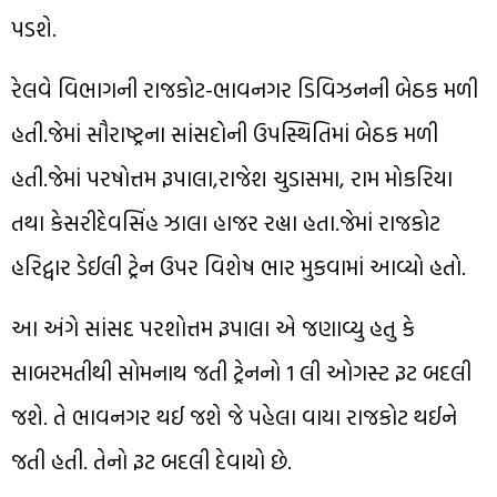
પડશે.
રેલવે વિભાગની રાજકોટ-ભાવનગર ડિવિઝનની બેઠક મળી
હતી.જેમાં સૌરાષ્ટ્રના સાંસદોની ઉપસ્થિતિમાં બેઠક મળી
હતી.જેમાં પરષોત્તમ રૂપાલા,રાજેશ ચુડાસમા, રામ મોકરિયા
તથા કેસરીદેવસિંહ ઝાલા હાજર રહ્યા હતા.જેમાં રાજકોટ
હરિદ્વાર ડેઈલી ટ્રેન ઉપર વિશેષ ભાર મુકવામાં આવ્યો હતો.
આ અંગે સાંસદ પરશોત્તમ રૂપાલા એ જણાવ્યુ હતુ કે
સાબરમતીથી સોમનાથ જતી ટ્રેનનો 1 લી ઓગસ્ટ રૂટ બદલી
જશે. તે ભાવનગર થઈ જશે જે પહેલા વાયા રાજકોટ થઈને
જતી હતી. તેનો રૂટ બદલી દેવાયો છે.