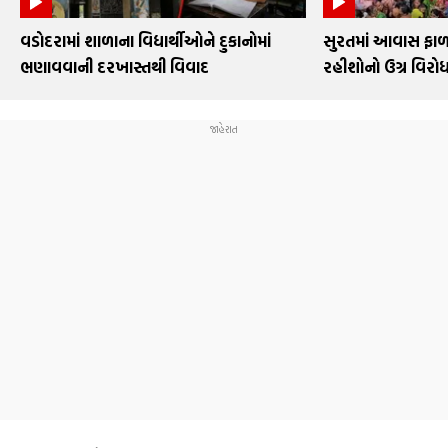
વડોદરામાં શાળાના વિદ્યાર્થીઓને દુકાનોમાં
સુરતમાં આવાસ ફાળવણ
ભણાવવાની દરખાસ્તથી વિવાદ
રહીશોનો ઉગ્ર વિરો