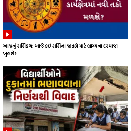
આજનું રાશિફળ: આજે કઈ રાશિના જાતકો માટે ભાગ્યના દરવાજા
ખુલશે?