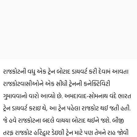
રાજકોટની વધુ એક ટ્રેન બોટાદ ડાયવર્ટ કરી દેવામં આવતા
રાજકોટવાસીઓને એક સીધી ટ્રેનની કનેક્ટિવિટી
ગુમાવવાનો વારો આવ્યો છે. અમદાવાદ-સોમનાથ વંદે ભારત
ટ્રેન ડાયવર્ટ કરાઇ થે, આ ટ્રેન પહેલા રાજકોટ થઈ જતી હતી.
જે હવે રાજકોટના બદલે વાયયા બોટાદ થઈને જશે. બીજી
તરફ રાજકોટ હરિદ્વાર ડેઇલી ટ્રેન માટે પણ તેમને રાહ જોવી