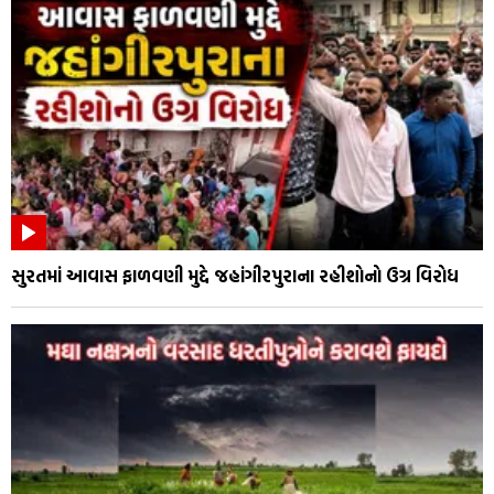
સુરતમાં આવાસ ફાળવણી મુદ્દે જહાંગીરપુરાના રહીશોનો ઉગ્ર વિરોધ