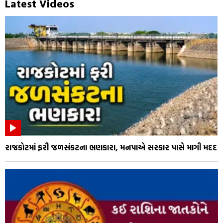
Latest Videos
રાજકોટમાં ફરી જળસંકટના ભણકારા, મનપાએ સરકાર પાસે માગી મદદ