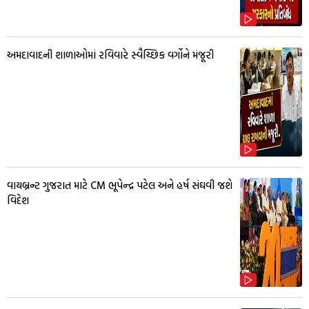
અમદાવાદની શાળાઓમાં રવિવારે સ્વૈચ્છિક વર્ગોને મંજૂરી
વાયબ્રન્ટ ગુજરાત માટે CM ભૂપેન્દ્ર પટેલ અને હર્ષ સંઘવી જશે
વિદેશ