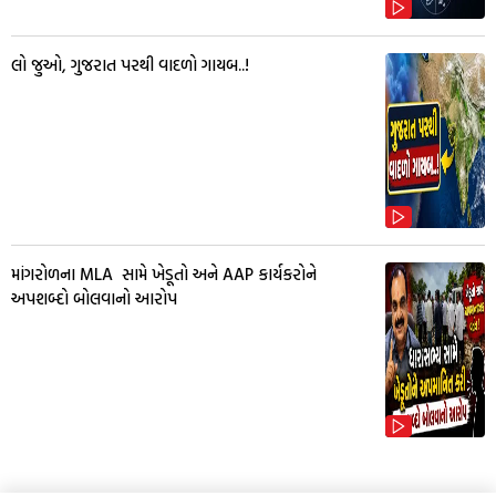
લો જુઓ, ગુજરાત પરથી વાદળો ગાયબ..!
માંગરોળના MLA સામે ખેડૂતો અને AAP કાર્યકરોને
અપશબ્દો બોલવાનો આરોપ