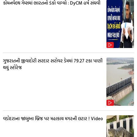
કોમનવેલ્થ ગેમ્સમાં ભારતનો ડંકો વાગ્યો : DyCM હર્ષ સંઘવી
ગુજરાતની જીવાદોરી સરદાર સરોવર ડેમમાં 79.27 ટકા પાણી
થયું સ્ટોરેજ
વડોદરાના જાંબુઆ બ્રિજ પર મહાકાય મગરની લટાર ! Video