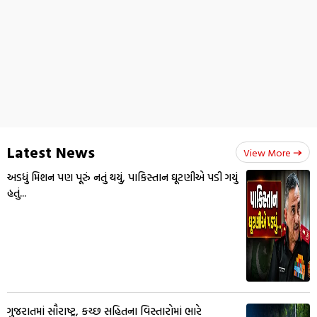
Latest News
View More
અડધું મિશન પણ પૂરું નતું થયું, પાકિસ્તાન ઘૂટણીએ પડી ગયું
હતું...
ગુજરાતમાં સૌરાષ્ટ્ર, કચ્છ સહિતના વિસ્તારોમાં ભારે