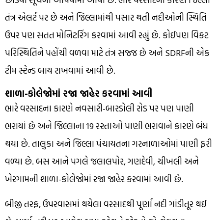
તંત્ર એલર્ટ પર છે અને જિલ્લામાંથી પસાર થતી નદીઓની સ્થિતિ
ઉપર પણ સતત મોનિટરિંગ કરવામાં આવી રહ્યું છે. કોઈપણ વિકટ
પરિસ્થિતિને પહોંચી વળવા માટે તંત્ર સજ્જ છે અને SDRFની એક
ટીમ સ્ટેન્ડ બાય રાખવામાં આવી છે.
શાળા-કોલેજોમાં રજા જાહેર કરવામાં આવી
ભારે વરસાદના કારણે નવસારી-બારડોલી રોડ પર પણ પાણી
ભરાયાં છે અને જિલ્લાના 19 રસ્તાઓ પાણી ભરાવાને કારણે બંધ
થયા છે. તાલુકા અને જિલ્લા પંચાયતના ગરનાળાઓમાં પાણી ફરી
વળ્યા છે. બસ આને પગલે જલાલપોર, ગણદેવી, ચીખલી અને
ખેરગામની શાળા-કોલેજોમાં રજા જાહેર કરવામાં આવી છે.
બીજી તરફ, ઉપરવાસમાં થયેલા વરસાદથી પૂર્ણા નદી ગાંડીતૂર થઈ