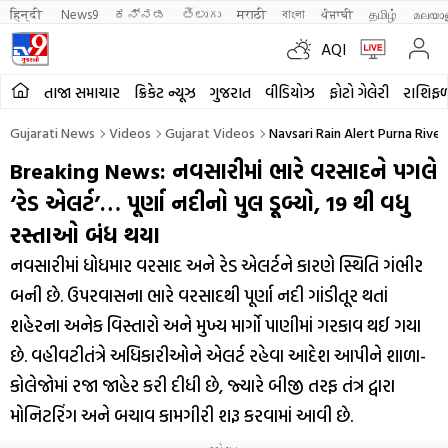
हिन्दी 
News9
ಕನ್ನಡ
తెలుగు
मराठी
বাংলা
ਪੰਜਾਬੀ
தமிழ்
മലയാ
AQI
તાજા સમાચાર
ક્રિકેટ ન્યૂઝ
ગુજરાત
વીડિયોઝ
ફોટો ગેલેરી
રાશિફ
Gujarati News
Videos
Gujarat Videos
Navsari Rain Alert Purna Riv
Breaking News: નવસારીમાં ભારે વરસાદને પગલે
‘રેડ એલર્ટ’… પૂર્ણા નદીનો પુલ ડૂબ્યો, 19 થી વધુ
રસ્તાઓ બંધ થયા
નવસારીમાં ધોધમાર વરસાદ અને રેડ એલર્ટને કારણે સ્થિતિ ગંભીર
બની છે. ઉપરવાસના ભારે વરસાદથી પૂર્ણા નદી ગાંડીતૂર થતાં
શહેરના અનેક વિસ્તારો અને મુખ્ય માર્ગો પાણીમાં ગરકાવ થઈ ગયા
છે. વહીવટીતંત્રે અધિકારીઓને એલર્ટ રહેવા આદેશ આપીને શાળા-
કોલેજોમાં રજા જાહેર કરી દીધી છે, જ્યારે બીજી તરફ તંત્ર દ્વારા
મોનિટરિંગ અને બચાવ કામગીરી શરૂ કરવામાં આવી છે.