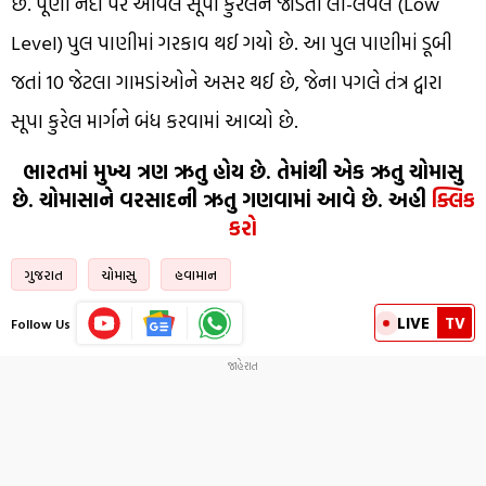
છે. પૂર્ણા નદી પર આવેલ સૂપા કુરેલને જોડતો લો-લેવલ (Low
Level) પુલ પાણીમાં ગરકાવ થઈ ગયો છે. આ પુલ પાણીમાં ડૂબી
જતાં 10 જેટલા ગામડાંઓને અસર થઈ છે, જેના પગલે તંત્ર દ્વારા
સૂપા કુરેલ માર્ગને બંધ કરવામાં આવ્યો છે.
ભારતમાં મુખ્ય ત્રણ ઋતુ હોય છે. તેમાંથી એક ઋતુ ચોમાસુ
છે. ચોમાસાને વરસાદની ઋતુ ગણવામાં આવે છે. અહી
ક્લિક
કરો
ગુજરાત
ચોમાસુ
હવામાન
LIVE
TV
Follow Us