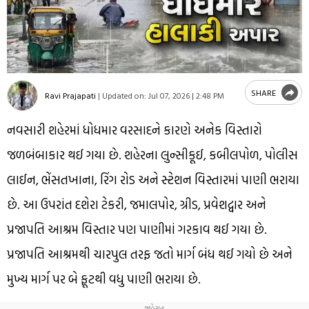
SHARE
Ravi Prajapati
|
Updated on:
Jul 07, 2026 | 2:48 PM
નવસારી શહેરમાં ધોધમાર વરસાદને કારણે અનેક વિસ્તારો
જળબંબાકાર થઈ ગયા છે. શહેરના લુન્સીકૂઈ, કબીલપોળ, પોલીસ
લાઈન, ભેંસતખાના, રિંગ રોડ અને સ્ટેશન વિસ્તારમાં પાણી ભરાયા
છે. આ ઉપરાંત દશેરા ટેકરી, જમાલપોર, ગ્રીડ, પ્રવેશદ્વાર અને
પ્રજાપતિ આશ્રમ વિસ્તાર પણ પાણીમાં ગરકાવ થઈ ગયા છે.
પ્રજાપતિ આશ્રમથી ચારપુલ તરફ જતો માર્ગ બંધ થઈ ગયો છે અને
મુખ્ય માર્ગ પર બે ફૂટથી વધુ પાણી ભરાયા છે.