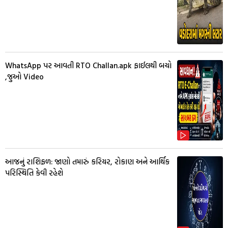
WhatsApp પર આવતી RTO Challan.apk ફાઈલથી બચો
,જુઓ Video
આજનું રાશિફળ: જાણો તમારું કરિયર, રોકાણ અને આર્થિક
પરિસ્થિતિ કેવી રહેશે