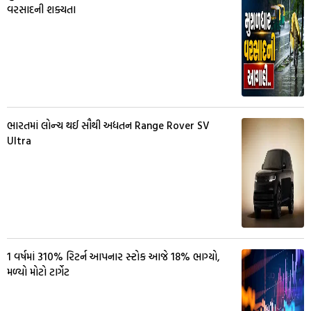
વરસાદની શક્યતા
ભારતમાં લોન્ચ થઈ સૌથી અદ્યતન Range Rover SV
Ultra
1 વર્ષમાં 310% રિટર્ન આપનાર સ્ટોક આજે 18% ભાગ્યો,
મળ્યો મોટો ટાર્ગેટ