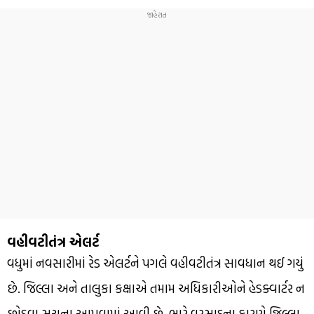
વહીવટીતંત્ર એલર્ટ
વધુમાં નવસારીમાં રેડ એલર્ટને પગલે વહીવટીતંત્ર સાવધાન થઈ ગયું
છે. જિલ્લા અને તાલુકા કક્ષાએ તમામ અધિકારીઓને હેડક્વાર્ટર ન
છોડવા સૂચના આપવામાં આવી છે. ભારે વરસાદના કારણે જિલ્લા