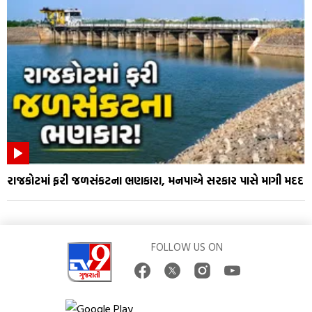
રાજકોટમાં ફરી જળસંકટના ભણકારા, મનપાએ સરકાર પાસે માગી મદદ
FOLLOW US ON