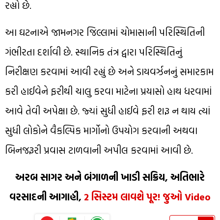
રહ્યો છે.
આ ઘટનાએ જામનગર જિલ્લામાં ચોમાસાની પરિસ્થિતિની
ગંભીરતા દર્શાવી છે. સ્થાનિક તંત્ર દ્વારા પરિસ્થિતિનું
નિરીક્ષણ કરવામાં આવી રહ્યું છે અને ડાયવર્ઝનનું સમારકામ
કરી હાઈવેને ફરીથી ચાલુ કરવા માટેના પ્રયાસો હાથ ધરવામાં
આવે તેવી અપેક્ષા છે. જ્યાં સુધી હાઈવે ફરી શરૂ ન થાય ત્યાં
સુધી લોકોને વૈકલ્પિક માર્ગોનો ઉપયોગ કરવાની અથવા
બિનજરૂરી પ્રવાસ ટાળવાની અપીલ કરવામાં આવી છે.
અરબ સાગર અને બંગાળની ખાડી સક્રિય, અતિભારે
વરસાદની આગાહી,
2 સિસ્ટમ લાવશે પૂર! જુઓ Video