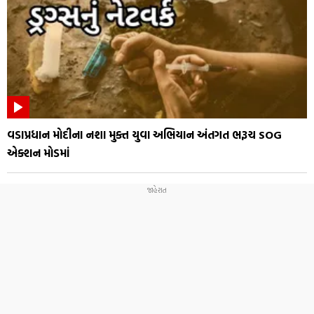
વડાપ્રધાન મોદીના નશા મુક્ત યુવા અભિયાન અંતગત ભરૂચ SOG
એક્શન મોડમાં