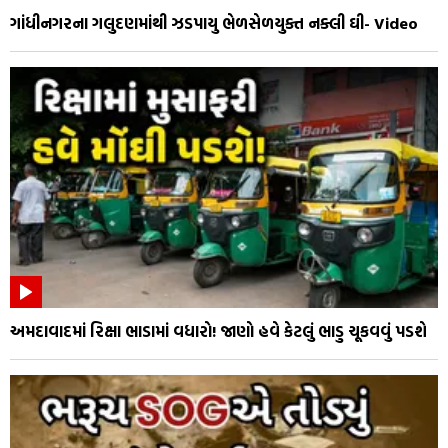
ગાંધીનગરના ગલુદણમાંથી ઝડપાયુ ભેળસેળયુક્ત નક્લી ઘી- Video
અમદાવાદમાં રિક્ષા ભાડામાં વધારો! જાણો હવે કેટલું ભાડુ ચૂકવવું પડશે