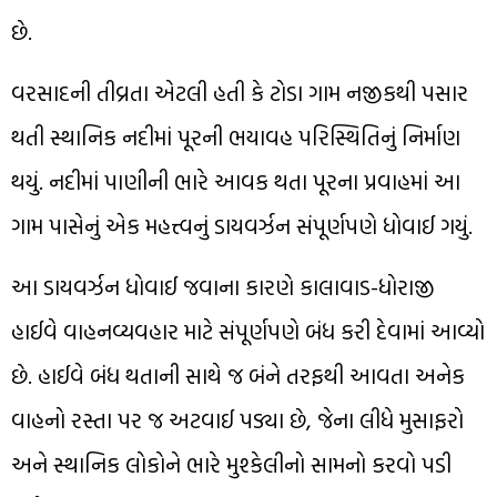
છે.
વરસાદની તીવ્રતા એટલી હતી કે ટોડા ગામ નજીકથી પસાર
થતી સ્થાનિક નદીમાં પૂરની ભયાવહ પરિસ્થિતિનું નિર્માણ
થયું. નદીમાં પાણીની ભારે આવક થતા પૂરના પ્રવાહમાં આ
ગામ પાસેનું એક મહત્ત્વનું ડાયવર્ઝન સંપૂર્ણપણે ધોવાઈ ગયું.
આ ડાયવર્ઝન ધોવાઈ જવાના કારણે કાલાવાડ-ધોરાજી
હાઈવે વાહનવ્યવહાર માટે સંપૂર્ણપણે બંધ કરી દેવામાં આવ્યો
છે. હાઈવે બંધ થતાની સાથે જ બંને તરફથી આવતા અનેક
વાહનો રસ્તા પર જ અટવાઈ પડ્યા છે, જેના લીધે મુસાફરો
અને સ્થાનિક લોકોને ભારે મુશ્કેલીનો સામનો કરવો પડી