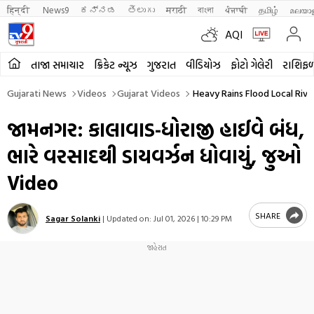
हिन्दी 
News9
ಕನ್ನಡ
తెలుగు
मराठी
বাংলা
ਪੰਜਾਬੀ
தமிழ்
മലയാ
AQI
તાજા સમાચાર
ક્રિકેટ ન્યૂઝ
ગુજરાત
વીડિયોઝ
ફોટો ગેલેરી
રાશિફ
Gujarati News
Videos
Gujarat Videos
Heavy Rains Flood Local Rive
જામનગર: કાલાવાડ-ધોરાજી હાઈવે બંધ,
ભારે વરસાદથી ડાયવર્ઝન ધોવાયું, જુઓ
Video
SHARE
Sagar Solanki
|
Updated on:
Jul 01, 2026 | 10:29 PM