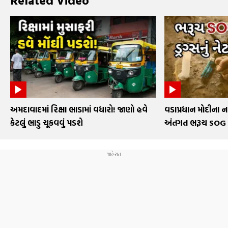
Related Video
અમદાવાદમાં રિક્ષા ભાડામાં વધારો! જાણો હવે
વડાપ્રધાન મોદીના 
કેટલું ભાડુ ચૂકવવું પડશે
અંતગત ભરૂચ SOG 