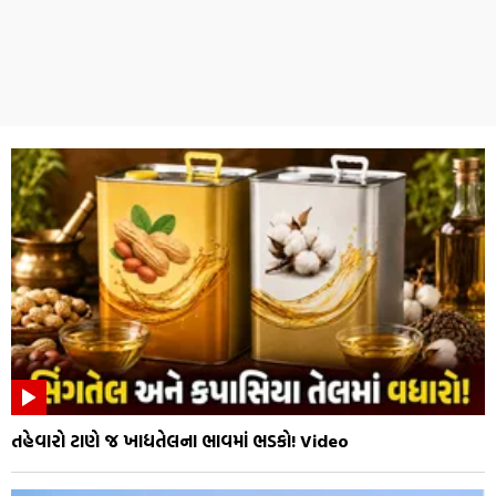
તહેવારો ટાણે જ ખાદ્યતેલના ભાવમાં ભડકો! Video