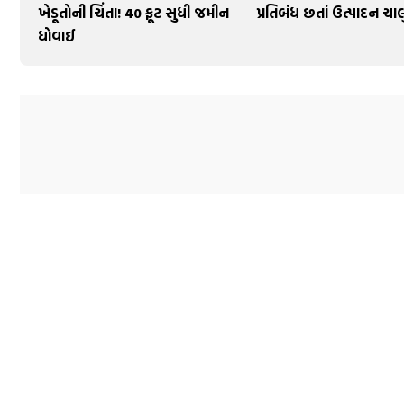
ખેડૂતોની ચિંતા! 40 ફૂટ સુધી જમીન
પ્રતિબંધ છતાં ઉત્પાદન ચાલ
ધોવાઈ