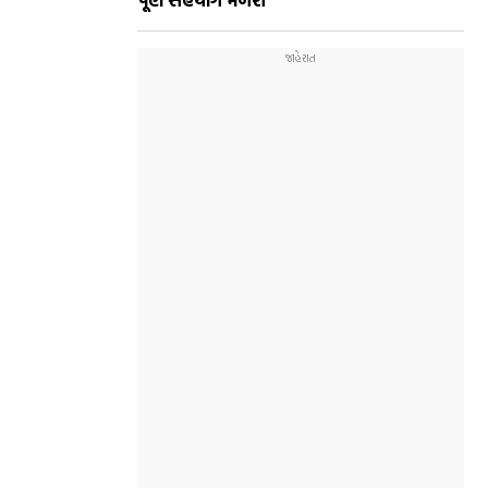
પૂર્ણ સહયોગ મળશે