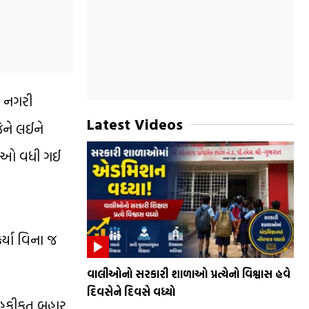
ા નગરી
Latest Videos
જેને લઈને
યતાઓ વધી ગઈ
ર્યા વિના જ
વાલીઓનો સરકારી શાળાઓ પ્રત્યેનો વિશ્વાસ હવે
દિવસેને દિવસે વધ્યો
ની હકીકત બહાર