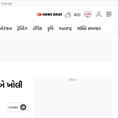
TV9-UP
AQI
નોરંજન
ટ્રેન્ડિંગ
ટોપિક
કૃષિ
મહારાષ્ટ્ર
ભક્તિ સમાચાર
ાએ ખોલી
SHARE