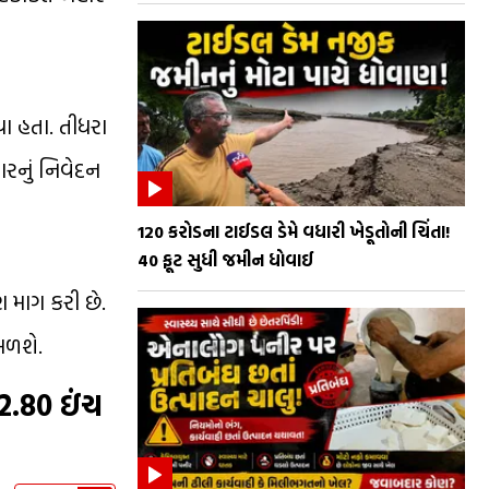
ા હતા. તીધરા
ારનું નિવેદન
₹120 કરોડના ટાઈડલ ડેમે વધારી ખેડૂતોની ચિંતા!
40 ફૂટ સુધી જમીન ધોવાઈ
 માગ કરી છે.
મળશે.
2.80 ઇંચ