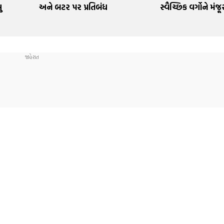
ુ
અને બટર પર પ્રતિબંધ
સ્વૈચ્છિક વર્ગોને મંજૂ