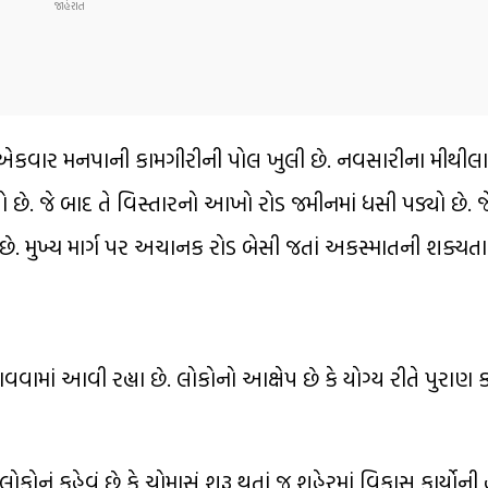
એકવાર મનપાની કામગીરીની પોલ ખુલી છે. નવસારીના મીથીલ
યો છે. જે બાદ તે વિસ્તારનો આખો રોડ જમીનમાં ધસી પડ્યો છે. 
છે. મુખ્ય માર્ગ પર અચાનક રોડ બેસી જતાં અકસ્માતની શક્
વવામાં આવી રહ્યા છે. લોકોનો આક્ષેપ છે કે યોગ્ય રીતે પુરાણ ક
ોકોનું કહેવું છે કે ચોમાસું શરૂ થતાં જ શહેરમાં વિકાસ કાર્યો