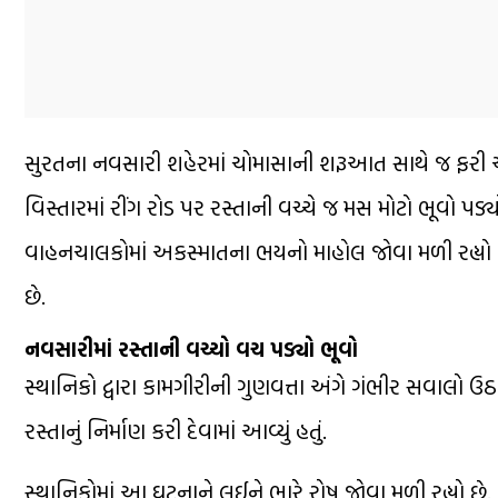
સુરતના નવસારી શહેરમાં ચોમાસાની શરૂઆત સાથે જ ફરી 
વિસ્તારમાં રીંગ રોડ પર રસ્તાની વચ્ચે જ મસ મોટો ભૂવો પડ્
વાહનચાલકોમાં અકસ્માતના ભયનો માહોલ જોવા મળી રહ્યો 
છે.
નવસારીમાં રસ્તાની વચ્ચો વચ પડ્યો ભૂવો
સ્થાનિકો દ્વારા કામગીરીની ગુણવત્તા અંગે ગંભીર સવાલો ઉઠા
રસ્તાનું નિર્માણ કરી દેવામાં આવ્યું હતું.
સ્થાનિકોમાં આ ઘટનાને લઈને ભારે રોષ જોવા મળી રહ્યો છે. લ