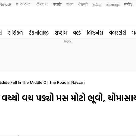
News9
ಕನ್ನಡ
తెలుగు
मराठी
বাংলা
ਪੰਜਾਬੀ
தமிழ்
മലയാളം
मनी9
રી
રાશિફળ
ટેકનોલોજી
રાષ્ટ્રીય
વર્લ્ડ
બિઝનેસ
વેબસ્ટોરી
મ
lide Fell In The Middle Of The Road In Navsari
 વચ્ચો વચ પડ્યો મસ મોટો ભૂવો, ચોમાસ