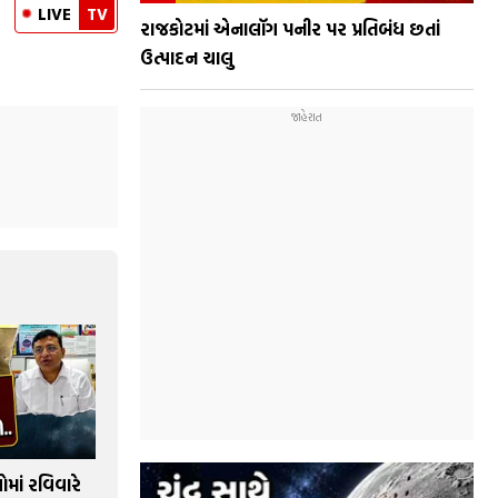
LIVE
TV
રાજકોટમાં એનાલૉગ પનીર પર પ્રતિબંધ છતાં
ઉત્પાદન ચાલુ
ાં રવિવારે