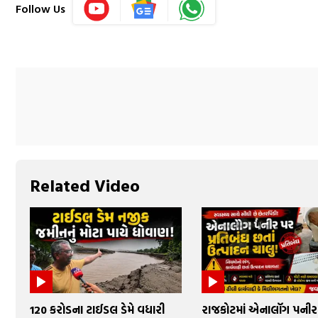
Follow Us
Related Video
₹120 કરોડના ટાઈડલ ડેમે વધારી
રાજકોટમાં એનાલૉગ પનીર