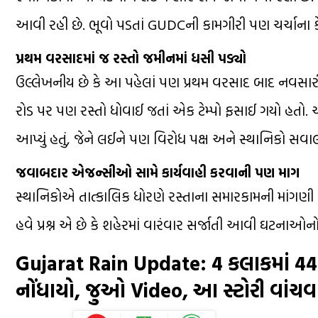
આવી રહી છે. ભૂવો પડતાં GUDCની કામગીરી પણ ચર્ચાના કેન
પ્રથમ વરસાદમાં જ રસ્તો જમીનમાં ધસી પડ્યો
ઉલ્લેખનીય છે કે આ પહેલાં પણ પ્રથમ વરસાદ બાદ નવસારી
રોડ પર પણ રસ્તો ધોવાઈ જતાં એક ટેમ્પો ફસાઈ ગયો હતો. 
આપ્યું હતું, જેને લઈને પણ વિરોધ પક્ષ અને સ્થાનિકો સવાલો
જવાબદાર એજન્સીઓ સામે કાર્યવાહી કરવાની પણ માગ
સ્થાનિકોએ તાત્કાલિક ધોરણે રસ્તાના સમારકામની માંગણી
હવે પ્રશ્ન એ છે કે શહેરમાં વારંવાર સર્જાતી આવી ઘટનાઓનો
Gujarat Rain Update: 4 કલાકમાં 44 તા
નોંધાયો, જુઓ Video, આ સ્ટોરી વાંચ