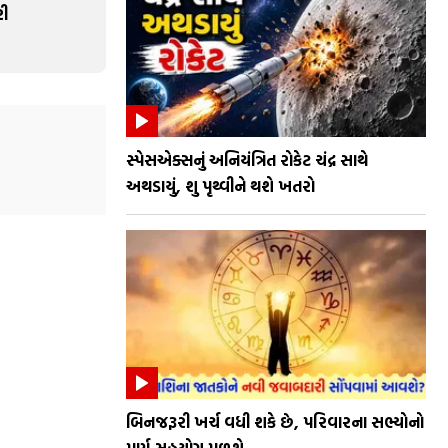
રી
સ્પેસએક્સનું અનિયંત્રિત રોકેટ ચંદ્ર સાથે
અથડાયું, શુ પૃથ્વીને થશે ખતરો
બિનજરૂરી ખર્ચ વધી શકે છે, પરિવારના સભ્યોનો