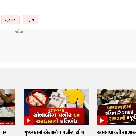
ગુજરાત
સુરત
 પર
ગુજરાતમાં એનાલોગ પનીર, ચીઝ
અમદાવાદની શાળાઓમ