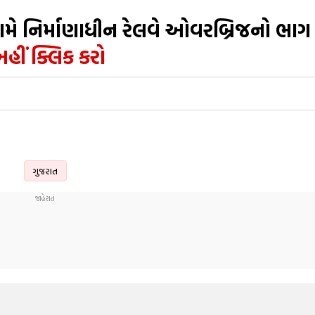
 નિર્માણાધીન રેલવે ઓવરબ્રિજનો ભાગ
હીં ક્લિક કરો
ગુજરાત