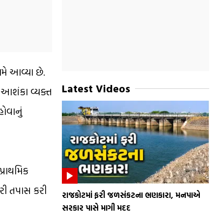
ે આવ્યા છે.
Latest Videos
ી આશંકા વ્યક્ત
ોવાનું
પ્રાથમિક
ભરી તપાસ કરી
રાજકોટમાં ફરી જળસંકટના ભણકારા, મનપાએ
સરકાર પાસે માગી મદદ