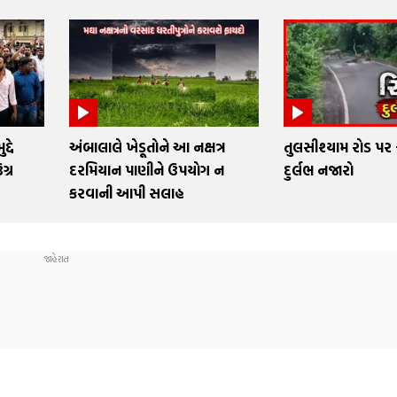
્દે
અંબાલાલે ખેડૂતોને આ નક્ષત્ર
તુલસીશ્યામ રોડ પર 
ગ્ર
દરમિયાન પાણીને ઉપયોગ ન
દુર્લભ નજારો
કરવાની આપી સલાહ