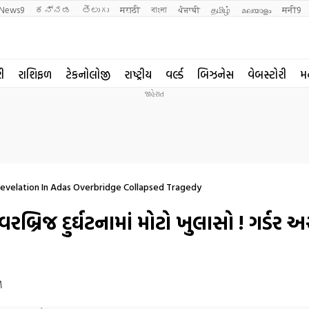
News9
ಕನ್ನಡ
తెలుగు
मराठी
বাংলা
ਪੰਜਾਬੀ
தமிழ்
മലയാളം
मनी9
રી
રાશિફળ
ટેકનોલોજી
રાષ્ટ્રીય
વર્લ્ડ
બિઝનેસ
વેબસ્ટોરી
મ
evelation In Adas Overbridge Collapsed Tragedy
િજ દુર્ઘટનામાં મોટો ખુલાસો ! ગર્ડર અ
M