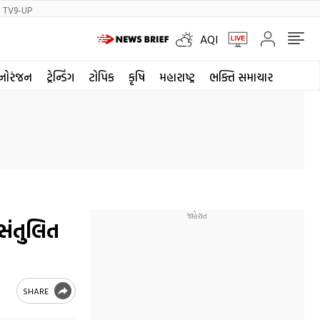
TV9-UP
AQI
નોરંજન
ટ્રેન્ડિંગ
ટોપિક
કૃષિ
મહારાષ્ટ્ર
ભક્તિ સમાચાર
સંતુલિત
SHARE