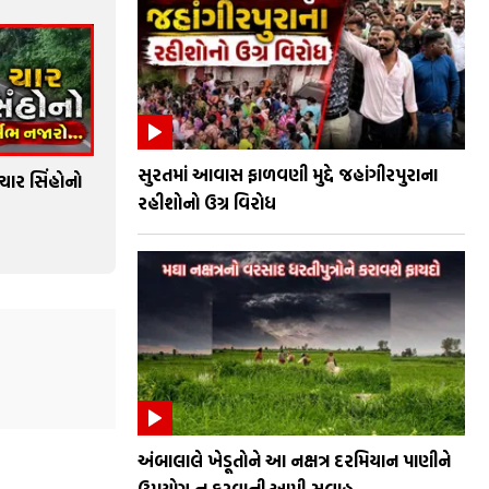
સુરતમાં આવાસ ફાળવણી મુદ્દે જહાંગીરપુરાના
ચાર સિંહોનો
રહીશોનો ઉગ્ર વિરોધ
અંબાલાલે ખેડૂતોને આ નક્ષત્ર દરમિયાન પાણીને