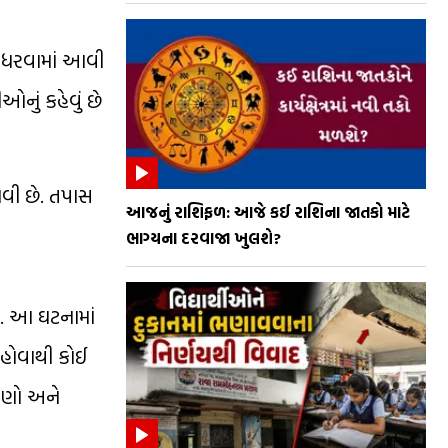
થ ધરવામાં આવી
નું કહેવું છે
આવી છે. તપાસ
આજનું રાશિફળ: આજે કઈ રાશિના જાતકો માટે
ભાગ્યના દરવાજા ખુલશે?
. આ ઘટનામાં
 હોવાથી કોઈ
ોરણો અને