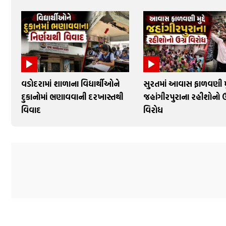
વડોદરામાં શાળાના વિદ્યાર્થીઓને
સુરતમાં આવાસ ફાળવણી મુદ
દુકાનોમાં ભણાવવાની દરખાસ્તથી
જહાંગીરપુરાના રહીશોનો ઉ
વિવાદ
વિરોધ