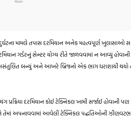
્ઘટના મામલે તપાસ દરમિયાન અનેક મહત્વપૂર્ણ ખુલાસાઓ સામ
દરમિયાન ગર્ડરનું સેન્ટર યોગ્ય રીતે જાળવવામાં ન આવ્યું હોવાન
 અસંતુલિત બન્યું અને આખરે બ્રિજનો એક ભાગ ધરાશાયી થયો હ
ચિંગ પ્રક્રિયા દરમિયાન કોઈ ટેક્નિકલ ખામી સર્જાઈ હોવાની પણ 
િયા અને તેમાં અપનાવવામાં આવેલી ટેક્નિકલ પદ્ધતિઓની ઝીણવટ