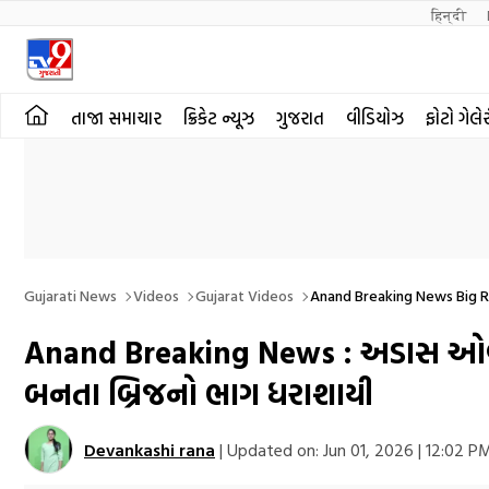
हिन्दी 
તાજા સમાચાર
ક્રિકેટ ન્યૂઝ
ગુજરાત
વીડિયોઝ
ફોટો ગેલે
Gujarati News
Videos
Gujarat Videos
Anand Breaking News Big R
Anand Breaking News : અડાસ ઓવરબ્ર
બનતા બ્રિજનો ભાગ ધરાશાયી
Devankashi rana
|
Updated on:
Jun 01, 2026 | 12:02 P