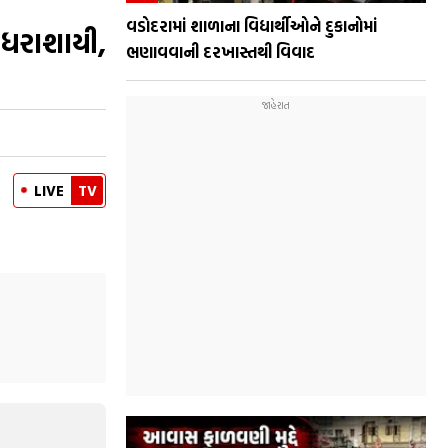
વડોદરામાં શાળાના વિદ્યાર્થીઓને દુકાનોમાં
 ધરાશાયી,
ભણાવવાની દરખાસ્તથી વિવાદ
LIVE
TV