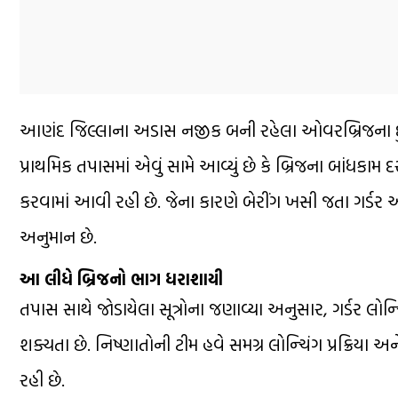
આણંદ જિલ્લાના અડાસ નજીક બની રહેલા ઓવરબ્રિજના દુર
પ્રાથમિક તપાસમાં એવું સામે આવ્યું છે કે બ્રિજના બાંધકામ 
કરવામાં આવી રહી છે. જેના કારણે બેરીંગ ખસી જતા ગર્ડર
અનુમાન છે.
આ લીધે બ્રિજનો ભાગ ધરાશાયી
તપાસ સાથે જોડાયેલા સૂત્રોના જણાવ્યા અનુસાર, ગર્ડર લોન્
શક્યતા છે. નિષ્ણાતોની ટીમ હવે સમગ્ર લોન્ચિંગ પ્રક્ર
રહી છે.