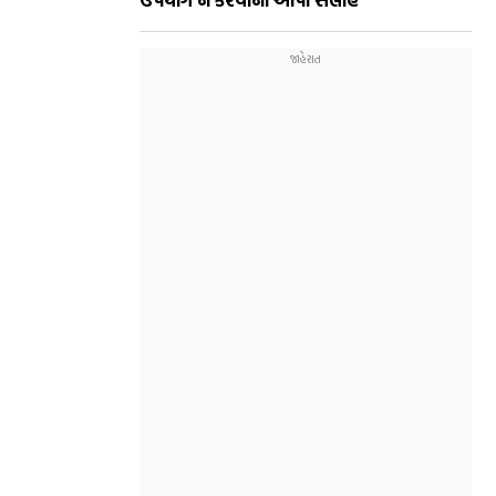
ઉપયોગ ન કરવાની આપી સલાહ