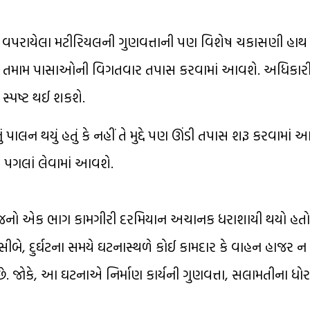
ામમાં વપરાયેલા મટીરિયલની ગુણવત્તાની પણ વિશેષ ચકાસણી હા
િસ્ટમના તમામ પાસાઓની વિગતવાર તપાસ કરવામાં આવશે. અધિકારીઓ
ણ સ્પષ્ટ થઈ શકશે.
લન થયું હતું કે નહીં તે મુદ્દે પણ ઊંડી તપાસ શરૂ કરવામાં 
 પગલાં લેવામાં આવશે.
રિજનો એક ભાગ કામગીરી દરમિયાન અચાનક ધરાશાયી થયો હતો
દનસીબે, દુર્ઘટના સમયે ઘટનાસ્થળે કોઈ કામદાર કે વાહન હાજર ન
ે. જોકે, આ ઘટનાએ નિર્માણ કાર્યની ગુણવત્તા, સલામતીના ધ