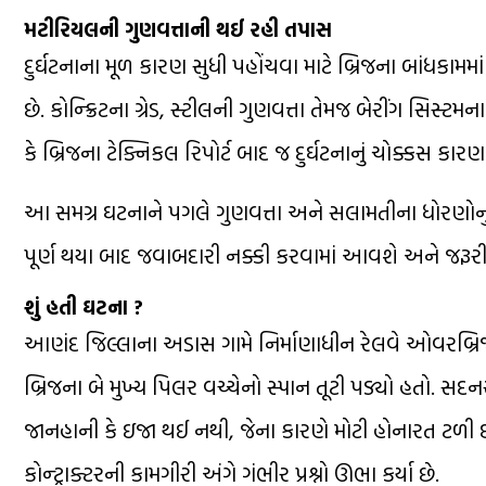
મટીરિયલની ગુણવત્તાની થઈ રહી તપાસ
દુર્ઘટનાના મૂળ કારણ સુધી પહોંચવા માટે બ્રિજના બાંધક
છે. કોન્ક્રિટના ગ્રેડ, સ્ટીલની ગુણવત્તા તેમજ બેરીંગ સ
કે બ્રિજના ટેક્નિકલ રિપોર્ટ બાદ જ દુર્ઘટનાનું ચોક્કસ કાર
આ સમગ્ર ઘટનાને પગલે ગુણવત્તા અને સલામતીના ધોરણોનું પા
પૂર્ણ થયા બાદ જવાબદારી નક્કી કરવામાં આવશે અને જરૂરી
શું હતી ઘટના ?
આણંદ જિલ્લાના અડાસ ગામે નિર્માણાધીન રેલવે ઓવરબ્
બ્રિજના બે મુખ્ય પિલર વચ્ચેનો સ્પાન તૂટી પડ્યો હતો. સ
જાનહાની કે ઇજા થઈ નથી, જેના કારણે મોટી હોનારત ટળી છ
કોન્ટ્રાક્ટરની કામગીરી અંગે ગંભીર પ્રશ્નો ઊભા કર્યા છે.