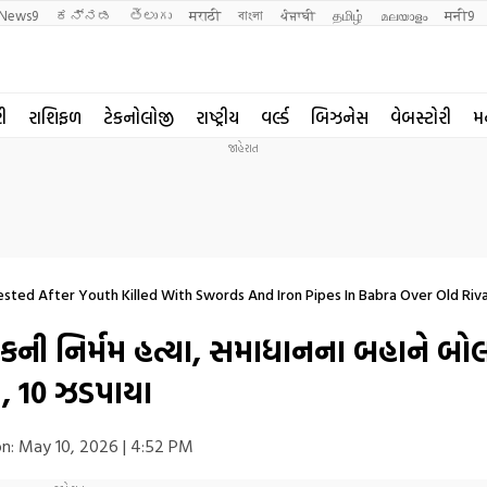
News9
ಕನ್ನಡ
తెలుగు
मराठी
বাংলা
ਪੰਜਾਬੀ
தமிழ்
മലയാളം
मनी9
રી
રાશિફળ
ટેકનોલોજી
રાષ્ટ્રીય
વર્લ્ડ
બિઝનેસ
વેબસ્ટોરી
મ
ested After Youth Killed With Swords And Iron Pipes In Babra Over Old Riva
કની નિર્મમ હત્યા, સમાધાનના બહાને બો
, 10 ઝડપાયા
n:
May 10, 2026 | 4:52 PM