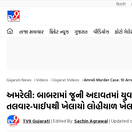
हिन्दी 
તાજા સમાચાર
ક્રિકેટ ન્યૂઝ
ગુજરાત
વીડિયોઝ
ફોટો ગેલે
Gujarati News
Videos
Gujarat Videos
Amreli Murder Case: 10 Arr
અમરેલી: બાબરામાં જૂની અદાવતમાં યુવ
તલવાર-પાઈપથી ખેલાયો લોહીયાળ ખેલ
TV9 Gujarati
|
Edited By:
Sachin Agrawal
|
Updated o