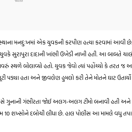
સ્થાના મનદુઃખમાં એક યુવકની કરપીણ હત્યા કરવામાં આવી છે
યુવકે સુરાપુરા દાદાની ખાંભી ઉખેડી નાખી હતી. આ બાબતે ચાલ
સ્થળે બોલાવ્યો હતો. યુવક જેવો ત્યાં પહોંચ્યો કે તરત 
ી પડ્યા હતા અને જીવલેણ હુમલો કરી તેને મોતને ઘાટ ઉતાર્યો
લીસે ગુનાની ગંભીરતા જોઈ અલગ-અલગ ટીમો બનાવી હતી અને
ામ 10 શખ્સોને દબોચી લીધા છે. હાલ પોલીસ આ મામલે વધુ તપ