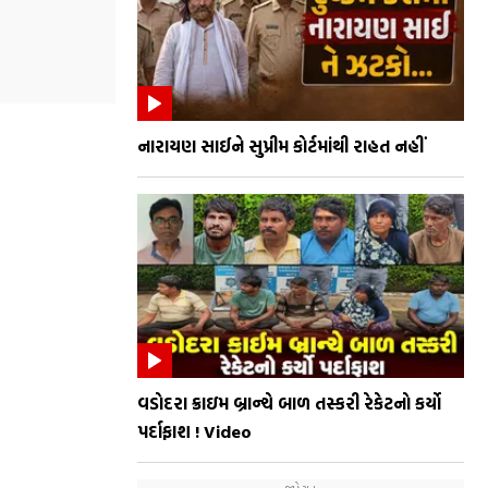
નારાયણ સાઈને સુપ્રીમ કોર્ટમાંથી રાહત નહીં
વડોદરા ક્રાઇમ બ્રાન્ચે બાળ તસ્કરી રેકેટનો કર્યો
પર્દાફાશ ! Video