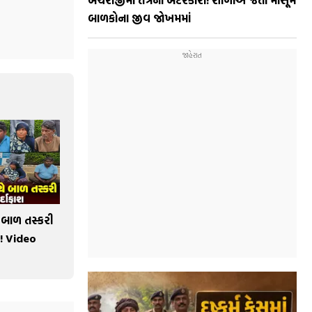
બાળકોના જીવ જોખમમાં
ચે બાળ તસ્કરી
શ ! Video