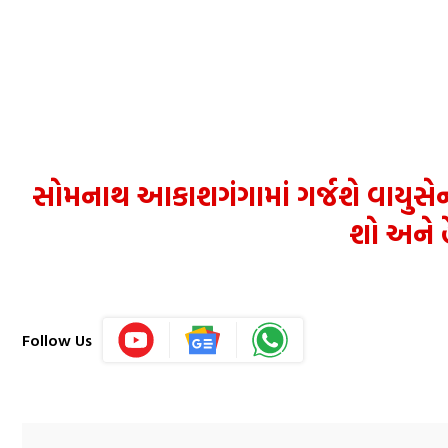
સોમનાથ આકાશગંગામાં ગર્જશે વાયુસે
શો અને હે
Follow Us