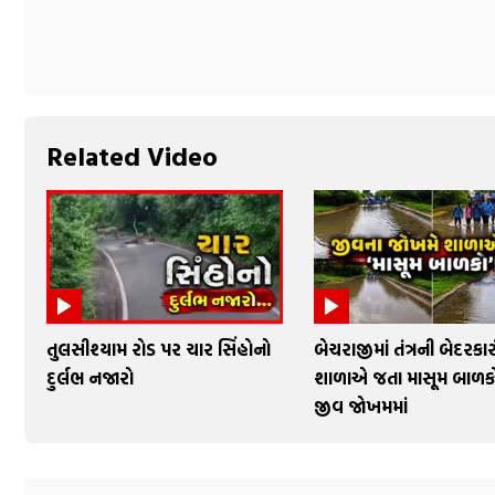
Related Video
તુલસીશ્યામ રોડ પર ચાર સિંહોનો
બેચરાજીમાં તંત્રની બેદરકાર
દુર્લભ નજારો
શાળાએ જતા માસૂમ બાળક
જીવ જોખમમાં