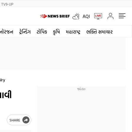
TV9-UP
AQI
નોરંજન
ટ્રેન્ડિંગ
ટોપિક
કૃષિ
મહારાષ્ટ્ર
ભક્તિ સમાચાર
lry
લાવી
SHARE