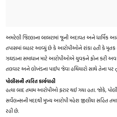
અમરેલી જિલ્લાના બાબરામાં જૂની અદાવત અને ધાર્મિક આ
તપાસમાં બહાર આવ્યું છે કે આરોપીઓને શંકા હતી કે મૃતક 
ઝઘડાના સમાધાન માટે આરોપીઓએ યુવકને ફોન કરી અવાવરું 
તલવાર અને લોખંડના પાઈપ જેવા હથિયારો સાથે તેના પર તૂટ
પોલીસની ત્વરિત કાર્યવાહી
હત્યા બાદ તમામ આરોપીઓ ફરાર થઈ ગયા હતા. જોકે, પો
સર્વેલન્સની મદદથી મુખ્ય આરોપી મહેશ જીલીયા સહિત તમ
રહી છે.