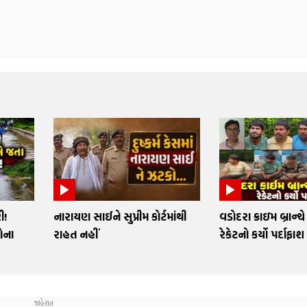
ી!
નારાયણ સાઈને સુપ્રીમ કોર્ટમાંથી
વડોદરા ક્રાઇમ બ્રાન્
ોના
રાહત નહીં
રેકેટનો કર્યો પર્દાફા