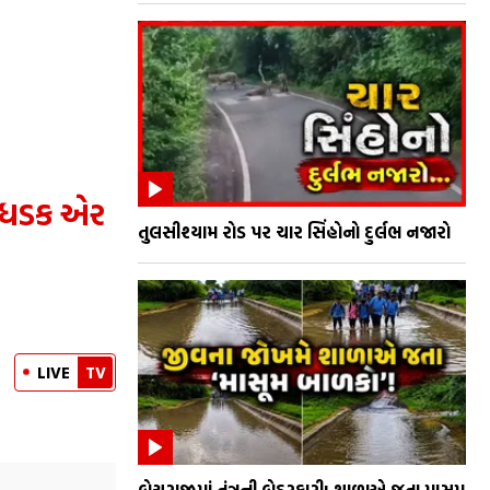
િલધડક એર
તુલસીશ્યામ રોડ પર ચાર સિંહોનો દુર્લભ નજારો
LIVE
TV
બેચરાજીમાં તંત્રની બેદરકારી! શાળાએ જતા માસૂમ