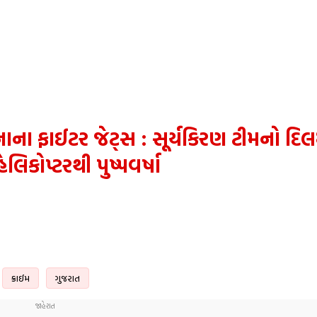
નાના ફાઈટર જેટ્સ : સૂર્યકિરણ ટીમનો દ
લિકોપ્ટરથી પુષ્પવર્ષા
ક્રાઈમ
ગુજરાત