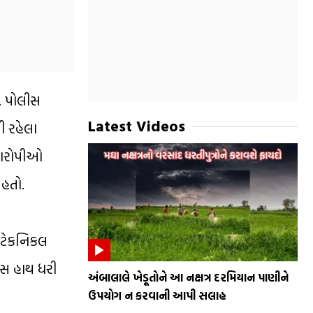
. પોલીસ
Latest Videos
ી રહેલા
જ આરોપીઓ
 હતો.
 ટેકનિકલ
ાસ હાથ ધરી
અંબાલાલે ખેડૂતોને આ નક્ષત્ર દરમિયાન પાણીને
ઉપયોગ ન કરવાની આપી સલાહ