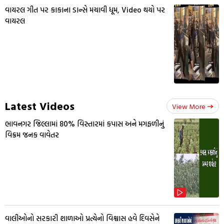
વાયરલ ગીત પર કાકાના ડાન્સે મચાવી ધૂમ, Video થયો પર
વાયરલ
Latest Videos
View More
ભાવનગર જિલ્લામાં 80% વિસ્તારમાં કપાસ અને મગફળીનું
વિક્રમ જનક વાવેતર
વાલીઓનો સરકારી શાળાઓ પ્રત્યેનો વિશ્વાસ હવે દિવસેને