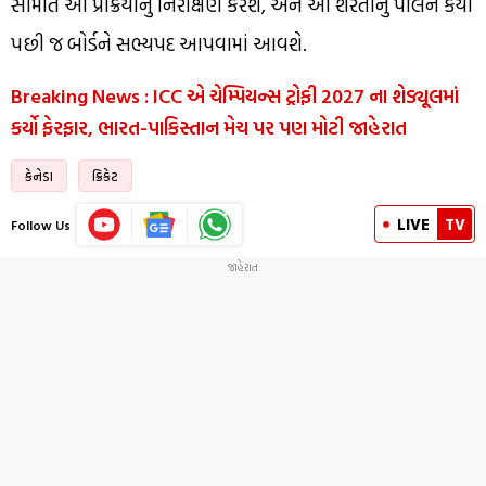
સમિતિ આ પ્રક્રિયાનું નિરીક્ષણ કરશે, અને આ શરતોનું પાલન કર્યા
પછી જ બોર્ડને સભ્યપદ આપવામાં આવશે.
Breaking News : ICC એ ચેમ્પિયન્સ ટ્રોફી 2027 ના શેડ્યૂલમાં
કર્યો ફેરફાર, ભારત-પાકિસ્તાન મેચ પર પણ મોટી જાહેરાત
કેનેડા
ક્રિકેટ
LIVE
TV
Follow Us