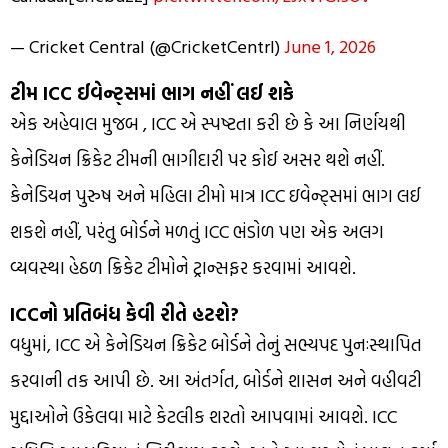
— Cricket Central (@CricketCentrl)
June 1, 2026
ટીમ ICC ઈવેન્ટ્સમાં ભાગ નહીં લઈ શકે
એક અહેવાલ મુજબ , ICC એ સ્પષ્ટતા કરી છે કે આ નિર્ણયથી
કેનેડિયન ક્રિકેટ ટીમની ભાગીદારી પર કોઈ અસર થશે નહીં.
કેનેડિયન પુરુષ અને મહિલા ટીમો માત્ર ICC ઇવેન્ટ્સમાં ભાગ લઈ
શકશે નહીં, પરંતુ બોર્ડને મળતું ICC ભંડોળ પણ એક અલગ
વ્યવસ્થા હેઠળ ક્રિકેટ ટીમોને ટ્રાન્સફર કરવામાં આવશે.
ICCનો પ્રતિબંધ કેવી રીતે હટશે?
વધુમાં, ICC એ કેનેડિયન ક્રિકેટ બોર્ડને તેનું સભ્યપદ પુનઃસ્થાપિત
કરવાની તક આપી છે. આ અંતર્ગત, બોર્ડને શાસન અને વહીવટી
મુદ્દાઓને ઉકેલવા માટે કેટલીક શરતો આપવામાં આવશે. ICC