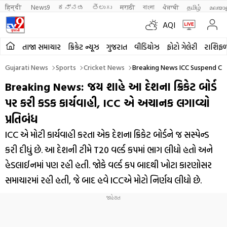
हिन्दी 
News9
ಕನ್ನಡ
తెలుగు
मराठी
বাংলা
ਪੰਜਾਬੀ
தமிழ்
മലയാ
AQI
તાજા સમાચાર
ક્રિકેટ ન્યૂઝ
ગુજરાત
વીડિયોઝ
ફોટો ગેલેરી
રાશિફ
Gujarati News
Sports
Cricket News
Breaking News ICC Suspend Can
Breaking News: જય શાહે આ દેશના ક્રિકેટ બોર્ડ
પર કરી કડક કાર્યવાહી, ICC એ અચાનક લગાવ્યો
પ્રતિબંધ
ICC એ મોટી કાર્યવાહી કરતા એક દેશના ક્રિકેટ બોર્ડને જ સસ્પેન્ડ
કરી દીધું છે. આ દેશની ટીમે T20 વર્લ્ડ કપમાં ભાગ લીધો હતો અને
હેડલાઈનમાં પણ રહી હતી. જોકે વર્લ્ડ કપ બાદથી ખોટા કારણોસર
સમાચારમાં રહી હતી, જે બાદ હવે ICCએ મોટો નિર્ણય લીધો છે.