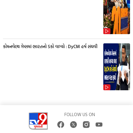
કોમનવેલ્થ ગેમ્સમાં ભારતનો ડંકો વાગ્યો : DyCM હર્ષ સંઘવી
FOLLOW US ON