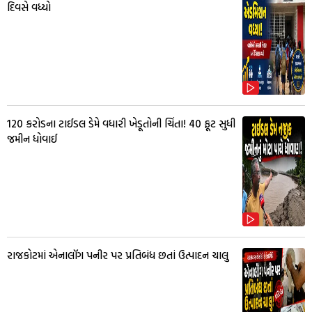
દિવસે વધ્યો
₹120 કરોડના ટાઈડલ ડેમે વધારી ખેડૂતોની ચિંતા! 40 ફૂટ સુધી
જમીન ધોવાઈ
રાજકોટમાં એનાલૉગ પનીર પર પ્રતિબંધ છતાં ઉત્પાદન ચાલુ