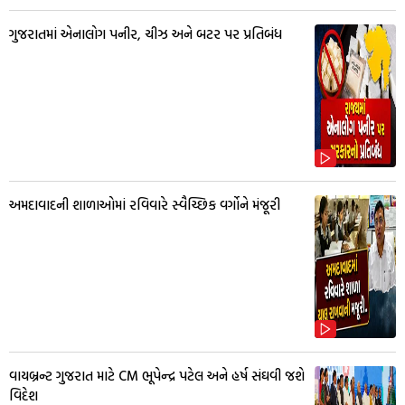
ગુજરાતમાં એનાલોગ પનીર, ચીઝ અને બટર પર પ્રતિબંધ
અમદાવાદની શાળાઓમાં રવિવારે સ્વૈચ્છિક વર્ગોને મંજૂરી
વાયબ્રન્ટ ગુજરાત માટે CM ભૂપેન્દ્ર પટેલ અને હર્ષ સંઘવી જશે
વિદેશ