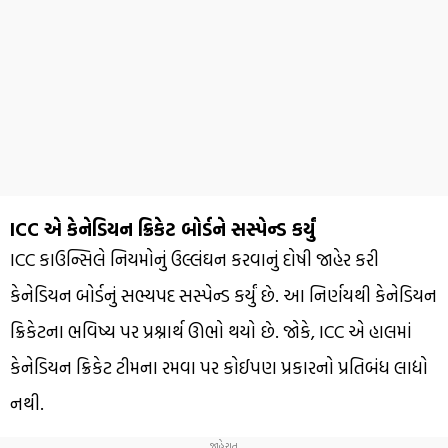
ICC એ કેનેડિયન ક્રિકેટ બોર્ડને સસ્પેન્ડ કર્યું
ICC કાઉન્સિલે નિયમોનું ઉલ્લંઘન કરવાનું દોષી જાહેર કરી
કેનેડિયન બોર્ડનું સભ્યપદ સસ્પેન્ડ કર્યું છે. આ નિર્ણયથી કેનેડિયન
ક્રિકેટના ભવિષ્ય પર પ્રશ્નાર્થ ઊભો થયો છે. જોકે, ICC એ હાલમાં
કેનેડિયન ક્રિકેટ ટીમના રમવા પર કોઈપણ પ્રકારનો પ્રતિબંધ લાદ્યો
નથી.