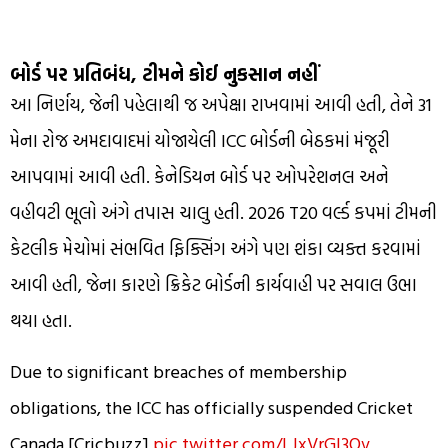
બોર્ડ પર પ્રતિબંધ, ટીમને કોઈ નુકસાન નહીં
આ નિર્ણય, જેની પહેલાથી જ અપેક્ષા રાખવામાં આવી હતી, તેને 31
મેના રોજ અમદાવાદમાં યોજાયેલી ICC બોર્ડની બેઠકમાં મંજૂરી
આપવામાં આવી હતી. કેનેડિયન બોર્ડ પર ઓપરેશનલ અને
વહીવટી ભૂલો અંગે તપાસ ચાલુ હતી. 2026 T20 વર્લ્ડ કપમાં ટીમની
કેટલીક મેચોમાં સંભવિત ફિક્સિંગ અંગે પણ શંકા વ્યક્ત કરવામાં
આવી હતી, જેના કારણે ક્રિકેટ બોર્ડની કાર્યવાહી પર સવાલ ઉભા
થયા હતા.
Due to significant breaches of membership
obligations, the ICC has officially suspended Cricket
Canada.[Cricbuzz]
pic.twitter.com/LJxVrGI3Ov