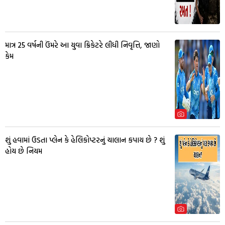
માત્ર 25 વર્ષની ઉંમરે આ યુવા ક્રિકેટરે લીધી નિવૃત્તિ, જાણો
કેમ
શું હવામાં ઉડતા પ્લેન કે હેલિકોપ્ટરનું ચાલાન કપાય છે ? શું
હોય છે નિયમ