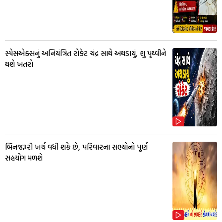
સ્પેસએક્સનું અનિયંત્રિત રોકેટ ચંદ્ર સાથે અથડાયું, શુ પૃથ્વીને
થશે ખતરો
બિનજરૂરી ખર્ચ વધી શકે છે, પરિવારના સભ્યોનો પૂર્ણ
સહયોગ મળશે