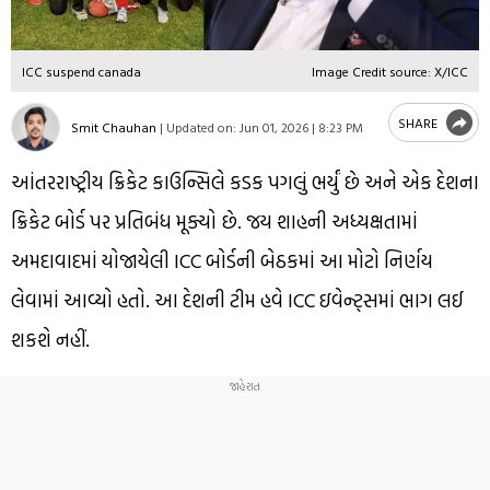
ICC suspend canada
Image Credit source: X/ICC
SHARE
Smit Chauhan
|
Updated on:
Jun 01, 2026 | 8:23 PM
આંતરરાષ્ટ્રીય ક્રિકેટ કાઉન્સિલે કડક પગલું ભર્યું છે અને એક દેશના
ક્રિકેટ બોર્ડ પર પ્રતિબંધ મૂક્યો છે. જય શાહની અધ્યક્ષતામાં
અમદાવાદમાં યોજાયેલી ICC બોર્ડની બેઠકમાં આ મોટો નિર્ણય
લેવામાં આવ્યો હતો. આ દેશની ટીમ હવે ICC ઇવેન્ટ્સમાં ભાગ લઈ
શકશે નહીં.