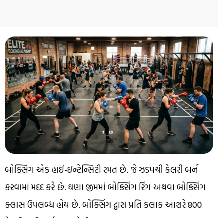
બોક્સિંગ એક હાઈ-ઇન્ટેન્સિટી રમત છે. જે ઝડપથી કેલરી બર્ન
કરવામાં મદદ કરે છે. ઘણા જીમમાં બોક્સિંગ રિંગ અથવા બોક્સિંગ
ક્લાસ ઉપલબ્ધ હોય છે. બોક્સિંગ દ્વારા પ્રતિ કલાક આશરે 800