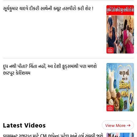
સૂર્યકુમાર યાદવે દીકરી સાથેની ક્યૂટ તસવીરો કરી શેર !
દૂધ નથી પીતા? ચિંતા નહીં, આ દેશી ફૂડ્સમાંથી પણ મળશે
ભરપૂર કેલ્શિયમ
Latest Videos
View More
વાયબ્રન્ટ ગુજરાત માટે CM ભૂપેન્દ્ર પટેલ અને હર્ષ સંઘવી જશે