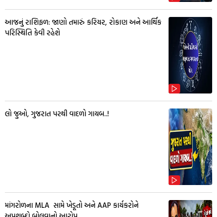
આજનું રાશિફળ: જાણો તમારું કરિયર, રોકાણ અને આર્થિક
પરિસ્થિતિ કેવી રહેશે
લો જુઓ, ગુજરાત પરથી વાદળો ગાયબ..!
માંગરોળના MLA સામે ખેડૂતો અને AAP કાર્યકરોને
અપશબ્દો બોલવાનો આરોપ