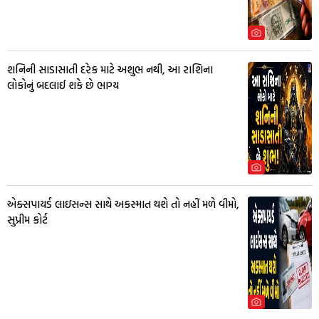
શનિની સાડાસાતી દરેક માટે અશુભ નથી, આ રાશિના
લોકોનું બદલાઈ શકે છે ભાગ્ય
એક્સપાયર્ડ લાઇસન્સ સાથે અકસ્માત થશે તો નહીં મળે વીમો,
સુપ્રીમ કોર્ટ