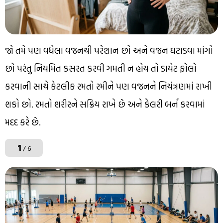
જો તમે પણ વધેલા વજનથી પરેશાન છો અને વજન ઘટાડવા માંગો
છો પરંતુ નિયમિત કસરત કરવી ગમતી ન હોય તો ડાયેટ ફોલો
કરવાની સાથે કેટલીક રમતો રમીને પણ વજનને નિયંત્રણમાં રાખી
શકો છો. રમતો શરીરને સક્રિય રાખે છે અને કેલરી બર્ન કરવામાં
મદદ કરે છે.
1
/ 6