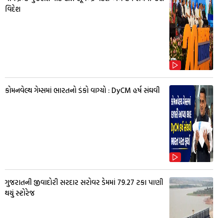
વિદેશ
કોમનવેલ્થ ગેમ્સમાં ભારતનો ડંકો વાગ્યો : DyCM હર્ષ સંઘવી
ગુજરાતની જીવાદોરી સરદાર સરોવર ડેમમાં 79.27 ટકા પાણી
થયું સ્ટોરેજ