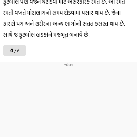
ફૂટબોલ પણ વજન ઘટાડવા માટે અસરકારક રમત છે. આ રમત
રમતી વખતે મોટાભાગનો સમય દોડવામાં પસાર થાય છે. જેના
કારણે પગ અને શરીરના અન્ય ભાગોની સતત કસરત થાય છે.
સાથે જ ફૂટબોલ હાડકાંને મજબૂત બનાવે છે.
4
/ 6