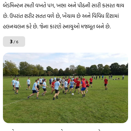
બેડમિન્ટન રમતી વખતે પગ, ખભા અને પીઠની સારી કસરત થાય
છે. ઉપરાંત શરીર સતત વળે છે, ખેંચાય છે અને વિવિધ દિશામાં
હલનચલન કરે છે. જેના કારણે સ્નાયુઓ મજબૂત બને છે.
3
/ 6