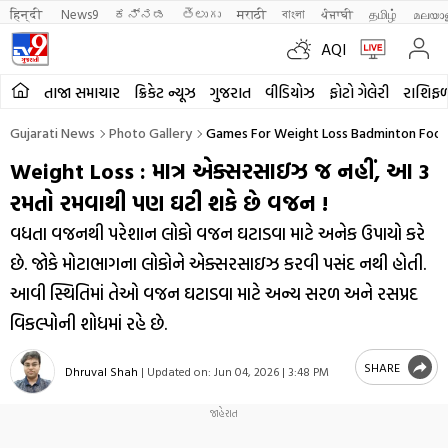
हिन्दी 
News9
ಕನ್ನಡ
తెలుగు
मराठी
বাংলা
ਪੰਜਾਬੀ
தமிழ்
മലയാ
AQI
તાજા સમાચાર
ક્રિકેટ ન્યૂઝ
ગુજરાત
વીડિયોઝ
ફોટો ગેલેરી
રાશિફ
Gujarati News
Photo Gallery
Games For Weight Loss Badminton Footb
Weight Loss : માત્ર એક્સરસાઇઝ જ નહીં, આ 3
રમતો રમવાથી પણ ઘટી શકે છે વજન !
વધતા વજનથી પરેશાન લોકો વજન ઘટાડવા માટે અનેક ઉપાયો કરે
છે. જોકે મોટાભાગના લોકોને એક્સરસાઇઝ કરવી પસંદ નથી હોતી.
આવી સ્થિતિમાં તેઓ વજન ઘટાડવા માટે અન્ય સરળ અને રસપ્રદ
વિકલ્પોની શોધમાં રહે છે.
SHARE
Dhruval Shah
|
Updated on:
Jun 04, 2026 | 3:48 PM