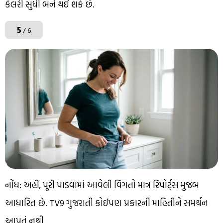
કેલરી સુધી બર્ન થઈ શકે છે.
5
/ 6
નોંધ: અહીં, પૂરી પાડવામાં આવેલી વિગતો માત્ર રિપોર્ટ્સ મુજબ
આધારિત છે. TV9 ગુજરાતી કોઈપણ પ્રકારની માહિતીને સમર્થન
આપતું નથી.