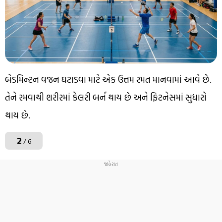
બેડમિન્ટન વજન ઘટાડવા માટે એક ઉત્તમ રમત માનવામાં આવે છે.
તેને રમવાથી શરીરમાં કેલરી બર્ન થાય છે અને ફિટનેસમાં સુધારો
થાય છે.
2
/ 6