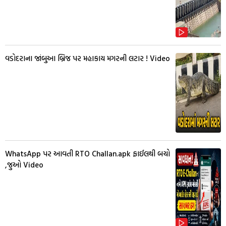
વડોદરાના જાંબુઆ બ્રિજ પર મહાકાય મગરની લટાર ! Video
WhatsApp પર આવતી RTO Challan.apk ફાઈલથી બચો
,જુઓ Video