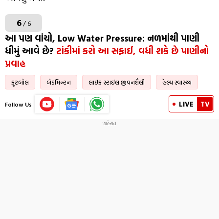
6
/ 6
આ પણ વાંચો, Low Water Pressure: નળમાંથી પાણી
ધીમું આવે છે?
ટાંકીમાં કરો આ સફાઈ, વધી શકે છે પાણીનો
પ્રવાહ
ફૂટબોલ
બેડમિન્ટન
લાઈફ સ્ટાઈલ જીવનશૈલી
હેલ્થ સ્વાસ્થ્ય
LIVE
TV
Follow Us