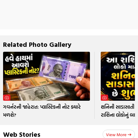
Related Photo Gallery
ગવર્નરની જાહેરાત: પ્લાસ્ટિકની નોટ ક્યારે
શનિની સાડાસાતી દ
મળશે?
રાશિના લોકોનું બદ
Web Stories
View More