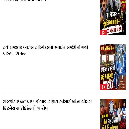
હવે રાજકોટ એઈમ્સ હોસ્પિટલમાં સ્પાઈન સર્જરીનો થયો
પ્રારંભ- Video
રાજકોટ RMC VRS કૌભાંડ: સફાઈ કર્મચારીઓના બોગસ
ફિટનેસ સર્ટિફિકેટનો આરોપ