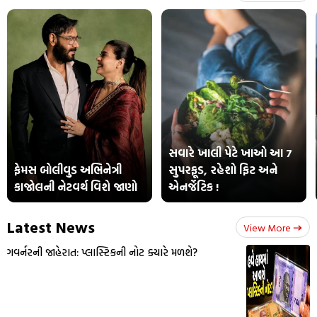
સવારે ખાલી પેટે ખાઓ આ 7
ફેમસ બોલીવુડ અભિનેત્રી
સુપરફૂડ, રહેશો ફિટ અને
કાજોલની નેટવર્થ વિશે જાણો
એનર્જેટિક !
Latest News
View More
ગવર્નરની જાહેરાત: પ્લાસ્ટિકની નોટ ક્યારે મળશે?