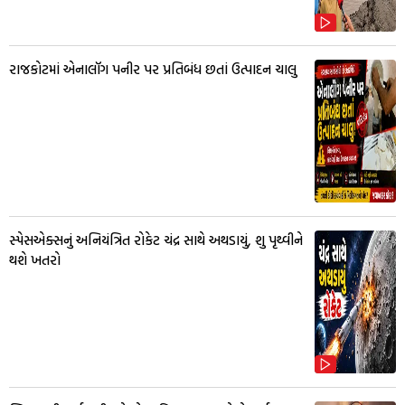
રાજકોટમાં એનાલૉગ પનીર પર પ્રતિબંધ છતાં ઉત્પાદન ચાલુ
સ્પેસએક્સનું અનિયંત્રિત રોકેટ ચંદ્ર સાથે અથડાયું, શુ પૃથ્વીને
થશે ખતરો