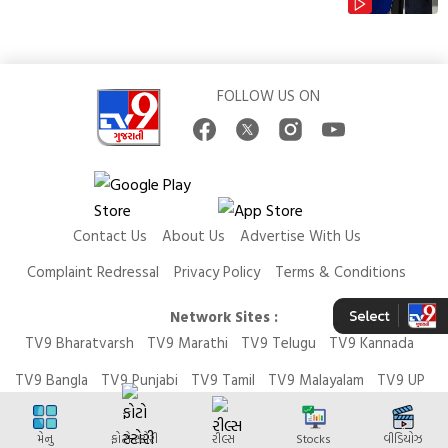
FOLLOW US ON
Contact Us
About Us
Advertise With Us
Complaint Redressal
Privacy Policy
Terms & Conditions
Network Sites :
TV9 Bharatvarsh
TV9 Marathi
TV9 Telugu
TV9 Kannada
TV9 Bangla
TV9 Punjabi
TV9 Tamil
TV9 Malayalam
TV9 UP
News9 LIVE
Money9 LIVE
મેનુ
ફોટો સ્ટોરી
રીલ્સ
Stocks
વીડિયોઝ