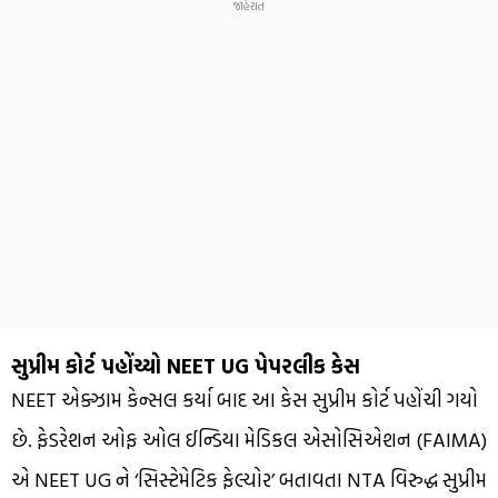
સુપ્રીમ કોર્ટ પહોંચ્યો NEET UG પેપરલીક કેસ
NEET એક્ઝામ કેન્સલ કર્યા બાદ આ કેસ સુપ્રીમ કોર્ટ પહોંચી ગયો
છે. ફેડરેશન ઓફ ઓલ ઈન્ડિયા મેડિકલ એસોસિએશન (FAIMA)
એ NEET UG ને ‘સિસ્ટેમેટિક ફેલ્યોર’ બતાવતા NTA વિરુદ્ધ સુપ્રીમ