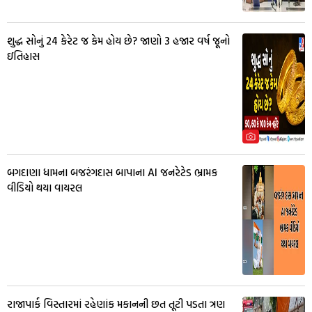
શુદ્ધ સોનું 24 કેરેટ જ કેમ હોય છે? જાણો 3 હજાર વર્ષ જૂનો
ઇતિહાસ
બગદાણા ધામના બજરંગદાસ બાપાના AI જનરેટેડ ભ્રામક
વીડિયો થયા વાયરલ
રાજાપાર્ક વિસ્તારમાં રહેણાંક મકાનની છત તૂટી પડતા ત્રણ