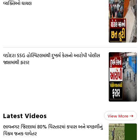
વ્યક્તિઓ ઘાયલ
વડોદરા SSG હોસ્પિટલમાંથી દુષ્કર્મ કેસનો આરોપી પોલીસ
જાપ્તામાંથી ફરાર
Latest Videos
View More
ભાવનગર જિલ્લામાં 80% વિસ્તારમાં કપાસ અને મગફળીનું
વિક્રમ જનક વાવેતર