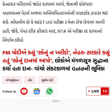
કેન્દ્રવાર પરિણામો જાહેર કરવામાં આવે, જેનાથી કોઈપણ
અસામાન્ય પેટર્ન અથવા અનિયમિતતાઓની પારદર્શક તપાસ થઈ
શકે. નોંધનીય છે કે NEET-UG પરીક્ષા 3 મેના રોજ લેવામાં આવી
હતી; જોકે, પેપર લીક કૌભાંડ બાદ, NTA એ પરીક્ષા રદ કરવાનો
નિર્ણય લીધો.
PM મોદીએ કહ્યું ‘સોનું ન ખરીદો’, નેહરુ સરકારે કહ્યું
હતું ‘સોનું દાનમાં આપો’,
લોકોએ મંગળસૂત્ર સુદ્ધાના
કર્યા હતા દાન- વાંચો સંકટકાળમાં Goldની ભૂમિકા
એજ્યુકેશન
નીટ
સુપ્રીમ કોર્ટ
LIVE
TV
Follow Us