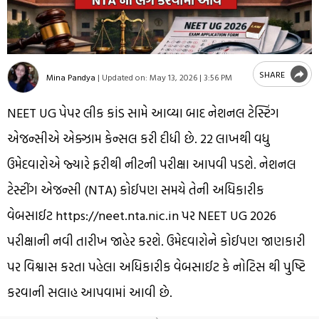
SHARE
Mina Pandya
|
Updated on:
May 13, 2026 | 3:56 PM
NEET UG પેપર લીક કાંડ સામે આવ્યા બાદ નેશનલ ટેસ્ટિંગ
એજન્સીએ એક્ઝામ કેન્સલ કરી દીધી છે. 22 લાખથી વધુ
ઉમેદવારોએ જ્યારે ફરીથી નીટની પરીક્ષા આપવી પડશે. નેશનલ
ટેસ્ટીંગ એજન્સી (NTA) કોઈપણ સમયે તેની અધિકારીક
વેબસાઈટ https://neet.nta.nic.in પર NEET UG 2026
પરીક્ષાની નવી તારીખ જાહેર કરશે. ઉમેદવારોને કોઈપણ જાણકારી
પર વિશ્વાસ કરતા પહેલા અધિકારીક વેબસાઈટ કે નોટિસ થી પુષ્ટિ
કરવાની સલાહ આપવામાં આવી છે.