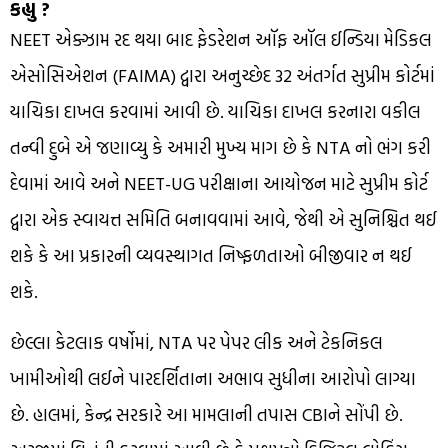
કહ્યુ ?
NEET એક્ઝામ રદ થયા બાદ ફેડરેશન ઑફ ઑલ ઈન્ડિયા મેડિકલ
એસોસિએશન (FAIMA) દ્વારા અનુચ્છેદ 32 અંતર્ગત સુપ્રીમ કોર્ટમાં
યાચિકા દાખલ કરવામાં આવી છે. યાચિકા દાખલ કરનારા વકીલ
તન્વી દુબે એ જણાવ્યુ કે અમારી મુખ્ય માગ છે કે NTA નો ભંગ કરી
દેવામાં આવે અને NEET-UG પરીક્ષાના આયોજન માટે સુપ્રીમ કોર્ટ
દ્વારા એક સ્વાયત્ત સમિતિ બનાવવામાં આવે, જેથી એ સુનિશ્ચિત થઈ
શકે કે આ પ્રકારની વ્યવસ્થાગત નિષ્ફળતાઓ બીજીવાર ન થઈ
શકે.
છેલ્લા કેટલાક વર્ષોમાં, NTA પર પેપર લીક અને ટેકનિકલ
ખામીઓથી લઈને પારદર્શિતાના અભાવ સુધીના આરોપો લાગ્યા
છે. હાલમાં, કેન્દ્ર સરકારે આ મામલાની તપાસ CBIને સોંપી છે.