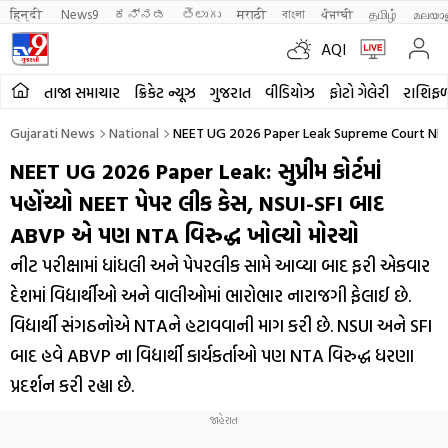
हिन्दी 
News9
ಕನ್ನಡ
తెలుగు
मराठी
বাংলা
ਪੰਜਾਬੀ
தமிழ்
മലയാ
AQI
તાજા સમાચાર
ક્રિકેટ ન્યૂઝ
ગુજરાત
વીડિયોઝ
ફોટો ગેલેરી
રાશિફ
Gujarati News
National
NEET UG 2026 Paper Leak Supreme Court NEET 
NEET UG 2026 Paper Leak: સુપ્રીમ કોર્ટમાં
પહોંચ્યો NEET પેપર લીક કેસ, NSUI-SFI બાદ
ABVP એ પણ NTA વિરુદ્ધ ખોલ્યો મોરચો
નીટ પરીક્ષામાં ધાંધલી અને પેપરલીક સામે આવ્યા બાદ ફરી એકવાર
દેશમાં વિદ્યાર્થીઓ અને વાલીઓમાં ભારોભાર નારાજગી ફેલાઈ છે.
વિદ્યાર્થી સંગઠનોએ NTAને હટાવવાની માગ કરી છે. NSUI અને SFI
બાદ હવે ABVP ના વિદ્યાર્થી કાર્યકર્તાઓ પણ NTA વિરુદ્ધ ધરણા
પ્રદર્શન કરી રહ્યા છે.