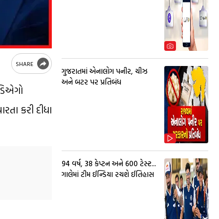
SHARE
ગુજરાતમાં એનાલોગ પનીર, ચીઝ
અને બટર પર પ્રતિબંધ
 ‘ડિએગો
િચારતા કરી દીધા
94 વર્ષ, 38 કેપ્ટન અને 600 ટેસ્ટ...
ગાલેમાં ટીમ ઈન્ડિયા રચશે ઈતિહાસ