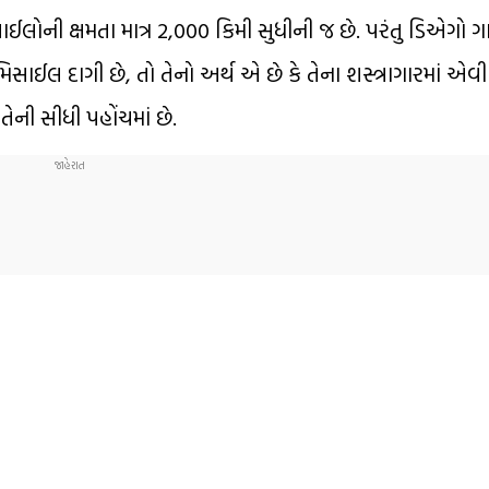
સાઈલોની ક્ષમતા માત્ર 2,000 કિમી સુધીની જ છે. પરંતુ ડિએગો ગા
ાઈલ દાગી છે, તો તેનો અર્થ એ છે કે તેના શસ્ત્રાગારમાં એવ
ેની સીધી પહોંચમાં છે.