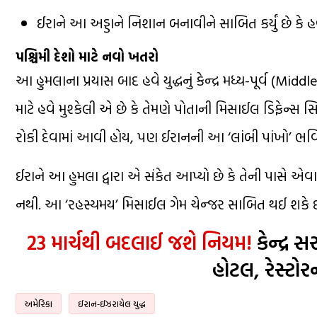
ઈરાને આ અડ્ડાને નિશાન બનાવીને સાબિત કર્યું છે કે હ
પશ્ચિમી દેશો માટે નવો ખતરો
આ હુમલાના પ્રયાસ બાદ હવે યુદ્ધનું કેન્દ્ર મધ્ય-પૂર્વ (Mid
માટે હવે મુશ્કેલી એ છે કે તેમણે પોતાની મિસાઈલ ડિફેન્સ 
રોકી દેવામાં આવી હોય, પણ ઈરાનની આ ‘લાંબી પાંખો’ ભવિષ
ઈરાને આ હુમલા દ્વારા એ સંકેત આપ્યો છે કે તેની પાસે એ
નથી. આ ‘રહસ્યમય’ મિસાઈલ ગેમ ચેન્જર સાબિત થઈ શકે છ
23 માર્ચથી બદલાઈ જશે નિયમ!
કેન્દ્ર 
હોટલ, રેસ્ટોર
અમેરિકા
ઈરાન-ઈઝરાયેલ યુદ્ધ