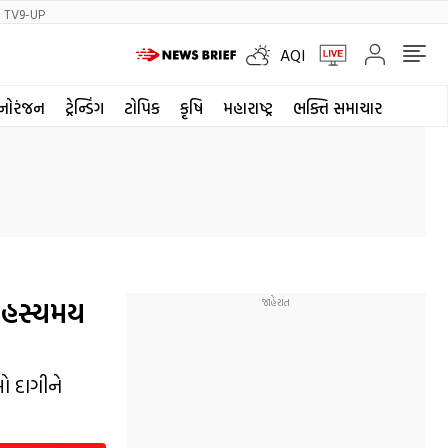
TV9-UP
AQI
નોરંજન
ટ્રેન્ડિંગ
ટોપિક
કૃષિ
મહારાષ્ટ્ર
ભક્તિ સમાચાર
 રહસ્યમય
ો દાગીને