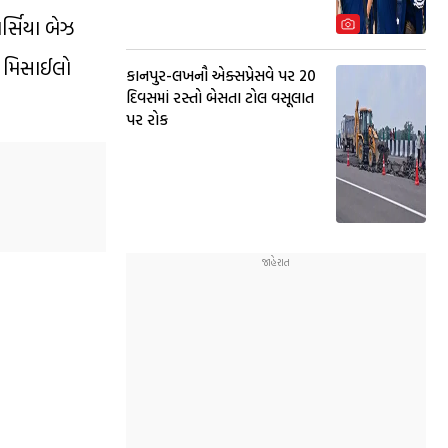
ર્સિયા બેઝ
ી મિસાઈલો
કાનપુર-લખનૌ એક્સપ્રેસવે પર 20
દિવસમાં રસ્તો બેસતા ટોલ વસૂલાત
પર રોક