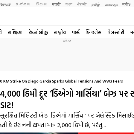
News9
ಕನ್ನಡ
తెలుగు
मराठी
বাংলা
ਪੰਜਾਬੀ
தமிழ்
മലയാളം
मनी9
રી
રાશિફળ
ટેકનોલોજી
રાષ્ટ્રીય
વર્લ્ડ
બિઝનેસ
વેબસ્ટોરી
મ
000 KM Strike On Diego Garcia Sparks Global Tensions And WW3 Fears
 4,000 કિમી દૂર ‘ડિએગો ગાર્સિયા’ બેઝ પર
ફડાટ!
ુરક્ષિત મિલિટરી બેઝ 'ડિએગો ગાર્સિયા' પર બેલેસ્ટિક મિસાઈલ
ી કે ઈરાનની ક્ષમતા માત્ર 2,000 કિમી છે, પરંતુ...