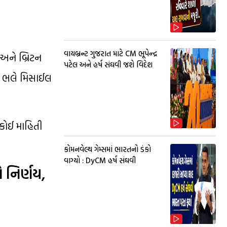
વાયબ્રન્ટ ગુજરાત માટે CM ભૂપેન્દ્ર
 અને બ્રિટન
પટેલ અને હર્ષ સંઘવી જશે વિદેશ
તે, ભલે મિસાઈલ
 કોઈ માહિતી
કોમનવેલ્થ ગેમ્સમાં ભારતનો ડંકો
વાગ્યો : DyCM હર્ષ સંઘવી
 નિર્ણય,