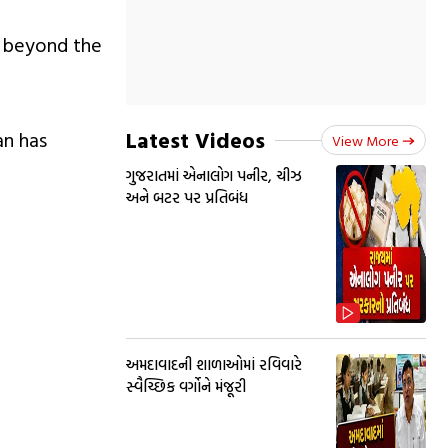
l beyond the
Latest Videos
an has
View More
ગુજરાતમાં એનાલોગ પનીર, ચીઝ
અને બટર પર પ્રતિબંધ
અમદાવાદની શાળાઓમાં રવિવારે
સ્વૈચ્છિક વર્ગોને મંજૂરી