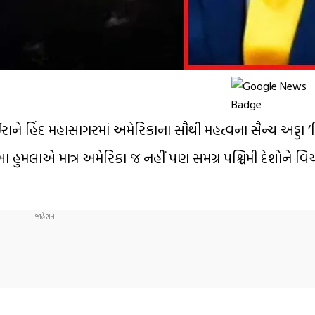
 ઈરાને હિંદ મહાસાગરમાં અમેરિકાના સૌથી મહત્વના સૈન્ય અડ્ડા
 છે. આ હુમલાએ માત્ર અમેરિકા જ નહીં પણ સમગ્ર પશ્ચિમી દેશોને વ