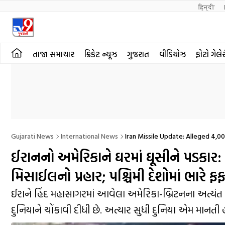
हिन्दी 
તાજા સમાચાર
ક્રિકેટ ન્યૂઝ
ગુજરાત
વીડિયોઝ
ફોટો ગેલે
Gujarati News
International News
Iran Missile Update: Alleged 4,
ઈરાનનો અમેરિકાને ઘરમાં ઘૂસીને પડકાર:
મિસાઈલનો પ્રહાર; પશ્ચિમી દેશોમાં ભારે ફ
ઈરાને હિંદ મહાસાગરમાં આવેલા અમેરિકા-બ્રિટનના અત્યંત સ
દુનિયાને ચોંકાવી દીધી છે. અત્યાર સુધી દુનિયા એમ માનતી હત