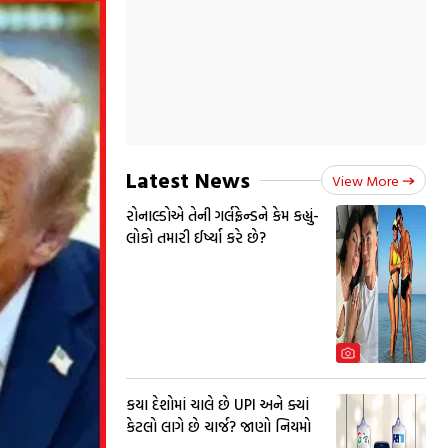
Latest News
View More
રોનાલ્ડોએ તેની ગર્લફ્રેન્ડને કેમ કહ્યું-
લોકો તમારી ઈર્ષ્યા કરે છે?
કયા દેશોમાં ચાલે છે UPI અને ક્યાં
કેટલો લાગે છે ચાર્જ? જાણો નિયમો