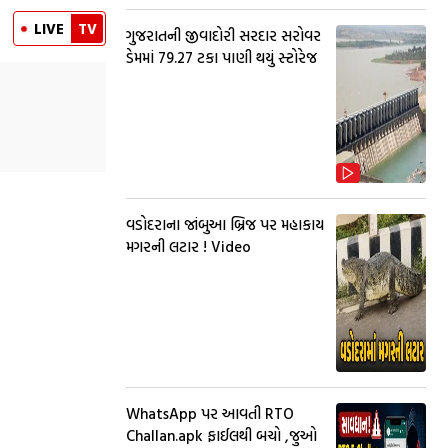
LIVE
TV
ગુજરાતની જીવાદોરી સરદાર સરોવર
ડેમમાં 79.27 ટકા પાણી થયું સ્ટોરેજ
વડોદરાના જાંબુઆ બ્રિજ પર મહાકાય
મગરની લટાર ! Video
WhatsApp પર આવતી RTO
Challan.apk ફાઈલથી બચો ,જુઓ