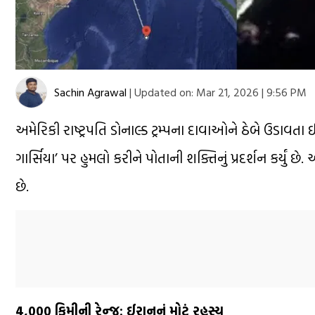
Sachin Agrawal
|
Updated on:
Mar 21, 2026 | 9:56 PM
અમેરિકી રાષ્ટ્રપતિ ડોનાલ્ડ ટ્રમ્પના દાવાઓને ઠેબે ઉડાવતા
ગાર્સિયા’ પર હુમલો કરીને પોતાની શક્તિનું પ્રદર્શન કર્યું
છે.
4,000 કિમીની રેન્જ: ઈરાનનું મોટું રહસ્ય