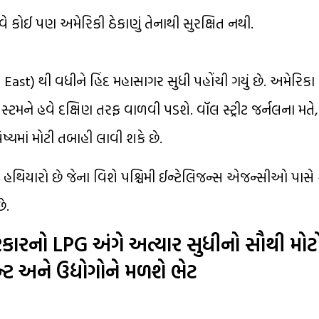
વે કોઈ પણ અમેરિકી ઠેકાણું તેનાથી સુરક્ષિત નથી.
dle East) થી વધીને હિંદ મહાસાગર સુધી પહોંચી ગયું છે. અમેરિકા
સિસ્ટમને હવે દક્ષિણ તરફ વાળવી પડશે. વૉલ સ્ટ્રીટ જર્નલના મ
્યમાં મોટી તબાહી લાવી શકે છે.
વા હથિયારો છે જેના વિશે પશ્ચિમી ઈન્ટેલિજન્સ એજન્સીઓ પાસે
ે.
સરકારનો LPG અંગે અત્યાર સુધીનો સૌથી મોટો
ન્ટ અને ઉદ્યોગોને મળશે ભેટ