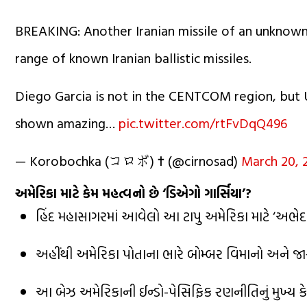
BREAKING: Another Iranian missile of an unknown 
range of known Iranian ballistic missiles.
Diego Garcia is not in the CENTCOM region, but
shown amazing…
pic.twitter.com/rtFvDqQ496
— Korobochka (コロボ) ✝️ (@cirnosad)
March 20, 
અમેરિકા માટે કેમ મહત્વનો છે ‘ડિએગો ગાર્સિયા’?
હિંદ મહાસાગરમાં આવેલો આ ટાપુ અમેરિકા માટે ‘અભેદ 
અહીંથી અમેરિકા પોતાના ભારે બોમ્બર વિમાનો અને જા
આ બેઝ અમેરિકાની ઈન્ડો-પેસિફિક રણનીતિનું મુખ્ય કેન્દ