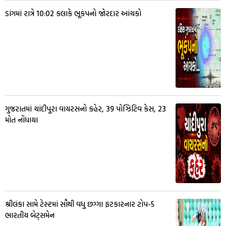
ડાંગમાં રાત્રે 10:02 કલાકે ભૂકંપનો જોરદાર આંચકો
ગુજરાતમાં ચાંદીપુરા વાયરસનો કહેર, 39 પોઝિટિવ કેસ, 23
મોત નોંધાયા
શ્રીલંકા સામે ટેસ્ટમાં સૌથી વધુ છગ્ગા ફટકારનાર ટોપ-5
ભારતીય બેટ્સમેન