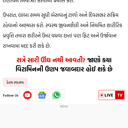
તણાવને નિયંત્રિત કરવાનો પ્રયાસ કરો.
ઉપરાંત, લાંબા સમય સુધી બેસવાનું ટાળો અને દિવસભર સક્રિય
રહેવાનો અભ્યાસ કરો. સ્વસ્થ જીવનશૈલી અને નિયમિત શારીરિક
પ્રવૃત્તિ તમારા શરીરને ઉંમર વધવા છતાં પણ ફિટ અને ઉર્જાવાન
રાખવામાં મદદ કરી શકે છે.
રાત્રે સારી ઊંઘ નથી આવતી?
જાણો કયા
વિટામિનની ઉણપ જવાબદાર હોઈ શકે છે
હેલ્થ સ્વાસ્થ્ય
LIVE
TV
Follow Us