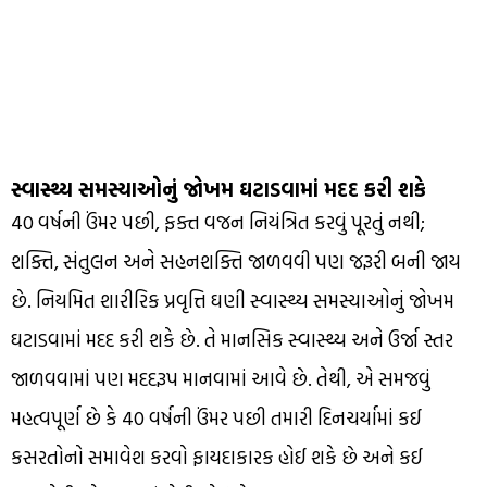
સ્વાસ્થ્ય સમસ્યાઓનું જોખમ ઘટાડવામાં મદદ કરી શકે
40 વર્ષની ઉંમર પછી, ફક્ત વજન નિયંત્રિત કરવું પૂરતું નથી;
શક્તિ, સંતુલન અને સહનશક્તિ જાળવવી પણ જરૂરી બની જાય
છે. નિયમિત શારીરિક પ્રવૃત્તિ ઘણી સ્વાસ્થ્ય સમસ્યાઓનું જોખમ
ઘટાડવામાં મદદ કરી શકે છે. તે માનસિક સ્વાસ્થ્ય અને ઉર્જા સ્તર
જાળવવામાં પણ મદદરૂપ માનવામાં આવે છે. તેથી, એ સમજવું
મહત્વપૂર્ણ છે કે 40 વર્ષની ઉંમર પછી તમારી દિનચર્યામાં કઈ
કસરતોનો સમાવેશ કરવો ફાયદાકારક હોઈ શકે છે અને કઈ