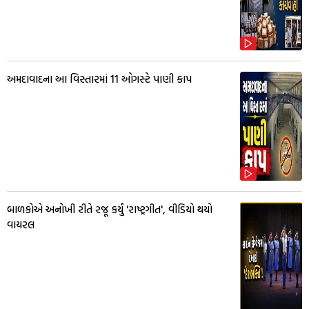
અમદાવાદના આ વિસ્તારમાં 11 ઓગસ્ટે પાણી કાપ
બાળકોએ અનોખી રીતે રજૂ કર્યું 'રાષ્ટ્રગીત', વીડિયો થયો
વાયરલ