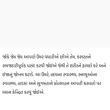
જોકે જેમ જેમ આપણે ઉંમર વધારીએ છીએ તેમ, કસરતને
સમજદારીપૂર્વક પસંદ કરવી જોઈએ જેથી તે શરીરને ફાયદો કરે અને
ઈજાનું જોખમ ઘટાડે. આ ઉંમરે, હૃદયના સ્વાસ્થ્ય, સ્નાયુઓના
સ્વાસ્થ્ય, હાડકાં અને સુગમતાને પ્રોત્સાહન આપતી કસરતો પર
ધ્યાન કેન્દ્રિત કરવું જોઈએ.