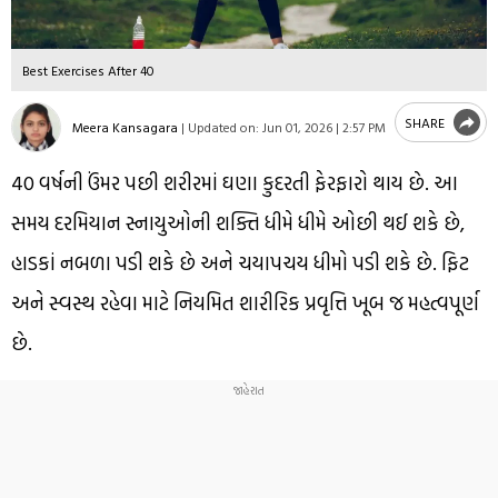
Best Exercises After 40
SHARE
Meera Kansagara
|
Updated on:
Jun 01, 2026 | 2:57 PM
40 વર્ષની ઉંમર પછી શરીરમાં ઘણા કુદરતી ફેરફારો થાય છે. આ
સમય દરમિયાન સ્નાયુઓની શક્તિ ધીમે ધીમે ઓછી થઈ શકે છે,
હાડકાં નબળા પડી શકે છે અને ચયાપચય ધીમો પડી શકે છે. ફિટ
અને સ્વસ્થ રહેવા માટે નિયમિત શારીરિક પ્રવૃત્તિ ખૂબ જ મહત્વપૂર્ણ
છે.