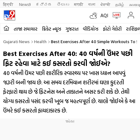
हिन्दी 
News9
ಕನ್ನಡ
తెలుగు
मराठी
বাংলা
ਪੰਜਾਬੀ
தமிழ்
മലയാ
AQI
તાજા સમાચાર
ક્રિકેટ ન્યૂઝ
ગુજરાત
વીડિયોઝ
ફોટો ગેલેરી
રાશિફ
Gujarati News
Health
Best Exercises After 40 Simple Workouts To St
Best Exercises After 40: 40 વર્ષની ઉંમર પછી
ફિટ રહેવા માટે કઈ કસરતો કરવી જોઈએ?
40 વર્ષની ઉંમર પછી શારીરિક સ્વાસ્થ્ય પર ખાસ ધ્યાન આપવું
જરૂરી બની જાય છે. આ સમય દરમિયાન શરીરમાં ઘણા કુદરતી
ફેરફારો થાય છે જે ફિટનેસ અને તાકાતને અસર કરી શકે છે. તેથી
યોગ્ય કસરતો પસંદ કરવી ખૂબ જ મહત્વપૂર્ણ છે. ચાલો જોઈએ કે આ
ઉંમરે કઈ કસરતો ફાયદાકારક છે.