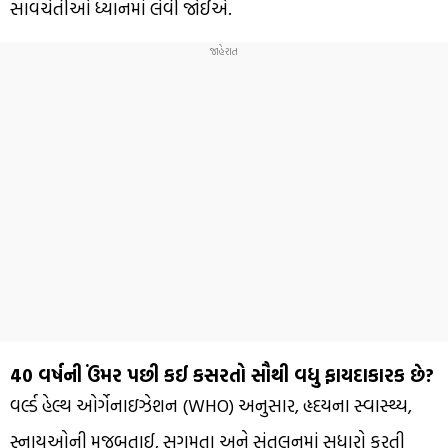
સાવચેતીઓ ધ્યાનમાં લેવી જોઈએ.
40 વર્ષની ઉંમર પછી કઈ કસરતો સૌથી વધુ ફાયદાકારક છે?
વર્લ્ડ હેલ્થ ઓર્ગેનાઇઝેશન (WHO) અનુસાર, હૃદયના સ્વાસ્થ્ય,
સ્નાયુઓની મજબૂતાઈ, સુગમતા અને સંતુલનમાં સુધારો કરતી