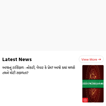
Latest News
View More
આજનું રાશિફળ : નોકરી, વેપાર કે પ્રેમ? આજે ક્યાં મળશે
તમને મોટી સફળતા?