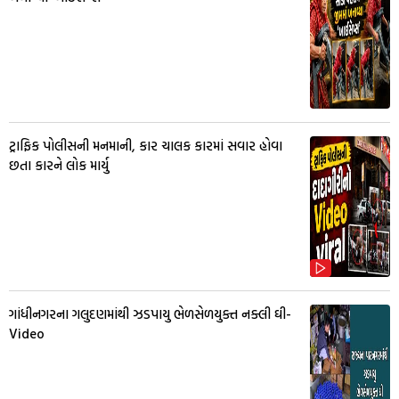
ટ્રાફિક પોલીસની મનમાની, કાર ચાલક કારમાં સવાર હોવા
છતા કારને લોક માર્યુ
ગાંધીનગરના ગલુદણમાંથી ઝડપાયુ ભેળસેળયુક્ત નક્લી ઘી-
Video