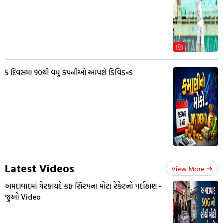
5 દિવસમાં 90થી વધુ કંપનીઓ આપશે ડિવિડન્ડ
Latest Videos
View More
અમદાવાદમાં ગેરકાયદે કફ સિરપના મોટા રેકેટનો પર્દાફાશ -
જુઓ Video