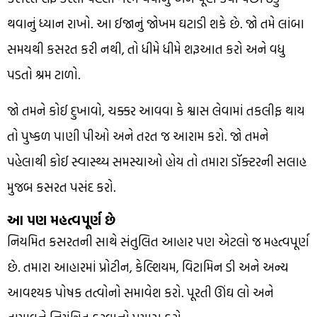
થવાનું ધ્યાન રાખો. આ ઈજાનું જોખમ ઘટાડી શકે છે. જો તમે લાંબા
સમયથી કસરત કરી નથી, તો ધીમે ધીમે શરૂઆત કરો અને વધુ
પડતો શ્રમ ટાળો.
જો તમને કોઈ દુખાવો, ચક્કર આવવા કે શ્વાસ લેવામાં તકલીફ થાય
તો પુષ્કળ પાણી પીઓ અને તરત જ આરામ કરો. જો તમને
પહેલાથી કોઈ સ્વાસ્થ્ય સમસ્યાઓ હોય તો તમારા ડૉક્ટરની સલાહ
મુજબ કસરત પસંદ કરો.
આ પણ મહત્વપૂર્ણ છે
નિયમિત કસરતની સાથે સંતુલિત આહાર પણ એટલો જ મહત્વપૂર્ણ
છે. તમારા આહારમાં પ્રોટીન, કેલ્શિયમ, વિટામિન ડી અને અન્ય
આવશ્યક પોષક તત્વોનો સમાવેશ કરો. પૂરતી ઊંઘ લો અને