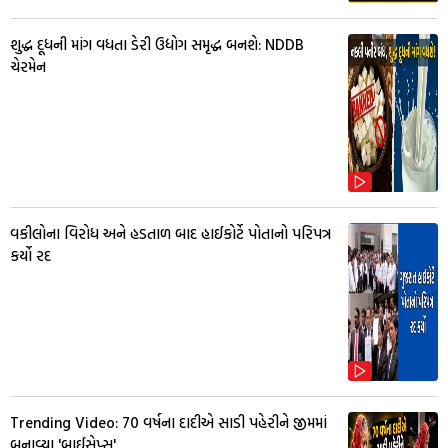
શુદ્ધ દૂધની માંગ વધતા ડેરી ઉદ્યોગ સમૃદ્ધ બનશે: NDDB
ચેરમેન
વકીલોના વિરોધ અને હડતાળ બાદ હાઈકોર્ટે પોતાનો પરિપત્ર
કર્યો રદ
Trending Video: 70 વર્ષના દાદીએ સાડી પહેરીને જીમમાં
બનાવ્યા 'બાઈસેપ્સ'