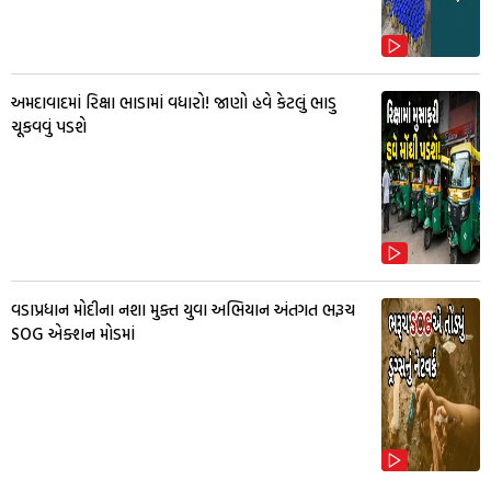
અમદાવાદમાં રિક્ષા ભાડામાં વધારો! જાણો હવે કેટલું ભાડુ
ચૂકવવું પડશે
વડાપ્રધાન મોદીના નશા મુક્ત યુવા અભિયાન અંતગત ભરૂચ
SOG એક્શન મોડમાં