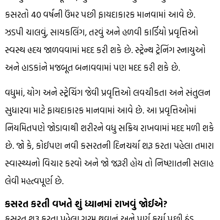
કસરતો 40 વર્ષની ઉંમર પછી ફાયદાકારક માનવામાં આવે છે.
ઝડપી ચાલવું, સાયકલિંગ, તરવું અને હળવી કાર્ડિયો પ્રવૃત્તિઓ
સ્વસ્થ હૃદય જાળવવામાં મદદ કરી શકે છે. સ્ટ્રેન્થ ટ્રેનિંગ સ્નાયુઓ
અને હાડકાંને મજબૂત બનાવવામાં પણ મદદ કરી શકે છે.
વધુમાં, યોગ અને સ્ટ્રેચિંગ જેવી પ્રવૃત્તિઓ લવચીકતા અને સંતુલન
સુધારવા માટે ફાયદાકારક માનવામાં આવે છે. આ પ્રવૃત્તિઓમાં
નિયમિતપણે જોડાવાથી શરીરને વધુ સક્રિય રાખવામાં મદદ મળી શકે
છે. જો કે, કોઈપણ નવી કસરતની દિનચર્યા શરૂ કરતા પહેલા તમારા
સ્વાસ્થ્યનો વિચાર કરવો અને જો જરૂરી હોય તો નિષ્ણાતની સલાહ
લેવી મહત્વપૂર્ણ છે.
કસરત કરતી વખતે શું ધ્યાનમાં રાખવું જોઈએ?
કસરત શરૂ કરતા પહેલા ગરમ થવાનું અને પૂર્ણ કર્યા પછી ઠંડુ