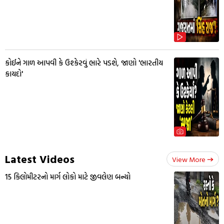
કોઈને ગાળ આપવી કે ઉશ્કેરવું ભારે પડશે, જાણો 'ભારતીય
કાયદો'
Latest Videos
View More
15 કિલોમીટરનો માર્ગ લોકો માટે જીવલેણ બન્યો