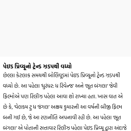
પેઇડ પ્રિવ્યૂનો ટ્રેન્ડ ઝડપથી વધ્યો
છેલ્લા કેટલાક સમયથી બોલિવૂડમાં પેઇડ પ્રિવ્યૂનો ટ્રેન્ડ ઝડપથી
વધ્યો છે. આ પહેલા ‘ધુરંધર: ધ રિવેન્જ’ અને ‘ભૂત બંગલા’ જેવી
ફિલ્મોએ પણ રિલીઝ પહેલા આવા શો રાખ્યા હતા. ખાસ વાત એ
છે કે, ‘વેલકમ ટુ ધ જંગલ’ અક્ષય કુમારની આ વર્ષની બીજી ફિલ્મ
બની ગઈ છે, જે આ રણનીતિ અપનાવી રહી છે. આ પહેલા ‘ભૂત
બંગલા’ એ પોતાની સત્તાવાર રિલીઝ પહેલા પેઇડ પ્રિવ્યૂ દ્વારા અંદાજે