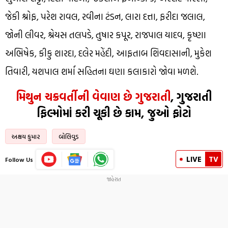
જેકી શ્રોફ, પરેશ રાવલ, રવીના ટંડન, લારા દત્તા, ફરીદા જલાલ,
જોની લીવર, શ્રેયસ તલપડે, તુષાર કપૂર, રાજપાલ યાદવ, કૃષ્ણા
અભિષેક, કીકુ શારદા, દલેર મહેંદી, આફતાબ શિવદાસાની, મુકેશ
તિવારી, યશપાલ શર્મા સહિતના ઘણા કલાકારો જોવા મળશે.
મિથુન ચક્રવર્તીની વેવાણ છે ગુજરાતી
, ગુજરાતી
ફિલ્મોમાં કરી ચૂકી છે કામ, જુઓ ફોટો
અક્ષય કુમાર
બોલિવુડ
LIVE
TV
Follow Us