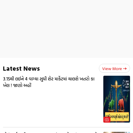
Latest News
View More
3.15થી લઈને 4 વાગ્યા સુધી શેર માર્કેટમાં ચાલશે ખતરો કા
ખેલ ! જાણો અહીં