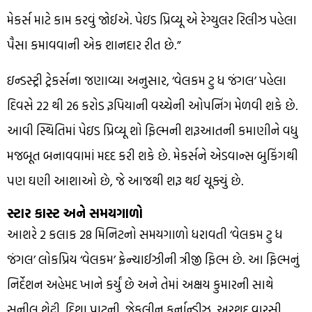
મેકર્સ માટે કામ કરવું જોઈએ. પેઇડ પ્રિવ્યૂ એ રેગ્યુલર રિલીઝ પહેલા
પૈસા કમાવવાની એક શાનદાર રીત છે.”
ઇન્ડસ્ટ્રી ટ્રેકર્સના જણાવ્યા અનુસાર, ‘વેલકમ ટુ ધ જંગલ’ પહેલા
દિવસે 22 થી 26 કરોડ રૂપિયાની વચ્ચેની ઓપનિંગ મેળવી શકે છે.
આવી સ્થિતિમાં પેઇડ પ્રિવ્યૂ શો ફિલ્મની શરૂઆતની કમાણીને વધુ
મજબૂત બનાવવામાં મદદ કરી શકે છે. મેકર્સને એડવાન્સ બુકિંગથી
પણ ઘણી આશાઓ છે, જે આજથી શરૂ થઈ ચૂક્યું છે.
સ્ટાર કાસ્ટ અને સમયગાળો
આશરે 2 કલાક 28 મિનિટનો સમયગાળો ધરાવતી ‘વેલકમ ટુ ધ
જંગલ’ લોકપ્રિય ‘વેલકમ’ ફ્રેન્ચાઈઝીની ત્રીજી ફિલ્મ છે. આ ફિલ્મનું
નિર્દેશન અહેમદ ખાને કર્યું છે અને તેમાં અક્ષય કુમારની સાથે
સુનીલ શેટ્ટી, દિશા પાટની, જેકલીન ફર્નાન્ડીઝ, અરશદ વારસી,