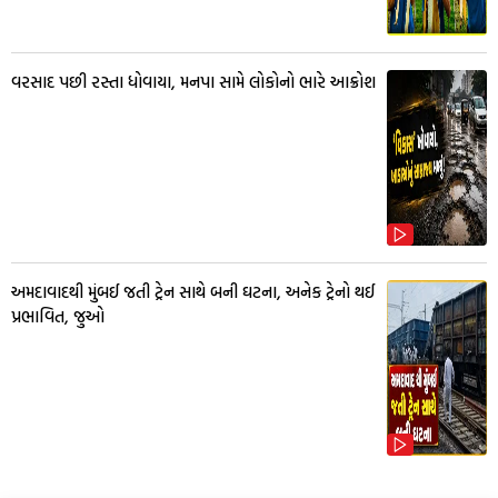
વરસાદ પછી રસ્તા ધોવાયા, મનપા સામે લોકોનો ભારે આક્રોશ
અમદાવાદથી મુંબઈ જતી ટ્રેન સાથે બની ઘટના, અનેક ટ્રેનો થઈ
પ્રભાવિત, જુઓ