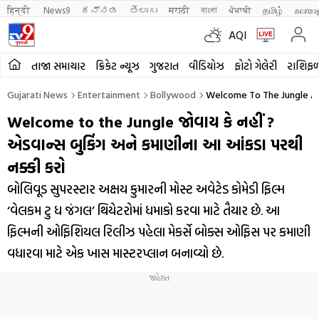
हिन्दी 
News9
ಕನ್ನಡ
తెలుగు
मराठी
বাংলা
ਪੰਜਾਬੀ
தமிழ்
മലയാ
AQI
તાજા સમાચાર
ક્રિકેટ ન્યૂઝ
ગુજરાત
વીડિયોઝ
ફોટો ગેલેરી
રાશિફ
Gujarati News
Entertainment
Bollywood
Welcome To The Jungle Ad
Welcome to the Jungle જોવાય કે નહીં ?
એડવાન્સ બુકિંગ અને કમાણીના આ આંકડા પરથી
નક્કી કરો
બોલિવૂડ સુપરસ્ટાર અક્ષય કુમારની મોસ્ટ અવેટેડ કોમેડી ફિલ્મ
‘વેલકમ ટુ ધ જંગલ’ થિયેટરોમાં ધમાકો કરવા માટે તૈયાર છે. આ
ફિલ્મની ઓફિશિયલ રિલીઝ પહેલા મેકર્સે બોક્સ ઓફિસ પર કમાણી
વધારવા માટે એક ખાસ માસ્ટરપ્લાન બનાવ્યો છે.