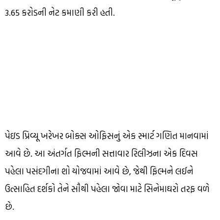
₹3.65 કરોડની નેટ કમાણી કરી હતી.
પેઇડ પ્રિવ્યૂ ખરેખર બોક્સ ઓફિસનું એક સ્માર્ટ ગણિત માનવામાં
આવે છે. આ અંતર્ગત ફિલ્મની સત્તાવાર રિલીઝના એક દિવસ
પહેલા પસંદગીના શો યોજવામાં આવે છે, જેથી ફિલ્મને લઈને
ઉત્સાહિત દર્શકો તેને સૌથી પહેલા જોવા માટે સિનેમાઘરો તરફ વળે
છે.