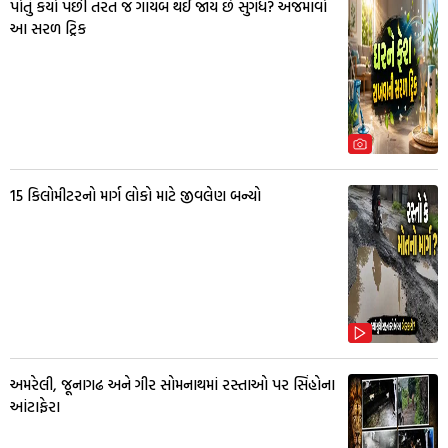
પોતું કર્યા પછી તરત જ ગાયબ થઈ જાય છે સુગંધ? અજમાવો
આ સરળ ટ્રિક
15 કિલોમીટરનો માર્ગ લોકો માટે જીવલેણ બન્યો
અમરેલી, જૂનાગઢ અને ગીર સોમનાથમાં રસ્તાઓ પર સિંહોના
આંટાફેરા