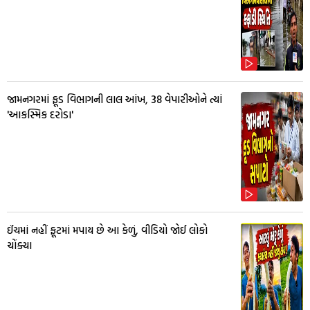
જામનગરમાં ફૂડ વિભાગની લાલ આંખ, 38 વેપારીઓને ત્યાં
'આકસ્મિક દરોડા'
ઈંચમાં નહીં ફૂટમાં મપાય છે આ કેળું, વીડિયો જોઈ લોકો
ચોંક્યા