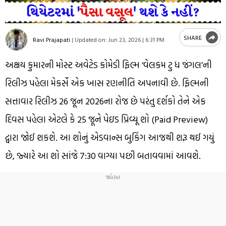
SHARE
Ravi Prajapati
|
Updated on:
Jun 23, 2026 | 6:31 PM
અક્ષય કુમારની મોસ્ટ અવેટેડ કોમેડી ફિલ્મ ‘વેલકમ ટુ ધ જંગલ’ની
રિલીઝ પહેલા મેકર્સે એક ખાસ રણનીતિ અપનાવી છે. ફિલ્મની
સત્તાવાર રિલીઝ 26 જૂન 2026ના રોજ છે પરંતુ દર્શકો તેને એક
દિવસ પહેલા એટલે કે 25 જૂને પેઇડ પ્રિવ્યૂ શો (Paid Preview)
દ્વારા જોઈ શકશે. આ શોનું એડવાન્સ બુકિંગ આજથી શરૂ થઈ ગયું
છે, જ્યારે આ શો સાંજે 7:30 વાગ્યા પછી બતાવવામાં આવશે.