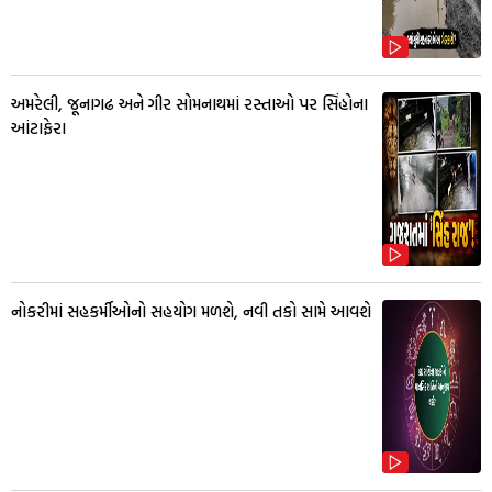
અમરેલી, જૂનાગઢ અને ગીર સોમનાથમાં રસ્તાઓ પર સિંહોના
આંટાફેરા
નોકરીમાં સહકર્મીઓનો સહયોગ મળશે, નવી તકો સામે આવશે