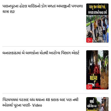
પાલનપુરના હોટલ માલિકનો ડોગ મળતાં અંબાજીની પગપાળા
યાત્રા શરૂ
બનાસકાંઠામાં બે બાળકોના મોતથી આરોગ્ય વિભાગ એલર્ટ
વિરમગામમાં વરસાદ બંધ થયાના 48 કલાક બાદ પણ નથી
ઓસર્યા પૂરના પાણી- Video