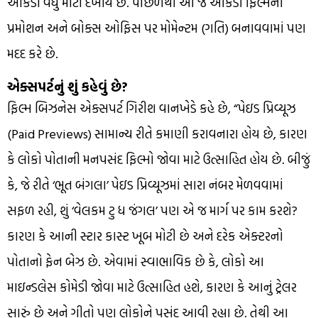
આંકડો વધુ મોટો દેખાય છે. પાછળથી આ જ આંકડા ફિલ્મના
પ્રમોશન અને બોક્સ ઓફિસ પર મોમેન્ટમ (ગતિ) બનાવવામાં પણ
મદદ કરે છે.
એક્સપર્ટનું શું કહેવું છે?
ફિલ્મ બિઝનેસ એક્સપર્ટ ગિરીશ વાનખેડે કહે છે, “પેઇડ પ્રિવ્યૂઝ
(Paid Previews) સામાન્ય રીતે કમાણી કરાવનારા હોય છે, કારણ
કે લોકો પોતાની મનપસંદ ફિલ્મો જોવા માટે ઉત્સાહિત હોય છે. બીજું
કે, જે રીતે ‘ભૂત બંગલા’ પેઇડ પ્રિવ્યૂઝમાં સારા નંબર મેળવવામાં
સફળ રહી, શું ‘વેલકમ ટુ ધ જંગલ’ પણ એ જ માર્ગ પર કામ કરશે?
કારણ કે આની સ્ટાર કાસ્ટ ખૂબ મોટી છે અને દરેક એક્ટરનો
પોતાનો ફેન બેઝ છે. એવામાં સ્વાભાવિક છે કે, લોકો આ
માઇન્ડલેસ કોમેડી જોવા માટે ઉત્સાહિત હશે, કારણ કે આનું ટ્રેલર
સારું છે અને ગીતો પણ લોકોને પસંદ આવી રહ્યા છે. તેથી આ