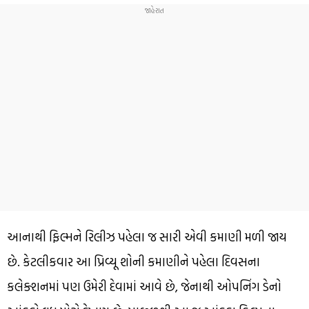
આનાથી ફિલ્મને રિલીઝ પહેલા જ સારી એવી કમાણી મળી જાય
છે. કેટલીકવાર આ પ્રિવ્યૂ શોની કમાણીને પહેલા દિવસના
કલેક્શનમાં પણ ઉમેરી દેવામાં આવે છે, જેનાથી ઓપનિંગ ડેનો