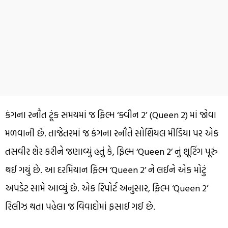
કંગના રનૌત ટૂંક સમયમાં જ ફિલ્મ ‘ક્વીન 2’ (Queen 2) માં જોવા
મળવાની છે. તાજેતરમાં જ કંગના રનૌતે સોશિયલ મીડિયા પર એક
તસવીર શેર કરીને જણાવ્યું હતું કે, ફિલ્મ ‘Queen 2’ નું શૂટિંગ પૂરું
થઈ ગયું છે. આ દરમિયાન ફિલ્મ ‘Queen 2’ ને લઈને એક મોટું
અપડેટ સામે આવ્યું છે. એક રિપોર્ટ અનુસાર, ફિલ્મ ‘Queen 2’
રિલીઝ થતા પહેલા જ વિવાદોમાં ફસાઈ ગઈ છે.