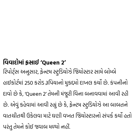
વિવાદોમાં ફસાઈ ‘Queen 2’
રિપોર્ટ્સ અનુસાર, ફેન્ટમ સ્ટુડિયોઝે જિયોસ્ટાર સામે બોમ્બે
હાઈકોર્ટમાં 250 કરોડ રૂપિયાનો મુકદ્દમો દાખલ કર્યો છે. કંપનીનો
દાવો છે કે, ‘Queen 2’ તેમની મંજૂરી વિના બનાવવામાં આવી રહી
છે. એવું કહેવામાં આવી રહ્યું છે કે, ફેન્ટમ સ્ટુડિયોઝે આ બાબતને
વાતચીતથી ઉકેલવા માટે ઘણી વખત જિયોસ્ટારનો સંપર્ક કર્યો હતો
પરંતુ તેમને કોઈ જવાબ મળ્યો નહીં.