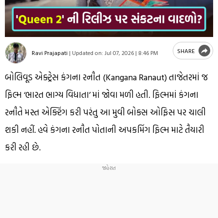
SHARE
Ravi Prajapati
|
Updated on:
Jul 07, 2026 | 8:46 PM
બોલિવૂડ એક્ટ્રેસ કંગના રનૌત (Kangana Ranaut) તાજેતરમાં જ
ફિલ્મ ‘ભારત ભાગ્ય વિધાતા’ માં જોવા મળી હતી. ફિલ્મમાં કંગના
રનૌતે મસ્ત એક્ટિંગ કરી પરંતુ આ મુવી બોક્સ ઓફિસ પર ચાલી
શકી નહીં. હવે કંગના રનૌત પોતાની અપકમિંગ ફિલ્મ માટે તૈયારી
કરી રહી છે.