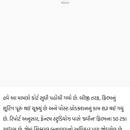
હવે આ મામલો કોર્ટ સુધી પહોંચી ગયો છે. બીજી તરફ, ફિલ્મનું
શૂટિંગ પૂરું થઈ ચૂક્યું છે અને પોસ્ટ-પ્રોડક્શનનું કામ શરૂ થઈ ગયું
છે. રિપોર્ટ અનુસાર, ફેન્ટમ સ્ટુડિયોઝ પાસે ‘ક્વીન’ ફિલ્મના 50 ટકા
રાઈટ્સ છે, જેમાં સિક્વલ બનાવવાનો અધિકાર પણ જોડાયેલ છે.