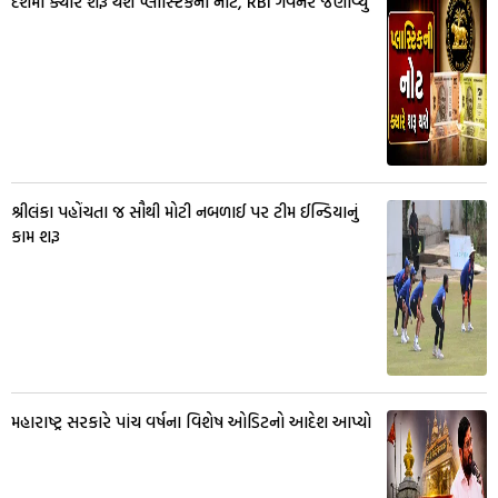
દેશમાં ક્યારે શરૂ થશે પ્લાસ્ટિકની નોટ, RBI ગવર્નરે જણાવ્યું
શ્રીલંકા પહોંચતા જ સૌથી મોટી નબળાઈ પર ટીમ ઈન્ડિયાનું
કામ શરૂ
મહારાષ્ટ્ર સરકારે પાંચ વર્ષના વિશેષ ઓડિટનો આદેશ આપ્યો