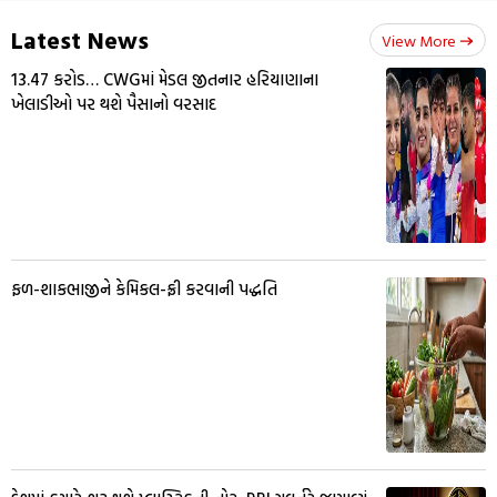
Latest News
View More
13.47 કરોડ… CWGમાં મેડલ જીતનાર હરિયાણાના
ખેલાડીઓ પર થશે પૈસાનો વરસાદ
ફળ-શાકભાજીને કેમિકલ-ફ્રી કરવાની પદ્ધતિ