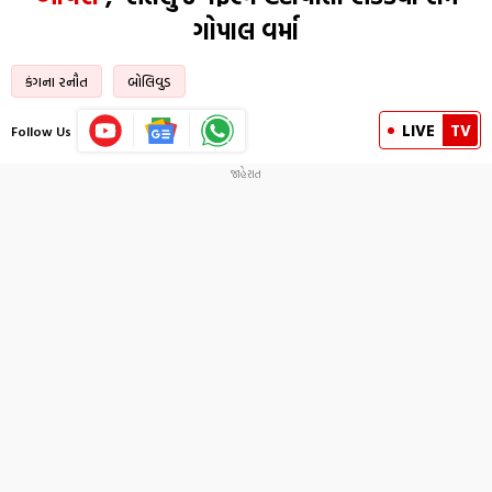
ગોપાલ વર્મા
કંગના રનૌત
બોલિવુડ
LIVE
TV
Follow Us