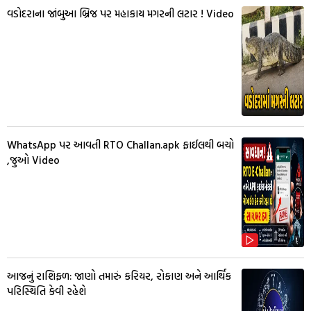
વડોદરાના જાંબુઆ બ્રિજ પર મહાકાય મગરની લટાર ! Video
WhatsApp પર આવતી RTO Challan.apk ફાઈલથી બચો
,જુઓ Video
આજનું રાશિફળ: જાણો તમારું કરિયર, રોકાણ અને આર્થિક
પરિસ્થિતિ કેવી રહેશે