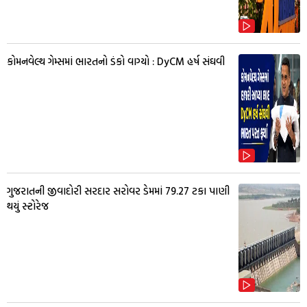
કોમનવેલ્થ ગેમ્સમાં ભારતનો ડંકો વાગ્યો : DyCM હર્ષ સંઘવી
ગુજરાતની જીવાદોરી સરદાર સરોવર ડેમમાં 79.27 ટકા પાણી
થયું સ્ટોરેજ