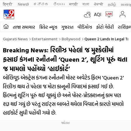
हिन्दी 
News9
ಕನ್ನಡ
తెలుగు
मराठी
বাংলা
ਪੰਜਾਬੀ
தமிழ்
മലയാ
AQI
તાજા સમાચાર
ક્રિકેટ ન્યૂઝ
ગુજરાત
વીડિયોઝ
ફોટો ગેલેરી
રાશિફ
Gujarati News
Entertainment
Bollywood
Queen 2 Lands In Legal Tr
Breaking News: રિલીઝ પહેલાં જ મુશ્કેલીમાં
ફસાઈ કંગના રનૌતની ‘Queen 2’, શૂટિંગ પૂરું થતા
જ મામલો પહોંચ્યો ‘હાઈકોર્ટ’
બોલિવૂડ એક્ટ્રેસ કંગના રનૌતની મોસ્ટ અવેટેડ ફિલ્મ 'Queen 2'
રિલીઝ થાય તે પહેલા જ મોટા કાનૂની વિવાદમાં ફસાઈ ગઈ છે.
ફિલ્મનું શૂટિંગ પૂરું થઈ ચૂક્યું છે અને પોસ્ટ-પ્રોડક્શનનું કામ પણ
શરૂ થઈ ગયું છે પરંતુ રાઈટ્સ બાબતે થયેલા વિવાદને કારણે મામલો
હાઈકોર્ટ સુધી પહોંચી ગયો છે.