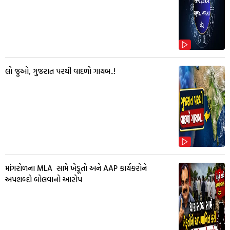
લો જુઓ, ગુજરાત પરથી વાદળો ગાયબ..!
માંગરોળના MLA સામે ખેડૂતો અને AAP કાર્યકરોને
અપશબ્દો બોલવાનો આરોપ