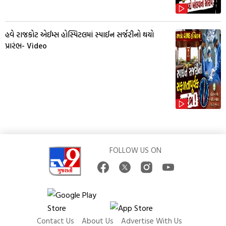
હવે રાજકોટ એઈમ્સ હોસ્પિટલમાં સ્પાઈન સર્જરીનો થયો
પ્રારંભ- Video
FOLLOW US ON
Contact Us
About Us
Advertise With Us