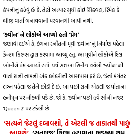
કંપનીનું કહેવું છે કે, તેણે અત્યાર સુધી કોઈ સિક્વલ, રિમેક કે
બીજી વાર્તા બનાવવાની પરવાનગી આપી નથી.
‘ક્વીન’ ને લોકોએ આપ્યો હતો ‘પ્રેમ’
જણાવી દઈએ કે, કંગના રનૌતની મૂવી ‘ક્વીન’ નું નિર્માણ પહેલા
ફેન્ટમ ફિલ્મ્સ દ્વારા કરવામાં આવ્યું હતું. આ મૂવીને લોકોએ દિલ
ખોલીને પ્રેમ આપ્યો હતો. વર્ષ 2013માં રિલીઝ થયેલી ‘ક્વીન’ ની
વાર્તા રાની નામની એક છોકરીની આસપાસ ફરે છે, જેનો મંગેતર
લગ્ન પહેલા જ તેને છોડી દે છે. આ પછી રાની એકલી જ પોતાના
હનીમૂન પર નીકળી પડે છે. જો કે, ‘ક્વીન’ પછી હવે સૌની નજર
‘Queen 2’ પર ટકેલી છે.
‘સત્યને જેટલું દબાવશો, તે એટલી જ તાકાતથી પાછું
આવશે’
, ‘સતલુજ’ ફિલ્મ હટાવાતા ભડક્યા રામ