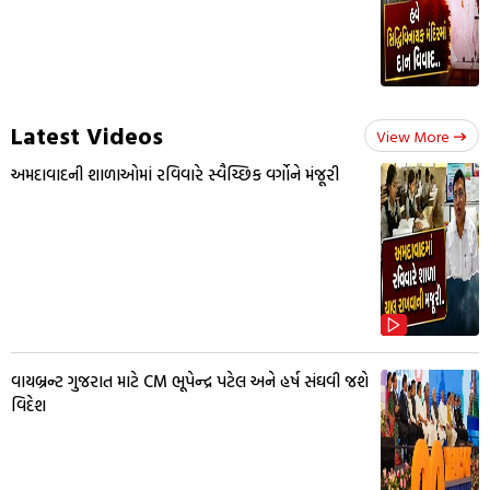
Latest Videos
View More
અમદાવાદની શાળાઓમાં રવિવારે સ્વૈચ્છિક વર્ગોને મંજૂરી
વાયબ્રન્ટ ગુજરાત માટે CM ભૂપેન્દ્ર પટેલ અને હર્ષ સંઘવી જશે
વિદેશ