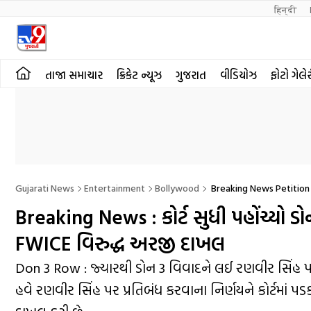
हिन्दी 
તાજા સમાચાર
ક્રિકેટ ન્યૂઝ
ગુજરાત
વીડિયોઝ
ફોટો ગેલે
Gujarati News
Entertainment
Bollywood
Breaking News Petition 
Breaking News : કોર્ટ સુધી પહોંચ્યો 
FWICE વિરુદ્ધ અરજી દાખલ
Don 3 Row : જ્યારથી ડોન 3 વિવાદને લઈ રણવીર સિંહ પર પ્
હવે રણવીર સિંહ પર પ્રતિબંધ કરવાના નિર્ણયને કોર્ટમાં પડકા