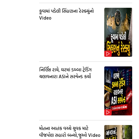
કૂવામાં પડેલી સિંહણના રેસ્ક્યુંનો
Video
નિર્લિપ્ત રાયે, ઘરમાં ડબ્બા ટ્રેડિંગ
ચલાવનારા ASIને સસ્પેન્ડ કર્યો
મોતના આતંક વચ્ચે યુવક માટે
વીજપોલ સહારો બન્યો,જુઓ Video