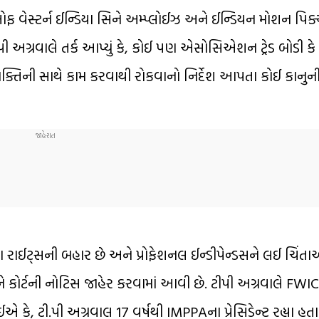
ેસ્ટર્ન ઈન્ડિયા સિને અમ્પ્લોઈઝ અને ઈન્ડિયન મોશન પિક્ચર 
્રવાલે તર્ક આપ્યું કે, કોઈ પણ એસોસિએશન ટ્રેડ બોડી કે 
 વ્યક્તિની સાથે કામ કરવાથી રોકવાનો નિર્દેશ આપતા કોઈ કાનુ
 રાઈટ્સની બહાર છે અને પ્રોફેશનલ ઈન્ડીપેન્ડસને લઈ ચિંતા
ેને કોર્ટની નોટિસ જાહેર કરવામાં આવી છે. ટીપી અગ્રવાલે FW
ે, ટી.પી અગ્રવાલ 17 વર્ષથી IMPPAના પ્રેસિડેન્ટ રહ્યા હતા