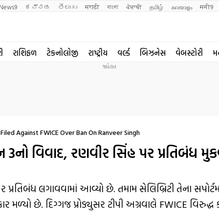
News9
ಕನ್ನಡ
తెలుగు
मराठी
বাংলা
ਪੰਜਾਬੀ
தமிழ்
മലയാളം
मनी9
રી
રાશિફળ
ટેકનોલોજી
રાષ્ટ્રીય
વર્લ્ડ
બિઝનેસ
વેબસ્ટોરી
મ
Filed Against FWICE Over Ban On Ranveer Singh
ડોન 3નો વિવાદ, રણવીર સિંહ પર પ્રતિબંધ મ
રતિબંધ લગાવવામાં આવ્યો છે. તમામ સેલિબ્રિટી તેના સપોર્ટમા
ર મળ્યો છે. દિગ્ગજ પ્રોડ્યુસર ટીપી અગ્રવાલે FWICE વિરુદ્ધ ક