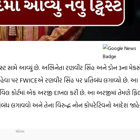
સ્ટ સામે આવ્યું છે. અભિનેતા રણવીર સિંહ અને ડોન 3ના મેકર્સ
ા કહેવા પર FWICEએ રણવીર સિંહ પર પ્રતિબંધ લગાવ્યો છે. આ
સિવિલ કોર્ટમાં એક અરજી દાખલ કરી છે. આ અરજીમાં તેમણે ફિલ્મ
તિબંધ લગાવવો અને તેના વિરુદ્ધ નોન કોપરેટિવનો આદેશ જાહ