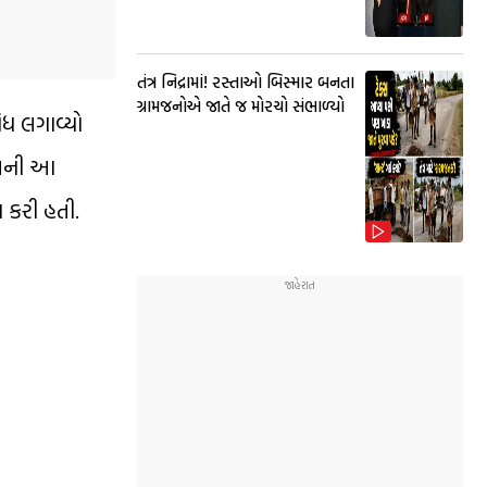
તંત્ર નિદ્રામાં! રસ્તાઓ બિસ્માર બનતા
ગ્રામજનોએ જાતે જ મોરચો સંભાળ્યો
ંધ લગાવ્યો
વાલની આ
 કરી હતી.