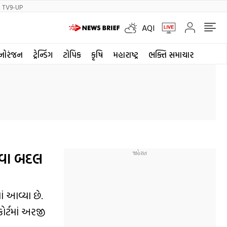
TV9-UP
AQI
નોરંજન
ટ્રેન્ડિંગ
ટોપિક
કૃષિ
મહારાષ્ટ્ર
ભક્તિ સમાચાર
ુકવા બદલ
ં આવ્યા છે.
ોર્ટમાં અરજી