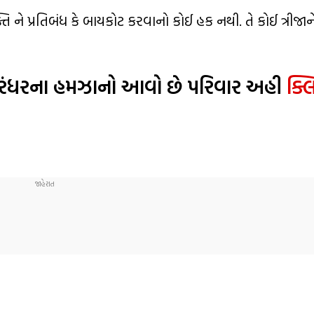
યક્તિ ને પ્રતિબંધ કે બાયકોટ કરવાનો કોઈ હક નથી. તે કોઈ ત્રીજાન
ધુરંધરના હમઝાનો આવો છે પરિવાર અહી
ક્લ