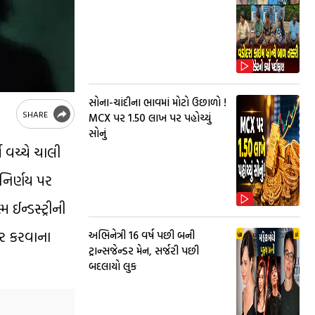
સોના-ચાંદીના ભાવમાં મોટો ઉછાળો !
SHARE
MCX પર ₹1.50 લાખ પર પહોચ્યું
સોનું
 વચ્ચે ચાલી
 નિર્ણય પર
 ઈન્ડસ્ટ્રીની
ેર કરવાના
અભિનેત્રી 16 વર્ષ પછી બની
ટ્રાન્સજેન્ડર મેન, સર્જરી પછી
બદલાયો લુક