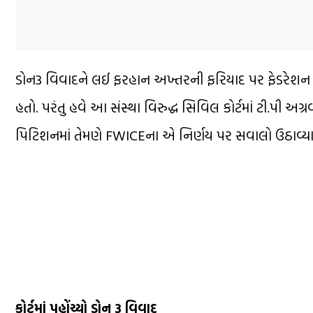
ડોન3 વિવાદને લઈ ફરહાન અખ્તરની ફરિયાદ પર ફેડરેશન ઓફ
હતો. પરંતુ હવે આ સંસ્થા વિરુદ્ધ સિવિલ કોર્ટમાં ટી.પી અ
પિટિશનમાં તેમણે FWICEના એ નિર્ણય પર સવાલો ઉઠાવ્યા હ
કોર્ટમાં પહોંચ્યો ડોન 3 વિવાદ