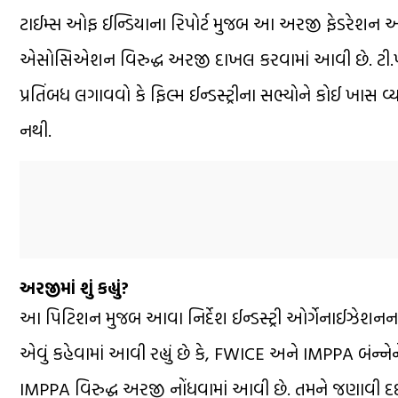
ટાઈમ્સ ઓફ ઈન્ડિયાના રિપોર્ટ મુજબ આ અરજી ફેડરેશન ઓફ વ
એસોસિએશન વિરુદ્ધ અરજી દાખલ કરવામાં આવી છે. ટી.પી અગ
પ્રતિંબધ લગાવવો કે ફિલ્મ ઈન્ડસ્ટ્રીના સભ્યોને કોઈ ખાસ
નથી.
અરજીમાં શું કહ્યું?
આ પિટિશન મુજબ આવા નિર્દેશ ઈન્ડસ્ટ્રી ઓર્ગેનાઈઝેશનના
એવું કહેવામાં આવી રહ્યું છે કે, FWICE અને IMPPA બંન્ન
IMPPA વિરુદ્ધ અરજી નોંધવામાં આવી છે. તમને જણાવી દઈએ ક