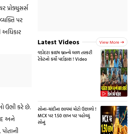
પ્રોડ્યુસર્સ
વ્યક્તિ પર
ની અધિકાર
Latest Videos
View More
વડોદરા ક્રાઇમ બ્રાન્ચે બાળ તસ્કરી
રેકેટનો કર્યો પર્દાફાશ ! Video
ઓ ઉભી કરે છે.
સોના-ચાંદીના ભાવમાં મોટો ઉછાળો !
MCX પર ₹1.50 લાખ પર પહોચ્યું
ICE અને
સોનું
. પોતાની