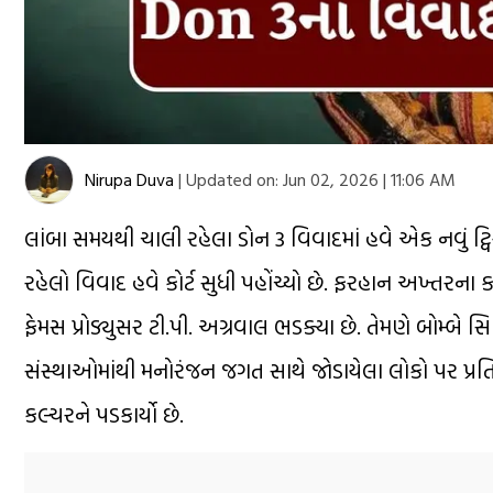
Nirupa Duva
|
Updated on:
Jun 02, 2026 | 11:06 AM
લાંબા સમયથી ચાલી રહેલા ડોન 3 વિવાદમાં હવે એક નવું ટ્વિ
રહેલો વિવાદ હવે કોર્ટ સુધી પહોંચ્યો છે. ફરહાન અખ્તરન
ફેમસ પ્રોડ્યુસર ટી.પી. અગ્રવાલ ભડક્યા છે. તેમણે બોમ્બે 
સંસ્થાઓમાંથી મનોરંજન જગત સાથે જોડાયેલા લોકો પર પ્ર
કલ્ચરને પડકાર્યો છે.