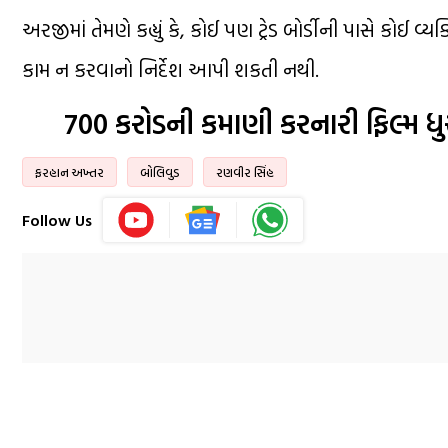
અરજીમાં તેમણે કહ્યું કે, કોઈ પણ ટ્રેડ બોર્ડીની પાસે કોઈ વ્
કામ ન કરવાનો નિર્દેશ આપી શકતી નથી.
700 કરોડની કમાણી કરનારી ફિલ્મ 
ફરહાન અખ્તર
બોલિવુડ
રણવીર સિંહ
Follow Us