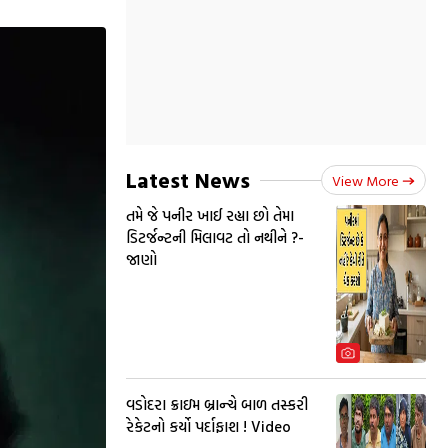
Latest News
View More
તમે જે પનીર ખાઈ રહ્યા છો તેમા
ડિટર્જન્ટની મિલાવટ તો નથીને ?-
જાણો
વડોદરા ક્રાઇમ બ્રાન્ચે બાળ તસ્કરી
રેકેટનો કર્યો પર્દાફાશ ! Video