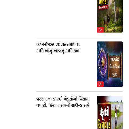
07 ઓગસ્ટ 2026: તમામ 12
રાશિઓનું આજનું રાશિફળ
વરસાદના કારણે ખેડૂતોની ચિંતામાં
વધારો, કિશાન સંઘનો ગ્રાઉન્ડ સર્વે