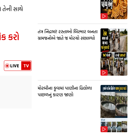
ે તેની સાથે
તંત્ર નિદ્રામાં! રસ્તાઓ બિસ્માર બનતા
િક કરો
ગ્રામજનોએ જાતે જ મોરચો સંભાળ્યો
LIVE
TV
મોરબીના કૂવામાં પાણીના હિલોળા
પાછળનું કારણ જાણો