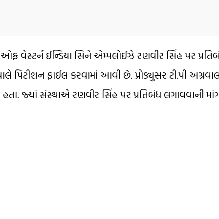
 વેસ્ટર્ન ઈન્ડિયા સિને એમ્પલોઈઝે રણવીર સિંહ પર પ્રતિબ
ગ્રવાલે પિટીશન ફાઈલ કરવામાં આવી છે. પ્રોડ્યુસર ટી.પી અગ્ર
તા. જ્યાં સંસ્થાએ રણવીર સિંહ પર પ્રતિબંધ લગાવવાની માંગ