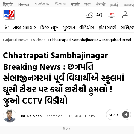
हिन्दी 
News9
ಕನ್ನಡ
తెలుగు
मराठी
বাংলা
ਪੰਜਾਬੀ
தமிழ்
മലയാ
AQI
તાજા સમાચાર
ક્રિકેટ ન્યૂઝ
ગુજરાત
વીડિયોઝ
ફોટો ગેલેરી
રાશિફ
Gujarati News
Videos
Chhatrapati Sambhajinagar Aurangabad Breaki
Chhatrapati Sambhajinagar
Breaking News : છત્રપતિ
સંભાજીનગરમાં પૂર્વ વિદ્યાર્થીએ સ્કૂલમાં
ઘૂસી ટીચર પર કર્યો છરીથી હુમલો !
જુઓ CCTV વિડીયો
SHARE
Dhruval Shah
|
Updated on:
Jul 01, 2026 | 1:37 PM