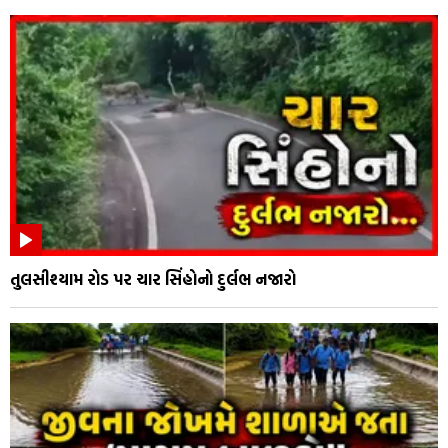
તુલસીશ્યામ રોડ પર ચાર સિંહોનો દુર્લભ નજારો