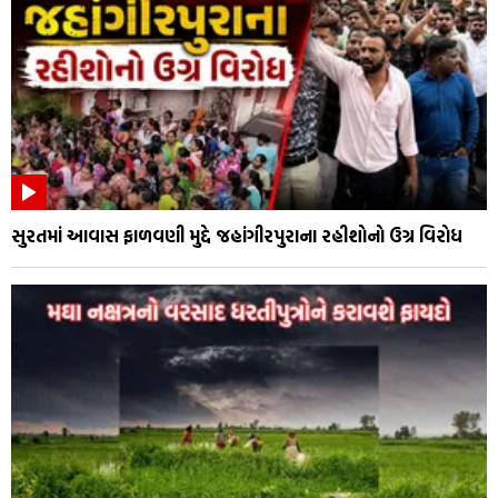
સુરતમાં આવાસ ફાળવણી મુદ્દે જહાંગીરપુરાના રહીશોનો ઉગ્ર વિરોધ