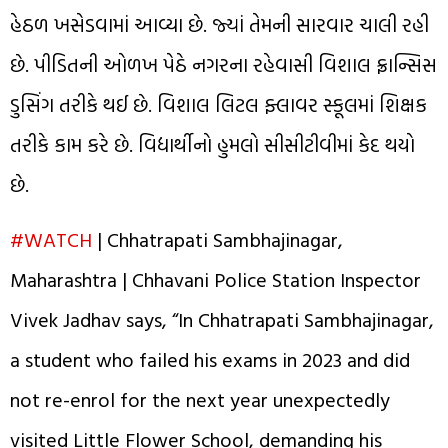
હેઠળ ખસેડવામાં આવ્યા છે. જ્યાં તેમની સારવાર ચાલી રહી
છે. પીડિતની ઓળખ પેઠે નગરના રહેવાસી વિશાલ ફ્રાન્સિસ
ડુસિંગ તરીકે થઈ છે. વિશાલ લિટલ ફ્લાવર સ્કૂલમાં શિક્ષક
તરીકે કામ કરે છે. વિદ્યાર્થીનો હુમલો સીસીટીવીમાં કેદ થયો
છે.
#WATCH
| Chhatrapati Sambhajinagar,
Maharashtra | Chhavani Police Station Inspector
Vivek Jadhav says, “In Chhatrapati Sambhajinagar,
a student who failed his exams in 2023 and did
not re-enrol for the next year unexpectedly
visited Little Flower School, demanding his