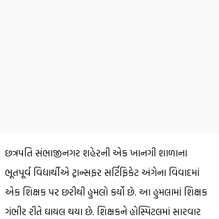
છત્રપતિ સંભાજીનગર શહેરની એક ખાનગી શાળાના
ભૂતપૂર્વ વિદ્યાર્થીએ ટ્રાન્સફર સર્ટિફિકેટ અંગેના વિવાદમાં
એક શિક્ષક પર છરીથી હુમલો કર્યો છે. આ હુમલામાં શિક્ષક
ગંભીર રીતે ઘાયલ થયા છે. શિક્ષકને હોસ્પિટલમાં સારવાર