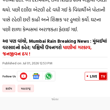
થયો. પછી દલીલ એટલી હદે વધી ગઈ કે વિદ્યાર્થીએ પોતાની
પાસે રહેલી છરી કાઢી અને શિક્ષક પર હુમલો કર્યો. ઘટના
પછી શાળા કેમ્પસમાં અરાજકતા ફેલાઈ ગઈ.
આ પણ વાંચો, Mumbai Rain Breaking News : મુંબઈમાં
વરસાદનો કહેર; પશ્ચિમી ઉપનગરો
પાણીમાં ગરકાવ,
જનજીવન ઠપ !
Published on: Jul 01, 2026 12:53 PM
LIVE
TV
Follow Us
ક્રાઈમ
મહારાષ્ટ્ર