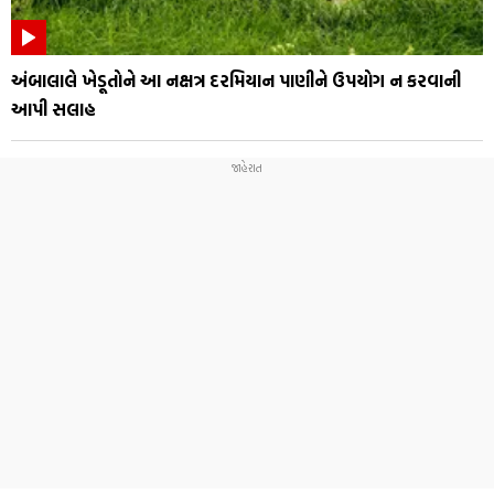
અંબાલાલે ખેડૂતોને આ નક્ષત્ર દરમિયાન પાણીને ઉપયોગ ન કરવાની
આપી સલાહ