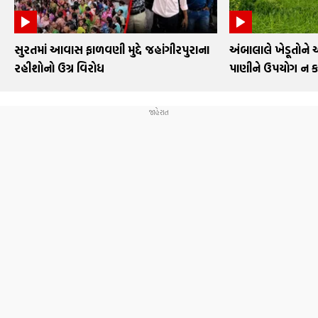
સુરતમાં આવાસ ફાળવણી મુદ્દે જહાંગીરપુરાના
અંબાલાલે ખેડૂતોને 
રહીશોનો ઉગ્ર વિરોધ
પાણીને ઉપયોગ ન 