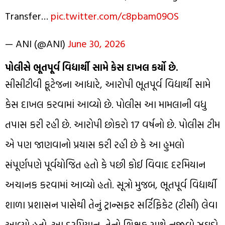
Transfer…
pic.twitter.com/c8pbam09OS
— ANI (@ANI)
June 30, 2026
પોલીસે ભૂતપૂર્વ વિદ્યાર્થી સામે કેસ દાખલ કર્યો છે.
સીસીટીવી ફૂટેજના આધારે, આરોપી ભૂતપૂર્વ વિદ્યાર્થી સામે
કેસ દાખલ કરવામાં આવ્યો છે. પોલીસ આ મામલાની વધુ
તપાસ કરી રહી છે. આરોપી છોકરો 17 વર્ષનો છે. પોલીસ ટીમ
એ પણ જાણવાનો પ્રયાસ કરી રહી છે કે આ હુમલો
સંપૂર્ણપણે પૂર્વયોજિત હતો કે પછી કોઈ વિવાદ દરમિયાન
અચાનક કરવામાં આવ્યો હતો. સૂત્રો મુજબ, ભૂતપૂર્વ વિદ્યાર્થી
શાળા પ્રશાસન પાસેથી તેનું ટ્રાન્સફર સર્ટિફિકેટ (ટીસી) લેવા
આવ્યો હતો. આ દરમિયાન, તેનો શિક્ષક સાથે નજીવો ઝઘડો