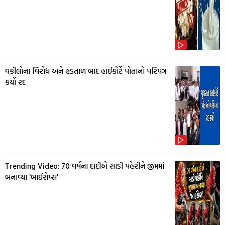
વકીલોના વિરોધ અને હડતાળ બાદ હાઈકોર્ટે પોતાનો પરિપત્ર
કર્યો રદ
Trending Video: 70 વર્ષના દાદીએ સાડી પહેરીને જીમમાં
બનાવ્યા 'બાઈસેપ્સ'