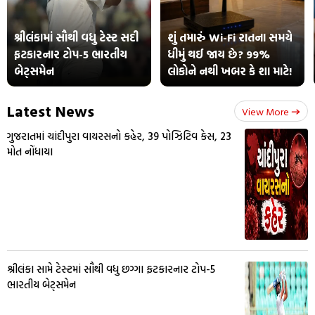
શ્રીલંકામાં સૌથી વધુ ટેસ્ટ સદી
શું તમારું Wi-Fi રાતના સમયે
ફટકારનાર ટોપ-5 ભારતીય
ધીમું થઈ જાય છે? 99%
બેટ્સમેન
લોકોને નથી ખબર કે શા માટે!
Latest News
View More
ગુજરાતમાં ચાંદીપુરા વાયરસનો કહેર, 39 પોઝિટિવ કેસ, 23
મોત નોંધાયા
શ્રીલંકા સામે ટેસ્ટમાં સૌથી વધુ છગ્ગા ફટકારનાર ટોપ-5
ભારતીય બેટ્સમેન