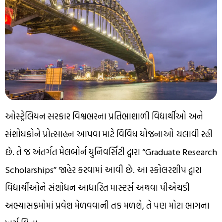
ઓસ્ટ્રેલિયન સરકાર વિશ્વભરના પ્રતિભાશાળી વિદ્યાર્થીઓ અને
સંશોધકોને પ્રોત્સાહન આપવા માટે વિવિધ યોજનાઓ ચલાવી રહી
છે. તે જ અંતર્ગત મેલબોર્ન યુનિવર્સિટી દ્વારા “Graduate Research
Scholarships” જાહેર કરવામાં આવી છે. આ સ્કોલરશીપ દ્વારા
વિદ્યાર્થીઓને સંશોધન આધારિત માસ્ટર્સ અથવા પીએચડી
અભ્યાસક્રમોમાં પ્રવેશ મેળવવાની તક મળશે, તે પણ મોટા ભાગના