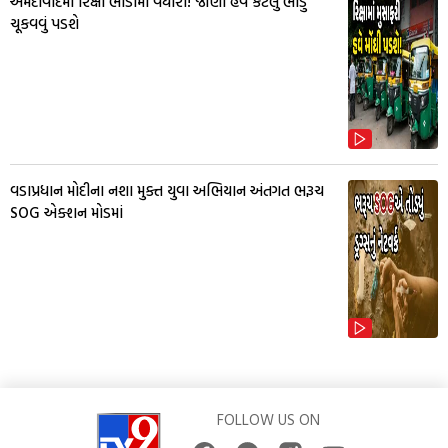
અમદાવાદમાં રિક્ષા ભાડામાં વધારો! જાણો હવે કેટલું ભાડુ
ચૂકવવું પડશે
વડાપ્રધાન મોદીના નશા મુક્ત યુવા અભિયાન અંતગત ભરૂચ
SOG એક્શન મોડમાં
FOLLOW US ON