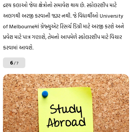
દ્રશ્ય કલાઓ જેવા ક્ષેત્રોનો સમાવેશ થાય છે. સ્કોલરશીપ માટે
અલગથી અરજી કરવાની જરૂર નથી. જે વિદ્યાર્થીઓ University
of Melbourneમાં ગ્રેજ્યુએટ રિસર્ચ ડિગ્રી માટે અરજી કરશે અને
પ્રવેશ માટે પાત્ર ગણાશે, તેમનો આપમેળે સ્કોલરશીપ માટે વિચાર
કરવામાં આવશે.
6
/ 7