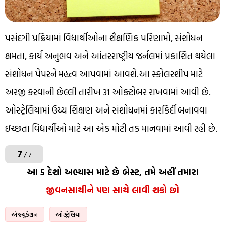
પસંદગી પ્રક્રિયામાં વિદ્યાર્થીઓના શૈક્ષણિક પરિણામો, સંશોધન
ક્ષમતા, કાર્ય અનુભવ અને આંતરરાષ્ટ્રીય જર્નલમાં પ્રકાશિત થયેલા
સંશોધન પેપરને મહત્વ આપવામાં આવશે.આ સ્કોલરશીપ માટે
અરજી કરવાની છેલ્લી તારીખ 31 ઓક્ટોબર રાખવામાં આવી છે.
ઓસ્ટ્રેલિયામાં ઉચ્ચ શિક્ષણ અને સંશોધનમાં કારકિર્દી બનાવવા
ઇચ્છતા વિદ્યાર્થીઓ માટે આ એક મોટી તક માનવામાં આવી રહી છે.
7
/ 7
આ 5 દેશો અભ્યાસ માટે છે બેસ્ટ, તમે અહીં તમારા
જીવનસાથીને પણ સાથે લાવી શકો છો
એજ્યુકેશન
ઓસ્ટ્રેલિયા