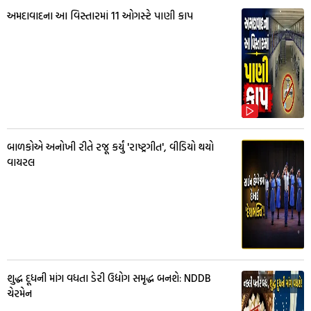
અમદાવાદના આ વિસ્તારમાં 11 ઓગસ્ટે પાણી કાપ
બાળકોએ અનોખી રીતે રજૂ કર્યું 'રાષ્ટ્રગીત', વીડિયો થયો
વાયરલ
શુદ્ધ દૂધની માંગ વધતા ડેરી ઉદ્યોગ સમૃદ્ધ બનશે: NDDB
ચેરમેન