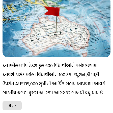
આ સ્કોલરશીપ હેઠળ કુલ 600 વિદ્યાર્થીઓને પસંદ કરવામાં
આવશે. પસંદ થયેલા વિદ્યાર્થીઓને 100 ટકા ટ્યુશન ફી માફી
ઉપરાંત AU$135,000 સુધીની આર્થિક સહાય આપવામાં આવશે.
ભારતીય ચલણ મુજબ આ રકમ આશરે ₹92 લાખથી વધુ થાય છે.
4
/ 7