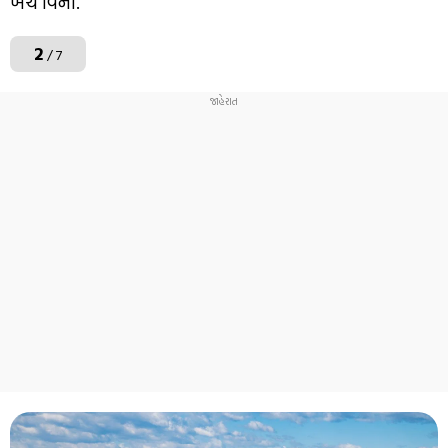
ખર્ચ વિના.
2
/ 7