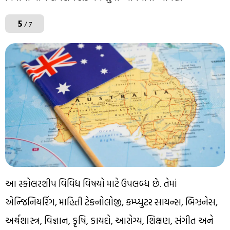
5
/ 7
આ સ્કોલરશીપ વિવિધ વિષયો માટે ઉપલબ્ધ છે. તેમાં
એન્જિનિયરિંગ, માહિતી ટેકનોલોજી, કમ્પ્યુટર સાયન્સ, બિઝનેસ,
અર્થશાસ્ત્ર, વિજ્ઞાન, કૃષિ, કાયદો, આરોગ્ય, શિક્ષણ, સંગીત અને