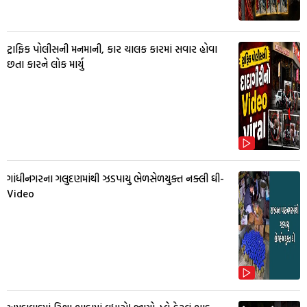
ટ્રાફિક પોલીસની મનમાની, કાર ચાલક કારમાં સવાર હોવા
છતા કારને લોક માર્યુ
ગાંધીનગરના ગલુદણમાંથી ઝડપાયુ ભેળસેળયુક્ત નક્લી ઘી-
Video