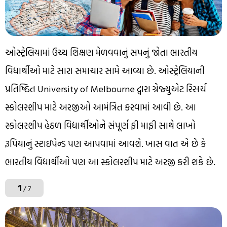
ઓસ્ટ્રેલિયામાં ઉચ્ચ શિક્ષણ મેળવવાનું સપનું જોતા ભારતીય
વિદ્યાર્થીઓ માટે સારા સમાચાર સામે આવ્યા છે. ઓસ્ટ્રેલિયાની
પ્રતિષ્ઠિત University of Melbourne દ્વારા ગ્રેજ્યુએટ રિસર્ચ
સ્કોલરશીપ માટે અરજીઓ આમંત્રિત કરવામાં આવી છે. આ
સ્કોલરશીપ હેઠળ વિદ્યાર્થીઓને સંપૂર્ણ ફી માફી સાથે લાખો
રૂપિયાનું સ્ટાઇપેન્ડ પણ આપવામાં આવશે. ખાસ વાત એ છે કે
ભારતીય વિદ્યાર્થીઓ પણ આ સ્કોલરશીપ માટે અરજી કરી શકે છે.
1
/ 7