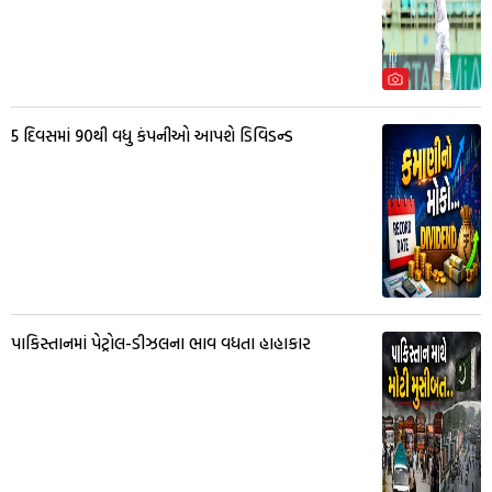
5 દિવસમાં 90થી વધુ કંપનીઓ આપશે ડિવિડન્ડ
પાકિસ્તાનમાં પેટ્રોલ-ડીઝલના ભાવ વધતા હાહાકાર