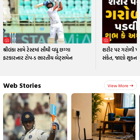
શ્રીલંકા સામે ટેસ્ટમાં સૌથી વધુ છગ્ગા
શરીર પર ગરોળી પ
ફટકારનાર ટોપ-5 ભારતીય બેટ્સમેન
સંકેત, જાણો શુકન શ
Web Stories
View More