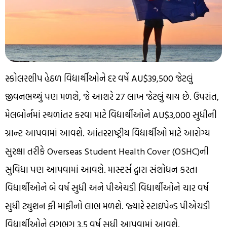
સ્કોલરશીપ હેઠળ વિદ્યાર્થીઓને દર વર્ષે AU$39,500 જેટલું
જીવનભથ્થું પણ મળશે, જે આશરે ₹27 લાખ જેટલું થાય છે. ઉપરાંત,
મેલબોર્નમાં સ્થળાંતર કરવા માટે વિદ્યાર્થીઓને AU$3,000 સુધીની
ગ્રાન્ટ આપવામાં આવશે. આંતરરાષ્ટ્રીય વિદ્યાર્થીઓ માટે આરોગ્ય
સુરક્ષા તરીકે Overseas Student Health Cover (OSHC)ની
સુવિધા પણ આપવામાં આવશે. માસ્ટર્સ દ્વારા સંશોધન કરતા
વિદ્યાર્થીઓને બે વર્ષ સુધી અને પીએચડી વિદ્યાર્થીઓને ચાર વર્ષ
સુધી ટ્યુશન ફી માફીનો લાભ મળશે. જ્યારે સ્ટાઇપેન્ડ પીએચડી
વિદ્યાર્થીઓને લગભગ 3.5 વર્ષ સુધી આપવામાં આવશે.