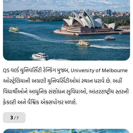
QS વર્લ્ડ યુનિવર્સિટી રેન્કિંગ મુજબ, University of Melbourne
ઓસ્ટ્રેલિયાની અગ્રણી યુનિવર્સિટીઓમાં સ્થાન ધરાવે છે. અહીં
વિદ્યાર્થીઓને આધુનિક સંશોધન સુવિધાઓ, આંતરરાષ્ટ્રીય સ્તરની
ફેકલ્ટી અને વૈશ્વિક એક્સપોઝર મળશે.
3
/ 7