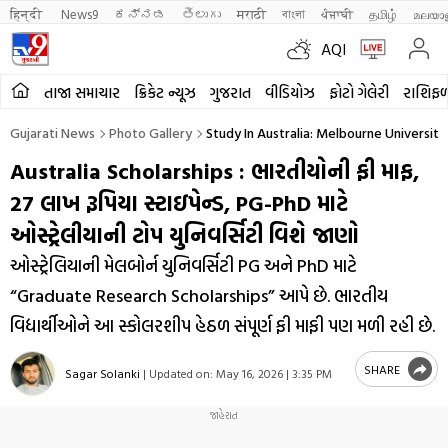
हिन्दी 
News9
ಕನ್ನಡ
తెలుగు
मराठी
বাংলা
ਪੰਜਾਬੀ
தமிழ்
മലയാ
AQI
તાજા સમાચાર
ક્રિકેટ ન્યૂઝ
ગુજરાત
વીડિયોઝ
ફોટો ગેલેરી
રાશિફ
Gujarati News
Photo Gallery
Study In Australia: Melbourne Universit
Australia Scholarships : ભારતીયોની ફી માફ,
27 લાખ રૂપિયા સ્ટાઇપેન્ડ, PG-PhD માટે
ઓસ્ટ્રેલીયાની ટોપ યુનિવર્સિટી વિશે જાણો
ઓસ્ટ્રેલિયાની મેલબોર્ન યુનિવર્સિટી PG અને PhD માટે
“Graduate Research Scholarships” આપે છે. ભારતીય
વિદ્યાર્થીઓને આ સ્કોલરશીપ હેઠળ સંપૂર્ણ ફી માફી પણ મળી રહી છે.
SHARE
Sagar Solanki
|
Updated on:
May 16, 2026 | 3:35 PM