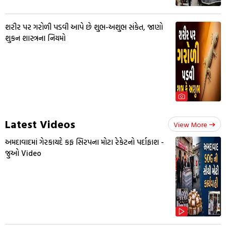
શરીર પર ગરોળી પડવી આપે છે શુભ-અશુભ સંકેત, જાણો
શુકન શાસ્ત્રના નિયમો
Latest Videos
View More
અમદાવાદમાં ગેરકાયદે કફ સિરપના મોટા રેકેટનો પર્દાફાશ -
જુઓ Video