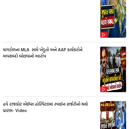
માંગરોળના MLA સામે ખેડૂતો અને AAP કાર્યકરોને
અપશબ્દો બોલવાનો આરોપ
હવે રાજકોટ એઈમ્સ હોસ્પિટલમાં સ્પાઈન સર્જરીનો થયો
પ્રારંભ- Video