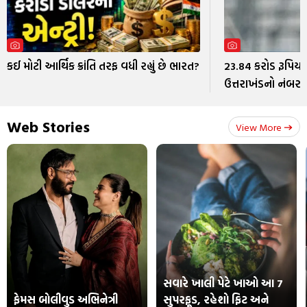
કઈ મોટી આર્થિક ક્રાંતિ તરફ વધી રહ્યું છે ભારત?
23.84 કરોડ રૂપિયા 
ઉત્તરાખંડનો નંબર-1
Web Stories
View More
સવારે ખાલી પેટે ખાઓ આ 7
ફેમસ બોલીવુડ અભિનેત્રી
સુપરફૂડ, રહેશો ફિટ અને