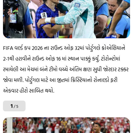
FIFA વર્લ્ડ કપ 2026 ના રાઉન્ડ ઓફ 32માં પોર્ટુગલે ક્રોએશિયાને
2-1થી હરાવીને રાઉન્ડ ઓફ 16 માં સ્થાન પાક્કું કર્યું. ટોરોન્ટોમાં
રમાયેલી આ મેચમાં બંને ટીમો વચ્ચે અંતિમ ક્ષણ સુધી જોરદાર ટક્કર
જોવા મળી. પોર્ટુગલ માટે આ જીતમાં ક્રિસ્ટિયાનો રોનાલ્ડો ફરી
એકવાર હીરો સાબિત થયો.
1
/ 5