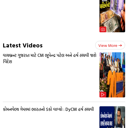
Latest Videos
View More
વાયબ્રન્ટ ગુજરાત માટે CM ભૂપેન્દ્ર પટેલ અને હર્ષ સંઘવી જશે
વિદેશ
કોમનવેલ્થ ગેમ્સમાં ભારતનો ડંકો વાગ્યો : DyCM હર્ષ સંઘવી