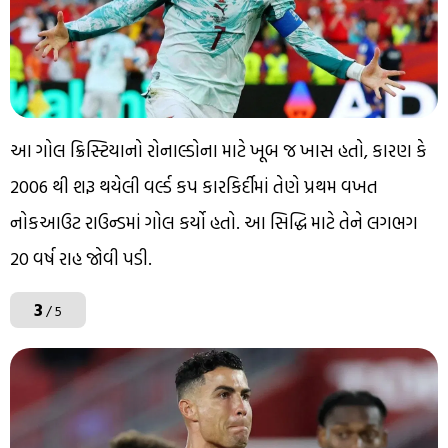
આ ગોલ ક્રિસ્ટિયાનો રોનાલ્ડોના માટે ખૂબ જ ખાસ હતો, કારણ કે
2006 થી શરૂ થયેલી વર્લ્ડ કપ કારકિર્દીમાં તેણે પ્રથમ વખત
નોકઆઉટ રાઉન્ડમાં ગોલ કર્યો હતો. આ સિદ્ધિ માટે તેને લગભગ
20 વર્ષ રાહ જોવી પડી.
3
/ 5