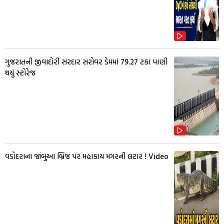
ગુજરાતની જીવાદોરી સરદાર સરોવર ડેમમાં 79.27 ટકા પાણી
થયું સ્ટોરેજ
વડોદરાના જાંબુઆ બ્રિજ પર મહાકાય મગરની લટાર ! Video