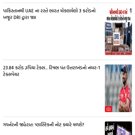
પાકિસ્તાનથી UAE ના રસ્તે ભારત મોકલાયેલો 3 કરોડનો
ખજૂર DRI દ્વારા જપ્ત
23.84 કરોડ રૂપિયા ટેક્સ... રિષભ પંત ઉત્તરાખંડનો નંબર-1
ટેક્સપેયર
ગવર્નરની જાહેરાત: પ્લાસ્ટિકની નોટ ક્યારે મળશે?