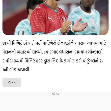
81 મી મિનિટે કોચ રોબર્ટો માર્ટિનેઝે રોનાલ્ડોને આરામ આપવા માટે
મેદાનની બહાર બોલાવ્યો. ત્યારબાદ વધારાના સમયમાં ગોન્કાલો
રામોસે 94 મી મિનિટે હેડર દ્વારા નિર્ણાયક ગોલ કરી પોર્ટુગલને 2-
1ની લીડ અપાવી.
4
/ 5