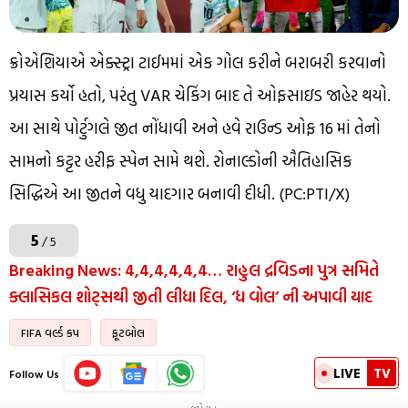
ક્રોએશિયાએ એક્સ્ટ્રા ટાઈમમાં એક ગોલ કરીને બરાબરી કરવાનો
પ્રયાસ કર્યો હતો, પરંતુ VAR ચેકિંગ બાદ તે ઓફસાઇડ જાહેર થયો.
આ સાથે પોર્ટુગલે જીત નોંધાવી અને હવે રાઉન્ડ ઓફ 16 માં તેનો
સામનો કટ્ટર હરીફ સ્પેન સામે થશે. રોનાલ્ડોની ઐતિહાસિક
સિદ્ધિએ આ જીતને વધુ યાદગાર બનાવી દીધી. (PC:PTI/X)
5
/ 5
Breaking News: 4,4,4,4,4,4… રાહુલ દ્રવિડના પુત્ર સમિતે
ક્લાસિકલ શોટ્સથી જીતી લીધા દિલ, ‘ધ વોલ’ ની અપાવી યાદ
FIFA વર્લ્ડ કપ
ફૂટબોલ
LIVE
TV
Follow Us