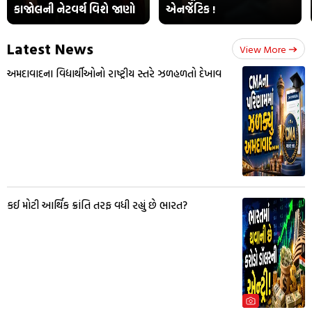
કાજોલની નેટવર્થ વિશે જાણો
એનર્જેટિક !
Latest News
View More
અમદાવાદના વિદ્યાર્થીઓનો રાષ્ટ્રીય સ્તરે ઝળહળતો દેખાવ
કઈ મોટી આર્થિક ક્રાંતિ તરફ વધી રહ્યું છે ભારત?