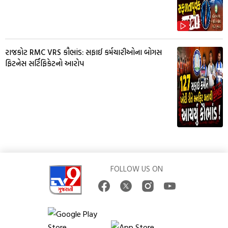
રાજકોટ RMC VRS કૌભાંડ: સફાઈ કર્મચારીઓના બોગસ
ફિટનેસ સર્ટિફિકેટનો આરોપ
FOLLOW US ON