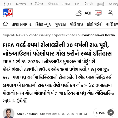
हिन्दी 
News9
ಕನ್ನಡ
తెలుగు
मराठी
বাংলা
ਪੰਜਾਬੀ
தமிழ்
മലയാ
AQI
તાજા સમાચાર
ક્રિકેટ ન્યૂઝ
ગુજરાત
વીડિયોઝ
ફોટો ગેલેરી
રાશિફ
Gujarati News
Photo Gallery
Sports Photos
Breaking News Portugal 
FIFA વર્લ્ડ કપમાં રોનાલ્ડોની 20 વર્ષની રાહ પૂરી,
નોકઆઉટમાં પહેલીવાર ગોલ કરીને રચ્યો ઈતિહાસ
FIFA વર્લ્ડ કપ 2026ના નોકઆઉટ મુકાબલામાં પોર્ટુગલે
ક્રોએશિયાને હરાવીને રાઉન્ડ ઓફ 16માં પ્રવેશ કર્યો, પરંતુ આ જીત
કરતાં પણ વધુ ચર્ચામાં ક્રિસ્ટિયાનો રોનાલ્ડોની એક ખાસ સિદ્ધિ રહી.
લગભગ બે દાયકાની રાહ બાદ તેણે વર્લ્ડ કપ નોકઆઉટ તબક્કામાં
પોતાનો પ્રથમ ગોલ નોંધાવીને પોતાના કરિયરમાં વધુ એક ઐતિહાસિક
અધ્યાય ઉમેર્યો.
SHARE
Smit Chauhan
|
Updated on:
Jul 03, 2026 | 4:48 PM