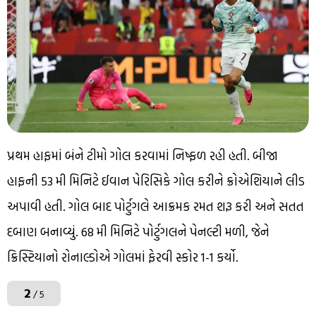
પ્રથમ હાફમાં બંને ટીમો ગોલ કરવામાં નિષ્ફળ રહી હતી. બીજા
હાફની 53 મી મિનિટે ઈવાન પેરિસિકે ગોલ કરીને ક્રોએશિયાને લીડ
અપાવી હતી. ગોલ બાદ પોર્ટુગલે આક્રમક રમત શરૂ કરી અને સતત
દબાણ બનાવ્યું. 68 મી મિનિટે પોર્ટુગલને પેનલ્ટી મળી, જેને
ક્રિસ્ટિયાનો રોનાલ્ડોએ ગોલમાં ફેરવી સ્કોર 1-1 કર્યો.
2
/ 5