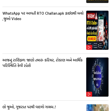
WhatsApp પર આવતી RTO Challan.apk ફાઈલથી બચો
,જુઓ Video
આજનું રાશિફળ: જાણો તમારું કરિયર, રોકાણ અને આર્થિક
પરિસ્થિતિ કેવી રહેશે
લો જુઓ, ગુજરાત પરથી વાદળો ગાયબ..!