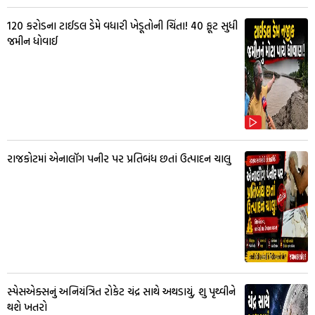
₹120 કરોડના ટાઈડલ ડેમે વધારી ખેડૂતોની ચિંતા! 40 ફૂટ સુધી
જમીન ધોવાઈ
રાજકોટમાં એનાલૉગ પનીર પર પ્રતિબંધ છતાં ઉત્પાદન ચાલુ
સ્પેસએક્સનું અનિયંત્રિત રોકેટ ચંદ્ર સાથે અથડાયું, શુ પૃથ્વીને
થશે ખતરો