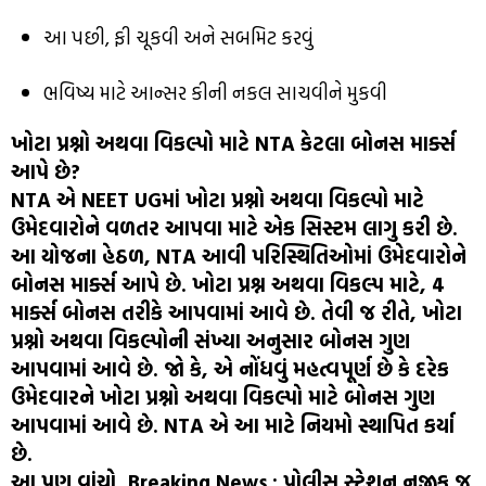
આ પછી, ફી ચૂકવી અને સબમિટ કરવું
ભવિષ્ય માટે આન્સર કીની નકલ સાચવીને મુકવી
ખોટા પ્રશ્નો અથવા વિકલ્પો માટે NTA કેટલા બોનસ માર્ક્સ
આપે છે?
NTA એ NEET UGમાં ખોટા પ્રશ્નો અથવા વિકલ્પો માટે
ઉમેદવારોને વળતર આપવા માટે એક સિસ્ટમ લાગુ કરી છે.
આ યોજના હેઠળ, NTA આવી પરિસ્થિતિઓમાં ઉમેદવારોને
બોનસ માર્ક્સ આપે છે. ખોટા પ્રશ્ન અથવા વિકલ્પ માટે, 4
માર્ક્સ બોનસ તરીકે આપવામાં આવે છે. તેવી જ રીતે, ખોટા
પ્રશ્નો અથવા વિકલ્પોની સંખ્યા અનુસાર બોનસ ગુણ
આપવામાં આવે છે. જો કે, એ નોંધવું મહત્વપૂર્ણ છે કે દરેક
ઉમેદવારને ખોટા પ્રશ્નો અથવા વિકલ્પો માટે બોનસ ગુણ
આપવામાં આવે છે. NTA એ આ માટે નિયમો સ્થાપિત કર્યા
છે.
આ પણ વાંચો, Breaking News : પોલીસ સ્ટેશન નજીક જ