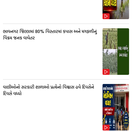
ભાવનગર જિલ્લામાં 80% વિસ્તારમાં કપાસ અને મગફળીનું
વિક્રમ જનક વાવેતર
વાલીઓનો સરકારી શાળાઓ પ્રત્યેનો વિશ્વાસ હવે દિવસેને
દિવસે વધ્યો