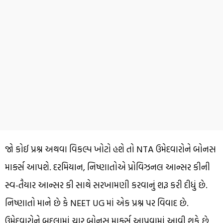
જો કોઈ પ્રશ્ન અથવા વિકલ્પ ખોટો હશે તો NTA ઉમેદવારોને બોનસ
માર્ક્સ આપશે. દરમિયાન, નિષ્ણાતોએ પ્રોવિઝનલ આન્સર કીની
સ્વ-તૈયાર આન્સર કી સાથે સરખામણી કરવાનું શરૂ કરી દીધું છે.
નિષ્ણાતો માને છે કે NEET UG માં એક પ્રશ્ન પર વિવાદ છે.
ઉમેદવારોને બદલામાં ચાર બોનસ માર્ક્સ આપવામાં આવી શકે છે.