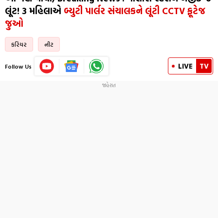
લૂંટ! 3 મહિલાએ
બ્યુટી પાર્લર સંચાલકને લૂંટી CCTV ફૂટેજ
જુઓ
કરિયર
નીટ
LIVE
TV
Follow Us