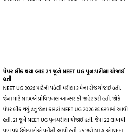
પેપર લીક થયા બાદ 21 જૂને NEET UG પુનઃપરીક્ષા યોજાઈ
હતી
NEET UG 2026 માટેની પહેલી પરીક્ષા 3 મેના રોજ યોજાઈ હતી.
જેના માટે NTAએ પ્રોવિઝનલ આન્સર કી જાહેર કરી હતી. જોકે
પેપર લીક થયું હતું જેના કારણે NEET UG 2026 રદ કરવામાં આવી
હતી. 21 જૂને NEET UG પુનઃપરીક્ષા યોજાઈ હતી. જેમાં 22 લાખથી
પણ વધુ ઉમેદવારોએ પરીક્ષી આપી હતી. 25 જૂને NTA એ NEET