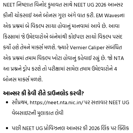
NEET નિષ્ણાત વિનોદ કુમાવત સાથે NEET UG 2026 આન્સર
કીની ચોકસાઈ અને બોનસ ગુણ અંગે વાત કરી. EM Wavesના
એક પ્રશ્નમાં બે વિકલ્પ સાચા હોવાનું માનવામાં આવે છે. આવા
કિસ્સામાં જે ઉમેદવારોએ બંનેમાંથી કોઈપણ સાચો વિકલ્પ પસંદ
કર્યો હશે તેમને માર્ક્સ મળશે. જ્યારે Vernier Caliper સંબંધિત
એક પ્રશ્નમાં તમામ વિકલ્પ ખોટા હોવાનું કહેવાઈ રહ્યું છે. જો NTA
આ પ્રશ્નને ડ્રોપ કરશે તો પરીક્ષામાં સામેલ તમામ ઉમેદવારોને 4
બોનસ માર્ક્સ મળશે.
આન્સર કી કેવી રીતે ડાઉનલોડ કરવી?
સૌપ્રથમ, https://neet.nta.nic.in/ પર સત્તાવાર NEET UG
વેબસાઇટની મુલાકાત લેવી
પછી NEET UG પ્રોવિઝનલ આન્સર કી 2026 લિંક પર ક્લિક