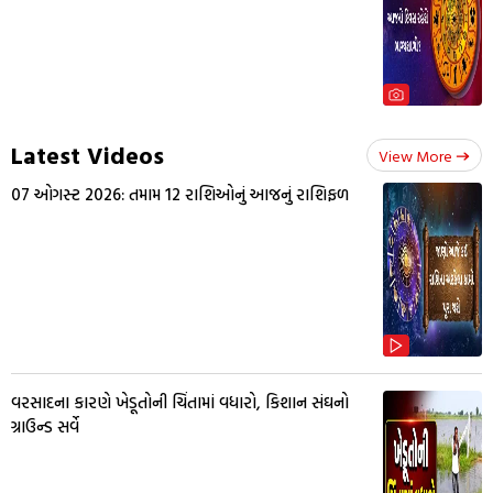
Latest Videos
View More
07 ઓગસ્ટ 2026: તમામ 12 રાશિઓનું આજનું રાશિફળ
વરસાદના કારણે ખેડૂતોની ચિંતામાં વધારો, કિશાન સંઘનો
ગ્રાઉન્ડ સર્વે