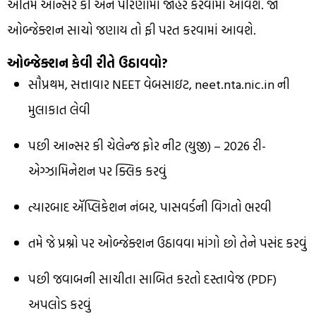
અંતિમ આન્સર કી અને પરિણામો જાહેર કરવામાં આવશે. જો
ઓબ્જેક્શન સાચો જણાય તો ફી પરત કરવામાં આવશે.
ઓબ્જેક્શન કેવી રીતે ઉઠાવવો?
સૌપ્રથમ, સત્તાવાર NEET વેબસાઇટ, neet.nta.nic.in ની
મુલાકાત લેવી
પછી આન્સર કી ચેલેન્જ ફોર નીટ (યુજી) – 2026 રી-
એગ્ઝામિનેશન પર ક્લિક કરવું
ત્યારબાદ ઍપ્લિકેશન નંબર, પાસવર્ડની વિગતો ભરવી
તમે જે પ્રશ્નો પર ઓબ્જેક્શન ઉઠાવવા માંગો છો તેને પસંદ કરવું
પછી જવાબની સાચીતા સાબિત કરતો દસ્તાવેજ (PDF)
અપલોડ કરવું