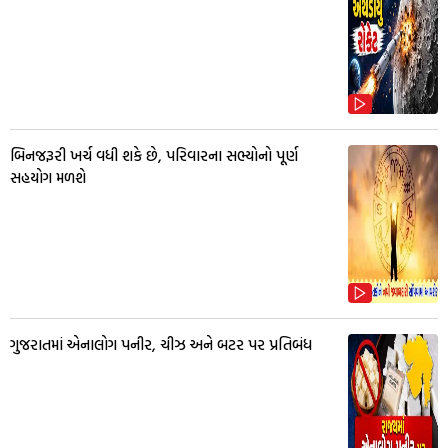
બિનજરૂરી ખર્ચ વધી શકે છે, પરિવારના સભ્યોનો પૂર્ણ
સહયોગ મળશે
ગુજરાતમાં એનાલોગ પનીર, ચીઝ અને બટર પર પ્રતિબંધ