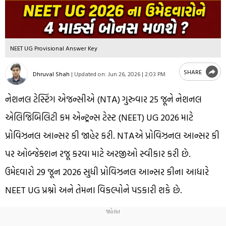
NEET UG Provisional Answer Key
SHARE
Dhruval Shah
|
Updated on:
Jun 26, 2026 | 2:03 PM
નેશનલ ટેસ્ટિંગ એજન્સીએ (NTA) ગુરુવાર 25 જૂને નેશનલ
એલિજિબિલિટી કમ એન્ટ્રન્સ ટેસ્ટ (NEET) UG 2026 માટે
પ્રોવિઝનલ આન્સર કી જાહેર કરી. NTAએ પ્રોવિઝનલ આન્સર કી
પર ઓબ્જેક્શન રજૂ કરવા માટે અરજીઓ સ્વીકાર કરી છે.
ઉમેદવારો 29 જૂન 2026 સુધી પ્રોવિઝનલ આન્સર કીના આધારે
NEET UG પ્રશ્નો અને તેમના વિકલ્પોને પડકારી શકે છે.