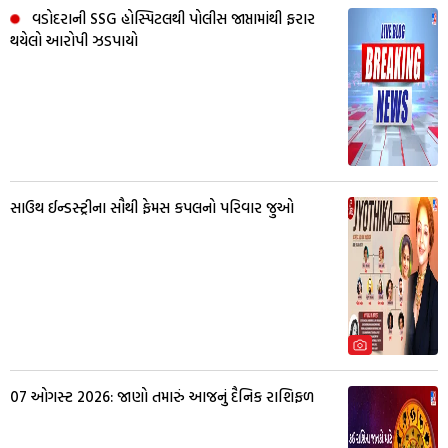
વડોદરાની SSG હોસ્પિટલથી પોલીસ જાપ્તામાંથી ફરાર
થયેલો આરોપી ઝડપાયો
સાઉથ ઈન્ડસ્ટ્રીના સૌથી ફેમસ કપલનો પરિવાર જુઓ
07 ઓગસ્ટ 2026: જાણો તમારું આજનું દૈનિક રાશિફળ