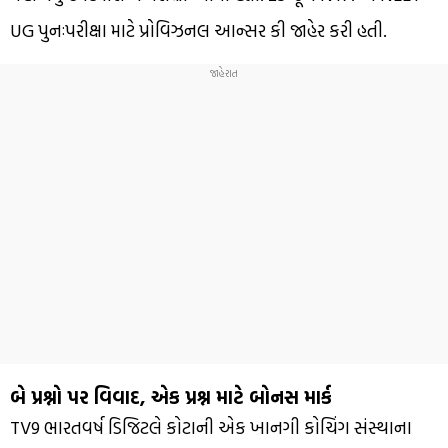
UG પુનઃપરીક્ષા માટે પ્રોવિઝનલ આન્સર કી જાહેર કરી હતી.
બે પ્રશ્નો પર વિવાદ, એક પ્રશ્ન માટે બોનસ માર્ક
TV9 ભારતવર્ષ ડિજિટલે કોટાની એક ખાનગી કોચિંગ સંસ્થાના