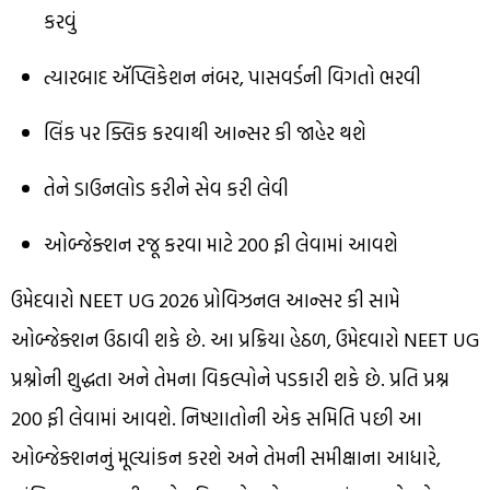
કરવું
ત્યારબાદ ઍપ્લિકેશન નંબર, પાસવર્ડની વિગતો ભરવી
લિંક પર ક્લિક કરવાથી આન્સર કી જાહેર થશે
તેને ડાઉનલોડ કરીને સેવ કરી લેવી
ઓબ્જેક્શન રજૂ કરવા માટે ₹200 ફી લેવામાં આવશે
ઉમેદવારો NEET UG 2026 પ્રોવિઝનલ આન્સર કી સામે
ઓબ્જેક્શન ઉઠાવી શકે છે. આ પ્રક્રિયા હેઠળ, ઉમેદવારો NEET UG
પ્રશ્નોની શુદ્ધતા અને તેમના વિકલ્પોને પડકારી શકે છે. પ્રતિ પ્રશ્ન
₹200 ફી લેવામાં આવશે. નિષ્ણાતોની એક સમિતિ પછી આ
ઓબ્જેક્શનનું મૂલ્યાંકન કરશે અને તેમની સમીક્ષાના આધારે,