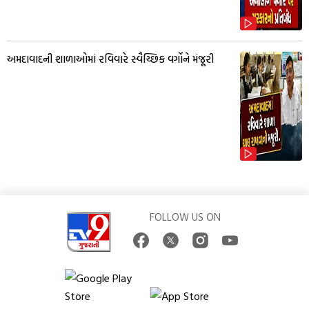
અમદાવાદની શાળાઓમાં રવિવારે સ્વૈચ્છિક વર્ગોને મંજૂરી
FOLLOW US ON