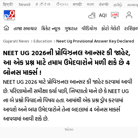
हिन्दी 
News9
ಕನ್ನಡ
తెలుగు
मराठी
বাংলা
ਪੰਜਾਬੀ
தமிழ்
മലയാ
AQI
તાજા સમાચાર
ક્રિકેટ ન્યૂઝ
ગુજરાત
વીડિયોઝ
ફોટો ગેલેરી
રાશિફ
Gujarati News
Education
Neet Ug Provisional Answer Key Declared 4
NEET UG 2026ની પ્રોવિઝનલ આન્સર કી જાહેર,
આ એક પ્રશ્ન માટે તમામ ઉમેદવારોને મળી શકે છે 4
બોનસ માર્ક્સ !
NEET UG 2026 માટે પ્રોવિઝનલ આન્સર કી જાહેર કરવામાં આવી
છે. પરિણામોની સમીક્ષા કર્યા પછી, નિષ્ણાતો માને છે કે NEET UG
ના બે પ્રશ્નો વિવાદનો વિષય હતા. આમાંથી એક પ્રશ્ન ડ્રોપ કરવામાં
આવશે અને બધા ઉમેદવારોને તેના બદલામાં 4 બોનસ માર્ક્સ
આપવામાં આવી શકે છે.