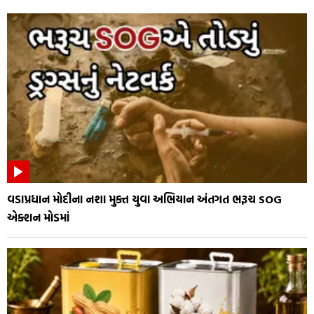
વડાપ્રધાન મોદીના નશા મુક્ત યુવા અભિયાન અંતગત ભરૂચ SOG
એક્શન મોડમાં