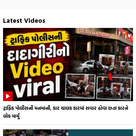
Latest Videos
ટ્રાફિક પોલીસની મનમાની, કાર ચાલક કારમાં સવાર હોવા છતા કારને
લોક માર્યુ