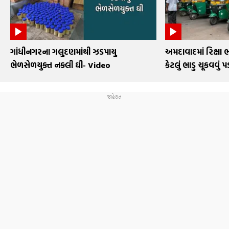
ગાંધીનગરના ગલુદણમાંથી ઝડપાયુ
અમદાવાદમાં રિક્ષા ભ
ભેળસેળયુક્ત નક્લી ઘી- Video
કેટલું ભાડુ ચૂકવવું પ