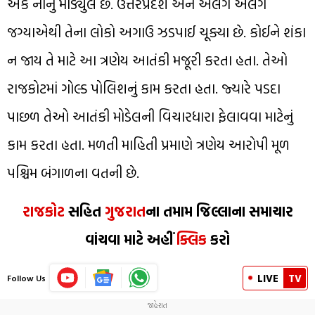
એક નાનું મોડ્યુલ છે. ઉત્તરપ્રદેશ અને અલગ અલગ
જગ્યાએથી તેના લોકો અગાઉ ઝડપાઈ ચૂક્યા છે. કોઈને શંકા
ન જાય તે માટે આ ત્રણેય આતંકી મજૂરી કરતા હતા. તેઓ
રાજકોટમાં ગોલ્ડ પોલિશનું કામ કરતા હતા. જ્યારે પડદા
પાછળ તેઓ આતંકી મોડેલની વિચારધારા ફેલાવવા માટેનું
કામ કરતા હતા. મળતી માહિતી પ્રમાણે ત્રણેય આરોપી મૂળ
પશ્ચિમ બંગાળના વતની છે.
રાજકોટ
સહિત
ગુજરાત
ના તમામ જિલ્લાના સમાચાર
વાંચવા માટે અહીં
ક્લિક
કરો
LIVE
TV
Follow Us