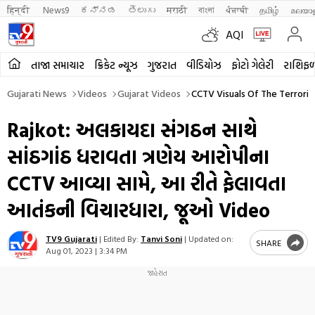
हिन्दी 
News9
ಕನ್ನಡ
తెలుగు
मराठी
বাংলা
ਪੰਜਾਬੀ
தமிழ்
മലയാ
AQI
તાજા સમાચાર
ક્રિકેટ ન્યૂઝ
ગુજરાત
વીડિયોઝ
ફોટો ગેલેરી
રાશિફ
Gujarati News
Videos
Gujarat Videos
CCTV Visuals Of The Terrori
Rajkot: અલકાયદા સંગઠન સાથે
સાંઠગાંઠ ધરાવતા ત્રણેય આરોપીના
CCTV આવ્યા સામે, આ રીતે ફેલાવતા
આતંકની વિચારધારા, જૂઓ Video
TV9 Gujarati
|
Edited By:
Tanvi Soni
|
Updated on:
SHARE
Aug 01, 2023 | 3:34 PM