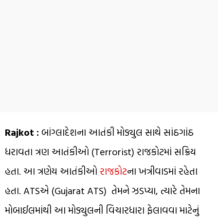
Rajkot :
બાંગ્લાદેશના આતંકી મોડ્યુલ સાથે સાંઠગાંઠ
ધરાવતા ત્રણ આતંકીઓ (Terrorist) રાજકોટમાં સક્રિય
હતા. આ ત્રણેય આતંકીઓ
રાજકોટ
ના ખત્રીવાડમાં રહેતા
હતા. ATSએ (Gujarat ATS) તેમને ઝડપ્યા, ત્યારે તેમના
મોબાઈલમાંથી આ મોડ્યુલની વિચારધારા ફેલાવવા માટેનું