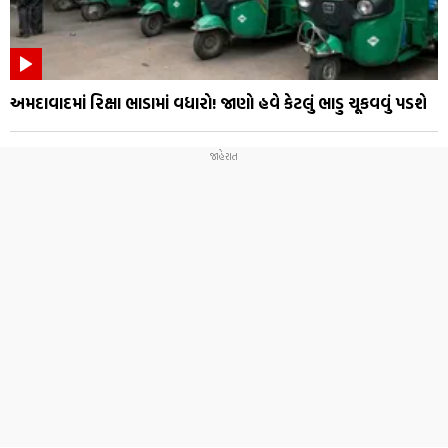
અમદાવાદમાં રિક્ષા ભાડામાં વધારો! જાણો હવે કેટલું ભાડુ ચૂકવવું પડશે