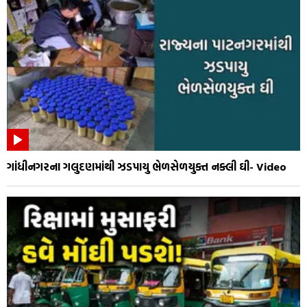
ગાંધીનગરના ગલુદણમાંથી ઝડપાયુ ભેળસેળયુક્ત નક્લી ઘી- Video