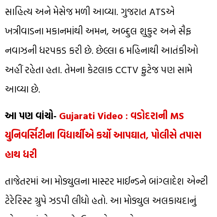
સાહિત્ય અને મેસેજ મળી આવ્યા. ગુજરાત ATSએ
ખત્રીવાડના મકાનમાંથી અમન, અબ્દુલ શુકુર અને સૈફ
નવાઝની ધરપકડ કરી છે. છેલ્લા 6 મહિનાથી આતંકીઓ
અહીં રહેતા હતા. તેમના કેટલાક CCTV ફુટેજ પણ સામે
આવ્યા છે.
આ પણ વાંચો-
Gujarati Video : વડોદરાની MS
યુનિવર્સિટીના વિદ્યાર્થીએ કર્યો આપઘાત, પોલીસે તપાસ
હાથ ધરી
તાજેતરમાં આ મોડ્યુલના માસ્ટર માઈન્ડને બાંગ્લાદેશ એન્ટી
ટેરેરિસ્ટ ગ્રુપે ઝડપી લીધો હતો. આ મોડ્યુલ અલકાયદાનું