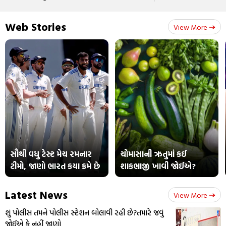
Web Stories
View More
સૌથી વધુ ટેસ્ટ મેચ રમનાર
ચોમાસાની ઋતુમાં કઈ
ટીમો, જાણો ભારત કયા ક્રમે છે
શાકભાજી ખાવી જોઈએ?
Latest News
View More
શું પોલીસ તમને પોલીસ સ્ટેશન બોલાવી રહી છે?તમારે જવું
જોઈએ કે નહીં જાણો