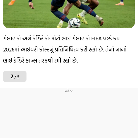
ગેલાહ ડો અને ડેઝિરે ડો: મોટો ભાઈ ગેલાહ ડો FIFA વર્લ્ડ કપ
2026માં આઈવરી કોસ્ટનું પ્રતિનિધિત્વ કરી રહ્યો છે. તેનો નાનો
ભાઈ ડેઝિરે ફ્રાન્સ તરફથી રમી રહ્યો છે.
2
/ 5