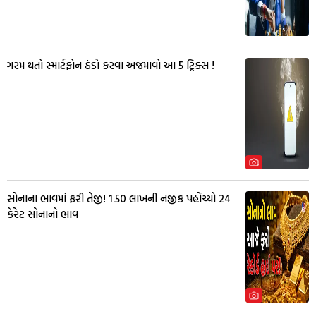
ગરમ થતો સ્માર્ટફોન ઠંડો કરવા અજમાવો આ 5 ટ્રિક્સ !
સોનાના ભાવમાં ફરી તેજી! ₹1.50 લાખની નજીક પહોંચ્યો 24
કેરેટ સોનાનો ભાવ