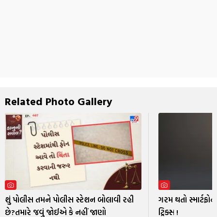
Related Photo Gallery
શું પોલીસ તમને પોલીસ સ્ટેશન બોલાવી રહી
ગરમ થતો સ્માર્ટફ
છે?તમારે જવું જોઈએ કે નહીં જાણો
ટ્રિક્સ !