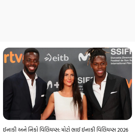
ઈનાકી અને નિકો વિલિયમ્સ: મોટો ભાઈ ઈનાકી વિલિયમ્સ 2026