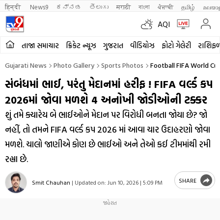
हिन्दी 
News9
ಕನ್ನಡ
తెలుగు
मराठी
বাংলা
ਪੰਜਾਬੀ
தமிழ்
മലയാ
AQI
તાજા સમાચાર
ક્રિકેટ ન્યૂઝ
ગુજરાત
વીડિયોઝ
ફોટો ગેલેરી
રાશિફ
Gujarati News
Photo Gallery
Sports Photos
Football FIFA World Cup
સંબંધમાં ભાઈ, પરંતુ મેદાનમાં હરીફ ! FIFA વર્લ્ડ કપ
2026માં જોવા મળશે 4 અનોખી જોડીઓની ટક્કર
શું તમે ક્યારેય બે ભાઈઓને મેદાન પર વિરોધી બનતા જોયા છે? જો
નહીં, તો તમને FIFA વર્લ્ડ કપ 2026 માં આવા ચાર ઉદાહરણો જોવા
મળશે. ચાલો જાણીએ કોણ છે ભાઈઓ અને તેઓ કઈ ટીમમાંથી રમી
રહ્યા છે.
SHARE
Smit Chauhan
|
Updated on:
Jun 10, 2026 | 5:09 PM