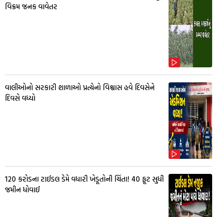
વિક્રમ જનક વાવેતર
વાલીઓનો સરકારી શાળાઓ પ્રત્યેનો વિશ્વાસ હવે દિવસેને
દિવસે વધ્યો
₹120 કરોડના ટાઈડલ ડેમે વધારી ખેડૂતોની ચિંતા! 40 ફૂટ સુધી
જમીન ધોવાઈ