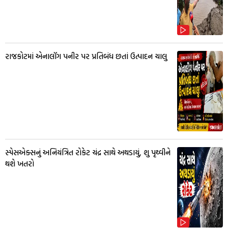
રાજકોટમાં એનાલૉગ પનીર પર પ્રતિબંધ છતાં ઉત્પાદન ચાલુ
સ્પેસએક્સનું અનિયંત્રિત રોકેટ ચંદ્ર સાથે અથડાયું, શુ પૃથ્વીને
થશે ખતરો