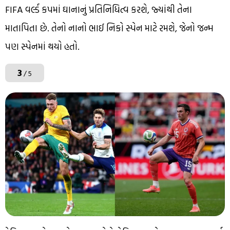
FIFA વર્લ્ડ કપમાં ઘાનાનું પ્રતિનિધિત્વ કરશે, જ્યાંથી તેના
માતાપિતા છે. તેનો નાનો ભાઈ નિકો સ્પેન માટે રમશે, જેનો જન્મ
પણ સ્પેનમાં થયો હતો.
3
/ 5