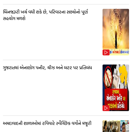
બિનજરૂરી ખર્ચ વધી શકે છે, પરિવારના સભ્યોનો પૂર્ણ
સહયોગ મળશે
ગુજરાતમાં એનાલોગ પનીર, ચીઝ અને બટર પર પ્રતિબંધ
અમદાવાદની શાળાઓમાં રવિવારે સ્વૈચ્છિક વર્ગોને મંજૂરી