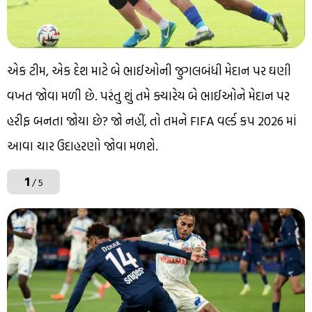
એક ટીમ, એક દેશ માટે બે ભાઈઓની જુગલબંધી મેદાન પર ઘણી
વખત જોવા મળી છે. પરંતુ શું તમે ક્યારેય બે ભાઈઓને મેદાન પર
હરીફ બનતા જોયા છે? જો નહીં, તો તમને FIFA વર્લ્ડ કપ 2026 માં
આવા ચાર ઉદાહરણો જોવા મળશે.
1
/ 5