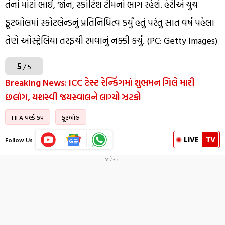
તેનો મોટો ભાઈ, જોન, સ્કોટિશ ટીમનો ભાગ રહેશે. હેરીએ યુથ
ફૂટબોલમાં સ્કોટલેન્ડનું પ્રતિનિધિત્વ કર્યું હતું પરંતુ સાત વર્ષ પહેલા
તેણે ઓસ્ટ્રેલિયા તરફથી રમવાનું નક્કી કર્યું. (PC: Getty Images)
5
/ 5
Breaking News: ICC ટેસ્ટ રેન્કિંગમાં શુભમન ગિલે મારી
છલાંગ, યશસ્વી જયસ્વાલને લાગ્યો ઝટકો
FIFA વર્લ્ડ કપ
ફૂટબોલ
LIVE
TV
Follow Us