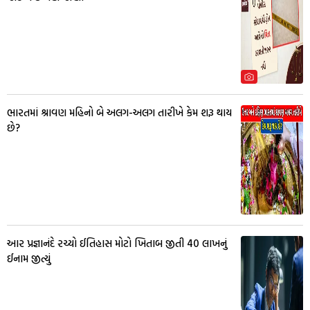
ભારતમાં શ્રાવણ મહિનો બે અલગ-અલગ તારીખે કેમ શરૂ થાય
છે?
આર પ્રજ્ઞાનંદે રચ્યો ઈતિહાસ મોટો ખિતાબ જીતી 40 લાખનું
ઈનામ જીત્યું