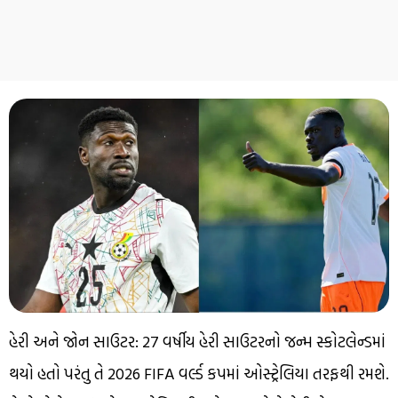
હેરી અને જોન સાઉટર: 27 વર્ષીય હેરી સાઉટરનો જન્મ સ્કોટલેન્ડમાં
થયો હતો પરંતુ તે 2026 FIFA વર્લ્ડ કપમાં ઓસ્ટ્રેલિયા તરફથી રમશે.