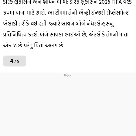
ડેરિક લુકાસેન અને બ્રાયન બોબે: ડેરિક લુકાસેન 2026 FIFA વર્લ્ડ
કપમાં ઘાના માટે રમશે. આ ટીમમાં તેની એન્ટ્રી ઈન્જરી રીપ્લેસમેન્ટ
ખેલાડી તરીકે થઈ હતી. જ્યારે બ્રાયન બોબે નેધરલેન્ડ્સનું
પ્રતિનિધિત્વ કરશે. બંને સાવકા ભાઈઓ છે, એટલે કે તેમની માતા
એક જ છે પરંતુ પિતા અલગ છે.
4
/ 5