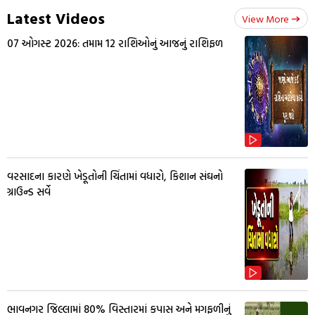
Latest Videos
View More
07 ઓગસ્ટ 2026: તમામ 12 રાશિઓનું આજનું રાશિફળ
વરસાદના કારણે ખેડૂતોની ચિંતામાં વધારો, કિશાન સંઘનો
ગ્રાઉન્ડ સર્વે
ભાવનગર જિલ્લામાં 80% વિસ્તારમાં કપાસ અને મગફળીનું