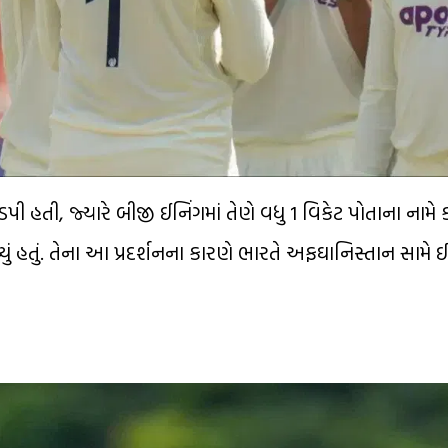
ડપી હતી, જ્યારે બીજી ઈનિંગમાં તેણે વધુ 1 વિકેટ પોતાના નામ
ચ્યું હતું. તેના આ પ્રદર્શનના કારણે ભારતે અફઘાનિસ્તાન સામે