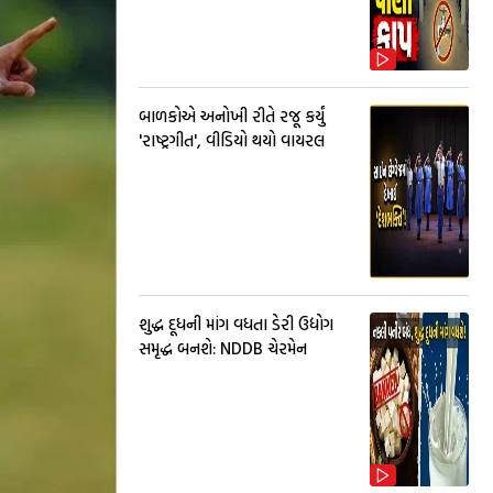
બાળકોએ અનોખી રીતે રજૂ કર્યું
'રાષ્ટ્રગીત', વીડિયો થયો વાયરલ
શુદ્ધ દૂધની માંગ વધતા ડેરી ઉદ્યોગ
સમૃદ્ધ બનશે: NDDB ચેરમેન