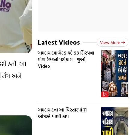
Latest Videos
View More
અમદાવાદમાં ગેરકાયદે કફ સિરપના
મોટા રેકેટનો પર્દાફાશ - જુઓ
ે કરી હતી. આ
Video
 ઈનિંગ અને
અમદાવાદના આ વિસ્તારમાં 11
ઓગસ્ટે પાણી કાપ