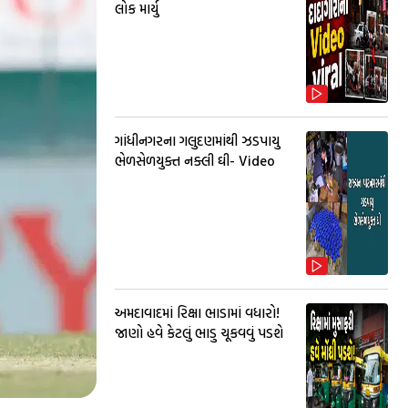
લોક માર્યુ
ગાંધીનગરના ગલુદણમાંથી ઝડપાયુ
ભેળસેળયુક્ત નક્લી ઘી- Video
અમદાવાદમાં રિક્ષા ભાડામાં વધારો!
જાણો હવે કેટલું ભાડુ ચૂકવવું પડશે