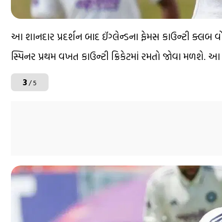
આ શાનદાર પ્રદર્શન બાદ ઈંગ્લેન્ડના ફેમસ કાઉન્ટી ક્લબ વ
સ્પિનર પ્રથમ વખત કાઉન્ટી ક્રિકેટમાં રમતો જોવા મળશે. આ
3
/ 5