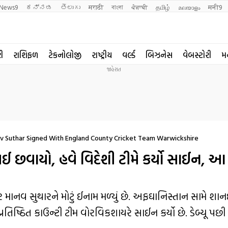
News9
ಕನ್ನಡ
తెలుగు
मराठी
বাংলা
ਪੰਜਾਬੀ
தமிழ்
മലയാളം
मनी9
રી
રાશિફળ
ટેકનોલોજી
રાષ્ટ્રીય
વર્લ્ડ
બિઝનેસ
વેબસ્ટોરી
મ
 Suthar Signed With England County Cricket Team Warwickshire
 લઈ છવાયો, હવે વિદેશી ટીમે કર્યો સાઈન, 
િનર માનવ સુથારને મોટું ઈનામ મળ્યું છે. અફઘાનિસ્તાન સામે શા
 પ્રતિષ્ઠિત કાઉન્ટી ટીમ વોરવિકશાયરે સાઈન કર્યો છે. ડેબ્યૂ 