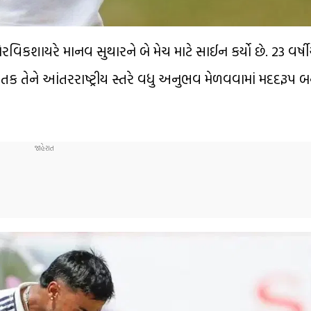
ોરવિકશાયરે માનવ સુથારને બે મેચ માટે સાઈન કર્યો છે. 23 વર્
 તક તેને આંતરરાષ્ટ્રીય સ્તરે વધુ અનુભવ મેળવવામાં મદદરૂપ બ