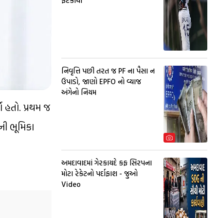
ફટકાર્યા
નિવૃત્તિ પછી તરત જ PF ના પૈસા ન
ઉપાડો, જાણો EPFO નો વ્યાજ
અંગેનો નિયમ
યો હતો. પ્રથમ જ
ની ભૂમિકા
અમદાવાદમાં ગેરકાયદે કફ સિરપના
મોટા રેકેટનો પર્દાફાશ - જુઓ
Video