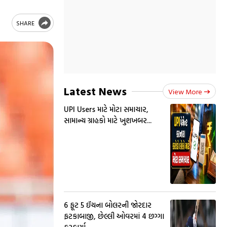
SHARE
Latest News
View More
UPI Users માટે મોટા સમાચાર,
સામાન્ય ગ્રાહકો માટે ખુશખબર...
6 ફૂટ 5 ઈંચના બોલરની જોરદાર
ફટકાબાજી, છેલ્લી ઓવરમાં 4 છગ્ગા