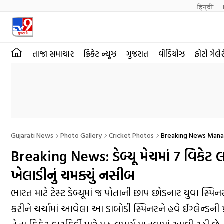
हिन्दी 
તાજા સમાચાર
ક્રિકેટ ન્યૂઝ
ગુજરાત
વીડિયોઝ
ફોટો ગેલે
Gujarati News
Photo Gallery
Cricket Photos
Breaking News Manav
Breaking News: ડેબ્યૂ મેચમાં 7 વિકેટ
ખેલાડીનું ચમક્યું નસીબ
ભારત માટે ટેસ્ટ ડેબ્યૂમાં જ પોતાની છાપ છોડનાર યુવા સ્પ
કરીને ચર્ચામાં આવેલા આ ડાબોડી સ્પિનરને હવે ઈંગ્લેન્ડની