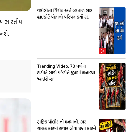
વકીલોના વિરોધ અને હડતાળ બાદ
હાઈકોર્ટે પોતાનો પરિપત્ર કર્યો રદ
ષીય ભારતીય
નશે.
Trending Video: 70 વર્ષના
દાદીએ સાડી પહેરીને જીમમાં બનાવ્યા
'બાઈસેપ્સ'
ટ્રાફિક પોલીસની મનમાની, કાર
ચાલક કારમાં સવાર હોવા છતા કારને