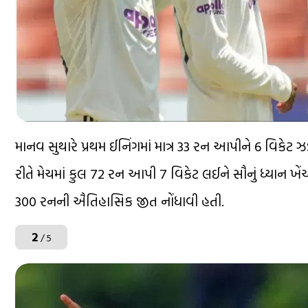
માનવ સુથારે પ્રથમ ઈનિંગમાં માત્ર 33 રન આપીને 6 વિકેટ ઝ
રીતે મેચમાં કુલ 72 રન આપી 7 વિકેટ લઈને સૌનું ધ્યાન ખેં
300 રનની ઐતિહાસિક જીત નોંધાવી હતી.
2
/ 5