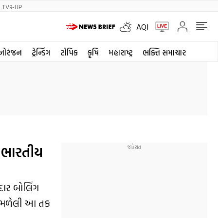
TV9-UP
AQI
નોરંજન
ટ્રેન્ડિંગ
ટોપિક
કૃષિ
મહારાષ્ટ્ર
ભક્તિ સમાચાર
આ ભારતીય
નદાર બોલિંગ
પછી મળેલી આ તક