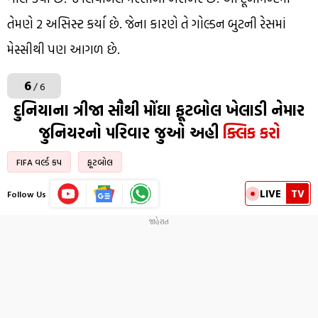
તેમણે 2 અસિસ્ટ કર્યા છે. જેના કારણે તે ગોલ્ડન બુટની રેસમાં
મેસ્સીથી પણ આગળ છે.
6
/ 6
દુનિયાના ત્રીજા સૌથી મોંઘા ફૂટબોલ ખેલાડી નેમાર
જુનિયરનો પરિવાર જુઓ અહી
ક્લિક કરો
FIFA વર્લ્ડ કપ
ફૂટબોલ
LIVE
TV
Follow Us