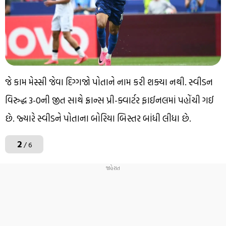
જે કામ મેસ્સી જેવા દિગ્ગજો પોતાને નામ કરી શક્યા નથી. સ્વીડન
વિરુદ્ધ 3-0ની જીત સાથે ફ્રાન્સ પ્રી-ક્વાર્ટર ફાઈનલમાં પહોંચી ગઈ
છે. જ્યારે સ્વીડને પોતાના બોરિયા બિસ્તર બાંધી લીધા છે.
2
/ 6