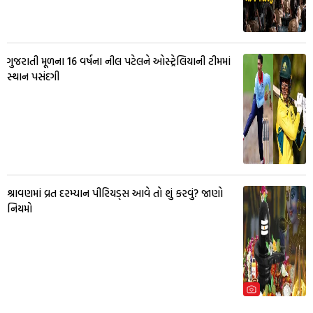
ગુજરાતી મૂળના 16 વર્ષના નીલ પટેલને ઓસ્ટ્રેલિયાની ટીમમાં
સ્થાન પસંદગી
શ્રાવણમાં વ્રત દરમ્યાન પીરિયડ્સ આવે તો શું કરવું? જાણો
નિયમો