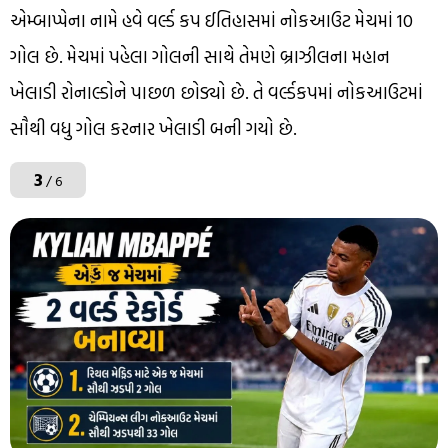
એમ્બાપ્પેના નામે હવે વર્લ્ડ કપ ઈતિહાસમાં નોકઆઉટ મેચમાં 10
ગોલ છે. મેચમાં પહેલા ગોલની સાથે તેમણે બ્રાઝીલના મહાન
ખેલાડી રોનાલ્ડોને પાછળ છોડ્યો છે. તે વર્લ્ડકપમાં નોકઆઉટમાં
સૌથી વધુ ગોલ કરનાર ખેલાડી બની ગયો છે.
3
/ 6