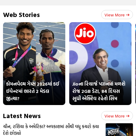
Web Stories
View More
કોમનવેલ્થ ગેમ્સ 2026માં કઈ
Jioના રિચાર્જ પ્લાનમાં મળશે
ઈવેન્ટમાં ભારતે 2 મેડલ
રોજ 2GB ડેટા, 84 દિવસ
જીત્યા?
સુધી એક્ટિવ રહેશે સિમ
Latest News
View More
ચીન, રશિયા કે અમેરિકા? અવકાશમાં સૌથી વધુ કચરો કયા
દેશે છોડ્યો