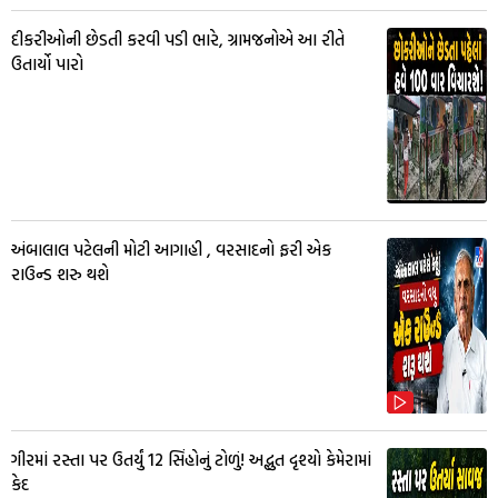
દીકરીઓની છેડતી કરવી પડી ભારે, ગ્રામજનોએ આ રીતે
ઉતાર્યો પારો
અંબાલાલ પટેલની મોટી આગાહી , વરસાદનો ફરી એક
રાઉન્ડ શરુ થશે
ગીરમાં રસ્તા પર ઉતર્યું 12 સિંહોનું ટોળું! અદ્ભુત દૃશ્યો કેમેરામાં
કેદ