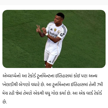
એમ્બાપ્પેનો આ રેકોર્ડ ટૂર્નામેન્ટના ઈતિહાસમાં કોઈ પણ અન્ય
ખેલાડીથી બેગણો વધારે છે. આ ટૂર્નામેન્ટના ઈતિહાસમાં તેની 7મી
મેચ રહી જેમાં તેમણે એકથી વધુ ગોલ કર્યા છે. આ એક વર્લ્ડ રેકોર્ડ
છે.