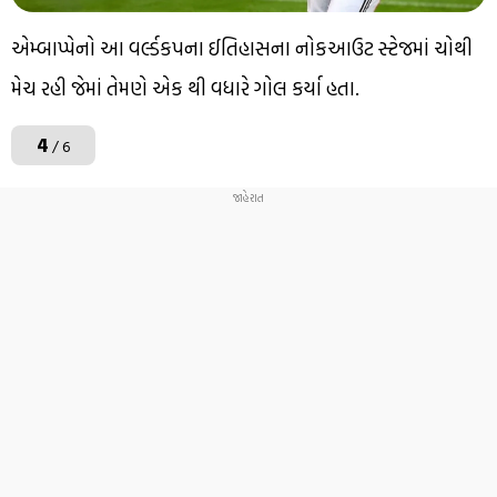
એમ્બાપ્પેનો આ વર્લ્ડકપના ઈતિહાસના નોકઆઉટ સ્ટેજમાં ચોથી
મેચ રહી જેમાં તેમણે એક થી વધારે ગોલ કર્યા હતા.
4
/ 6