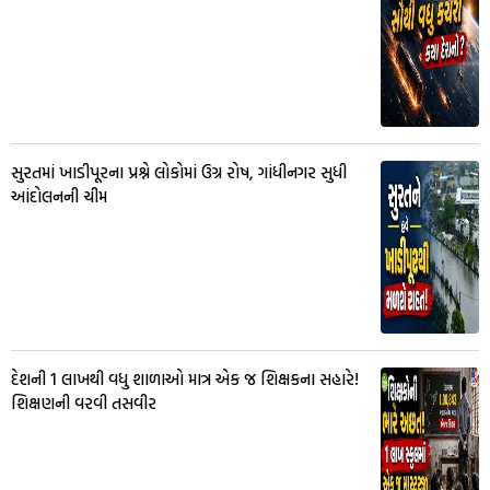
સુરતમાં ખાડીપૂરના પ્રશ્ને લોકોમાં ઉગ્ર રોષ, ગાંધીનગર સુધી
આંદોલનની ચીમ
દેશની 1 લાખથી વધુ શાળાઓ માત્ર એક જ શિક્ષકના સહારે!
શિક્ષણની વરવી તસવીર