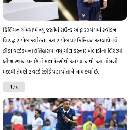
કિલિયન એમ્બાપ્પે ન્યુ જર્સીમાં રાઉન્ડ ઓફ 32 મેચમાં સ્વીડન
વિરુદ્ધ 2 ગોલ કર્યા હતા. આ 2 ગોલ પર કિલિયન અમ્બાપે હવે
ફીફા વર્લ્ડકપના ઈતિહાસમાં વધુ ગોલ કરનાર ખેલાડીના લિસ્ટમાં
બીજા સ્થાન પર છે. તે માત્ર મેસ્સીથી આગળ નથી. આ ગોલની
મદદથી તેમણે 2 વર્લ્ડ રેકોર્ડ પણ પોતાને નામ કર્યા છે.
1
/ 6