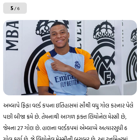
5
/ 6
અમ્બાપે ફિફા વર્લ્ડ કપના ઇતિહાસમાં સૌથી વધુ ગોલ કરનાર પેલે
પછી બીજા ક્રમે છે. તેમનાથી આગળ ફક્ત લિયોનેલ મેસ્સી છે,
જેમના 27 ગોલ છે. હાલના વર્લ્ડકપમાં એમ્બાપ્પે અત્યારસુધી 6
ગોલ કર્યા છે. જે લિયોનેલ મેસ્સીની બરાબર છે. આ ટૂર્નામેન્ટમાં