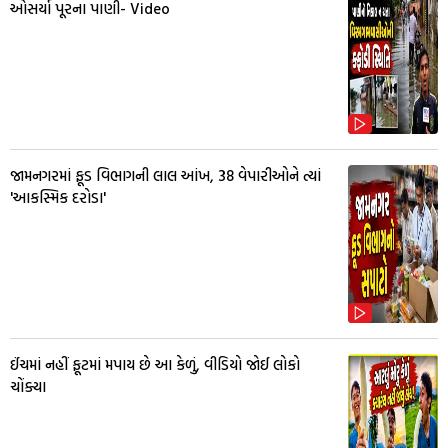
ઓસર્યા પૂરના પાણી- Video
જામનગરમાં ફૂડ વિભાગની લાલ આંખ, 38 વેપારીઓને ત્યાં
'આકસ્મિક દરોડા'
ઈંચમાં નહીં ફૂટમાં મપાય છે આ કેળું, વીડિયો જોઈ લોકો
ચોંક્યા