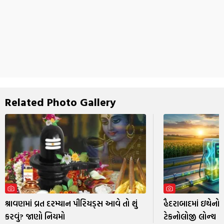
Related Photo Gallery
શ્રાવણમાં વ્રત દરમ્યાન પીરિયડ્સ આવે તો શું
હૈદરાબાદમાં ઇથેનો
કરવું? જાણો નિયમો
ટેકનોલોજી લોન્ચ