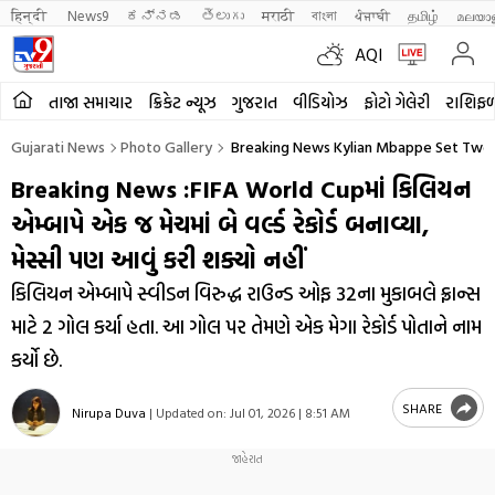
हिन्दी 
News9
ಕನ್ನಡ
తెలుగు
मराठी
বাংলা
ਪੰਜਾਬੀ
தமிழ்
മലയാ
AQI
તાજા સમાચાર
ક્રિકેટ ન્યૂઝ
ગુજરાત
વીડિયોઝ
ફોટો ગેલેરી
રાશિફ
Gujarati News
Photo Gallery
Breaking News Kylian Mbappe Set Two W
Breaking News :FIFA World Cupમાં કિલિયન
એમ્બાપે એક જ મેચમાં બે વર્લ્ડ રેકોર્ડ બનાવ્યા,
મેસ્સી પણ આવું કરી શક્યો નહીં
કિલિયન એમ્બાપે સ્વીડન વિરુદ્ધ રાઉન્ડ ઓફ 32ના મુકાબલે ફ્રાન્સ
માટે 2 ગોલ કર્યા હતા. આ ગોલ પર તેમણે એક મેગા રેકોર્ડ પોતાને નામ
કર્યો છે.
SHARE
Nirupa Duva
|
Updated on:
Jul 01, 2026 | 8:51 AM