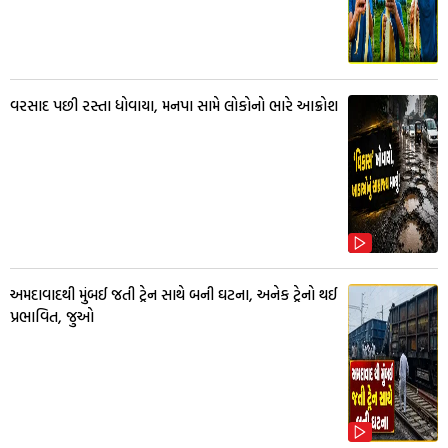
વરસાદ પછી રસ્તા ધોવાયા, મનપા સામે લોકોનો ભારે આક્રોશ
અમદાવાદથી મુંબઈ જતી ટ્રેન સાથે બની ઘટના, અનેક ટ્રેનો થઈ
પ્રભાવિત, જુઓ