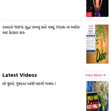
ડાબરને '100% શુદ્ધ' લખવું ભારે પડ્યું, FSSAI ના આદેશ
બાદ ફેરફાર શરુ
Latest Videos
View More
લો જુઓ, ગુજરાત પરથી વાદળો ગાયબ..!