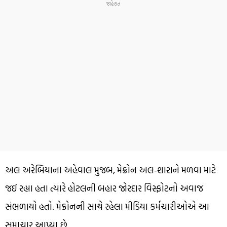
અલ અરેબિયાના અહેવાલ મુજબ, મેક્રોન અલ-શારાને મળવા માટે
જઈ રહ્યા હતા ત્યારે હોટલની બહાર જોરદાર વિસ્ફોટનો અવાજ
સંભળાયો હતો. મેક્રોનની સાથે રહેલા મીડિયા કર્મચારીઓએ આ
સમાચાર આપ્યા છે.