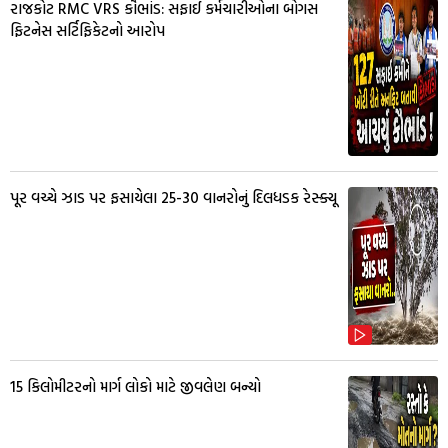
રાજકોટ RMC VRS કૌભાંડ: સફાઈ કર્મચારીઓના બોગસ
ફિટનેસ સર્ટિફિકેટનો આરોપ
પૂર વચ્ચે ઝાડ પર ફસાયેલા 25-30 વાનરોનું દિલધડક રેસ્ક્યૂ
15 કિલોમીટરનો માર્ગ લોકો માટે જીવલેણ બન્યો