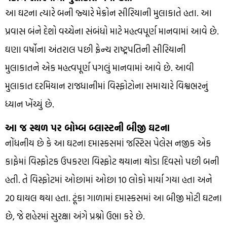
આ ઘટના ત્યારે બની જ્યારે મેક્રોન સીરિયાની મુલાકાતે હતા. આ
પ્રવાસ બંને દેશો વચ્ચેના સંબંધો માટે મહત્વપૂર્ણ માનવામાં આવે છે.
ઘણા વર્ષોના અંતરાલ પછી ફ્રેન્ચ રાષ્ટ્રપતિની સીરિયાની
મુલાકાતને એક મહત્વપૂર્ણ પગલું માનવામાં આવે છે. આવી
મુલાકાત દરમિયાન રાજધાનીમાં વિસ્ફોટોના સમાચારે વિશ્વભરનું
ધ્યાન ખેંચ્યું છે.
આ જ સ્થળ પર બોમ્બ બ્લાસ્ટની બીજી ઘટના
નોંધનીય છે કે આ ઘટના દમાસ્કસમાં જસ્ટિસ પેલેસ નજીક એક
કાફેમાં વિસ્ફોટક ઉપકરણ વિસ્ફોટ થયાના થોડા દિવસો પછી બની
હતી. તે વિસ્ફોટમાં ઓછામાં ઓછા 10 લોકો માર્યા ગયા હતા અને
20 ઘાયલ થયા હતા. ટૂંકા ગાળામાં દમાસ્કસમાં આ બીજી મોટી ઘટના
છે, જે શહેરમાં સુરક્ષા અંગે પ્રશ્નો ઉભા કરે છે.