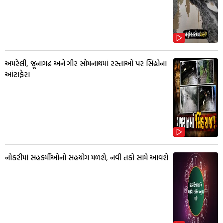
અમરેલી, જૂનાગઢ અને ગીર સોમનાથમાં રસ્તાઓ પર સિંહોના
આંટાફેરા
નોકરીમાં સહકર્મીઓનો સહયોગ મળશે, નવી તકો સામે આવશે