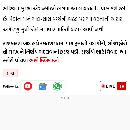
સીરિયન સુરક્ષા એજન્સીઓ હાલમાં આ બાબતની તપાસ કરી રહી
છે. મેક્રોન અને અલ-શારા વચ્ચેની બેઠક પર આ ઘટનાની અસર
અંગે હજુ સુધી કોઈ સત્તાવાર માહિતી બહાર આવી નથી.
રાજકારણ બાદ હવે રમતજગતમાં પણ ટ્રમ્પની દાદાગીરી, ત્રીજા ફોને
તો FIFA ને નિર્ણય બદલવાની ફરજ પડી, સર્જાયો ભારે વિવાદ, આ
સ્ટોરી વાંચવા
અહીં ક્લિક કરો
ફ્રાન્સ
LIVE
TV
Follow Us