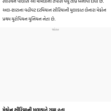
સીરિયન પોલીસે આ મામલાની તપાસ વધુ તીવ્ર બનાવી દીધી છે.
અલ-શારાના વહીવટ દરમિયાન સીરિયાની મુલાકાત લેનારા મેક્રોન
પ્રથમ યુરોપિયન યુનિયન નેતા છે.
મેક્રોન સીરિયાની મુલાકાતે ગયા હતા