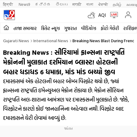
हिन्दी 
News9
ಕನ್ನಡ
తెలుగు
मराठी
বাংলা
ਪੰਜਾਬੀ
தமிழ்
മലയാ
AQI
તાજા સમાચાર
ક્રિકેટ ન્યૂઝ
ગુજરાત
વીડિયોઝ
ફોટો ગેલેરી
રાશિફ
Gujarati News
International News
Breaking News Blast During French 
Breaking News : સીરિયામાં ફ્રાન્સના રાષ્ટ્રપતિ
મેક્રોનની મુલાકાત દરમિયાન બ્લાસ્ટ! હોટલની
બહાર ધડાધડ 6 ધમાકા, માંડ માંડ બચ્યો જીવ
દમાસ્કસમાં એક હોટલની બહાર બોમ્બ વિસ્ફોટ થયો છે, જ્યાં
ફ્રાન્સના રાષ્ટ્રપતિ ઇમેન્યુઅલ મેક્રોન રોકાયા છે. મેક્રોન સીરિયન
રાષ્ટ્રપતિ અલ-શારાના આમંત્રણ પર દમાસ્કસની મુલાકાતે છે. જોકે,
વિસ્ફોટને કારણે કોઈ જાનહાનિના અહેવાલ નથી. વિસ્ફોટ બાદ
દમાસ્કસને ઘેરી લેવામાં આવ્યું છે.