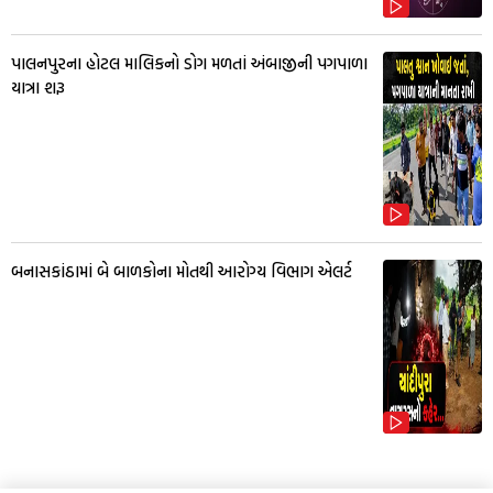
પાલનપુરના હોટલ માલિકનો ડોગ મળતાં અંબાજીની પગપાળા
યાત્રા શરૂ
બનાસકાંઠામાં બે બાળકોના મોતથી આરોગ્ય વિભાગ એલર્ટ