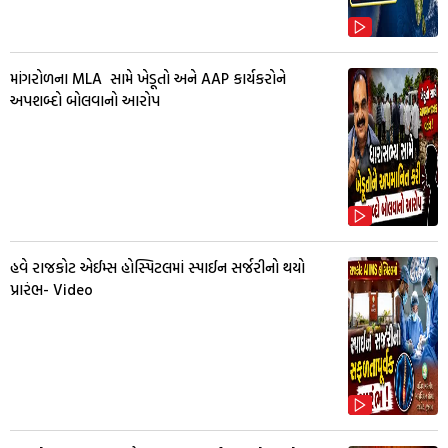
માંગરોળના MLA સામે ખેડૂતો અને AAP કાર્યકરોને
અપશબ્દો બોલવાનો આરોપ
હવે રાજકોટ એઈમ્સ હોસ્પિટલમાં સ્પાઈન સર્જરીનો થયો
પ્રારંભ- Video