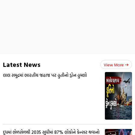
Latest News
View More
લાલ સમુદ્રમાં ભારતીય જહાજ પર હુતીનો ડ્રોન હુમલો
દૂધમાં ભેળસેળથી 2035 સુધીમાં 87% લોકોને કેન્સર થવાનો