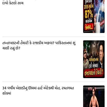
દાવો કેટલો સાચ
તખ્તાપલટની તૈયારી કે રાજકીય અફવા? પાકિસ્તાનમાં શું
ચાલી રહ્યું છે?
34 વર્ષીય ખેલાડીનું ઊંઘમાં હાર્ટ એટેકથી મોત, રમતગમત
શોકમાં