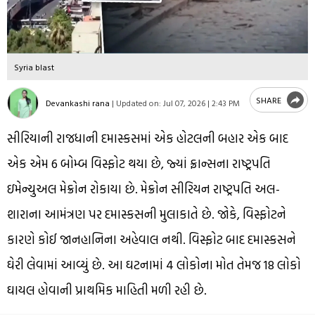
Syria blast
SHARE
Devankashi rana
|
Updated on:
Jul 07, 2026 | 2:43 PM
સીરિયાની રાજધાની દમાસ્કસમાં એક હોટલની બહાર એક બાદ
એક એમ 6 બોમ્બ વિસ્ફોટ થયા છે, જ્યાં ફ્રાન્સના રાષ્ટ્રપતિ
ઇમેન્યુઅલ મેક્રોન રોકાયા છે. મેક્રોન સીરિયન રાષ્ટ્રપતિ અલ-
શારાના આમંત્રણ પર દમાસ્કસની મુલાકાતે છે. જોકે, વિસ્ફોટને
કારણે કોઈ જાનહાનિના અહેવાલ નથી. વિસ્ફોટ બાદ દમાસ્કસને
ઘેરી લેવામાં આવ્યું છે. આ ઘટનામાં 4 લોકોના મોત તેમજ 18 લોકો
ઘાયલ હોવાની પ્રાથમિક માહિતી મળી રહી છે.