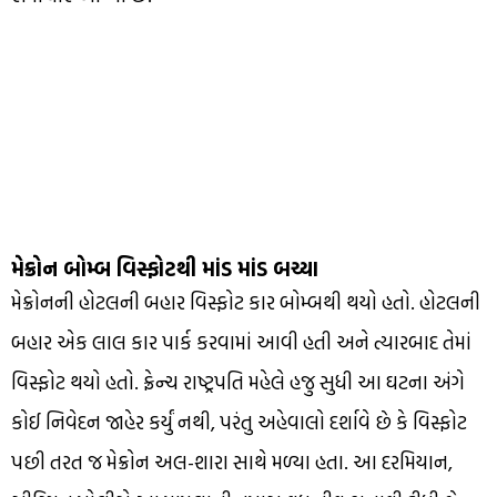
મેક્રોન બોમ્બ વિસ્ફોટથી માંડ માંડ બચ્યા
મેક્રોનની હોટલની બહાર વિસ્ફોટ કાર બોમ્બથી થયો હતો. હોટલની
બહાર એક લાલ કાર પાર્ક કરવામાં આવી હતી અને ત્યારબાદ તેમાં
વિસ્ફોટ થયો હતો. ફ્રેન્ચ રાષ્ટ્રપતિ મહેલે હજુ સુધી આ ઘટના અંગે
કોઈ નિવેદન જાહેર કર્યું નથી, પરંતુ અહેવાલો દર્શાવે છે કે વિસ્ફોટ
પછી તરત જ મેક્રોન અલ-શારા સાથે મળ્યા હતા. આ દરમિયાન,