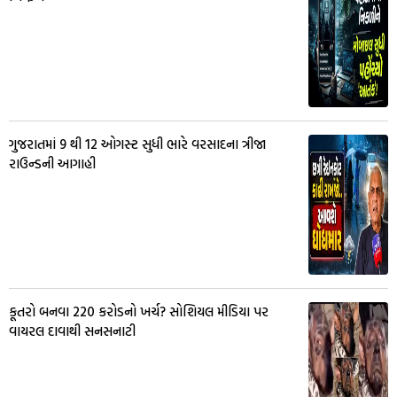
ગુજરાતમાં 9 થી 12 ઓગસ્ટ સુધી ભારે વરસાદના ત્રીજા
રાઉન્ડની આગાહી
કૂતરો બનવા 220 કરોડનો ખર્ચ? સોશિયલ મીડિયા પર
વાયરલ દાવાથી સનસનાટી