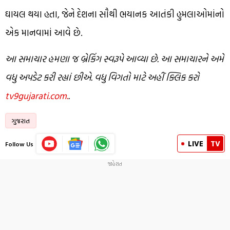
ઘાયલ થયા હતા, જેને દેશના સૌથી ભયાનક આતંકી હુમલાઓમાંનો
એક માનવામાં આવે છે.
આ સમાચાર હમણા જ બ્રેકિંગ સ્વરૂપે આવ્યા છે. આ સમાચારને અમે
વધુ અપડેટ કરી રહ્યાં છીએ. વધુ વિગતો માટે અહીં ક્લિક કરો
tv9gujarati.com.
.
ગુજરાત
LIVE
TV
Follow Us