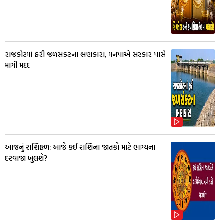
રાજકોટમાં ફરી જળસંકટના ભણકારા, મનપાએ સરકાર પાસે
માગી મદદ
આજનું રાશિફળ: આજે કઈ રાશિના જાતકો માટે ભાગ્યના
દરવાજા ખુલશે?