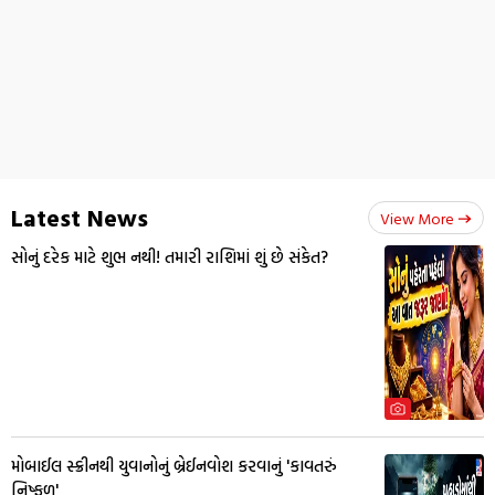
Latest News
View More
સોનું દરેક માટે શુભ નથી! તમારી રાશિમાં શું છે સંકેત?
મોબાઈલ સ્ક્રીનથી યુવાનોનું બ્રેઈનવોશ કરવાનું 'કાવતરું
નિષ્ફળ'