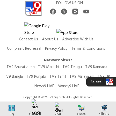
FOLLOW US ON
Contact Us
About Us
Advertise With Us
Complaint Redressal
Privacy Policy
Terms & Conditions
Network Sites :
TV9 Bharatvarsh
TV9 Marathi
TV9 Telugu
TV9 Kannada
TV9 Bangla
TV9 Punjabi
TV9 Tamil
TV9 Malayalam
TV9 UP
News9 LIVE
Money9 LIVE
Copyright © 2026 TV9 Gujarati. All Rights Reserved.
મેનુ
ફોટો સ્ટોરી
રીલ્સ
Stocks
વીડિયોઝ