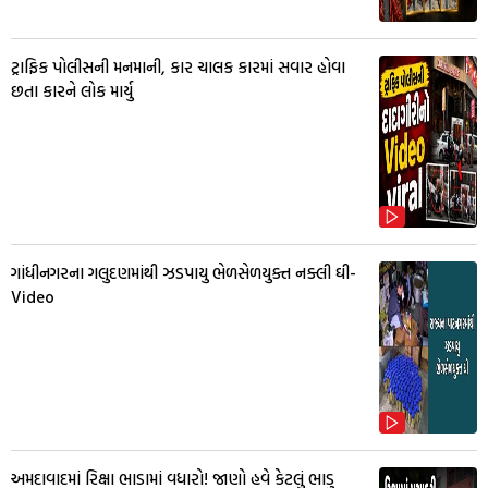
ટ્રાફિક પોલીસની મનમાની, કાર ચાલક કારમાં સવાર હોવા
છતા કારને લોક માર્યુ
ગાંધીનગરના ગલુદણમાંથી ઝડપાયુ ભેળસેળયુક્ત નક્લી ઘી-
Video
અમદાવાદમાં રિક્ષા ભાડામાં વધારો! જાણો હવે કેટલું ભાડુ