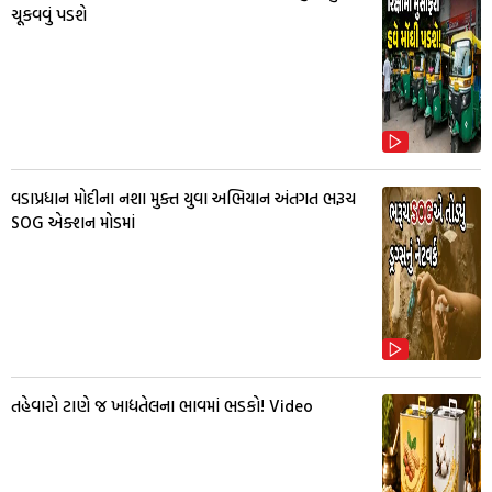
ચૂકવવું પડશે
વડાપ્રધાન મોદીના નશા મુક્ત યુવા અભિયાન અંતગત ભરૂચ
SOG એક્શન મોડમાં
તહેવારો ટાણે જ ખાદ્યતેલના ભાવમાં ભડકો! Video