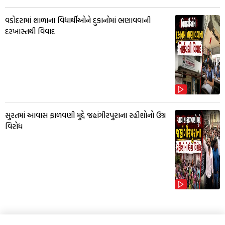
વડોદરામાં શાળાના વિદ્યાર્થીઓને દુકાનોમાં ભણાવવાની
દરખાસ્તથી વિવાદ
સુરતમાં આવાસ ફાળવણી મુદ્દે જહાંગીરપુરાના રહીશોનો ઉગ્ર
વિરોધ