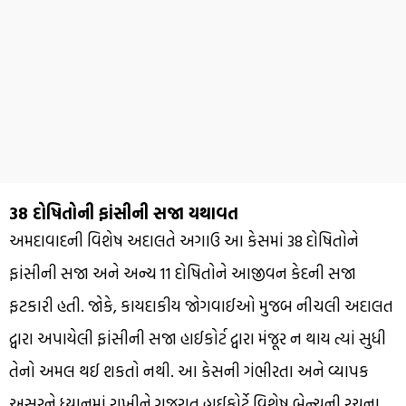
38 દોષિતોની ફાંસીની સજા યથાવત
અમદાવાદની વિશેષ અદાલતે અગાઉ આ કેસમાં 38 દોષિતોને
ફાંસીની સજા અને અન્ય 11 દોષિતોને આજીવન કેદની સજા
ફટકારી હતી. જોકે, કાયદાકીય જોગવાઈઓ મુજબ નીચલી અદાલત
દ્વારા અપાયેલી ફાંસીની સજા હાઈકોર્ટ દ્વારા મંજૂર ન થાય ત્યાં સુધી
તેનો અમલ થઈ શકતો નથી. આ કેસની ગંભીરતા અને વ્યાપક
અસરને ધ્યાનમાં રાખીને ગુજરાત હાઈકોર્ટે વિશેષ બેન્ચની રચના