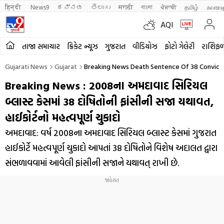
हिन्दी 
News9
ಕನ್ನಡ
తెలుగు
मराठी
বাংলা
ਪੰਜਾਬੀ
தமிழ்
മലയാ
AQI
તાજા સમાચાર
ક્રિકેટ ન્યૂઝ
ગુજરાત
વીડિયોઝ
ફોટો ગેલેરી
રાશિફ
Gujarati News
Gujarat
Breaking News Death Sentence Of 38 Convicts
Breaking News : 2008ના અમદાવાદ સિરિયલ
બ્લાસ્ટ કેસમાં 38 દોષિતોની ફાંસીની સજા યથાવત,
હાઈકોર્ટનો મહત્વપૂર્ણ ચુકાદો
અમદાવાદ: વર્ષ 2008ના અમદાવાદ સિરિયલ બ્લાસ્ટ કેસમાં ગુજરાત
હાઈકોર્ટે મહત્વપૂર્ણ ચુકાદો આપતાં 38 દોષિતોને વિશેષ અદાલત દ્વારા
સંભળાવવામાં આવેલી ફાંસીની સજાને યથાવત્ રાખી છે.