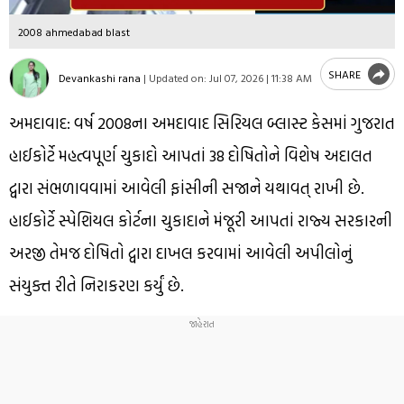
2008 ahmedabad blast
SHARE
Devankashi rana
|
Updated on:
Jul 07, 2026 | 11:38 AM
અમદાવાદ: વર્ષ 2008ના અમદાવાદ સિરિયલ બ્લાસ્ટ કેસમાં ગુજરાત
હાઈકોર્ટે મહત્વપૂર્ણ ચુકાદો આપતાં 38 દોષિતોને વિશેષ અદાલત
દ્વારા સંભળાવવામાં આવેલી ફાંસીની સજાને યથાવત્ રાખી છે.
હાઈકોર્ટે સ્પેશિયલ કોર્ટના ચુકાદાને મંજૂરી આપતાં રાજ્ય સરકારની
અરજી તેમજ દોષિતો દ્વારા દાખલ કરવામાં આવેલી અપીલોનું
સંયુક્ત રીતે નિરાકરણ કર્યું છે.