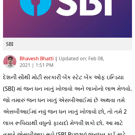
SBI
Bhavesh Bhatti
|
Updated on:
Feb 08,
2021 | 1:51 PM
દેશની સૌથી મોટી સરકારી બેંક સ્ટેટ બેંક ઓફ ઇન્ડિયા
(SBI) માં જન ધન ખાતું ખોલાવો અને લાખોનો લાભ મેળવો.
જો તમારું જન ધન ખાતું એસબીઆઈમાં છે અથવા તમે
એસબીઆઈમાં નવું જન ધન ખાતું ખોલાવો છો, તો તમે 2
લાખ રૂપિયાથી વધુનો ફાયદો મેળવી શકો છો. આ માટે
તમારે એસબીઆઇ રૂપે (SBI Rupay) જનધન કાર્ડ માટે