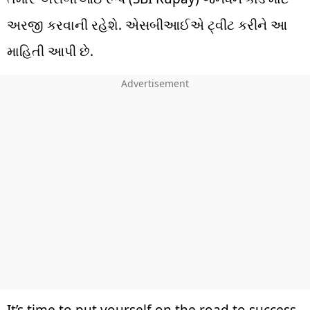
અરજી કરવાની રહેશે. એસબીઆઈએ ટ્વીટ કરીને આ
માહિતી આપી છે.