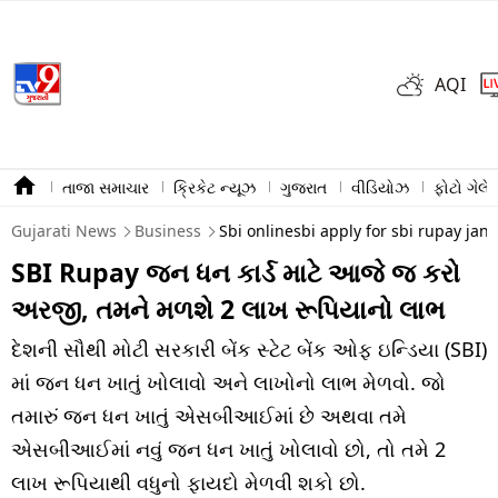
AQI
તાજા સમાચાર
ક્રિકેટ ન્યૂઝ
ગુજરાત
વીડિયોઝ
ફોટો ગેલેર
Gujarati News
Business
Sbi onlinesbi apply for sbi rupay jan
SBI Rupay જન ધન કાર્ડ માટે આજે જ કરો
અરજી, તમને મળશે 2 લાખ રૂપિયાનો લાભ
દેશની સૌથી મોટી સરકારી બેંક સ્ટેટ બેંક ઓફ ઇન્ડિયા (SBI)
માં જન ધન ખાતું ખોલાવો અને લાખોનો લાભ મેળવો. જો
તમારું જન ધન ખાતું એસબીઆઈમાં છે અથવા તમે
એસબીઆઈમાં નવું જન ધન ખાતું ખોલાવો છો, તો તમે 2
લાખ રૂપિયાથી વધુનો ફાયદો મેળવી શકો છો.