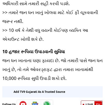
અધિકારી સામે તમારી સહી કરવી પડશે.
— State Bank of India (@TheOfficialSBI)
>> તમારે જન ધન ખાતું ખોલવા માટે કોઈ ફી ચૂકવવાની
February 6, 2021
જરૂર નથી.
>> 10 વર્ષ કે તેથી વધુ વયની કોઈપણ વ્યક્તિ આ
એકાઉન્ટ ખોલી શકે છે.
10 હજાર રૂપિયા ઉપાડવાની સુવિધા
જન ધન ખાતાના ઘણા ફાયદા છે. જો તમારી પાસે જન ધન
ખાતું છે, તો તમે ઓવરડ્રાફટ દ્વારા તમારા ખાતામાંથી
10,000 રૂપિયા સુધી ઉપાડી શકો છો.
Add TV9 Gujarati As A Trusted Source
LIVE
TV
Follow Us