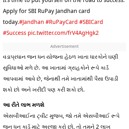
It’s time to put yourself on the road to success.
Apply for SBI RuPay Jandhan card
today.
#Jandhan
#RuPayCard
#SBICard
#Success
pic.twitter.com/frV4AgHgk2
વડાપ્રધાન જન ધન યોજના હેઠળ ખાતા ધારકોને ઘણી
સુવિધાઓ મળે છે. આ ખાતામાં ગ્રાહકોને રૂપે કાર્ડ
આપવામાં આવે છે, જેનાથી તમે ખાતામાંથી પૈસા ઉપાડી
શકો છો અને ખરીદી પણ કરી શકો છો.
આ રીતે લાભ મળશે
એસબીઆઈના ટ્વીટ મુજબ, જો તમે એસબીઆઈ રૂપે
જન ધન કાર્ડ માટે અરજી કરો છો, તો તમને 2 લાખ