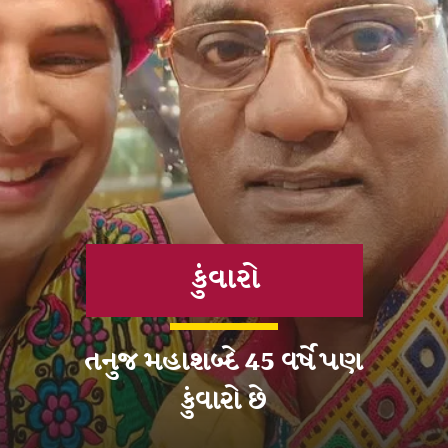
કુંવારો
તનુજ મહાશબ્દે 45 વર્ષે પણ
કુંવારો છે