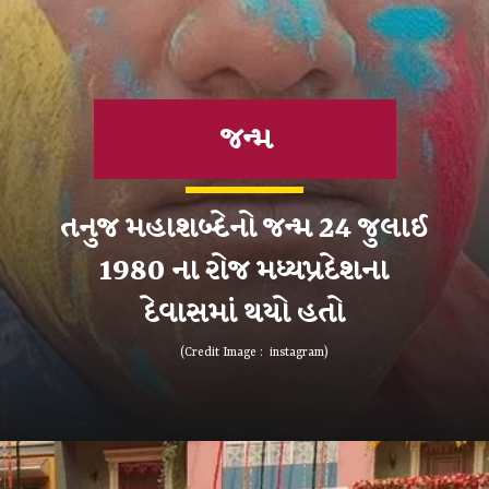
જન્મ
તનુજ મહાશબ્દેનો જન્મ 24 જુલાઈ
1980 ના રોજ મધ્યપ્રદેશના
(Credit Image : instagram)