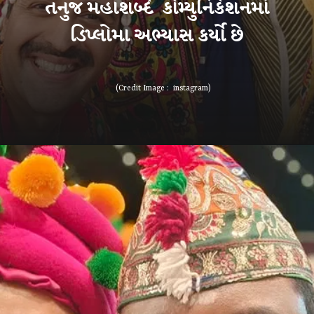
તનુજ મહાશબ્દે કોમ્યુનિકેશનમાં
ડિપ્લોમા અભ્યાસ કર્યો છે
(Credit Image : instagram)