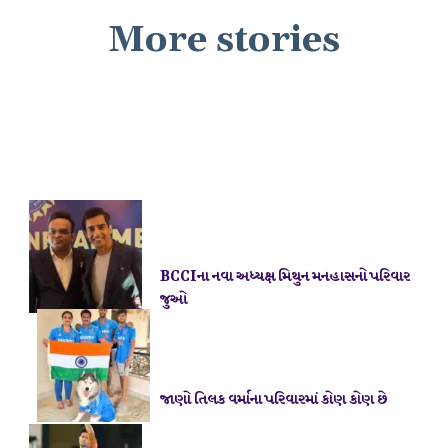
More stories
BCCIના નવા અધ્યક્ષ મિથુન મનહાસનો પરિવાર
જાણો તિલક વર્માના પરિવારમાં કોણ કોણ છે