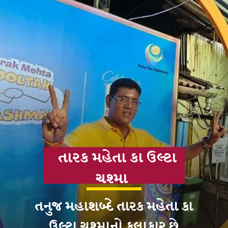
તારક મહેતા કા ઉલ્ટા
ચશ્મા
તનુજ મહાશબ્દે તારક મહેતા કા