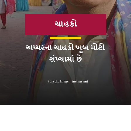
ચાહકો
અય્યરના ચાહકો ખુબ મોટી
સંખ્યામાં છે
(Credit Image : instagram)