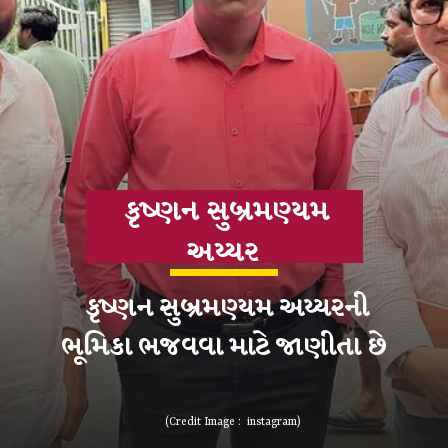
કૃષ્ણન સુબ્રમણ્યમ
કૃષ્ણન સુબ્રમણ્યમ અય્યરની
(Credit Image : instagram)