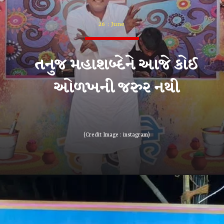
26 : June
તનુજ મહાશબ્દેને આજે કોઈ
ઓળખની જરુર નથી
(Credit Image : instagram)