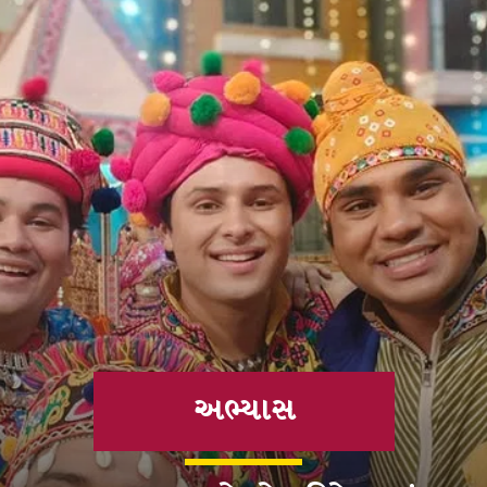
અભ્યાસ