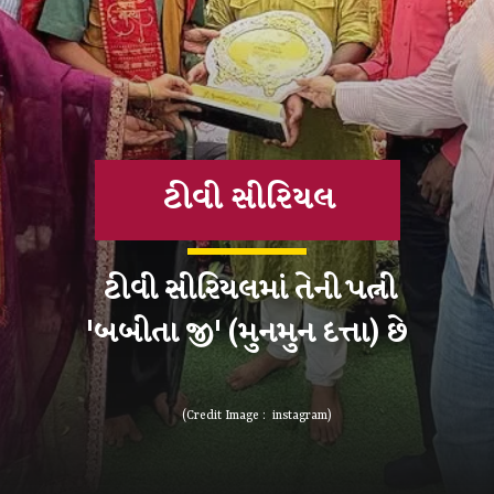
ટીવી સીરિયલ
ટીવી સીરિયલમાં તેની પત્ની
(Credit Image : instagram)