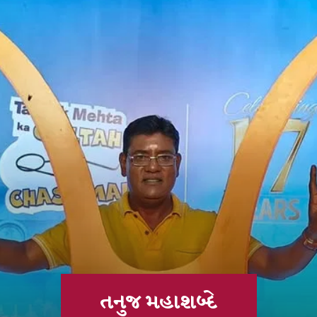
તનુજ મહાશબ્દે