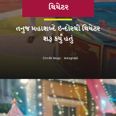
થિયેટર
તનુજ મહાશબ્દે ઇન્દોરથી થિયેટર
(Credit Image : instagram)