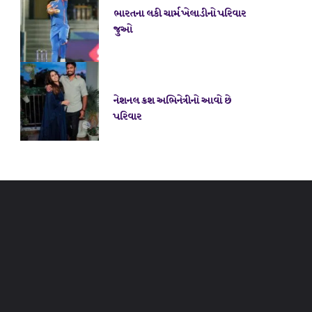
ભારતના લકી ચાર્મ ખેલાડીનો પરિવાર
જુઓ
નેશનલ ક્રશ અભિનેત્રીનો આવો છે
પરિવાર