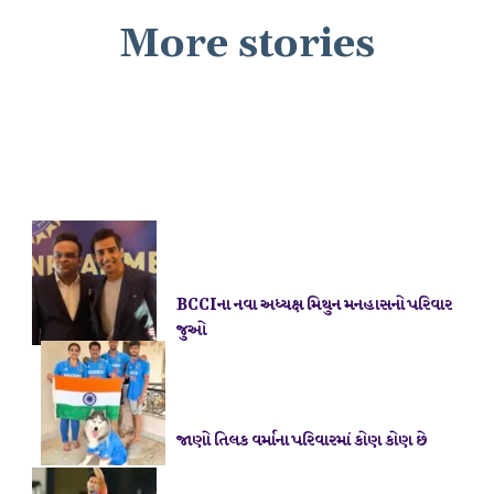
More stories
BCCIના નવા અધ્યક્ષ મિથુન મનહાસનો પરિવાર
જાણો તિલક વર્માના પરિવારમાં કોણ કોણ છે