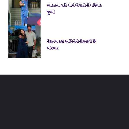
ભારતના લકી ચાર્મ ખેલાડીનો પરિવાર
જુઓ
નેશનલ ક્રશ અભિનેત્રીનો આવો છે
પરિવાર