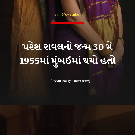
04 : November
પરેશ રાવલનો જન્મ 30 મે
1955માં મુંબઈમાં થયો હતો
(Credit Image : instagram)