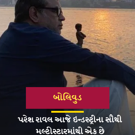
બોલિવુડ
પરેશ રાવલ આજે ઇન્ડસ્ટ્રીના સૌથી
મલ્ટીસ્ટારમાંથી એક છે