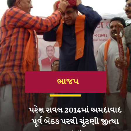
ભાજપ
પરેશ રાવલ 2014માં અમદાવાદ
પૂર્વ બેઠક પરથી ચૂંટણી જીત્યા