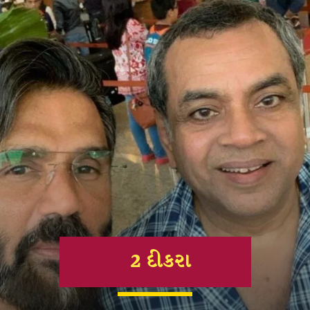
2 દીકરા