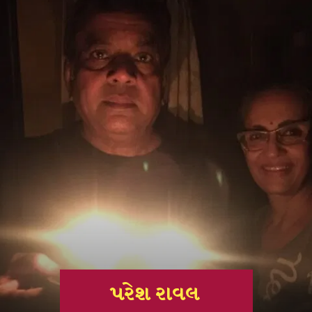
પરેશ રાવલ