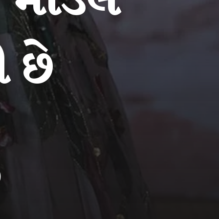
 મોડેલ
 છે
)