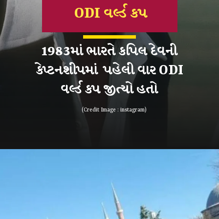
ODI વર્લ્ડ કપ
1983માં ભારતે કપિલ દેવની
કેપ્ટનશીપમાં પહેલી વાર ODI
વર્લ્ડ કપ જીત્યો હતો
(Credit Image : instagram)