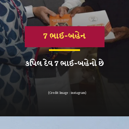
7 ભાઈ-બહેન
કપિલ દેવ 7 ભાઈ-બહેનો છે
(Credit Image : instagram)