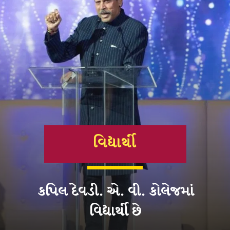
વિદ્યાર્થી
કપિલ દેવડી. એ. વી. કોલેજમાં
વિદ્યાર્થી છે