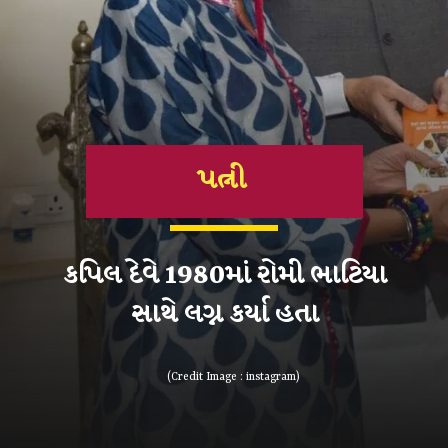
પત્ની
કપિલ દેવે 1980માં રોમી ભાટિયા
(Credit Image : instagram)