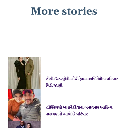
More stories
ટીવી ઈન્ડસ્ટ્રીની સૌથી ફેમસ અભિનેત્રીના પરિવાર
હોસ્ટિંગથી બધાને દિવાના બનાવનાર આદિત્ય
નારાયણનો આવો છે પરિવાર