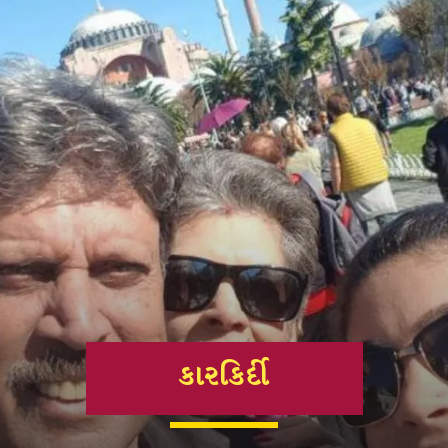
કારકિર્દી