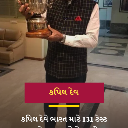
કપિલ દેવે ભારત માટે 131 ટેસ્ટ