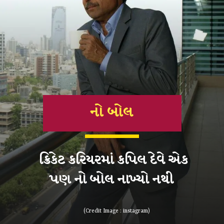
નો બોલ
ક્રિકેટ કરિયરમાં કપિલ દેવે એક
(Credit Image : instagram)