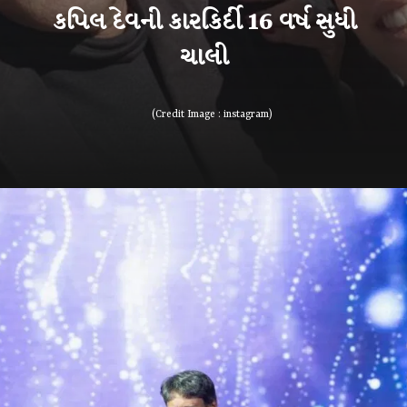
કપિલ દેવની કારકિર્દી 16 વર્ષ સુધી
(Credit Image : instagram)