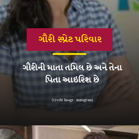
ગૌરી સ્પ્રેટ પરિવાર
ગૌરીની માતા તમિલ છે અને તેના
પિતા આઇરિશ છે
(Credit Image : instagram)