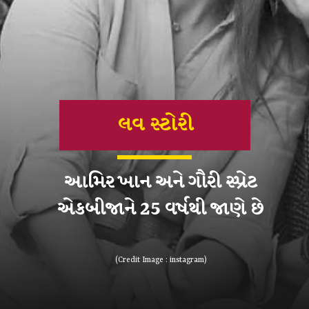
લવ સ્ટોરી
આમિર ખાન અને ગૌરી સ્પ્રેટ
એકબીજાને 25 વર્ષથી જાણે છે
(Credit Image : instagram)