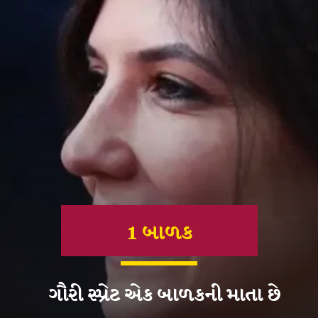
1 બાળક