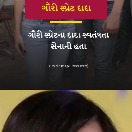
ગૌરી સ્પ્રેટ દાદા
ગૌરી સ્પ્રેટના દાદા સ્વતંત્રતા
સેનાની હતા
(Credit Image : instagram)