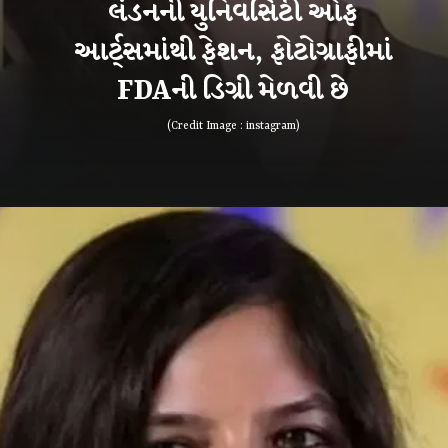
લંડનની યુનિવર્સિટી ઓફ
આર્ટ્સમાંથી ફેશન, ફોટોગ્રાફીમાં
FDAની ડિગ્રી મેળવી છે
(Credit Image : instagram)