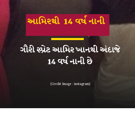
આમિરથી 14 વર્ષ નાની
ગૌરી સ્પ્રેટ આમિર ખાનથી અંદાજે
14 વર્ષ નાની છે
(Credit Image : instagram)