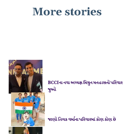
More stories
BCCIના નવા અધ્યક્ષ મિથુન મનહાસનો પરિવાર
જાણો તિલક વર્માના પરિવારમાં કોણ કોણ છે