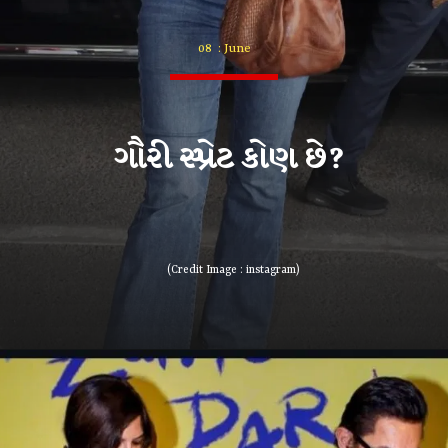
08 : June
ગૌરી સ્પ્રેટ કોણ છે?
(Credit Image : instagram)