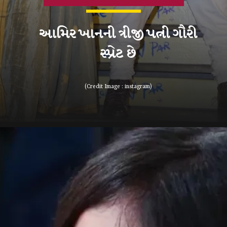
આમિર ખાનની ત્રીજી પત્ની ગૌરી
(Credit Image : instagram)