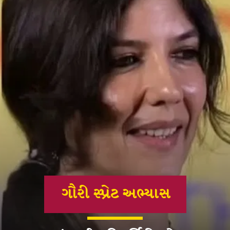
ગૌરી સ્પ્રેટ અભ્યાસ