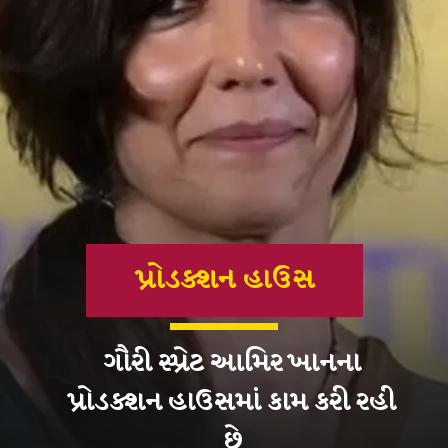
પ્રોડક્શન હાઉસ
ગૌરી સ્પ્રેટ આમિર ખાનના
પ્રોડક્શન હાઉસમાં કામ કરી રહી
છે