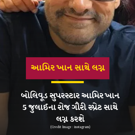
આમિર ખાન સાથે લગ્ન
બોલિવૂડ સુપરસ્ટાર આમિર ખાન
5 જુલાઈના રોજ ગૌરી સ્પ્રેટ સાથે
લગ્ન કરશે
(Credit Image : instagram)