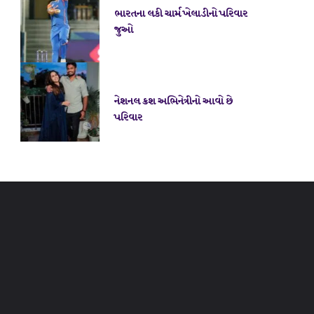
ભારતના લકી ચાર્મ ખેલાડીનો પરિવાર
જુઓ
નેશનલ ક્રશ અભિનેત્રીનો આવો છે
પરિવાર