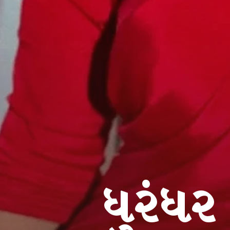
ધુરંધર