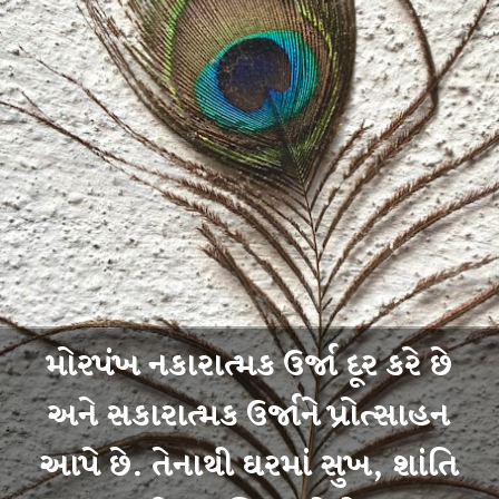
મોરપંખ નકારાત્મક ઉર્જા દૂર કરે છે
અને સકારાત્મક ઉર્જાને પ્રોત્સાહન
આપે છે. તેનાથી ઘરમાં સુખ, શાંતિ