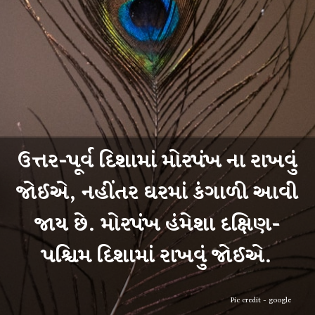
ઉત્તર-પૂર્વ દિશામાં મોરપંખ ના રાખવું
જોઈએ, નહીંતર ઘરમાં કંગાળી આવી
જાય છે. મોરપંખ હંમેશા દક્ષિણ-
પશ્ચિમ દિશામાં રાખવું જોઈએ.
Pic credit - google