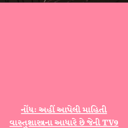
નોંધ: અહીં આપેલી માહિતી
વાસ્તુશાસ્ત્રના આધારે છે જેની TV9