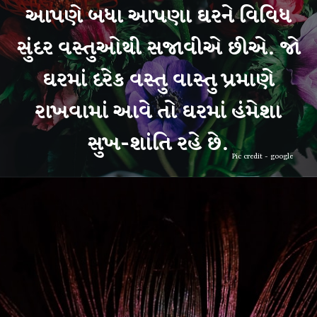
આપણે બધા આપણા ઘરને વિવિધ
સુંદર વસ્તુઓથી સજાવીએ છીએ. જો
ઘરમાં દરેક વસ્તુ વાસ્તુ પ્રમાણે
રાખવામાં આવે તો ઘરમાં હંમેશા
Pic credit - google