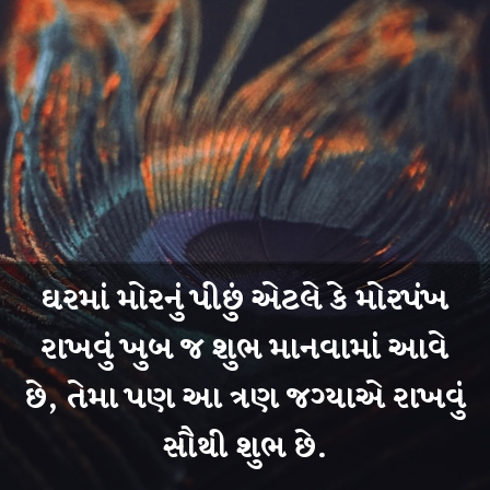
ઘરમાં મોરનું પીછું એટલે કે મોરપંખ
રાખવું ખુબ જ શુભ માનવામાં આવે
છે, તેમા પણ આ ત્રણ જગ્યાએ રાખવું
સૌથી શુભ છે.