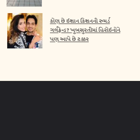
કોણ છે ઈશાન કિશનની રુમર્ડ
ગર્લફ્રેન્ડ? ખુબસુરતીમાં હિરોઈનોને
પણ આપે છે ટક્કર