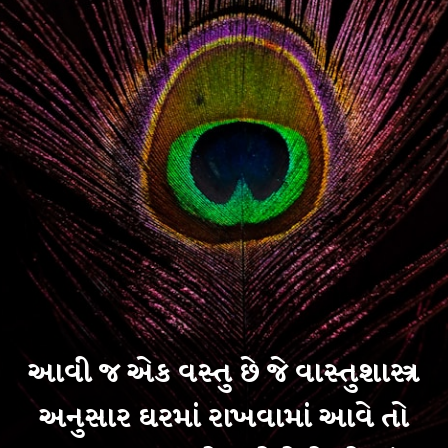
આવી જ એક વસ્તુ છે જે વાસ્તુશાસ્ત્ર
અનુસાર ઘરમાં રાખવામાં આવે તો