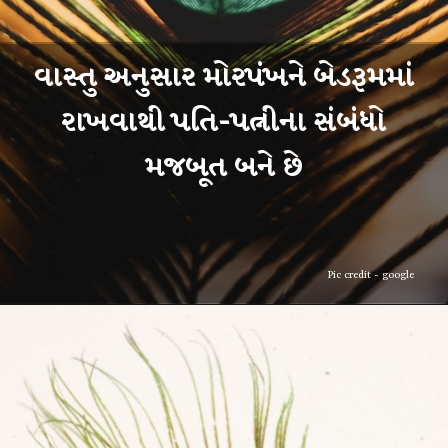
વાસ્તુ અનુસાર મોરપંખને બેડરૂમમાં
રાખવાથી પતિ-પત્નીના સંબંધો
Pic credit - google