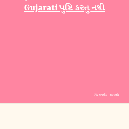
Gujarati પુષ્ટિ કરતુ નથી
Pic credit - google