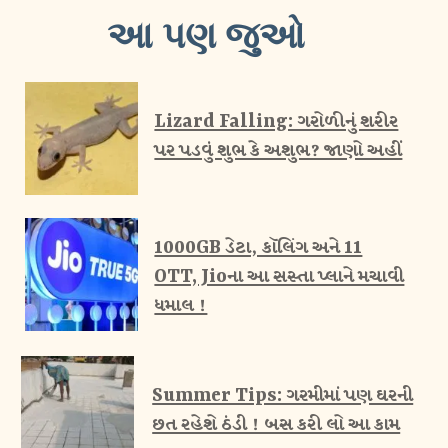
આ પણ જુઓ
Lizard Falling: ગરોળીનું શરીર
1000GB ડેટા, કૉલિંગ અને 11
OTT, Jioના આ સસ્તા પ્લાને મચાવી
ધમાલ !
Summer Tips: ગરમીમાં પણ ઘરની
છત રહેશે ઠંડી ! બસ કરી લો આ કામ