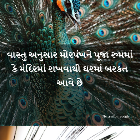
વાસ્તુ અનુસાર મોરપંખને પૂજા રુમમાં
કે મંદિરમાં રાખવાથી ઘરમાં બરકત
આવે છે
Pic credit - google