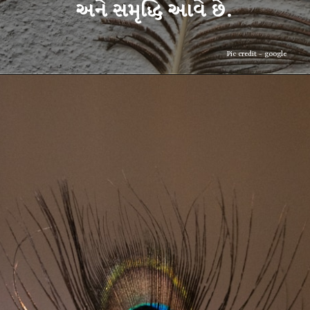
અને સમૃદ્ધિ આવે છે.
Pic credit - google