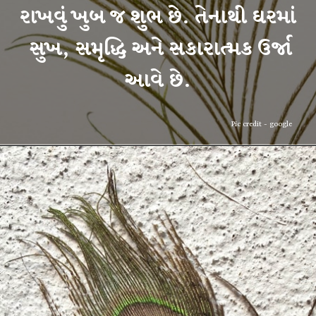
રાખવું ખુબ જ શુભ છે. તેનાથી ઘરમાં
સુખ, સમૃદ્ધિ અને સકારાત્મક ઉર્જા
Pic credit - google