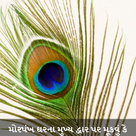
મોરપંખ ઘરના મુખ્ય દ્વાર પર મૂકવું કે